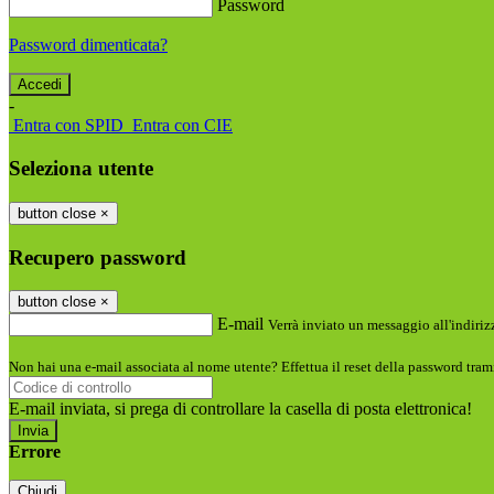
Password
Password dimenticata?
-
Entra con SPID
Entra con CIE
Seleziona utente
button close
×
Recupero password
button close
×
E-mail
Verrà inviato un messaggio all'indirizz
Non hai una e-mail associata al nome utente? Effettua il reset della password tram
E-mail inviata, si prega di controllare la casella di posta elettronica!
Errore
Chiudi