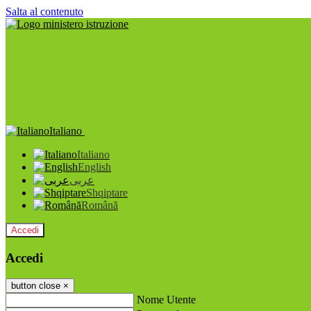
Salta al contenuto
Italiano
Italiano
English
عربى
Shqiptare
Română
Accedi
Accedi
button close
×
Nome Utente