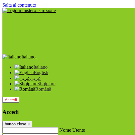
Salta al contenuto
Italiano
Italiano
English
عربى
Shqiptare
Română
Accedi
Accedi
button close
×
Nome Utente