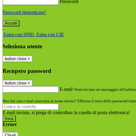
Password
Password dimenticata?
-
Entra con SPID
Entra con CIE
Seleziona utente
button close
×
Recupero password
button close
×
E-mail
Verrà inviato un messaggio all'indirizz
Non hai una e-mail associata al nome utente? Effettua il reset della password tram
E-mail inviata, si prega di controllare la casella di posta elettronica!
Errore
Chiudi