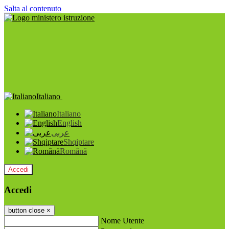
Salta al contenuto
Italiano
Italiano
English
عربى
Shqiptare
Română
Accedi
Accedi
button close
×
Nome Utente