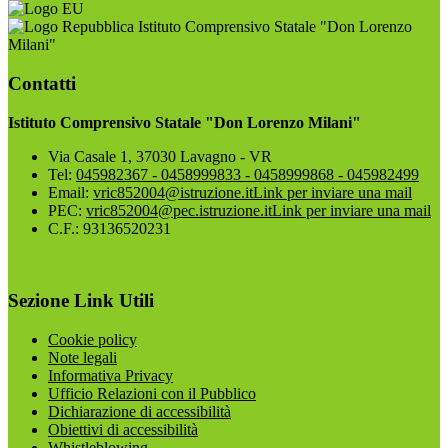
Istituto Comprensivo Statale "Don Lorenzo
Milani"
Contatti
Istituto Comprensivo Statale "Don Lorenzo Milani"
Via Casale 1, 37030 Lavagno - VR
Tel:
045982367 - 0458999833 - 0458999868 - 045982499
Email:
vric852004@istruzione.it
Link per inviare una mail
PEC:
vric852004@pec.istruzione.it
Link per inviare una mail
C.F.: 93136520231
Sezione Link Utili
Cookie policy
Note legali
Informativa Privacy
Ufficio Relazioni con il Pubblico
Dichiarazione di accessibilità
Obiettivi di accessibilità
Whistleblowing