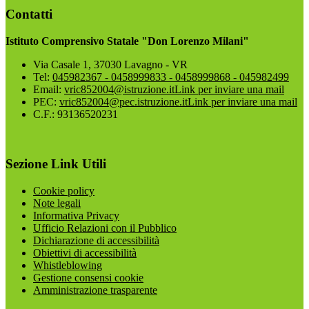
Contatti
Istituto Comprensivo Statale "Don Lorenzo Milani"
Via Casale 1, 37030 Lavagno - VR
Tel:
045982367 - 0458999833 - 0458999868 - 045982499
Email:
vric852004@istruzione.it
Link per inviare una mail
PEC:
vric852004@pec.istruzione.it
Link per inviare una mail
C.F.: 93136520231
Sezione Link Utili
Cookie policy
Note legali
Informativa Privacy
Ufficio Relazioni con il Pubblico
Dichiarazione di accessibilità
Obiettivi di accessibilità
Whistleblowing
Gestione consensi cookie
Amministrazione trasparente