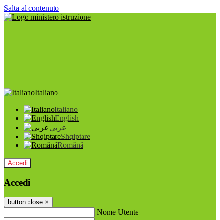
Salta al contenuto
Italiano
Italiano
English
عربى
Shqiptare
Română
Accedi
Accedi
button close
×
Nome Utente