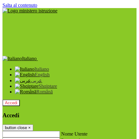
Salta al contenuto
Italiano
Italiano
English
عربى
Shqiptare
Română
Accedi
Accedi
button close
×
Nome Utente