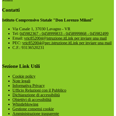
Contatti
Istituto Comprensivo Statale "Don Lorenzo Milani"
Via Casale 1, 37030 Lavagno - VR
Tel:
045982367 - 0458999833 - 0458999868 - 045982499
Email:
vric852004@istruzione.it
Link per inviare una mail
PEC:
vric852004@pec.istruzione.it
Link per inviare una mail
C.F.: 93136520231
Sezione Link Utili
Cookie policy
Note legali
Informativa Privacy
Ufficio Relazioni con il Pubblico
Dichiarazione di accessibilità
Obiettivi di accessibilità
Whistleblowing
Gestione consensi cookie
Amministrazione trasparente