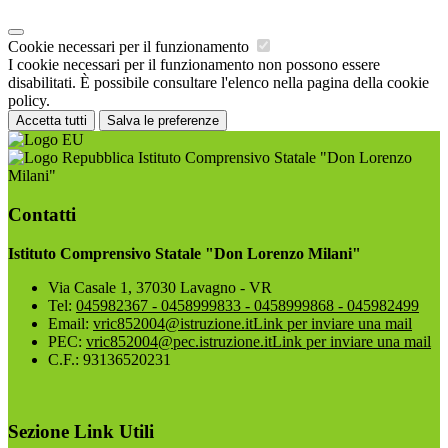
Cookie necessari per il funzionamento
I cookie necessari per il funzionamento non possono essere
disabilitati. È possibile consultare l'elenco nella pagina della cookie
policy.
Accetta tutti
Salva le preferenze
Istituto Comprensivo Statale "Don Lorenzo
Milani"
Contatti
Istituto Comprensivo Statale "Don Lorenzo Milani"
Via Casale 1, 37030 Lavagno - VR
Tel:
045982367 - 0458999833 - 0458999868 - 045982499
Email:
vric852004@istruzione.it
Link per inviare una mail
PEC:
vric852004@pec.istruzione.it
Link per inviare una mail
C.F.: 93136520231
Sezione Link Utili