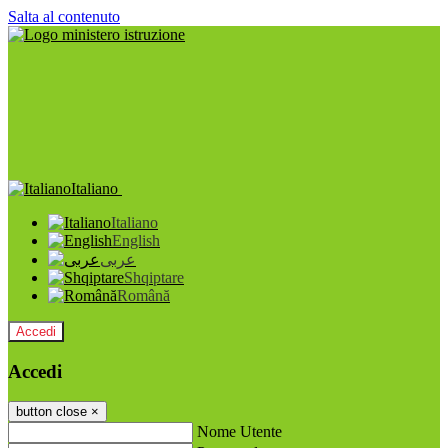
Salta al contenuto
Italiano
Italiano
English
عربى
Shqiptare
Română
Accedi
Accedi
button close
×
Nome Utente