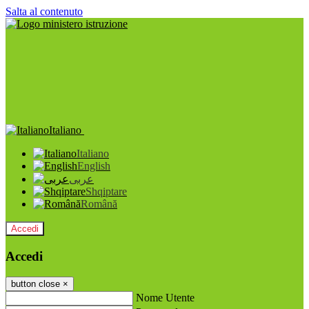
Salta al contenuto
Italiano
Italiano
English
عربى
Shqiptare
Română
Accedi
Accedi
button close
×
Nome Utente