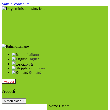
Salta al contenuto
Italiano
Italiano
English
عربى
Shqiptare
Română
Accedi
Accedi
button close
×
Nome Utente