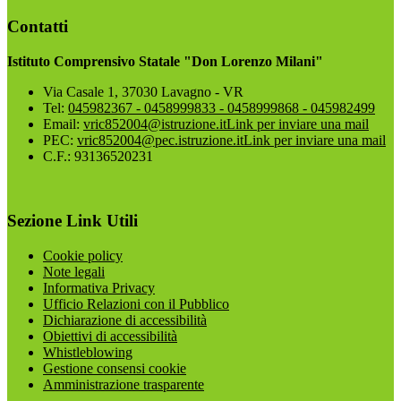
Contatti
Istituto Comprensivo Statale "Don Lorenzo Milani"
Via Casale 1, 37030 Lavagno - VR
Tel:
045982367 - 0458999833 - 0458999868 - 045982499
Email:
vric852004@istruzione.it
Link per inviare una mail
PEC:
vric852004@pec.istruzione.it
Link per inviare una mail
C.F.: 93136520231
Sezione Link Utili
Cookie policy
Note legali
Informativa Privacy
Ufficio Relazioni con il Pubblico
Dichiarazione di accessibilità
Obiettivi di accessibilità
Whistleblowing
Gestione consensi cookie
Amministrazione trasparente