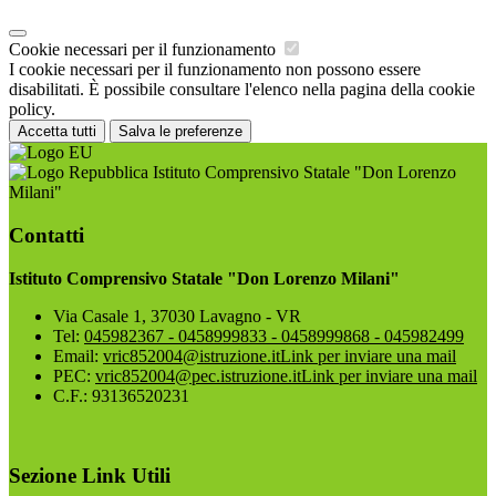
Cookie necessari per il funzionamento
I cookie necessari per il funzionamento non possono essere
disabilitati. È possibile consultare l'elenco nella pagina della cookie
policy.
Accetta tutti
Salva le preferenze
Istituto Comprensivo Statale "Don Lorenzo
Milani"
Contatti
Istituto Comprensivo Statale "Don Lorenzo Milani"
Via Casale 1, 37030 Lavagno - VR
Tel:
045982367 - 0458999833 - 0458999868 - 045982499
Email:
vric852004@istruzione.it
Link per inviare una mail
PEC:
vric852004@pec.istruzione.it
Link per inviare una mail
C.F.: 93136520231
Sezione Link Utili