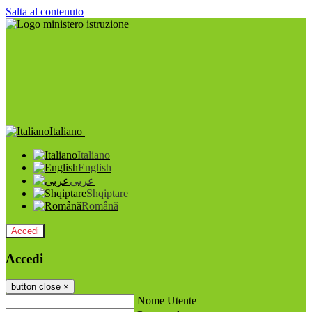
Salta al contenuto
Italiano
Italiano
English
عربى
Shqiptare
Română
Accedi
Accedi
button close
×
Nome Utente