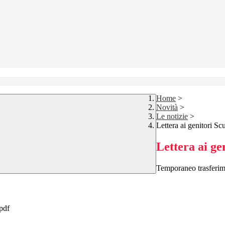
Home
>
Novità
>
Le notizie
>
Lettera ai genitori Sc
Lettera ai ge
Temporaneo trasferimen
.pdf