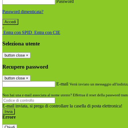
Password
Password dimenticata?
-
Entra con SPID
Entra con CIE
Seleziona utente
button close
×
Recupero password
button close
×
E-mail
Verrà inviato un messaggio all'indirizz
Non hai una e-mail associata al nome utente? Effettua il reset della password tram
E-mail inviata, si prega di controllare la casella di posta elettronica!
Errore
Chiudi