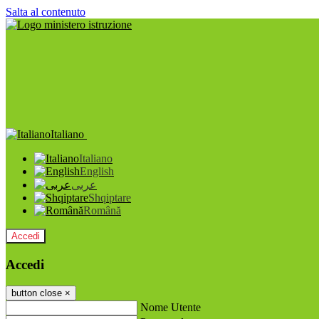
Salta al contenuto
Italiano
Italiano
English
عربى
Shqiptare
Română
Accedi
Accedi
button close
×
Nome Utente