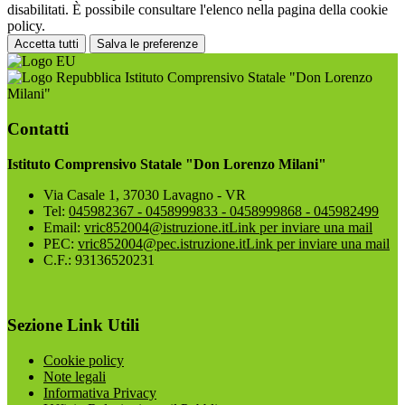
disabilitati. È possibile consultare l'elenco nella pagina della cookie
policy.
Accetta tutti
Salva le preferenze
Istituto Comprensivo Statale "Don Lorenzo
Milani"
Contatti
Istituto Comprensivo Statale "Don Lorenzo Milani"
Via Casale 1, 37030 Lavagno - VR
Tel:
045982367 - 0458999833 - 0458999868 - 045982499
Email:
vric852004@istruzione.it
Link per inviare una mail
PEC:
vric852004@pec.istruzione.it
Link per inviare una mail
C.F.: 93136520231
Sezione Link Utili
Cookie policy
Note legali
Informativa Privacy