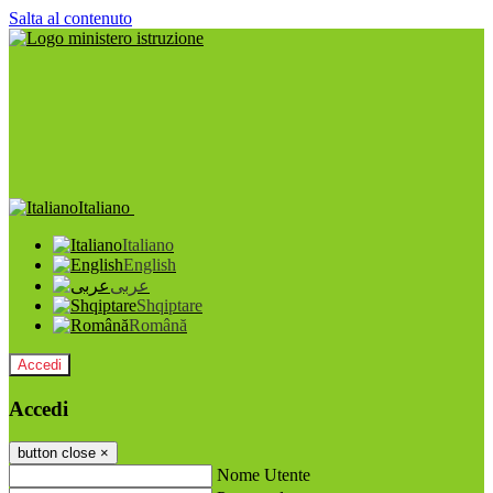
Salta al contenuto
Italiano
Italiano
English
عربى
Shqiptare
Română
Accedi
Accedi
button close
×
Nome Utente