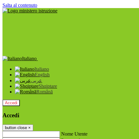
Salta al contenuto
Italiano
Italiano
English
عربى
Shqiptare
Română
Accedi
Accedi
button close
×
Nome Utente