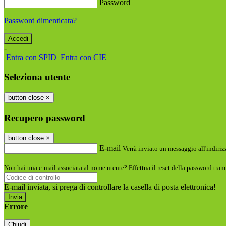
Password
Password dimenticata?
-
Entra con SPID
Entra con CIE
Seleziona utente
button close
×
Recupero password
button close
×
E-mail
Verrà inviato un messaggio all'indirizz
Non hai una e-mail associata al nome utente? Effettua il reset della password tram
E-mail inviata, si prega di controllare la casella di posta elettronica!
Errore
Chiudi