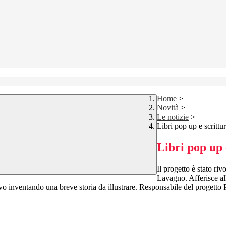
Home
>
Novità
>
Le notizie
>
Libri pop up e scrittu
Libri pop up 
Il progetto è stato riv
Lavagno. Afferisce all
tivo inventando una breve storia da illustrare. Responsabile del progett