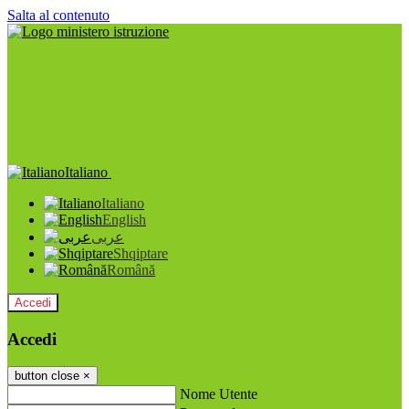
Salta al contenuto
Italiano
Italiano
English
عربى
Shqiptare
Română
Accedi
Accedi
button close
×
Nome Utente