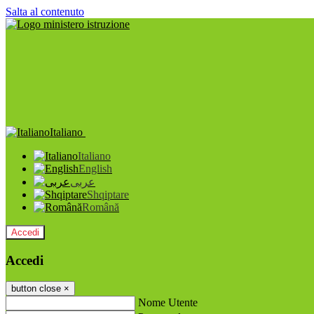
Salta al contenuto
Italiano
Italiano
English
عربى
Shqiptare
Română
Accedi
Accedi
button close
×
Nome Utente