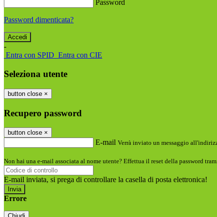
Password
Password dimenticata?
-
Entra con SPID
Entra con CIE
Seleziona utente
button close
×
Recupero password
button close
×
E-mail
Verrà inviato un messaggio all'indirizz
Non hai una e-mail associata al nome utente? Effettua il reset della password tram
E-mail inviata, si prega di controllare la casella di posta elettronica!
Errore
Chiudi