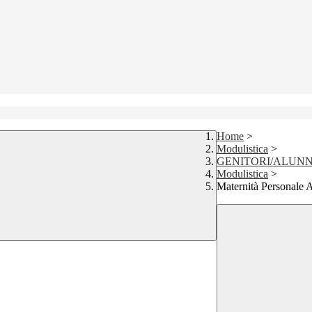
Home
>
Modulistica
>
GENITORI/ALUNN
Modulistica
>
Maternità Personale