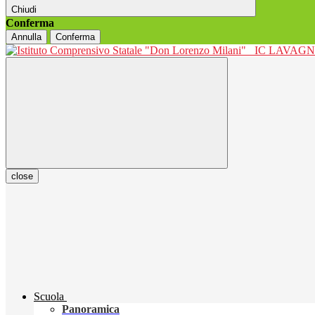
Chiudi
Conferma
Annulla
Conferma
IC LAVAGNO
close
Scuola
Panoramica