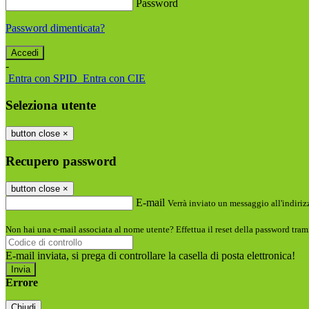
Password
Password dimenticata?
-
Entra con SPID
Entra con CIE
Seleziona utente
button close
×
Recupero password
button close
×
E-mail
Verrà inviato un messaggio all'indirizz
Non hai una e-mail associata al nome utente? Effettua il reset della password tram
E-mail inviata, si prega di controllare la casella di posta elettronica!
Errore
Chiudi