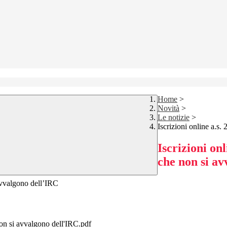
Home
>
Novità
>
Le notizie
>
Iscrizioni online a.s
Iscrizioni on
che non si a
avvalgono dell’IRC
non si avvalgono dell'IRC.pdf