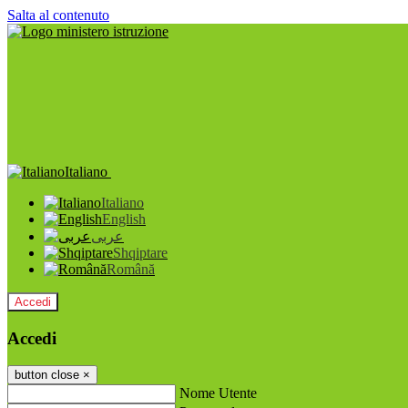
Salta al contenuto
Italiano
Italiano
English
عربى
Shqiptare
Română
Accedi
Accedi
button close
×
Nome Utente