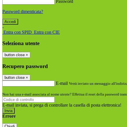
Password
Password dimenticata?
-
Entra con SPID
Entra con CIE
Seleziona utente
button close
×
Recupero password
button close
×
E-mail
Verrà inviato un messaggio all'indirizz
Non hai una e-mail associata al nome utente? Effettua il reset della password tram
E-mail inviata, si prega di controllare la casella di posta elettronica!
Errore
Chiudi