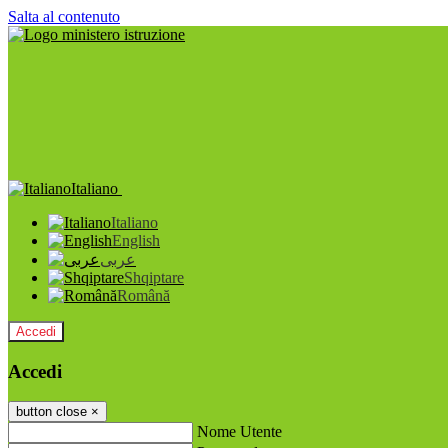
Salta al contenuto
Italiano
Italiano
English
عربى
Shqiptare
Română
Accedi
Accedi
button close
×
Nome Utente