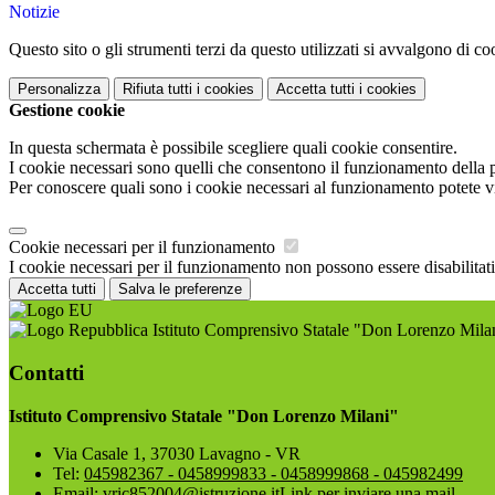
Notizie
Questo sito o gli strumenti terzi da questo utilizzati si avvalgono di coo
Personalizza
Rifiuta tutti
i cookies
Accetta tutti
i cookies
Gestione cookie
In questa schermata è possibile scegliere quali cookie consentire.
I cookie necessari sono quelli che consentono il funzionamento della pi
Per conoscere quali sono i cookie necessari al funzionamento potete v
Cookie necessari per il funzionamento
I cookie necessari per il funzionamento non possono essere disabilitati.
Accetta tutti
Salva le preferenze
Istituto Comprensivo Statale "Don Lorenzo Mila
Contatti
Istituto Comprensivo Statale "Don Lorenzo Milani"
Via Casale 1, 37030 Lavagno - VR
Tel:
045982367 - 0458999833 - 0458999868 - 045982499
Email:
vric852004@istruzione.it
Link per inviare una mail