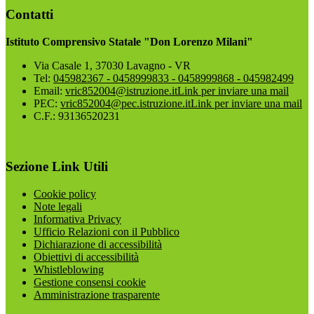
Contatti
Istituto Comprensivo Statale "Don Lorenzo Milani"
Via Casale 1, 37030 Lavagno - VR
Tel:
045982367 - 0458999833 - 0458999868 - 045982499
Email:
vric852004@istruzione.it
Link per inviare una mail
PEC:
vric852004@pec.istruzione.it
Link per inviare una mail
C.F.: 93136520231
Sezione Link Utili
Cookie policy
Note legali
Informativa Privacy
Ufficio Relazioni con il Pubblico
Dichiarazione di accessibilità
Obiettivi di accessibilità
Whistleblowing
Gestione consensi cookie
Amministrazione trasparente