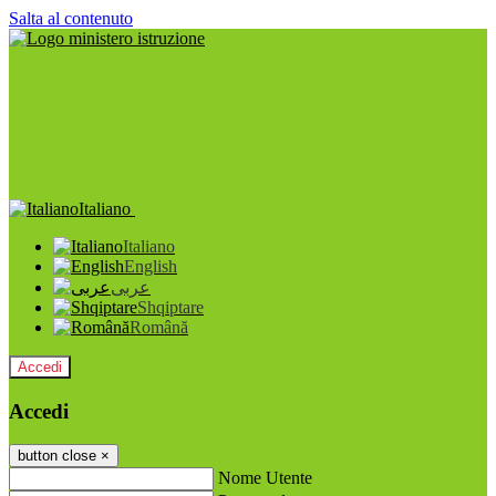
Salta al contenuto
Italiano
Italiano
English
عربى
Shqiptare
Română
Accedi
Accedi
button close
×
Nome Utente