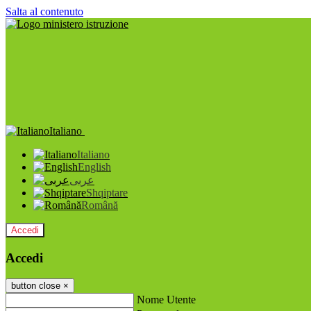
Salta al contenuto
Italiano
Italiano
English
عربى
Shqiptare
Română
Accedi
Accedi
button close
×
Nome Utente