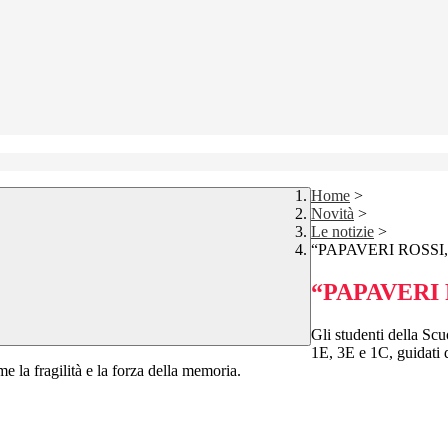
Home
>
Novità
>
Le notizie
>
“PAPAVERI ROSSI
“PAPAVERI 
Gli studenti della Sc
1E, 3E e 1C, guidati 
me la fragilità e la forza della memoria.