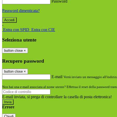
Password
Password dimenticata?
-
Entra con SPID
Entra con CIE
Seleziona utente
button close
×
Recupero password
button close
×
E-mail
Verrà inviato un messaggio all'indirizz
Non hai una e-mail associata al nome utente? Effettua il reset della password tram
E-mail inviata, si prega di controllare la casella di posta elettronica!
Errore
Chiudi