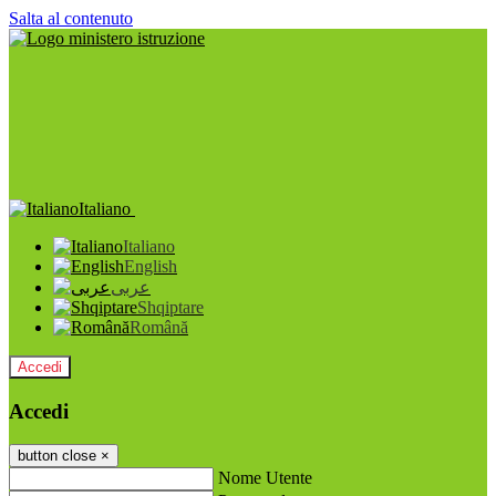
Salta al contenuto
Italiano
Italiano
English
عربى
Shqiptare
Română
Accedi
Accedi
button close
×
Nome Utente