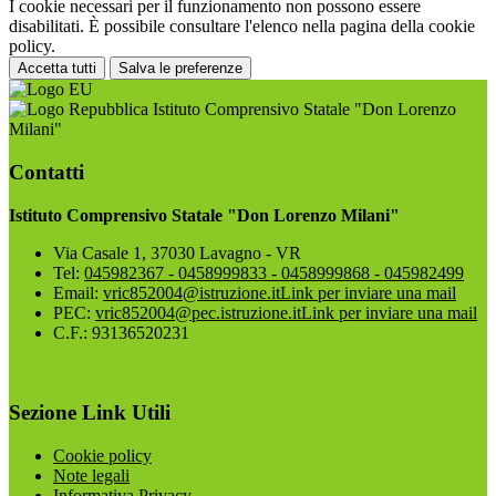
I cookie necessari per il funzionamento non possono essere
disabilitati. È possibile consultare l'elenco nella pagina della cookie
policy.
Accetta tutti
Salva le preferenze
Istituto Comprensivo Statale "Don Lorenzo
Milani"
Contatti
Istituto Comprensivo Statale "Don Lorenzo Milani"
Via Casale 1, 37030 Lavagno - VR
Tel:
045982367 - 0458999833 - 0458999868 - 045982499
Email:
vric852004@istruzione.it
Link per inviare una mail
PEC:
vric852004@pec.istruzione.it
Link per inviare una mail
C.F.: 93136520231
Sezione Link Utili
Cookie policy
Note legali
Informativa Privacy