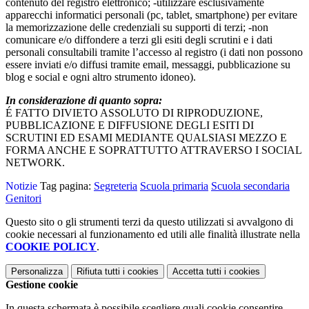
contenuto del registro elettronico; -utilizzare esclusivamente
apparecchi informatici personali (pc, tablet, smartphone) per evitare
la memorizzazione delle credenziali su supporti di terzi; -non
comunicare e/o diffondere a terzi gli esiti degli scrutini e i dati
personali consultabili tramite l’accesso al registro (i dati non possono
essere inviati e/o diffusi tramite email, messaggi, pubblicazione su
blog e social e ogni altro strumento idoneo).
In considerazione di quanto sopra:
É FATTO DIVIETO ASSOLUTO DI RIPRODUZIONE,
PUBBLICAZIONE E DIFFUSIONE DEGLI ESITI DI
SCRUTINI ED ESAMI MEDIANTE QUALSIASI MEZZO E
FORMA ANCHE E SOPRATTUTTO ATTRAVERSO I SOCIAL
NETWORK.
Notizie
Tag pagina:
Segreteria
Scuola primaria
Scuola secondaria
Genitori
Questo sito o gli strumenti terzi da questo utilizzati si avvalgono di
cookie necessari al funzionamento ed utili alle finalità illustrate nella
COOKIE POLICY
.
Personalizza
Rifiuta tutti
i cookies
Accetta tutti
i cookies
Gestione cookie
In questa schermata è possibile scegliere quali cookie consentire.