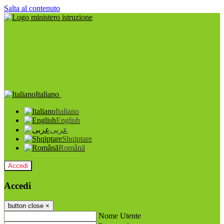
Salta al contenuto
Italiano
Italiano
English
عربى
Shqiptare
Română
Accedi
Accedi
button close
×
Nome Utente