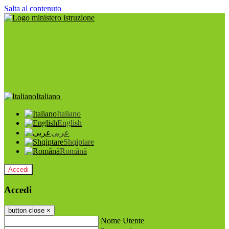
Salta al contenuto
Italiano
Italiano
English
عربى
Shqiptare
Română
Accedi
Accedi
button close
×
Nome Utente