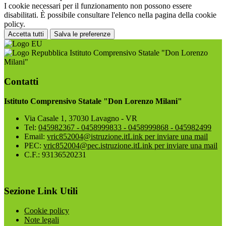
I cookie necessari per il funzionamento non possono essere
disabilitati. È possibile consultare l'elenco nella pagina della cookie
policy.
Accetta tutti
Salva le preferenze
Istituto Comprensivo Statale "Don Lorenzo
Milani"
Contatti
Istituto Comprensivo Statale "Don Lorenzo Milani"
Via Casale 1, 37030 Lavagno - VR
Tel:
045982367 - 0458999833 - 0458999868 - 045982499
Email:
vric852004@istruzione.it
Link per inviare una mail
PEC:
vric852004@pec.istruzione.it
Link per inviare una mail
C.F.: 93136520231
Sezione Link Utili
Cookie policy
Note legali