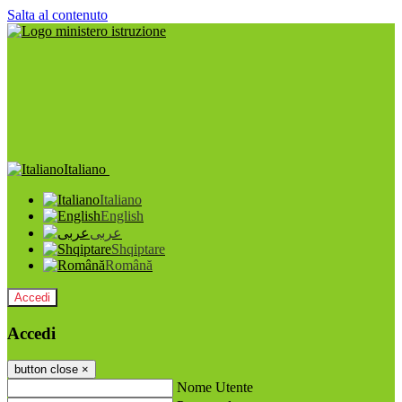
Salta al contenuto
Italiano
Italiano
English
عربى
Shqiptare
Română
Accedi
Accedi
button close
×
Nome Utente