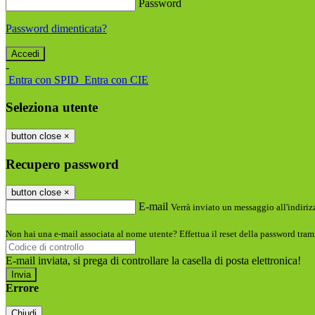
Password
Password dimenticata?
-
Entra con SPID
Entra con CIE
Seleziona utente
button close
×
Recupero password
button close
×
E-mail
Verrà inviato un messaggio all'indirizz
Non hai una e-mail associata al nome utente? Effettua il reset della password tram
E-mail inviata, si prega di controllare la casella di posta elettronica!
Errore
Chiudi