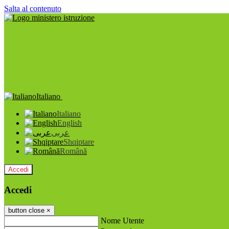
Salta al contenuto
Italiano
Italiano
English
عربى
Shqiptare
Română
Accedi
Accedi
button close
×
Nome Utente