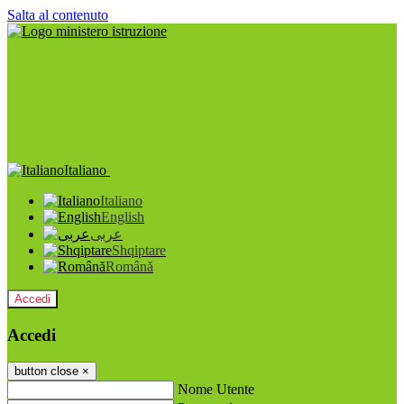
Salta al contenuto
Italiano
Italiano
English
عربى
Shqiptare
Română
Accedi
Accedi
button close
×
Nome Utente