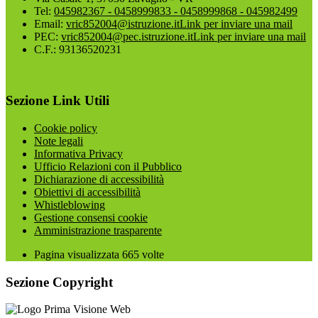
Tel:
045982367 - 0458999833 - 0458999868 - 045982499
Email:
vric852004@istruzione.it
Link per inviare una mail
PEC:
vric852004@pec.istruzione.it
Link per inviare una mail
C.F.: 93136520231
Sezione Link Utili
Cookie policy
Note legali
Informativa Privacy
Ufficio Relazioni con il Pubblico
Dichiarazione di accessibilità
Obiettivi di accessibilità
Whistleblowing
Gestione consensi cookie
Amministrazione trasparente
Pagina visualizzata
665
volte
Sezione Copyright