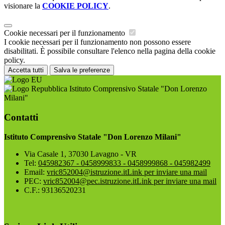
visionare la
COOKIE POLICY
.
Cookie necessari per il funzionamento
I cookie necessari per il funzionamento non possono essere
disabilitati. È possibile consultare l'elenco nella pagina della cookie
policy.
Accetta tutti
Salva le preferenze
Istituto Comprensivo Statale "Don Lorenzo
Milani"
Contatti
Istituto Comprensivo Statale "Don Lorenzo Milani"
Via Casale 1, 37030 Lavagno - VR
Tel:
045982367 - 0458999833 - 0458999868 - 045982499
Email:
vric852004@istruzione.it
Link per inviare una mail
PEC:
vric852004@pec.istruzione.it
Link per inviare una mail
C.F.: 93136520231