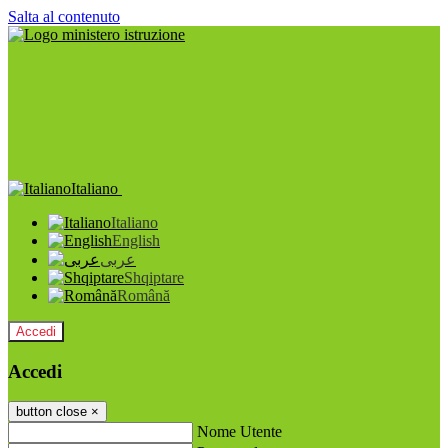
Salta al contenuto
Italiano
Italiano
English
عربى
Shqiptare
Română
Accedi
Accedi
button close
×
Nome Utente