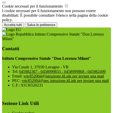
Cookie necessari per il funzionamento
I cookie necessari per il funzionamento non possono essere
disabilitati. È possibile consultare l'elenco nella pagina della cookie
policy.
Accetta tutti
Salva le preferenze
Istituto Comprensivo Statale "Don Lorenzo
Milani"
Contatti
Istituto Comprensivo Statale "Don Lorenzo Milani"
Via Casale 1, 37030 Lavagno - VR
Tel:
045982367 - 0458999833 - 0458999868 - 045982499
Email:
vric852004@istruzione.it
Link per inviare una mail
PEC:
vric852004@pec.istruzione.it
Link per inviare una mail
C.F.: 93136520231
Sezione Link Utili