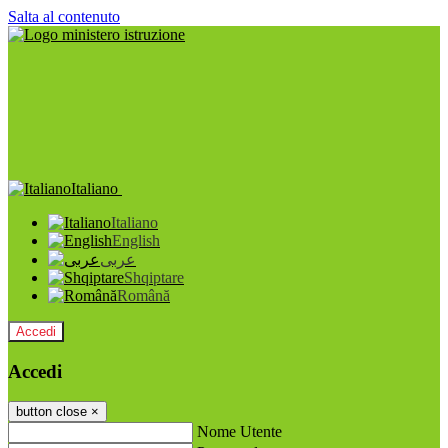
Salta al contenuto
Italiano
Italiano
English
عربى
Shqiptare
Română
Accedi
Accedi
button close
×
Nome Utente