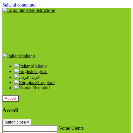
Salta al contenuto
Italiano
Italiano
English
عربى
Shqiptare
Română
Accedi
Accedi
button close
×
Nome Utente