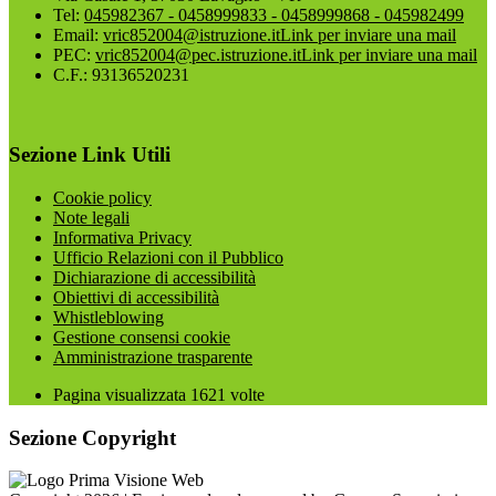
Tel:
045982367 - 0458999833 - 0458999868 - 045982499
Email:
vric852004@istruzione.it
Link per inviare una mail
PEC:
vric852004@pec.istruzione.it
Link per inviare una mail
C.F.: 93136520231
Sezione Link Utili
Cookie policy
Note legali
Informativa Privacy
Ufficio Relazioni con il Pubblico
Dichiarazione di accessibilità
Obiettivi di accessibilità
Whistleblowing
Gestione consensi cookie
Amministrazione trasparente
Pagina visualizzata
1621
volte
Sezione Copyright