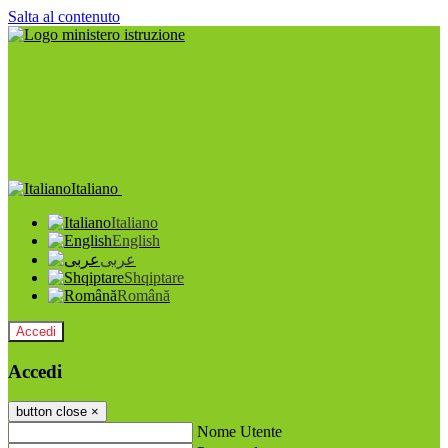
Salta al contenuto
Italiano
Italiano
English
عربى
Shqiptare
Română
Accedi
Accedi
button close
×
Nome Utente