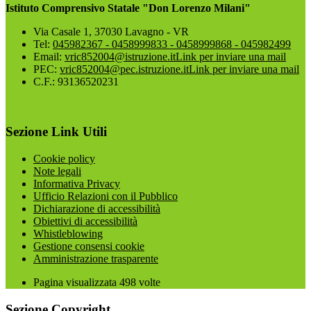
Istituto Comprensivo Statale "Don Lorenzo Milani"
Via Casale 1, 37030 Lavagno - VR
Tel:
045982367 - 0458999833 - 0458999868 - 045982499
Email:
vric852004@istruzione.it
Link per inviare una mail
PEC:
vric852004@pec.istruzione.it
Link per inviare una mail
C.F.: 93136520231
Sezione Link Utili
Cookie policy
Note legali
Informativa Privacy
Ufficio Relazioni con il Pubblico
Dichiarazione di accessibilità
Obiettivi di accessibilità
Whistleblowing
Gestione consensi cookie
Amministrazione trasparente
Pagina visualizzata
498
volte
Sezione Copyright