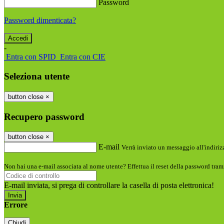
Password
Password dimenticata?
-
Entra con SPID
Entra con CIE
Seleziona utente
button close
×
Recupero password
button close
×
E-mail
Verrà inviato un messaggio all'indirizz
Non hai una e-mail associata al nome utente? Effettua il reset della password tram
E-mail inviata, si prega di controllare la casella di posta elettronica!
Errore
Chiudi