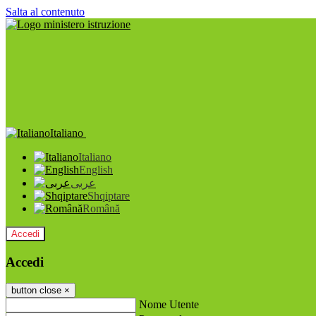
Salta al contenuto
Italiano
Italiano
English
عربى
Shqiptare
Română
Accedi
Accedi
button close
×
Nome Utente