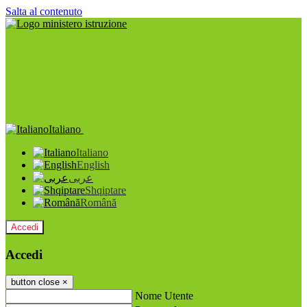
Salta al contenuto
Italiano
Italiano
English
عربى
Shqiptare
Română
Accedi
Accedi
button close
×
Nome Utente