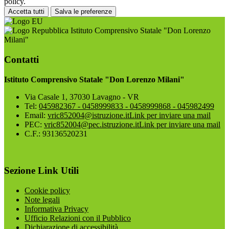
policy.
Accetta tutti
Salva le preferenze
Istituto Comprensivo Statale "Don Lorenzo
Milani"
Contatti
Istituto Comprensivo Statale "Don Lorenzo Milani"
Via Casale 1, 37030 Lavagno - VR
Tel:
045982367 - 0458999833 - 0458999868 - 045982499
Email:
vric852004@istruzione.it
Link per inviare una mail
PEC:
vric852004@pec.istruzione.it
Link per inviare una mail
C.F.: 93136520231
Sezione Link Utili
Cookie policy
Note legali
Informativa Privacy
Ufficio Relazioni con il Pubblico
Dichiarazione di accessibilità