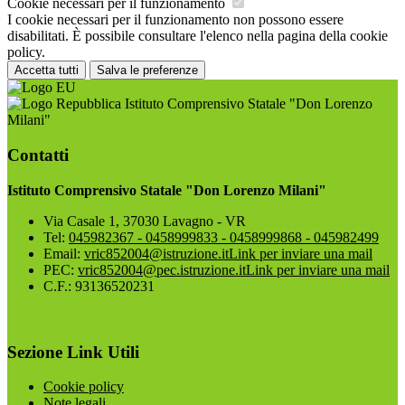
Cookie necessari per il funzionamento
I cookie necessari per il funzionamento non possono essere
disabilitati. È possibile consultare l'elenco nella pagina della cookie
policy.
Accetta tutti
Salva le preferenze
Istituto Comprensivo Statale "Don Lorenzo
Milani"
Contatti
Istituto Comprensivo Statale "Don Lorenzo Milani"
Via Casale 1, 37030 Lavagno - VR
Tel:
045982367 - 0458999833 - 0458999868 - 045982499
Email:
vric852004@istruzione.it
Link per inviare una mail
PEC:
vric852004@pec.istruzione.it
Link per inviare una mail
C.F.: 93136520231
Sezione Link Utili
Cookie policy
Note legali