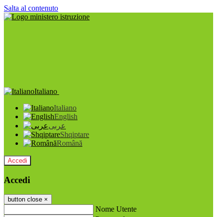
Salta al contenuto
Italiano
Italiano
English
عربى
Shqiptare
Română
Accedi
Accedi
button close
×
Nome Utente