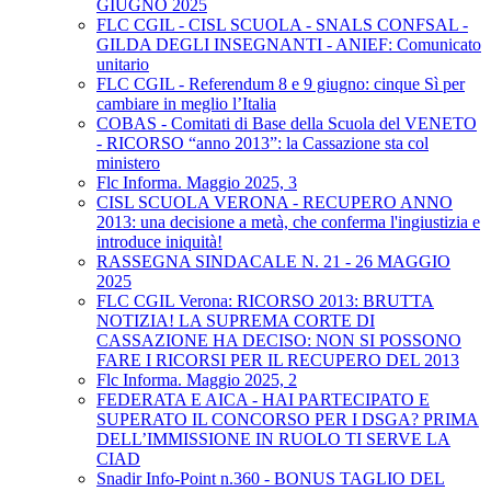
GIUGNO 2025
FLC CGIL - CISL SCUOLA - SNALS CONFSAL -
GILDA DEGLI INSEGNANTI - ANIEF: Comunicato
unitario
FLC CGIL - Referendum 8 e 9 giugno: cinque Sì per
cambiare in meglio l’Italia
COBAS - Comitati di Base della Scuola del VENETO
- RICORSO “anno 2013”: la Cassazione sta col
ministero
Flc Informa. Maggio 2025, 3
CISL SCUOLA VERONA - RECUPERO ANNO
2013: una decisione a metà, che conferma l'ingiustizia e
introduce iniquità!
RASSEGNA SINDACALE N. 21 - 26 MAGGIO
2025
FLC CGIL Verona: RICORSO 2013: BRUTTA
NOTIZIA! LA SUPREMA CORTE DI
CASSAZIONE HA DECISO: NON SI POSSONO
FARE I RICORSI PER IL RECUPERO DEL 2013
Flc Informa. Maggio 2025, 2
FEDERATA E AICA - HAI PARTECIPATO E
SUPERATO IL CONCORSO PER I DSGA? PRIMA
DELL’IMMISSIONE IN RUOLO TI SERVE LA
CIAD
Snadir Info-Point n.360 - BONUS TAGLIO DEL