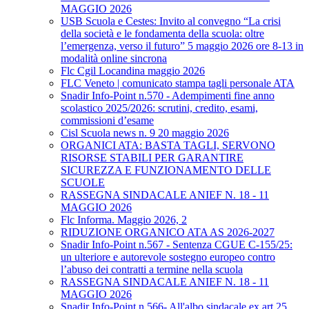
MAGGIO 2026
USB Scuola e Cestes: Invito al convegno “La crisi
della società e le fondamenta della scuola: oltre
l’emergenza, verso il futuro” 5 maggio 2026 ore 8-13 in
modalità online sincrona
Flc Cgil Locandina maggio 2026
FLC Veneto | comunicato stampa tagli personale ATA
Snadir Info-Point n.570 - Adempimenti fine anno
scolastico 2025/2026: scrutini, credito, esami,
commissioni d’esame
Cisl Scuola news n. 9 20 maggio 2026
ORGANICI ATA: BASTA TAGLI, SERVONO
RISORSE STABILI PER GARANTIRE
SICUREZZA E FUNZIONAMENTO DELLE
SCUOLE
RASSEGNA SINDACALE ANIEF N. 18 - 11
MAGGIO 2026
Flc Informa. Maggio 2026, 2
RIDUZIONE ORGANICO ATA AS 2026-2027
Snadir Info-Point n.567 - Sentenza CGUE C‑155/25:
un ulteriore e autorevole sostegno europeo contro
l’abuso dei contratti a termine nella scuola
RASSEGNA SINDACALE ANIEF N. 18 - 11
MAGGIO 2026
Snadir Info-Point n.566- All'albo sindacale ex art.25