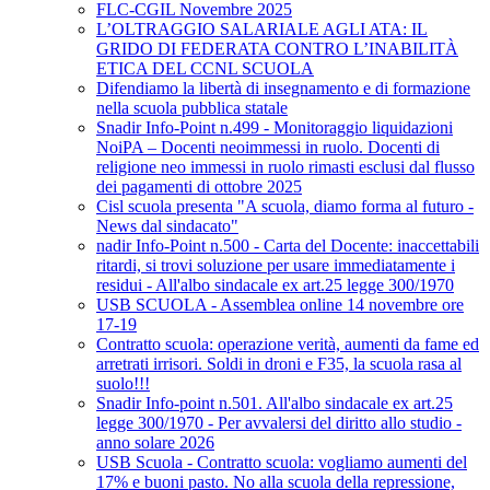
FLC-CGIL Novembre 2025
L’OLTRAGGIO SALARIALE AGLI ATA: IL
GRIDO DI FEDERATA CONTRO L’INABILITÀ
ETICA DEL CCNL SCUOLA
Difendiamo la libertà di insegnamento e di formazione
nella scuola pubblica statale
Snadir Info-Point n.499 - Monitoraggio liquidazioni
NoiPA – Docenti neoimmessi in ruolo. Docenti di
religione neo immessi in ruolo rimasti esclusi dal flusso
dei pagamenti di ottobre 2025
Cisl scuola presenta "A scuola, diamo forma al futuro -
News dal sindacato"
nadir Info-Point n.500 - Carta del Docente: inaccettabili
ritardi, si trovi soluzione per usare immediatamente i
residui - All'albo sindacale ex art.25 legge 300/1970
USB SCUOLA - Assemblea online 14 novembre ore
17-19
Contratto scuola: operazione verità, aumenti da fame ed
arretrati irrisori. Soldi in droni e F35, la scuola rasa al
suolo!!!
Snadir Info-point n.501. All'albo sindacale ex art.25
legge 300/1970 - Per avvalersi del diritto allo studio -
anno solare 2026
USB Scuola - Contratto scuola: vogliamo aumenti del
17% e buoni pasto. No alla scuola della repressione,