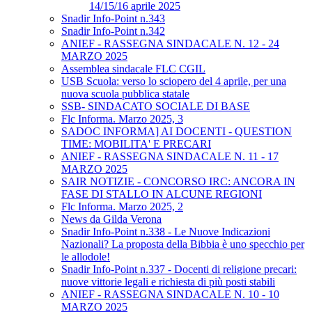
14/15/16 aprile 2025
Snadir Info-Point n.343
Snadir Info-Point n.342
ANIEF - RASSEGNA SINDACALE N. 12 - 24
MARZO 2025
Assemblea sindacale FLC CGIL
USB Scuola: verso lo sciopero del 4 aprile, per una
nuova scuola pubblica statale
SSB- SINDACATO SOCIALE DI BASE
Flc Informa. Marzo 2025, 3
SADOC INFORMA] AI DOCENTI - QUESTION
TIME: MOBILITA' E PRECARI
ANIEF - RASSEGNA SINDACALE N. 11 - 17
MARZO 2025
SAIR NOTIZIE - CONCORSO IRC: ANCORA IN
FASE DI STALLO IN ALCUNE REGIONI
Flc Informa. Marzo 2025, 2
News da Gilda Verona
Snadir Info-Point n.338 - Le Nuove Indicazioni
Nazionali? La proposta della Bibbia è uno specchio per
le allodole!
Snadir Info-Point n.337 - Docenti di religione precari:
nuove vittorie legali e richiesta di più posti stabili
ANIEF - RASSEGNA SINDACALE N. 10 - 10
MARZO 2025