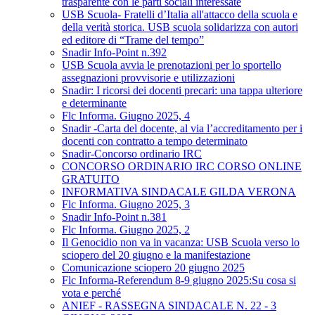
trasparente con le parti sociali interessate
USB Scuola- Fratelli d’Italia all'attacco della scuola e
della verità storica. USB scuola solidarizza con autori
ed editore di “Trame del tempo”
Snadir Info-Point n.392
USB Scuola avvia le prenotazioni per lo sportello
assegnazioni provvisorie e utilizzazioni
Snadir: I ricorsi dei docenti precari: una tappa ulteriore
e determinante
Flc Informa. Giugno 2025, 4
Snadir -Carta del docente, al via l’accreditamento per i
docenti con contratto a tempo determinato
Snadir-Concorso ordinario IRC
CONCORSO ORDINARIO IRC CORSO ONLINE
GRATUITO
INFORMATIVA SINDACALE GILDA VERONA
Flc Informa. Giugno 2025, 3
Snadir Info-Point n.381
Flc Informa. Giugno 2025, 2
Il Genocidio non va in vacanza: USB Scuola verso lo
sciopero del 20 giugno e la manifestazione
Comunicazione sciopero 20 giugno 2025
Flc Informa-Referendum 8-9 giugno 2025:Su cosa si
vota e perché
ANIEF - RASSEGNA SINDACALE N. 22 - 3