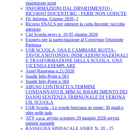
ripartizione posti
[INFORMAZIONI DAL DIPARTIMENTO] -
RICORSO DOCENTI IRC - FERIE NON GODUTE
Flc Informa. Giugno 2026, 1
Ricorso SNALS per ottenere la carta docente: raccolta
adesioni
Cisl Scuola news n. 10 05 giugno 2026
Esonero per la partecipazione al Convegno Orizzonte
Partenza
USB SCUOLA, OSA E CAMBIARE ROTTA -
TAVOLA ROTONDA: INDICAZIONI NAZIONALI
E TRASFORMAZIONE DELLA SCUOLA. UNA
VICENDA ESEMPLARE
Anief Rassegna n.21/2026
Snadir Info-Point n.583
Snadir Info-Point n.584
ABUSO CONTRATTI A TERMINE
CONDANNATO IL MIM AL RISARCIMENTO DEI
DANNI SENTENZA TRIBNUNALE DI VERONA
UIL SCUOLA
USB Scuola - Le scuole bruciano in estate: 30 gradi e
oltre nelle aule
ATV s.p.a. avviso sciopero 29 maggio 2026 servizi
minimi garantiti
RASSEGNA SINDACALE ANIEF N. 20 - 25