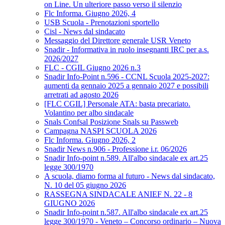
on Line. Un ulteriore passo verso il silenzio
Flc Informa. Giugno 2026, 4
USB Scuola - Prenotazioni sportello
Cisl - News dal sindacato
Messaggio del Direttore generale USR Veneto
Snadir - Informativa in ruolo insegnanti IRC per a.s.
2026/2027
FLC - CGIL Giugno 2026 n.3
Snadir Info-Point n.596 - CCNL Scuola 2025-2027:
aumenti da gennaio 2025 a gennaio 2027 e possibili
arretrati ad agosto 2026
[FLC CGIL] Personale ATA: basta precariato.
Volantino per albo sindacale
Snals Confsal Posizione Snals su Passweb
Campagna NASPI SCUOLA 2026
Flc Informa. Giugno 2026, 2
Snadir News n.906 - Professione i.r. 06/2026
Snadir Info-point n.589. All'albo sindacale ex art.25
legge 300/1970
A scuola, diamo forma al futuro - News dal sindacato,
N. 10 del 05 giugno 2026
RASSEGNA SINDACALE ANIEF N. 22 - 8
GIUGNO 2026
Snadir Info-point n.587. All'albo sindacale ex art.25
legge 300/1970 - Veneto – Concorso ordinario – Nuova