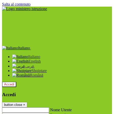
Salta al contenuto
Italiano
Italiano
English
عربى
Shqiptare
Română
Accedi
Accedi
button close
×
Nome Utente