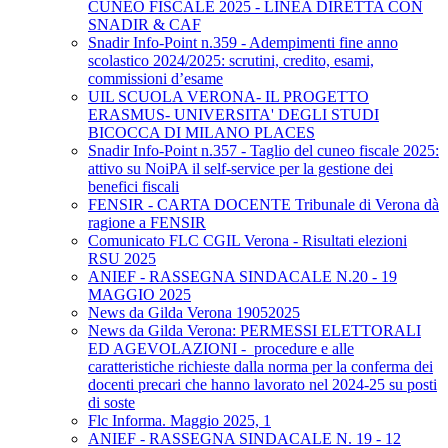
CUNEO FISCALE 2025 - LINEA DIRETTA CON
SNADIR & CAF
Snadir Info-Point n.359 - Adempimenti fine anno
scolastico 2024/2025: scrutini, credito, esami,
commissioni d’esame
UIL SCUOLA VERONA- IL PROGETTO
ERASMUS- UNIVERSITA' DEGLI STUDI
BICOCCA DI MILANO PLACES
Snadir Info-Point n.357 - Taglio del cuneo fiscale 2025:
attivo su NoiPA il self-service per la gestione dei
benefici fiscali
FENSIR - CARTA DOCENTE Tribunale di Verona dà
ragione a FENSIR
Comunicato FLC CGIL Verona - Risultati elezioni
RSU 2025
ANIEF - RASSEGNA SINDACALE N.20 - 19
MAGGIO 2025
News da Gilda Verona 19052025
News da Gilda Verona: PERMESSI ELETTORALI
ED AGEVOLAZIONI - procedure e alle
caratteristiche richieste dalla norma per la conferma dei
docenti precari che hanno lavorato nel 2024-25 su posti
di soste
Flc Informa. Maggio 2025, 1
ANIEF - RASSEGNA SINDACALE N. 19 - 12