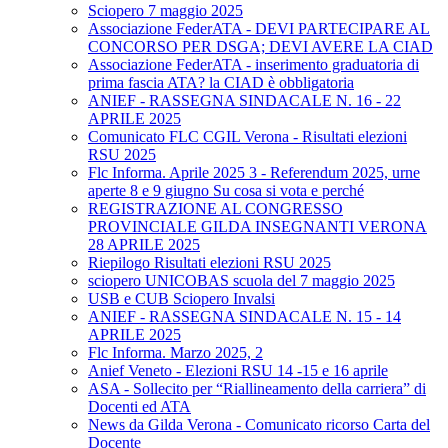
Sciopero 7 maggio 2025
Associazione FederATA - DEVI PARTECIPARE AL
CONCORSO PER DSGA; DEVI AVERE LA CIAD
Associazione FederATA - inserimento graduatoria di
prima fascia ATA? la CIAD è obbligatoria
ANIEF - RASSEGNA SINDACALE N. 16 - 22
APRILE 2025
Comunicato FLC CGIL Verona - Risultati elezioni
RSU 2025
Flc Informa. Aprile 2025 3 - Referendum 2025, urne
aperte 8 e 9 giugno Su cosa si vota e perché
REGISTRAZIONE AL CONGRESSO
PROVINCIALE GILDA INSEGNANTI VERONA
28 APRILE 2025
Riepilogo Risultati elezioni RSU 2025
sciopero UNICOBAS scuola del 7 maggio 2025
USB e CUB Sciopero Invalsi
ANIEF - RASSEGNA SINDACALE N. 15 - 14
APRILE 2025
Flc Informa. Marzo 2025, 2
Anief Veneto - Elezioni RSU 14 -15 e 16 aprile
ASA - Sollecito per “Riallineamento della carriera” di
Docenti ed ATA
News da Gilda Verona - Comunicato ricorso Carta del
Docente