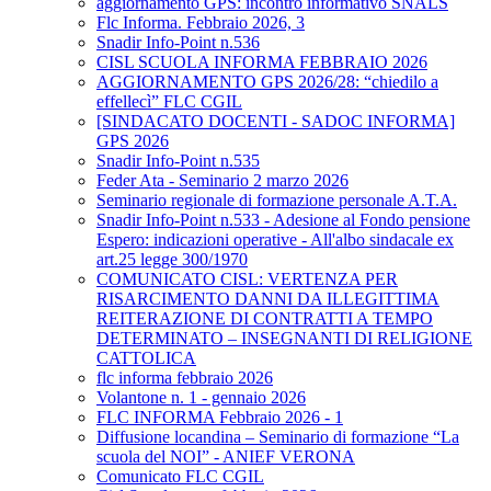
aggiornamento GPS: incontro informativo SNALS
Flc Informa. Febbraio 2026, 3
Snadir Info-Point n.536
CISL SCUOLA INFORMA FEBBRAIO 2026
AGGIORNAMENTO GPS 2026/28: “chiedilo a
effellecì” FLC CGIL
[SINDACATO DOCENTI - SADOC INFORMA]
GPS 2026
Snadir Info-Point n.535
Feder Ata - Seminario 2 marzo 2026
Seminario regionale di formazione personale A.T.A.
Snadir Info-Point n.533 - Adesione al Fondo pensione
Espero: indicazioni operative - All'albo sindacale ex
art.25 legge 300/1970
COMUNICATO CISL: VERTENZA PER
RISARCIMENTO DANNI DA ILLEGITTIMA
REITERAZIONE DI CONTRATTI A TEMPO
DETERMINATO – INSEGNANTI DI RELIGIONE
CATTOLICA
flc informa febbraio 2026
Volantone n. 1 - gennaio 2026
FLC INFORMA Febbraio 2026 - 1
Diffusione locandina – Seminario di formazione “La
scuola del NOI” - ANIEF VERONA
Comunicato FLC CGIL