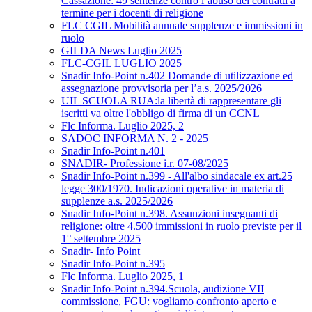
Cassazione: 49 sentenze contro l’abuso dei contratti a
termine per i docenti di religione
FLC CGIL Mobilità annuale supplenze e immissioni in
ruolo
GILDA News Luglio 2025
FLC-CGIL LUGLIO 2025
Snadir Info-Point n.402 Domande di utilizzazione ed
assegnazione provvisoria per l’a.s. 2025/2026
UIL SCUOLA RUA:la libertà di rappresentare gli
iscritti va oltre l'obbligo di firma di un CCNL
Flc Informa. Luglio 2025, 2
SADOC INFORMA N. 2 - 2025
Snadir Info-Point n.401
SNADIR- Professione i.r. 07-08/2025
Snadir Info-Point n.399 - All'albo sindacale ex art.25
legge 300/1970. Indicazioni operative in materia di
supplenze a.s. 2025/2026
Snadir Info-Point n.398. Assunzioni insegnanti di
religione: oltre 4.500 immissioni in ruolo previste per il
1° settembre 2025
Snadir- Info Point
Snadir Info-Point n.395
Flc Informa. Luglio 2025, 1
Snadir Info-Point n.394.Scuola, audizione VII
commissione, FGU: vogliamo confronto aperto e