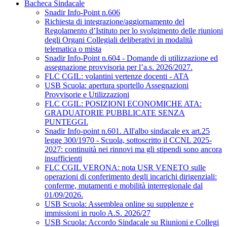
Bacheca Sindacale
Snadir Info-Point n.606
Richiesta di integrazione/aggiornamento del
Regolamento d’Istituto per lo svolgimento delle riunioni
degli Organi Collegiali deliberativi in modalità
telematica o mista
Snadir Info-Point n.604 - Domande di utilizzazione ed
assegnazione provvisoria per l’a.s. 2026/2027.
FLC CGIL: volantini vertenze docenti - ATA
USB Scuola: apertura sportello Assegnazioni
Provvisorie e Utilizzazioni
FLC CGIL: POSIZIONI ECONOMICHE ATA:
GRADUATORIE PUBBLICATE SENZA
PUNTEGGI.
Snadir Info-point n.601. All'albo sindacale ex art.25
legge 300/1970 - Scuola, sottoscritto il CCNL 2025-
2027: continuità nei rinnovi ma gli stipendi sono ancora
insufficienti
FLC CGIL VERONA: nota USR VENETO sulle
operazioni di conferimento degli incarichi dirigenziali:
conferme, mutamenti e mobilità interregionale dal
01/09/2026.
USB Scuola: Assemblea online su supplenze e
immissioni in ruolo A.S. 2026/27
USB Scuola: Accordo Sindacale su Riunioni e Collegi