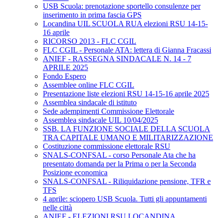
USB Scuola: prenotazione sportello consulenze per
inserimento in prima fascia GPS
Locandina UIL SCUOLA RUA elezioni RSU 14-15-
16 aprile
RICORSO 2013 - FLC CGIL
FLC CGIL - Personale ATA: lettera di Gianna Fracassi
ANIEF - RASSEGNA SINDACALE N. 14 - 7
APRILE 2025
Fondo Espero
Assemblee online FLC CGIL
Presentazione liste elezioni RSU 14-15-16 aprile 2025
Assemblea sindacale di istituto
Sede adempimenti Commissione Elettorale
Assemblea sindacale UIL 10/04/2025
SSB. LA FUNZIONE SOCIALE DELLA SCUOLA
TRA CAPITALE UMANO E MILITARIZZAZIONE
Costituzione commissione elettorale RSU
SNALS-CONFSAL - corso Personale Ata che ha
presentato domanda per la Prima o per la Seconda
Posizione economica
SNALS-CONFSAL - Riliquidazione pensione, TFR e
TFS
4 aprile: sciopero USB Scuola. Tutti gli appuntamenti
nelle città
ANIEF - ELEZIONI RSU LOCANDINA