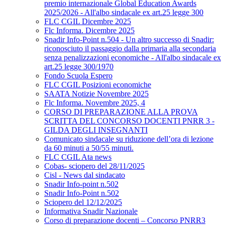
premio internazionale Global Education Awards
2025/2026 - All'albo sindacale ex art.25 legge 300
FLC CGIL Dicembre 2025
Flc Informa. Dicembre 2025
Snadir Info-Point n.504 - Un altro successo di Snadir:
riconosciuto il passaggio dalla primaria alla secondaria
senza penalizzazioni economiche - All'albo sindacale ex
art.25 legge 300/1970
Fondo Scuola Espero
FLC CGIL Posizioni economiche
SAATA Notizie Novembre 2025
Flc Informa. Novembre 2025, 4
CORSO DI PREPARAZIONE ALLA PROVA
SCRITTA DEL CONCORSO DOCENTI PNRR 3 -
GILDA DEGLI INSEGNANTI
Comunicato sindacale su riduzione dell’ora di lezione
da 60 minuti a 50/55 minuti.
FLC CGIL Ata news
Cobas- sciopero del 28/11/2025
Cisl - News dal sindacato
Snadir Info-point n.502
Snadir Info-Point n.502
Sciopero del 12/12/2025
Informativa Snadir Nazionale
Corso di preparazione docenti – Concorso PNRR3