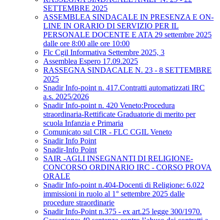
SETTEMBRE 2025
ASSEMBLEA SINDACALE IN PRESENZA E ON-
LINE IN ORARIO DI SERVIZIO PER IL
PERSONALE DOCENTE E ATA 29 settembre 2025
dalle ore 8:00 alle ore 10:00
Flc Cgil Informativa Settembre 2025, 3
Assemblea Espero 17.09.2025
RASSEGNA SINDACALE N. 23 - 8 SETTEMBRE
2025
Snadir Info-point n. 417.Contratti automatizzati IRC
a.s. 2025/2026
Snadir Info-point n. 420 Veneto:Procedura
straordinaria-Rettificate Graduatorie di merito per
scuola Infanzia e Primaria
Comunicato sul CIR - FLC CGIL Veneto
Snadir Info Point
Snadir-Info Point
SAIR -AGLI INSEGNANTI DI RELIGIONE-
CONCORSO ORDINARIO IRC - CORSO PROVA
ORALE
Snadir Info-point n.404-Docenti di Religione: 6.022
immissioni in ruolo al 1° settembre 2025 dalle
procedure straordinarie
Snadir Info-Point n.375 - ex art.25 legge 300/1970.