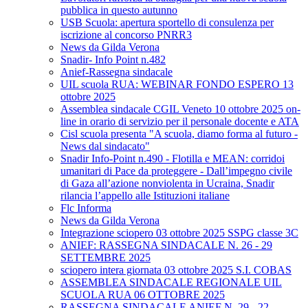
pubblica in questo autunno
USB Scuola: apertura sportello di consulenza per
iscrizione al concorso PNRR3
News da Gilda Verona
Snadir- Info Point n.482
Anief-Rassegna sindacale
UIL scuola RUA: WEBINAR FONDO ESPERO 13
ottobre 2025
Assemblea sindacale CGIL Veneto 10 ottobre 2025 on-
line in orario di servizio per il personale docente e ATA
Cisl scuola presenta "A scuola, diamo forma al futuro -
News dal sindacato"
Snadir Info-Point n.490 - Flotilla e MEAN: corridoi
umanitari di Pace da proteggere - Dall’impegno civile
di Gaza all’azione nonviolenta in Ucraina, Snadir
rilancia l’appello alle Istituzioni italiane
Flc Informa
News da Gilda Verona
Integrazione sciopero 03 ottobre 2025 SSPG classe 3C
ANIEF: RASSEGNA SINDACALE N. 26 - 29
SETTEMBRE 2025
sciopero intera giornata 03 ottobre 2025 S.I. COBAS
ASSEMBLEA SINDACALE REGIONALE UIL
SCUOLA RUA 06 OTTOBRE 2025
RASSEGNA SINDACALE ANIEF N. 29 - 22