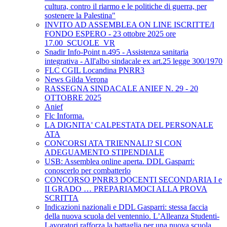
cultura, contro il riarmo e le politiche di guerra, per
sostenere la Palestina"
INVITO AD ASSEMBLEA ON LINE ISCRITTE/I
FONDO ESPERO - 23 ottobre 2025 ore
17.00_SCUOLE_VR
Snadir Info-Point n.495 - Assistenza sanitaria
integrativa - All'albo sindacale ex art.25 legge 300/1970
FLC CGIL Locandina PNRR3
News Gilda Verona
RASSEGNA SINDACALE ANIEF N. 29 - 20
OTTOBRE 2025
Anief
Flc Informa.
LA DIGNITA' CALPESTATA DEL PERSONALE
ATA
CONCORSI ATA TRIENNALI? SI CON
ADEGUAMENTO STIPENDIALE
USB: Assemblea online aperta. DDL Gasparri:
conoscerlo per combatterlo
CONCORSO PNRR3 DOCENTI SECONDARIA I e
II GRADO … PREPARIAMOCI ALLA PROVA
SCRITTA
Indicazioni nazionali e DDL Gasparri: stessa faccia
della nuova scuola del ventennio. L’Alleanza Studenti-
Lavoratori rafforza la battaglia per una nuova scuola