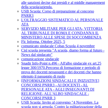
alle sanzioni decise dai presidi e al middle management
della scuola/azienda.
USB Scuola: Corso di preparazione al concorso
PNRR3
L'OLTRAGGIO SISTEMATICO AL PERSONALE
ATA
SERVIZIO MILITARE PER GLI ATA- VITTORIA
AL TRIBUNALE DI ROMA E CONDANNA IL
MINISTERO ALLE SPESE DI SOCCOMBENZA
Flc Informa. Ottobre 2025, 5
comunicato sindacale Cobas Scuola 4 novembre
Cisl scuola presenta "A scuola, diamo forma al futuro -
News dal sindacato"
comunicazione sindacale
Snadir Info-Point n.496 - All'albo sindacale ex art.25
legge 300/1970.Percorso di formazione e periodo di
prova dei docenti neoassunti e dei docenti che hanno
ottenuto il passaggio di ruolo
[INFORMAZIONI SINDACALI E INIZIATIVE]
CONCORSI PNRR3 - AI DOCENTI - AL
PERSONALE ATA - AGLI INSEGNANTI DI
RELIGIONE- ALL'ALBO SINDACALE -
CONCORSI PNRR 3
USB Scuola: Invito al convegno "4 Novembre. La
scuola non si arruola. Contro la militarizzazione della