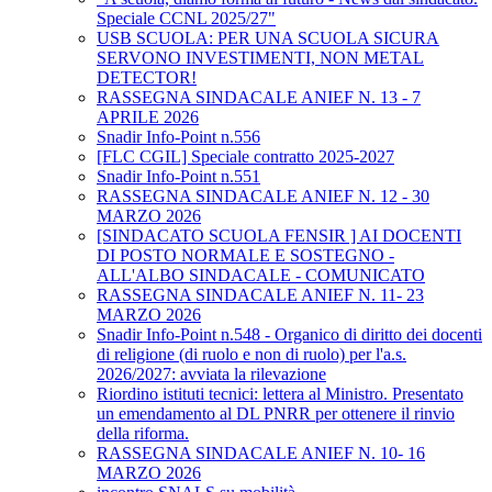
Speciale CCNL 2025/27"
USB SCUOLA: PER UNA SCUOLA SICURA
SERVONO INVESTIMENTI, NON METAL
DETECTOR!
RASSEGNA SINDACALE ANIEF N. 13 - 7
APRILE 2026
Snadir Info-Point n.556
[FLC CGIL] Speciale contratto 2025-2027
Snadir Info-Point n.551
RASSEGNA SINDACALE ANIEF N. 12 - 30
MARZO 2026
[SINDACATO SCUOLA FENSIR ] AI DOCENTI
DI POSTO NORMALE E SOSTEGNO -
ALL'ALBO SINDACALE - COMUNICATO
RASSEGNA SINDACALE ANIEF N. 11- 23
MARZO 2026
Snadir Info-Point n.548 - Organico di diritto dei docenti
di religione (di ruolo e non di ruolo) per l'a.s.
2026/2027: avviata la rilevazione
Riordino istituti tecnici: lettera al Ministro. Presentato
un emendamento al DL PNRR per ottenere il rinvio
della riforma.
RASSEGNA SINDACALE ANIEF N. 10- 16
MARZO 2026