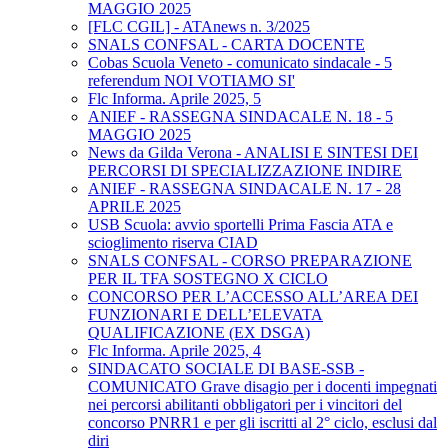
MAGGIO 2025
[FLC CGIL] - ATAnews n. 3/2025
SNALS CONFSAL - CARTA DOCENTE
Cobas Scuola Veneto - comunicato sindacale - 5
referendum NOI VOTIAMO SI'
Flc Informa. Aprile 2025, 5
ANIEF - RASSEGNA SINDACALE N. 18 - 5
MAGGIO 2025
News da Gilda Verona - ANALISI E SINTESI DEI
PERCORSI DI SPECIALIZZAZIONE INDIRE
ANIEF - RASSEGNA SINDACALE N. 17 - 28
APRILE 2025
USB Scuola: avvio sportelli Prima Fascia ATA e
scioglimento riserva CIAD
SNALS CONFSAL - CORSO PREPARAZIONE
PER IL TFA SOSTEGNO X CICLO
CONCORSO PER L’ACCESSO ALL’AREA DEI
FUNZIONARI E DELL’ELEVATA
QUALIFICAZIONE (EX DSGA)
Flc Informa. Aprile 2025, 4
SINDACATO SOCIALE DI BASE-SSB -
COMUNICATO Grave disagio per i docenti impegnati
nei percorsi abilitanti obbligatori per i vincitori del
concorso PNRR1 e per gli iscritti al 2° ciclo, esclusi dal
diri