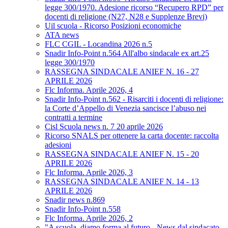
legge 300/1970. Adesione ricorso “Recupero RPD” per
docenti di religione (N27, N28 e Supplenze Brevi)
Uil scuola - Ricorso Posizioni economiche
ATA news
FLC CGIL - Locandina 2026 n.5
Snadir Info-Point n.564 All'albo sindacale ex art.25
legge 300/1970
RASSEGNA SINDACALE ANIEF N. 16 - 27
APRILE 2026
Flc Informa. Aprile 2026, 4
Snadir Info-Point n.562 - Risarciti i docenti di religione:
la Corte d’Appello di Venezia sancisce l’abuso nei
contratti a termine
Cisl Scuola news n. 7 20 aprile 2026
Ricorso SNALS per ottenere la carta docente: raccolta
adesioni
RASSEGNA SINDACALE ANIEF N. 15 - 20
APRILE 2026
Flc Informa. Aprile 2026, 3
RASSEGNA SINDACALE ANIEF N. 14 - 13
APRILE 2026
Snadir news n.869
Snadir Info-Point n.558
Flc Informa. Aprile 2026, 2
"A scuola, diamo forma al futuro - News dal sindacato.