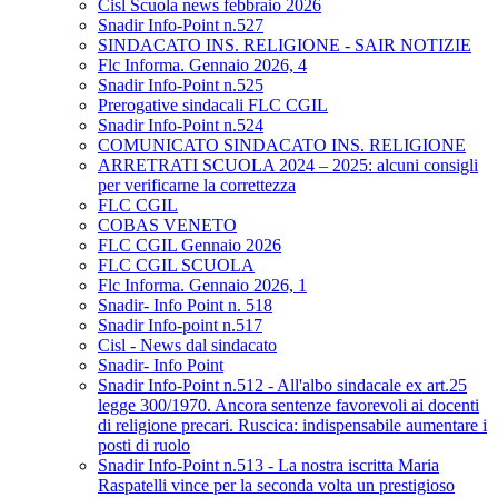
Cisl Scuola news febbraio 2026
Snadir Info-Point n.527
SINDACATO INS. RELIGIONE - SAIR NOTIZIE
Flc Informa. Gennaio 2026, 4
Snadir Info-Point n.525
Prerogative sindacali FLC CGIL
Snadir Info-Point n.524
COMUNICATO SINDACATO INS. RELIGIONE
ARRETRATI SCUOLA 2024 – 2025: alcuni consigli
per verificarne la correttezza
FLC CGIL
COBAS VENETO
FLC CGIL Gennaio 2026
FLC CGIL SCUOLA
Flc Informa. Gennaio 2026, 1
Snadir- Info Point n. 518
Snadir Info-point n.517
Cisl - News dal sindacato
Snadir- Info Point
Snadir Info-Point n.512 - All'albo sindacale ex art.25
legge 300/1970. Ancora sentenze favorevoli ai docenti
di religione precari. Ruscica: indispensabile aumentare i
posti di ruolo
Snadir Info-Point n.513 - La nostra iscritta Maria
Raspatelli vince per la seconda volta un prestigioso