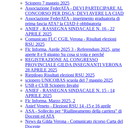
Sciopero 7 maggio 2025
Associazione FederATA - DEVI PARTECIPARE AL
CONCORSO PER DSGA; DEVI AVERE LA CIAD
Associazione FederATA - inserimento graduatoria di
prima fascia ATA? la CIAD è obbligatoria
ANIEF - RASSEGNA SINDACALE N. 16 - 22
APRILE 2025
Comunicato FLC CGIL Verona - Risultati elezioni
RSU 2025
Flc Informa. Aprile 2025 3 - Referendum 2025, urne
aperte 8 e 9 giugno Su cosa si vota e perché
REGISTRAZIONE AL CONGRESSO
PROVINCIALE GILDA INSEGNANTI VERONA
28 APRILE 2025
Riepilogo Risultati elezioni RSU 2025
sciopero UNICOBAS scuola del 7 maggio 2025
USB e CUB Sciopero Invalsi
ANIEF - RASSEGNA SINDACALE N. 15 - 14
APRILE 2025
Flc Informa. Marzo 2025, 2
Anief Veneto - Elezioni RSU 14 -15 e 16 aprile
ASA - Sollecito per “Riallineamento della carriera” di
Docenti ed ATA
News da Gilda Verona - Comunicato ricorso Carta del
Docente