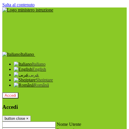
Salta al contenuto
Italiano
Italiano
English
عربى
Shqiptare
Română
Accedi
Accedi
button close
×
Nome Utente