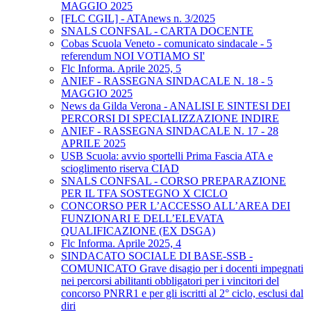
MAGGIO 2025
[FLC CGIL] - ATAnews n. 3/2025
SNALS CONFSAL - CARTA DOCENTE
Cobas Scuola Veneto - comunicato sindacale - 5
referendum NOI VOTIAMO SI'
Flc Informa. Aprile 2025, 5
ANIEF - RASSEGNA SINDACALE N. 18 - 5
MAGGIO 2025
News da Gilda Verona - ANALISI E SINTESI DEI
PERCORSI DI SPECIALIZZAZIONE INDIRE
ANIEF - RASSEGNA SINDACALE N. 17 - 28
APRILE 2025
USB Scuola: avvio sportelli Prima Fascia ATA e
scioglimento riserva CIAD
SNALS CONFSAL - CORSO PREPARAZIONE
PER IL TFA SOSTEGNO X CICLO
CONCORSO PER L’ACCESSO ALL’AREA DEI
FUNZIONARI E DELL’ELEVATA
QUALIFICAZIONE (EX DSGA)
Flc Informa. Aprile 2025, 4
SINDACATO SOCIALE DI BASE-SSB -
COMUNICATO Grave disagio per i docenti impegnati
nei percorsi abilitanti obbligatori per i vincitori del
concorso PNRR1 e per gli iscritti al 2° ciclo, esclusi dal
diri