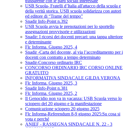
trasparente con le parti sociali interessate
USB Scuola- Fratelli d’Italia all'attacco della scuola e
della verità storica. USB scuola solidarizza con autori
ed editore di “Trame del tempo”
Snadir Info-Point n.392
USB Scuola avvia le prenotazioni per lo sportello
assegnazioni provvisorie e utilizzazioni
Snadir: I ricorsi dei docenti precari: una tappa ulteriore
e determinante
Flc Informa. Giugno 2025, 4
Snadir -Carta del docente, al via l’accreditamento per i
docenti con contratto a tempo determinato
Snadir-Concorso ordinario IRC
CONCORSO ORDINARIO IRC CORSO ONLINE
GRATUITO
INFORMATIVA SINDACALE GILDA VERONA
Flc Informa. Giugno 2025, 3
Snadir Info-Point n.381
Flc Informa. Giugno 2025, 2
Il Genocidio non va in vacanza: USB Scuola verso lo
sciopero del 20 giugno e la manifestazione
Comunicazione sciopero 20 giugno 2025
Flc Informa-Referendum 8-9 giugno 2025:Su cosa si
vota e perché
ANIEF - RASSEGNA SINDACALE N. 22 - 3