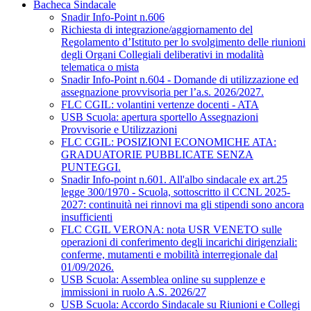
Bacheca Sindacale
Snadir Info-Point n.606
Richiesta di integrazione/aggiornamento del
Regolamento d’Istituto per lo svolgimento delle riunioni
degli Organi Collegiali deliberativi in modalità
telematica o mista
Snadir Info-Point n.604 - Domande di utilizzazione ed
assegnazione provvisoria per l’a.s. 2026/2027.
FLC CGIL: volantini vertenze docenti - ATA
USB Scuola: apertura sportello Assegnazioni
Provvisorie e Utilizzazioni
FLC CGIL: POSIZIONI ECONOMICHE ATA:
GRADUATORIE PUBBLICATE SENZA
PUNTEGGI.
Snadir Info-point n.601. All'albo sindacale ex art.25
legge 300/1970 - Scuola, sottoscritto il CCNL 2025-
2027: continuità nei rinnovi ma gli stipendi sono ancora
insufficienti
FLC CGIL VERONA: nota USR VENETO sulle
operazioni di conferimento degli incarichi dirigenziali:
conferme, mutamenti e mobilità interregionale dal
01/09/2026.
USB Scuola: Assemblea online su supplenze e
immissioni in ruolo A.S. 2026/27
USB Scuola: Accordo Sindacale su Riunioni e Collegi