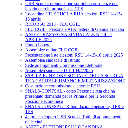
USB Scuola: prenotazione sportello consulenze per
inserimento in prima fascia GPS
Locandina UIL SCUOLA RUA elezioni RSU 14-15-
16 aprile
RICORSO 2013 - FLC CGIL
FLC CGIL - Personale ATA: lettera di Gianna Fracassi
ANIEF - RASSEGNA SINDACALE N. 14 - 7
APRILE 2025
Fondo Espero
Assemblee online FLC CGIL
Presentazione liste elezioni RSU 14-15-16 aprile 2025
Assemblea sindacale di istituto
Sede adempimenti Commissione Elettorale
Assemblea sindacale UIL 10/04/2025
SSB. LA FUNZIONE SOCIALE DELLA SCUOLA
TRA CAPITALE UMANO E MILITARIZZAZIONE
Costituzione commissione elettorale RSU
SNALS-CONFSAL - corso Personale Ata che ha
presentato domanda per la Prima o per la Seconda
Posizione economica
SNALS-CONFSAL - Riliquidazione pensione, TFR e
TFS
4 aprile: sciopero USB Scuola. Tutti gli appuntamenti
nelle città
ANIEF - ELEZIONI RSU LOCANDINA