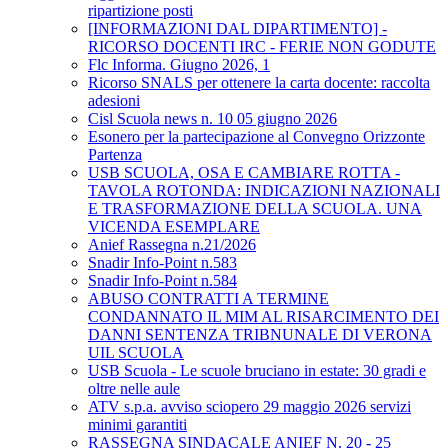
ripartizione posti
[INFORMAZIONI DAL DIPARTIMENTO] -
RICORSO DOCENTI IRC - FERIE NON GODUTE
Flc Informa. Giugno 2026, 1
Ricorso SNALS per ottenere la carta docente: raccolta
adesioni
Cisl Scuola news n. 10 05 giugno 2026
Esonero per la partecipazione al Convegno Orizzonte
Partenza
USB SCUOLA, OSA E CAMBIARE ROTTA -
TAVOLA ROTONDA: INDICAZIONI NAZIONALI
E TRASFORMAZIONE DELLA SCUOLA. UNA
VICENDA ESEMPLARE
Anief Rassegna n.21/2026
Snadir Info-Point n.583
Snadir Info-Point n.584
ABUSO CONTRATTI A TERMINE
CONDANNATO IL MIM AL RISARCIMENTO DEI
DANNI SENTENZA TRIBNUNALE DI VERONA
UIL SCUOLA
USB Scuola - Le scuole bruciano in estate: 30 gradi e
oltre nelle aule
ATV s.p.a. avviso sciopero 29 maggio 2026 servizi
minimi garantiti
RASSEGNA SINDACALE ANIEF N. 20 - 25