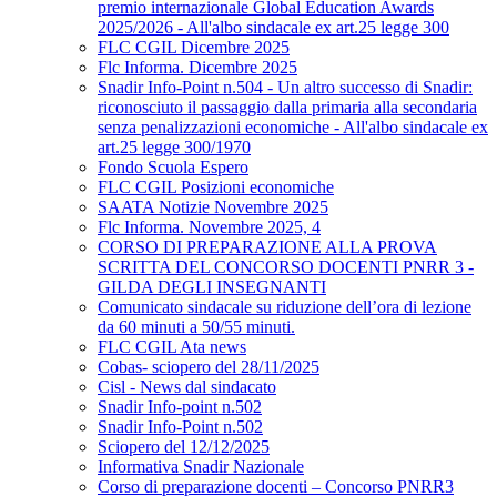
premio internazionale Global Education Awards
2025/2026 - All'albo sindacale ex art.25 legge 300
FLC CGIL Dicembre 2025
Flc Informa. Dicembre 2025
Snadir Info-Point n.504 - Un altro successo di Snadir:
riconosciuto il passaggio dalla primaria alla secondaria
senza penalizzazioni economiche - All'albo sindacale ex
art.25 legge 300/1970
Fondo Scuola Espero
FLC CGIL Posizioni economiche
SAATA Notizie Novembre 2025
Flc Informa. Novembre 2025, 4
CORSO DI PREPARAZIONE ALLA PROVA
SCRITTA DEL CONCORSO DOCENTI PNRR 3 -
GILDA DEGLI INSEGNANTI
Comunicato sindacale su riduzione dell’ora di lezione
da 60 minuti a 50/55 minuti.
FLC CGIL Ata news
Cobas- sciopero del 28/11/2025
Cisl - News dal sindacato
Snadir Info-point n.502
Snadir Info-Point n.502
Sciopero del 12/12/2025
Informativa Snadir Nazionale
Corso di preparazione docenti – Concorso PNRR3