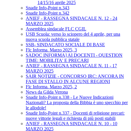
14/15/16 aprile 2025
Snadir Info-Point n.343
Snadir Info-Point n.342
ANIEF - RASSEGNA SINDACALE N. 12 - 24
MARZO 2025
Assemblea sindacale FLC CGIL
USB Scuola: verso lo sciopero del 4 aprile, per una
nuova scuola pubblica statale
SSB- SINDACATO SOCIALE DI BASE
Flc Informa. Marzo 2025, 3
SADOC INFORMA] AI DOCENTI - QUESTION
TIME: MOBILITA' E PRECARI
ANIEF - RASSEGNA SINDACALE N. 11 - 17
MARZO 2025
SAIR NOTIZIE - CONCORSO IRC: ANCORA IN
FASE DI STALLO IN ALCUNE REGIONI
Flc Informa. Marzo 2025, 2
News da Gilda Verona
Snadir Info-Point n.338 - Le Nuove Indicazioni
Nazionali? La proposta della Bibbia è uno specchio per
le allodole!
Snadir Info-Point n.337 - Docenti di religione precari:
nuove vittorie legali e richiesta di più posti stabili
ANIEF - RASSEGNA SINDACALE N. 10 - 10
MARZO 2025