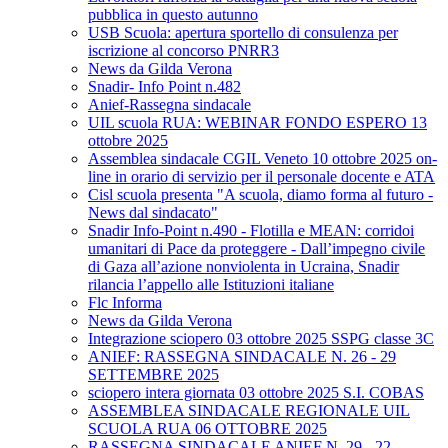
pubblica in questo autunno
USB Scuola: apertura sportello di consulenza per
iscrizione al concorso PNRR3
News da Gilda Verona
Snadir- Info Point n.482
Anief-Rassegna sindacale
UIL scuola RUA: WEBINAR FONDO ESPERO 13
ottobre 2025
Assemblea sindacale CGIL Veneto 10 ottobre 2025 on-
line in orario di servizio per il personale docente e ATA
Cisl scuola presenta "A scuola, diamo forma al futuro -
News dal sindacato"
Snadir Info-Point n.490 - Flotilla e MEAN: corridoi
umanitari di Pace da proteggere - Dall’impegno civile
di Gaza all’azione nonviolenta in Ucraina, Snadir
rilancia l’appello alle Istituzioni italiane
Flc Informa
News da Gilda Verona
Integrazione sciopero 03 ottobre 2025 SSPG classe 3C
ANIEF: RASSEGNA SINDACALE N. 26 - 29
SETTEMBRE 2025
sciopero intera giornata 03 ottobre 2025 S.I. COBAS
ASSEMBLEA SINDACALE REGIONALE UIL
SCUOLA RUA 06 OTTOBRE 2025
RASSEGNA SINDACALE ANIEF N. 29 - 22