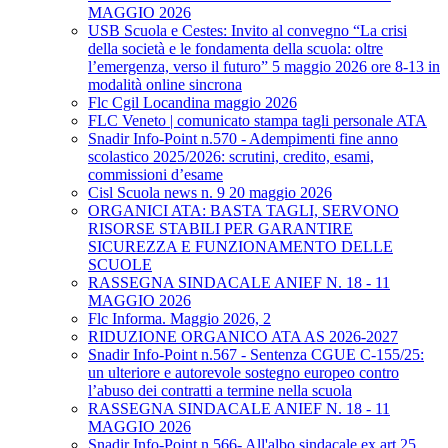
MAGGIO 2026
USB Scuola e Cestes: Invito al convegno “La crisi
della società e le fondamenta della scuola: oltre
l’emergenza, verso il futuro” 5 maggio 2026 ore 8-13 in
modalità online sincrona
Flc Cgil Locandina maggio 2026
FLC Veneto | comunicato stampa tagli personale ATA
Snadir Info-Point n.570 - Adempimenti fine anno
scolastico 2025/2026: scrutini, credito, esami,
commissioni d’esame
Cisl Scuola news n. 9 20 maggio 2026
ORGANICI ATA: BASTA TAGLI, SERVONO
RISORSE STABILI PER GARANTIRE
SICUREZZA E FUNZIONAMENTO DELLE
SCUOLE
RASSEGNA SINDACALE ANIEF N. 18 - 11
MAGGIO 2026
Flc Informa. Maggio 2026, 2
RIDUZIONE ORGANICO ATA AS 2026-2027
Snadir Info-Point n.567 - Sentenza CGUE C‑155/25:
un ulteriore e autorevole sostegno europeo contro
l’abuso dei contratti a termine nella scuola
RASSEGNA SINDACALE ANIEF N. 18 - 11
MAGGIO 2026
Snadir Info-Point n.566- All'albo sindacale ex art.25