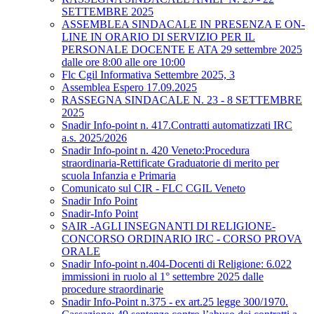
SETTEMBRE 2025
ASSEMBLEA SINDACALE IN PRESENZA E ON-
LINE IN ORARIO DI SERVIZIO PER IL
PERSONALE DOCENTE E ATA 29 settembre 2025
dalle ore 8:00 alle ore 10:00
Flc Cgil Informativa Settembre 2025, 3
Assemblea Espero 17.09.2025
RASSEGNA SINDACALE N. 23 - 8 SETTEMBRE
2025
Snadir Info-point n. 417.Contratti automatizzati IRC
a.s. 2025/2026
Snadir Info-point n. 420 Veneto:Procedura
straordinaria-Rettificate Graduatorie di merito per
scuola Infanzia e Primaria
Comunicato sul CIR - FLC CGIL Veneto
Snadir Info Point
Snadir-Info Point
SAIR -AGLI INSEGNANTI DI RELIGIONE-
CONCORSO ORDINARIO IRC - CORSO PROVA
ORALE
Snadir Info-point n.404-Docenti di Religione: 6.022
immissioni in ruolo al 1° settembre 2025 dalle
procedure straordinarie
Snadir Info-Point n.375 - ex art.25 legge 300/1970.