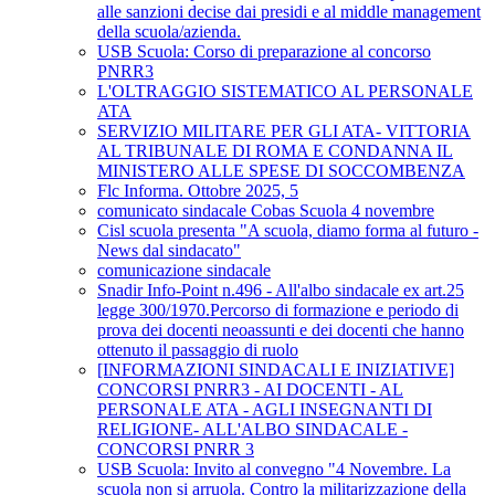
alle sanzioni decise dai presidi e al middle management
della scuola/azienda.
USB Scuola: Corso di preparazione al concorso
PNRR3
L'OLTRAGGIO SISTEMATICO AL PERSONALE
ATA
SERVIZIO MILITARE PER GLI ATA- VITTORIA
AL TRIBUNALE DI ROMA E CONDANNA IL
MINISTERO ALLE SPESE DI SOCCOMBENZA
Flc Informa. Ottobre 2025, 5
comunicato sindacale Cobas Scuola 4 novembre
Cisl scuola presenta "A scuola, diamo forma al futuro -
News dal sindacato"
comunicazione sindacale
Snadir Info-Point n.496 - All'albo sindacale ex art.25
legge 300/1970.Percorso di formazione e periodo di
prova dei docenti neoassunti e dei docenti che hanno
ottenuto il passaggio di ruolo
[INFORMAZIONI SINDACALI E INIZIATIVE]
CONCORSI PNRR3 - AI DOCENTI - AL
PERSONALE ATA - AGLI INSEGNANTI DI
RELIGIONE- ALL'ALBO SINDACALE -
CONCORSI PNRR 3
USB Scuola: Invito al convegno "4 Novembre. La
scuola non si arruola. Contro la militarizzazione della