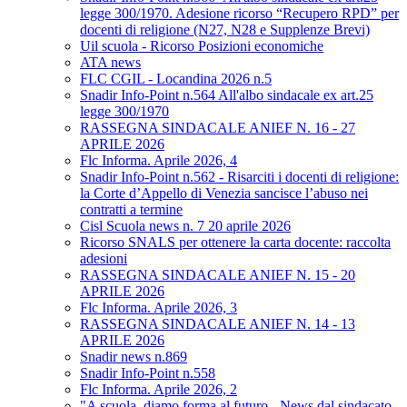
legge 300/1970. Adesione ricorso “Recupero RPD” per
docenti di religione (N27, N28 e Supplenze Brevi)
Uil scuola - Ricorso Posizioni economiche
ATA news
FLC CGIL - Locandina 2026 n.5
Snadir Info-Point n.564 All'albo sindacale ex art.25
legge 300/1970
RASSEGNA SINDACALE ANIEF N. 16 - 27
APRILE 2026
Flc Informa. Aprile 2026, 4
Snadir Info-Point n.562 - Risarciti i docenti di religione:
la Corte d’Appello di Venezia sancisce l’abuso nei
contratti a termine
Cisl Scuola news n. 7 20 aprile 2026
Ricorso SNALS per ottenere la carta docente: raccolta
adesioni
RASSEGNA SINDACALE ANIEF N. 15 - 20
APRILE 2026
Flc Informa. Aprile 2026, 3
RASSEGNA SINDACALE ANIEF N. 14 - 13
APRILE 2026
Snadir news n.869
Snadir Info-Point n.558
Flc Informa. Aprile 2026, 2
"A scuola, diamo forma al futuro - News dal sindacato.