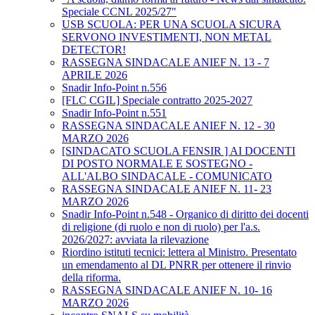
Speciale CCNL 2025/27"
USB SCUOLA: PER UNA SCUOLA SICURA
SERVONO INVESTIMENTI, NON METAL
DETECTOR!
RASSEGNA SINDACALE ANIEF N. 13 - 7
APRILE 2026
Snadir Info-Point n.556
[FLC CGIL] Speciale contratto 2025-2027
Snadir Info-Point n.551
RASSEGNA SINDACALE ANIEF N. 12 - 30
MARZO 2026
[SINDACATO SCUOLA FENSIR ] AI DOCENTI
DI POSTO NORMALE E SOSTEGNO -
ALL'ALBO SINDACALE - COMUNICATO
RASSEGNA SINDACALE ANIEF N. 11- 23
MARZO 2026
Snadir Info-Point n.548 - Organico di diritto dei docenti
di religione (di ruolo e non di ruolo) per l'a.s.
2026/2027: avviata la rilevazione
Riordino istituti tecnici: lettera al Ministro. Presentato
un emendamento al DL PNRR per ottenere il rinvio
della riforma.
RASSEGNA SINDACALE ANIEF N. 10- 16
MARZO 2026