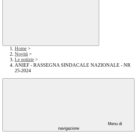
Home
>
Novità
>
Le notizie
>
ANIEF - RASSEGNA SINDACALE NAZIONALE - NR
25-2024
Menu di
navigazione