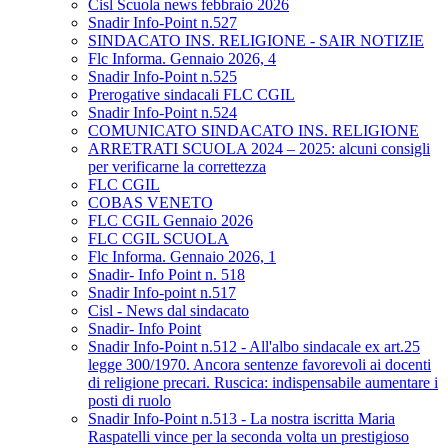
Cisl Scuola news febbraio 2026
Snadir Info-Point n.527
SINDACATO INS. RELIGIONE - SAIR NOTIZIE
Flc Informa. Gennaio 2026, 4
Snadir Info-Point n.525
Prerogative sindacali FLC CGIL
Snadir Info-Point n.524
COMUNICATO SINDACATO INS. RELIGIONE
ARRETRATI SCUOLA 2024 – 2025: alcuni consigli
per verificarne la correttezza
FLC CGIL
COBAS VENETO
FLC CGIL Gennaio 2026
FLC CGIL SCUOLA
Flc Informa. Gennaio 2026, 1
Snadir- Info Point n. 518
Snadir Info-point n.517
Cisl - News dal sindacato
Snadir- Info Point
Snadir Info-Point n.512 - All'albo sindacale ex art.25
legge 300/1970. Ancora sentenze favorevoli ai docenti
di religione precari. Ruscica: indispensabile aumentare i
posti di ruolo
Snadir Info-Point n.513 - La nostra iscritta Maria
Raspatelli vince per la seconda volta un prestigioso