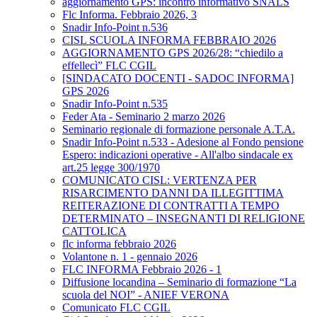
aggiornamento GPS: incontro informativo SNALS
Flc Informa. Febbraio 2026, 3
Snadir Info-Point n.536
CISL SCUOLA INFORMA FEBBRAIO 2026
AGGIORNAMENTO GPS 2026/28: “chiedilo a
effellecì” FLC CGIL
[SINDACATO DOCENTI - SADOC INFORMA]
GPS 2026
Snadir Info-Point n.535
Feder Ata - Seminario 2 marzo 2026
Seminario regionale di formazione personale A.T.A.
Snadir Info-Point n.533 - Adesione al Fondo pensione
Espero: indicazioni operative - All'albo sindacale ex
art.25 legge 300/1970
COMUNICATO CISL: VERTENZA PER
RISARCIMENTO DANNI DA ILLEGITTIMA
REITERAZIONE DI CONTRATTI A TEMPO
DETERMINATO – INSEGNANTI DI RELIGIONE
CATTOLICA
flc informa febbraio 2026
Volantone n. 1 - gennaio 2026
FLC INFORMA Febbraio 2026 - 1
Diffusione locandina – Seminario di formazione “La
scuola del NOI” - ANIEF VERONA
Comunicato FLC CGIL