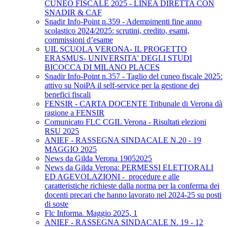
CUNEO FISCALE 2025 - LINEA DIRETTA CON
SNADIR & CAF
Snadir Info-Point n.359 - Adempimenti fine anno
scolastico 2024/2025: scrutini, credito, esami,
commissioni d’esame
UIL SCUOLA VERONA- IL PROGETTO
ERASMUS- UNIVERSITA' DEGLI STUDI
BICOCCA DI MILANO PLACES
Snadir Info-Point n.357 - Taglio del cuneo fiscale 2025:
attivo su NoiPA il self-service per la gestione dei
benefici fiscali
FENSIR - CARTA DOCENTE Tribunale di Verona dà
ragione a FENSIR
Comunicato FLC CGIL Verona - Risultati elezioni
RSU 2025
ANIEF - RASSEGNA SINDACALE N.20 - 19
MAGGIO 2025
News da Gilda Verona 19052025
News da Gilda Verona: PERMESSI ELETTORALI
ED AGEVOLAZIONI - procedure e alle
caratteristiche richieste dalla norma per la conferma dei
docenti precari che hanno lavorato nel 2024-25 su posti
di soste
Flc Informa. Maggio 2025, 1
ANIEF - RASSEGNA SINDACALE N. 19 - 12