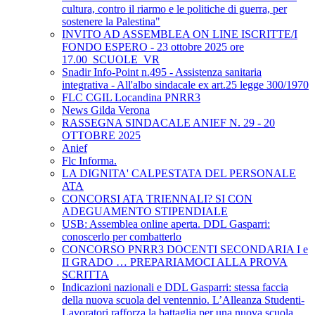
cultura, contro il riarmo e le politiche di guerra, per
sostenere la Palestina"
INVITO AD ASSEMBLEA ON LINE ISCRITTE/I
FONDO ESPERO - 23 ottobre 2025 ore
17.00_SCUOLE_VR
Snadir Info-Point n.495 - Assistenza sanitaria
integrativa - All'albo sindacale ex art.25 legge 300/1970
FLC CGIL Locandina PNRR3
News Gilda Verona
RASSEGNA SINDACALE ANIEF N. 29 - 20
OTTOBRE 2025
Anief
Flc Informa.
LA DIGNITA' CALPESTATA DEL PERSONALE
ATA
CONCORSI ATA TRIENNALI? SI CON
ADEGUAMENTO STIPENDIALE
USB: Assemblea online aperta. DDL Gasparri:
conoscerlo per combatterlo
CONCORSO PNRR3 DOCENTI SECONDARIA I e
II GRADO … PREPARIAMOCI ALLA PROVA
SCRITTA
Indicazioni nazionali e DDL Gasparri: stessa faccia
della nuova scuola del ventennio. L’Alleanza Studenti-
Lavoratori rafforza la battaglia per una nuova scuola