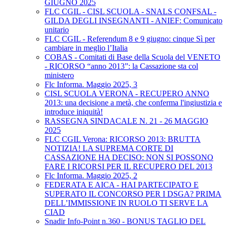
GIUGNO 2025
FLC CGIL - CISL SCUOLA - SNALS CONFSAL -
GILDA DEGLI INSEGNANTI - ANIEF: Comunicato
unitario
FLC CGIL - Referendum 8 e 9 giugno: cinque Sì per
cambiare in meglio l’Italia
COBAS - Comitati di Base della Scuola del VENETO
- RICORSO “anno 2013”: la Cassazione sta col
ministero
Flc Informa. Maggio 2025, 3
CISL SCUOLA VERONA - RECUPERO ANNO
2013: una decisione a metà, che conferma l'ingiustizia e
introduce iniquità!
RASSEGNA SINDACALE N. 21 - 26 MAGGIO
2025
FLC CGIL Verona: RICORSO 2013: BRUTTA
NOTIZIA! LA SUPREMA CORTE DI
CASSAZIONE HA DECISO: NON SI POSSONO
FARE I RICORSI PER IL RECUPERO DEL 2013
Flc Informa. Maggio 2025, 2
FEDERATA E AICA - HAI PARTECIPATO E
SUPERATO IL CONCORSO PER I DSGA? PRIMA
DELL’IMMISSIONE IN RUOLO TI SERVE LA
CIAD
Snadir Info-Point n.360 - BONUS TAGLIO DEL