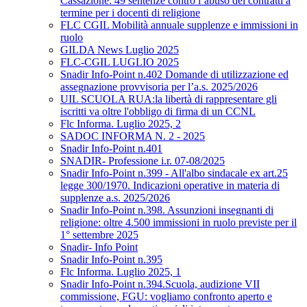
Cassazione: 49 sentenze contro l’abuso dei contratti a
termine per i docenti di religione
FLC CGIL Mobilità annuale supplenze e immissioni in
ruolo
GILDA News Luglio 2025
FLC-CGIL LUGLIO 2025
Snadir Info-Point n.402 Domande di utilizzazione ed
assegnazione provvisoria per l’a.s. 2025/2026
UIL SCUOLA RUA:la libertà di rappresentare gli
iscritti va oltre l'obbligo di firma di un CCNL
Flc Informa. Luglio 2025, 2
SADOC INFORMA N. 2 - 2025
Snadir Info-Point n.401
SNADIR- Professione i.r. 07-08/2025
Snadir Info-Point n.399 - All'albo sindacale ex art.25
legge 300/1970. Indicazioni operative in materia di
supplenze a.s. 2025/2026
Snadir Info-Point n.398. Assunzioni insegnanti di
religione: oltre 4.500 immissioni in ruolo previste per il
1° settembre 2025
Snadir- Info Point
Snadir Info-Point n.395
Flc Informa. Luglio 2025, 1
Snadir Info-Point n.394.Scuola, audizione VII
commissione, FGU: vogliamo confronto aperto e