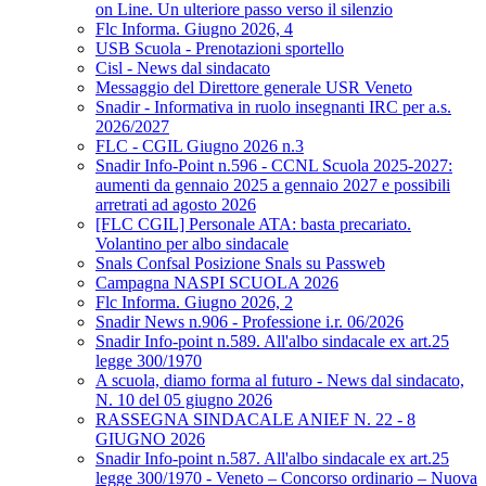
on Line. Un ulteriore passo verso il silenzio
Flc Informa. Giugno 2026, 4
USB Scuola - Prenotazioni sportello
Cisl - News dal sindacato
Messaggio del Direttore generale USR Veneto
Snadir - Informativa in ruolo insegnanti IRC per a.s.
2026/2027
FLC - CGIL Giugno 2026 n.3
Snadir Info-Point n.596 - CCNL Scuola 2025-2027:
aumenti da gennaio 2025 a gennaio 2027 e possibili
arretrati ad agosto 2026
[FLC CGIL] Personale ATA: basta precariato.
Volantino per albo sindacale
Snals Confsal Posizione Snals su Passweb
Campagna NASPI SCUOLA 2026
Flc Informa. Giugno 2026, 2
Snadir News n.906 - Professione i.r. 06/2026
Snadir Info-point n.589. All'albo sindacale ex art.25
legge 300/1970
A scuola, diamo forma al futuro - News dal sindacato,
N. 10 del 05 giugno 2026
RASSEGNA SINDACALE ANIEF N. 22 - 8
GIUGNO 2026
Snadir Info-point n.587. All'albo sindacale ex art.25
legge 300/1970 - Veneto – Concorso ordinario – Nuova