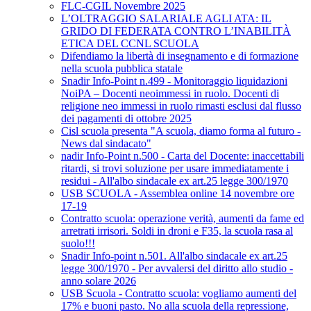
FLC-CGIL Novembre 2025
L’OLTRAGGIO SALARIALE AGLI ATA: IL
GRIDO DI FEDERATA CONTRO L’INABILITÀ
ETICA DEL CCNL SCUOLA
Difendiamo la libertà di insegnamento e di formazione
nella scuola pubblica statale
Snadir Info-Point n.499 - Monitoraggio liquidazioni
NoiPA – Docenti neoimmessi in ruolo. Docenti di
religione neo immessi in ruolo rimasti esclusi dal flusso
dei pagamenti di ottobre 2025
Cisl scuola presenta "A scuola, diamo forma al futuro -
News dal sindacato"
nadir Info-Point n.500 - Carta del Docente: inaccettabili
ritardi, si trovi soluzione per usare immediatamente i
residui - All'albo sindacale ex art.25 legge 300/1970
USB SCUOLA - Assemblea online 14 novembre ore
17-19
Contratto scuola: operazione verità, aumenti da fame ed
arretrati irrisori. Soldi in droni e F35, la scuola rasa al
suolo!!!
Snadir Info-point n.501. All'albo sindacale ex art.25
legge 300/1970 - Per avvalersi del diritto allo studio -
anno solare 2026
USB Scuola - Contratto scuola: vogliamo aumenti del
17% e buoni pasto. No alla scuola della repressione,