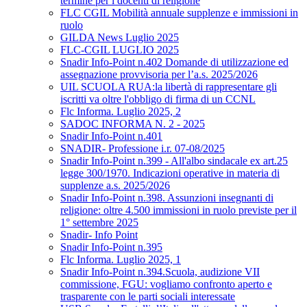
termine per i docenti di religione
FLC CGIL Mobilità annuale supplenze e immissioni in
ruolo
GILDA News Luglio 2025
FLC-CGIL LUGLIO 2025
Snadir Info-Point n.402 Domande di utilizzazione ed
assegnazione provvisoria per l’a.s. 2025/2026
UIL SCUOLA RUA:la libertà di rappresentare gli
iscritti va oltre l'obbligo di firma di un CCNL
Flc Informa. Luglio 2025, 2
SADOC INFORMA N. 2 - 2025
Snadir Info-Point n.401
SNADIR- Professione i.r. 07-08/2025
Snadir Info-Point n.399 - All'albo sindacale ex art.25
legge 300/1970. Indicazioni operative in materia di
supplenze a.s. 2025/2026
Snadir Info-Point n.398. Assunzioni insegnanti di
religione: oltre 4.500 immissioni in ruolo previste per il
1° settembre 2025
Snadir- Info Point
Snadir Info-Point n.395
Flc Informa. Luglio 2025, 1
Snadir Info-Point n.394.Scuola, audizione VII
commissione, FGU: vogliamo confronto aperto e
trasparente con le parti sociali interessate