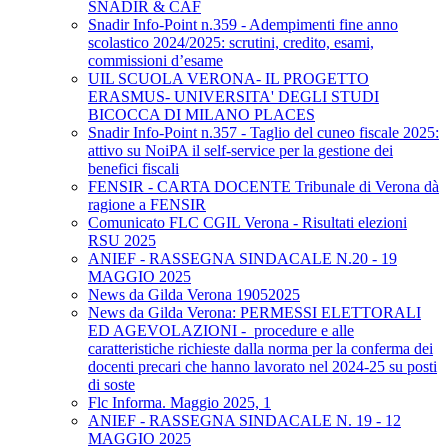
SNADIR & CAF
Snadir Info-Point n.359 - Adempimenti fine anno
scolastico 2024/2025: scrutini, credito, esami,
commissioni d’esame
UIL SCUOLA VERONA- IL PROGETTO
ERASMUS- UNIVERSITA' DEGLI STUDI
BICOCCA DI MILANO PLACES
Snadir Info-Point n.357 - Taglio del cuneo fiscale 2025:
attivo su NoiPA il self-service per la gestione dei
benefici fiscali
FENSIR - CARTA DOCENTE Tribunale di Verona dà
ragione a FENSIR
Comunicato FLC CGIL Verona - Risultati elezioni
RSU 2025
ANIEF - RASSEGNA SINDACALE N.20 - 19
MAGGIO 2025
News da Gilda Verona 19052025
News da Gilda Verona: PERMESSI ELETTORALI
ED AGEVOLAZIONI - procedure e alle
caratteristiche richieste dalla norma per la conferma dei
docenti precari che hanno lavorato nel 2024-25 su posti
di soste
Flc Informa. Maggio 2025, 1
ANIEF - RASSEGNA SINDACALE N. 19 - 12
MAGGIO 2025