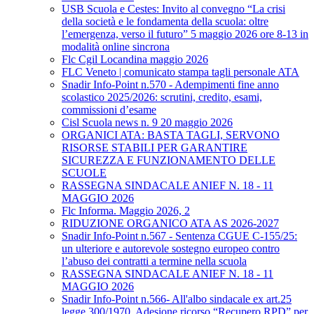
USB Scuola e Cestes: Invito al convegno “La crisi
della società e le fondamenta della scuola: oltre
l’emergenza, verso il futuro” 5 maggio 2026 ore 8-13 in
modalità online sincrona
Flc Cgil Locandina maggio 2026
FLC Veneto | comunicato stampa tagli personale ATA
Snadir Info-Point n.570 - Adempimenti fine anno
scolastico 2025/2026: scrutini, credito, esami,
commissioni d’esame
Cisl Scuola news n. 9 20 maggio 2026
ORGANICI ATA: BASTA TAGLI, SERVONO
RISORSE STABILI PER GARANTIRE
SICUREZZA E FUNZIONAMENTO DELLE
SCUOLE
RASSEGNA SINDACALE ANIEF N. 18 - 11
MAGGIO 2026
Flc Informa. Maggio 2026, 2
RIDUZIONE ORGANICO ATA AS 2026-2027
Snadir Info-Point n.567 - Sentenza CGUE C‑155/25:
un ulteriore e autorevole sostegno europeo contro
l’abuso dei contratti a termine nella scuola
RASSEGNA SINDACALE ANIEF N. 18 - 11
MAGGIO 2026
Snadir Info-Point n.566- All'albo sindacale ex art.25
legge 300/1970. Adesione ricorso “Recupero RPD” per