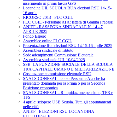
inserimento in prima fascia GPS
Locandina UIL SCUOLA RUA elezioni RSU 14-15-
16 aprile
RICORSO 2013 - FLC CGIL
FLC CGIL - Personale ATA: lettera di Gianna Fracassi
ANIEF - RASSEGNA SINDACALE N. 14 - 7
APRILE 2025
Fondo Espero
Assemblee online FLC CGIL
Presentazione liste elezioni RSU 14-15-16 aprile 2025
Assemblea sindacale di istituto
Sede adempimenti Commissione Elettorale
Assemblea sindacale UIL 10/04/2025
SSB. LA FUNZIONE SOCIALE DELLA SCUOLA
TRA CAPITALE UMANO E MILITARIZZAZIONE
Costituzione commissione elettorale RSU
SNALS-CONFSAL - corso Personale Ata che ha
presentato domanda per la Prima o per la Seconda
Posizione economica
SNALS-CONFSAL - Riliquidazione pensione, TFR e
TFS
4 aprile: sciopero USB Scuola. Tutti gli appuntamenti
nelle città
ANIEF - ELEZIONI RSU LOCANDINA
ELETTORALE