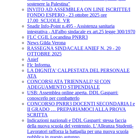
sostenere la Palestina"
INVITO AD ASSEMBLEA ON LINE ISCRITTE/I
FONDO ESPERO - 23 ottobre 2025 ore
17.00_SCUOLE_VR
Snadir Info-Point n.495 - Assistenza sanitaria
integrativa - All'albo sindacale ex art.25 legge 300/1970
FLC CGIL Locandina PNRR3
News Gilda Verona
RASSEGNA SINDACALE ANIEF N. 29 - 20
OTTOBRE 2025
Anief
Flc Informa.
LA DIGNITA' CALPESTATA DEL PERSONALE
ATA
CONCORSI ATA TRIENNALI? SI CON
ADEGUAMENTO STIPENDIALE
USB: Assemblea online aperta. DDL Gasparri:
conoscerlo per combatterlo
CONCORSO PNRR3 DOCENTI SECONDARIA I e
II GRADO … PREPARIAMOCI ALLA PROVA
SCRITTA
Indicazioni nazionali e DDL Gasparri: stessa faccia
della nuova scuola del ventennio. L’Alleanza Studenti-
Lavoratori rafforza la battaglia per una nuova scuola
pubblica in questo autunno