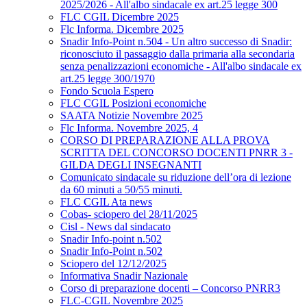
2025/2026 - All'albo sindacale ex art.25 legge 300
FLC CGIL Dicembre 2025
Flc Informa. Dicembre 2025
Snadir Info-Point n.504 - Un altro successo di Snadir:
riconosciuto il passaggio dalla primaria alla secondaria
senza penalizzazioni economiche - All'albo sindacale ex
art.25 legge 300/1970
Fondo Scuola Espero
FLC CGIL Posizioni economiche
SAATA Notizie Novembre 2025
Flc Informa. Novembre 2025, 4
CORSO DI PREPARAZIONE ALLA PROVA
SCRITTA DEL CONCORSO DOCENTI PNRR 3 -
GILDA DEGLI INSEGNANTI
Comunicato sindacale su riduzione dell’ora di lezione
da 60 minuti a 50/55 minuti.
FLC CGIL Ata news
Cobas- sciopero del 28/11/2025
Cisl - News dal sindacato
Snadir Info-point n.502
Snadir Info-Point n.502
Sciopero del 12/12/2025
Informativa Snadir Nazionale
Corso di preparazione docenti – Concorso PNRR3
FLC-CGIL Novembre 2025