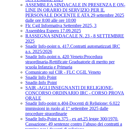
ASSEMBLEA SINDACALE IN PRESENZA E ON-
LINE IN ORARIO DI SERVIZIO PER IL
PERSONALE DOCENTE E ATA 29 settembre 2025
dalle ore 8:00 alle ore 10:00
Flc Cgil Informativa Settembre 2025, 3
Assemblea Espero 17.09.2025
RASSEGNA SINDACALE N. 23 - 8 SETTEMBRE
2025
Snadir Info-point n. 417.Contratti automatizzati IRC
a.s. 2025/2026
Snadir Info-point n. 420 Veneto:Procedura
straordinaria-Rettificate Graduatorie di merito per
scuola Infanzia e Primaria
Comunicato sul CIR - FLC CGIL Veneto
Snadir Info Point
Snadir-Info Point
SAIR -AGLI INSEGNANTI DI RELIGIONE-
CONCORSO ORDINARIO IRC - CORSO PROVA
ORALE
Snadir Info-point n.404-Docenti di Religione: 6.022
immissioni in ruolo al 1° settembre 2025 dalle
procedure straordinarie
Snadir Info-Point n.375 - ex art.25 legge 300/1970.
Cassazione: 49 sentenze contro l’abuso dei contratti a