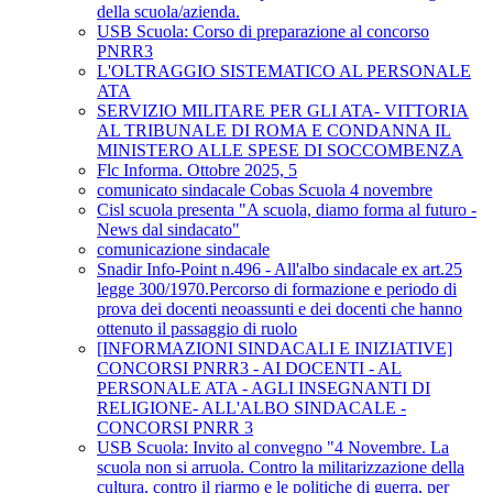
della scuola/azienda.
USB Scuola: Corso di preparazione al concorso
PNRR3
L'OLTRAGGIO SISTEMATICO AL PERSONALE
ATA
SERVIZIO MILITARE PER GLI ATA- VITTORIA
AL TRIBUNALE DI ROMA E CONDANNA IL
MINISTERO ALLE SPESE DI SOCCOMBENZA
Flc Informa. Ottobre 2025, 5
comunicato sindacale Cobas Scuola 4 novembre
Cisl scuola presenta "A scuola, diamo forma al futuro -
News dal sindacato"
comunicazione sindacale
Snadir Info-Point n.496 - All'albo sindacale ex art.25
legge 300/1970.Percorso di formazione e periodo di
prova dei docenti neoassunti e dei docenti che hanno
ottenuto il passaggio di ruolo
[INFORMAZIONI SINDACALI E INIZIATIVE]
CONCORSI PNRR3 - AI DOCENTI - AL
PERSONALE ATA - AGLI INSEGNANTI DI
RELIGIONE- ALL'ALBO SINDACALE -
CONCORSI PNRR 3
USB Scuola: Invito al convegno "4 Novembre. La
scuola non si arruola. Contro la militarizzazione della
cultura, contro il riarmo e le politiche di guerra, per