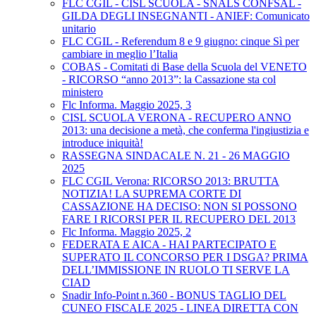
FLC CGIL - CISL SCUOLA - SNALS CONFSAL -
GILDA DEGLI INSEGNANTI - ANIEF: Comunicato
unitario
FLC CGIL - Referendum 8 e 9 giugno: cinque Sì per
cambiare in meglio l’Italia
COBAS - Comitati di Base della Scuola del VENETO
- RICORSO “anno 2013”: la Cassazione sta col
ministero
Flc Informa. Maggio 2025, 3
CISL SCUOLA VERONA - RECUPERO ANNO
2013: una decisione a metà, che conferma l'ingiustizia e
introduce iniquità!
RASSEGNA SINDACALE N. 21 - 26 MAGGIO
2025
FLC CGIL Verona: RICORSO 2013: BRUTTA
NOTIZIA! LA SUPREMA CORTE DI
CASSAZIONE HA DECISO: NON SI POSSONO
FARE I RICORSI PER IL RECUPERO DEL 2013
Flc Informa. Maggio 2025, 2
FEDERATA E AICA - HAI PARTECIPATO E
SUPERATO IL CONCORSO PER I DSGA? PRIMA
DELL’IMMISSIONE IN RUOLO TI SERVE LA
CIAD
Snadir Info-Point n.360 - BONUS TAGLIO DEL
CUNEO FISCALE 2025 - LINEA DIRETTA CON