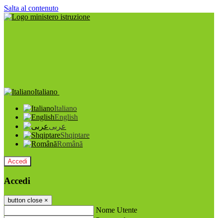
Salta al contenuto
Italiano
Italiano
English
عربى
Shqiptare
Română
Accedi
Accedi
button close
×
Nome Utente