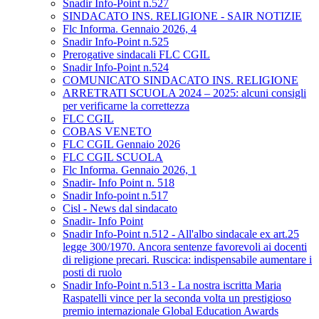
Snadir Info-Point n.527
SINDACATO INS. RELIGIONE - SAIR NOTIZIE
Flc Informa. Gennaio 2026, 4
Snadir Info-Point n.525
Prerogative sindacali FLC CGIL
Snadir Info-Point n.524
COMUNICATO SINDACATO INS. RELIGIONE
ARRETRATI SCUOLA 2024 – 2025: alcuni consigli
per verificarne la correttezza
FLC CGIL
COBAS VENETO
FLC CGIL Gennaio 2026
FLC CGIL SCUOLA
Flc Informa. Gennaio 2026, 1
Snadir- Info Point n. 518
Snadir Info-point n.517
Cisl - News dal sindacato
Snadir- Info Point
Snadir Info-Point n.512 - All'albo sindacale ex art.25
legge 300/1970. Ancora sentenze favorevoli ai docenti
di religione precari. Ruscica: indispensabile aumentare i
posti di ruolo
Snadir Info-Point n.513 - La nostra iscritta Maria
Raspatelli vince per la seconda volta un prestigioso
premio internazionale Global Education Awards