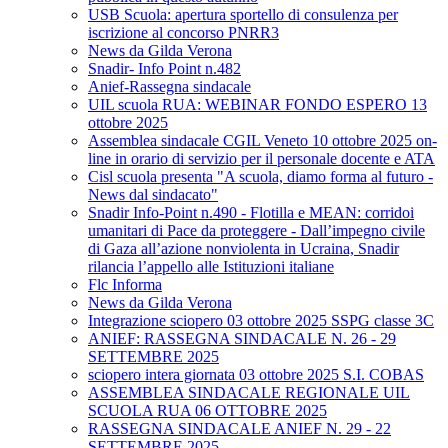
USB Scuola: apertura sportello di consulenza per
iscrizione al concorso PNRR3
News da Gilda Verona
Snadir- Info Point n.482
Anief-Rassegna sindacale
UIL scuola RUA: WEBINAR FONDO ESPERO 13
ottobre 2025
Assemblea sindacale CGIL Veneto 10 ottobre 2025 on-
line in orario di servizio per il personale docente e ATA
Cisl scuola presenta "A scuola, diamo forma al futuro -
News dal sindacato"
Snadir Info-Point n.490 - Flotilla e MEAN: corridoi
umanitari di Pace da proteggere - Dall’impegno civile
di Gaza all’azione nonviolenta in Ucraina, Snadir
rilancia l’appello alle Istituzioni italiane
Flc Informa
News da Gilda Verona
Integrazione sciopero 03 ottobre 2025 SSPG classe 3C
ANIEF: RASSEGNA SINDACALE N. 26 - 29
SETTEMBRE 2025
sciopero intera giornata 03 ottobre 2025 S.I. COBAS
ASSEMBLEA SINDACALE REGIONALE UIL
SCUOLA RUA 06 OTTOBRE 2025
RASSEGNA SINDACALE ANIEF N. 29 - 22
SETTEMBRE 2025