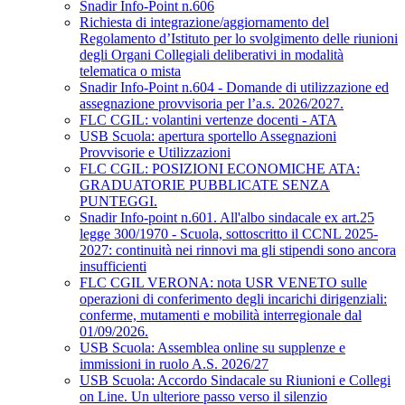
Snadir Info-Point n.606
Richiesta di integrazione/aggiornamento del
Regolamento d’Istituto per lo svolgimento delle riunioni
degli Organi Collegiali deliberativi in modalità
telematica o mista
Snadir Info-Point n.604 - Domande di utilizzazione ed
assegnazione provvisoria per l’a.s. 2026/2027.
FLC CGIL: volantini vertenze docenti - ATA
USB Scuola: apertura sportello Assegnazioni
Provvisorie e Utilizzazioni
FLC CGIL: POSIZIONI ECONOMICHE ATA:
GRADUATORIE PUBBLICATE SENZA
PUNTEGGI.
Snadir Info-point n.601. All'albo sindacale ex art.25
legge 300/1970 - Scuola, sottoscritto il CCNL 2025-
2027: continuità nei rinnovi ma gli stipendi sono ancora
insufficienti
FLC CGIL VERONA: nota USR VENETO sulle
operazioni di conferimento degli incarichi dirigenziali:
conferme, mutamenti e mobilità interregionale dal
01/09/2026.
USB Scuola: Assemblea online su supplenze e
immissioni in ruolo A.S. 2026/27
USB Scuola: Accordo Sindacale su Riunioni e Collegi
on Line. Un ulteriore passo verso il silenzio