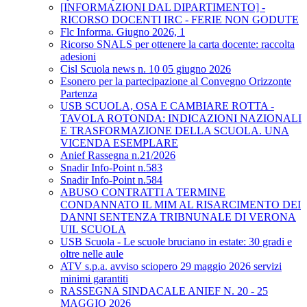
[INFORMAZIONI DAL DIPARTIMENTO] -
RICORSO DOCENTI IRC - FERIE NON GODUTE
Flc Informa. Giugno 2026, 1
Ricorso SNALS per ottenere la carta docente: raccolta
adesioni
Cisl Scuola news n. 10 05 giugno 2026
Esonero per la partecipazione al Convegno Orizzonte
Partenza
USB SCUOLA, OSA E CAMBIARE ROTTA -
TAVOLA ROTONDA: INDICAZIONI NAZIONALI
E TRASFORMAZIONE DELLA SCUOLA. UNA
VICENDA ESEMPLARE
Anief Rassegna n.21/2026
Snadir Info-Point n.583
Snadir Info-Point n.584
ABUSO CONTRATTI A TERMINE
CONDANNATO IL MIM AL RISARCIMENTO DEI
DANNI SENTENZA TRIBNUNALE DI VERONA
UIL SCUOLA
USB Scuola - Le scuole bruciano in estate: 30 gradi e
oltre nelle aule
ATV s.p.a. avviso sciopero 29 maggio 2026 servizi
minimi garantiti
RASSEGNA SINDACALE ANIEF N. 20 - 25
MAGGIO 2026