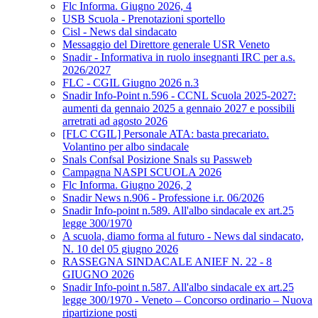
Flc Informa. Giugno 2026, 4
USB Scuola - Prenotazioni sportello
Cisl - News dal sindacato
Messaggio del Direttore generale USR Veneto
Snadir - Informativa in ruolo insegnanti IRC per a.s.
2026/2027
FLC - CGIL Giugno 2026 n.3
Snadir Info-Point n.596 - CCNL Scuola 2025-2027:
aumenti da gennaio 2025 a gennaio 2027 e possibili
arretrati ad agosto 2026
[FLC CGIL] Personale ATA: basta precariato.
Volantino per albo sindacale
Snals Confsal Posizione Snals su Passweb
Campagna NASPI SCUOLA 2026
Flc Informa. Giugno 2026, 2
Snadir News n.906 - Professione i.r. 06/2026
Snadir Info-point n.589. All'albo sindacale ex art.25
legge 300/1970
A scuola, diamo forma al futuro - News dal sindacato,
N. 10 del 05 giugno 2026
RASSEGNA SINDACALE ANIEF N. 22 - 8
GIUGNO 2026
Snadir Info-point n.587. All'albo sindacale ex art.25
legge 300/1970 - Veneto – Concorso ordinario – Nuova
ripartizione posti