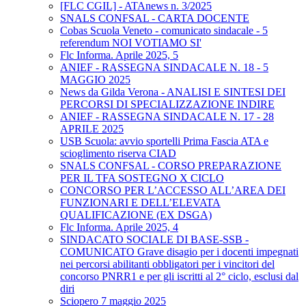
[FLC CGIL] - ATAnews n. 3/2025
SNALS CONFSAL - CARTA DOCENTE
Cobas Scuola Veneto - comunicato sindacale - 5
referendum NOI VOTIAMO SI'
Flc Informa. Aprile 2025, 5
ANIEF - RASSEGNA SINDACALE N. 18 - 5
MAGGIO 2025
News da Gilda Verona - ANALISI E SINTESI DEI
PERCORSI DI SPECIALIZZAZIONE INDIRE
ANIEF - RASSEGNA SINDACALE N. 17 - 28
APRILE 2025
USB Scuola: avvio sportelli Prima Fascia ATA e
scioglimento riserva CIAD
SNALS CONFSAL - CORSO PREPARAZIONE
PER IL TFA SOSTEGNO X CICLO
CONCORSO PER L’ACCESSO ALL’AREA DEI
FUNZIONARI E DELL’ELEVATA
QUALIFICAZIONE (EX DSGA)
Flc Informa. Aprile 2025, 4
SINDACATO SOCIALE DI BASE-SSB -
COMUNICATO Grave disagio per i docenti impegnati
nei percorsi abilitanti obbligatori per i vincitori del
concorso PNRR1 e per gli iscritti al 2° ciclo, esclusi dal
diri
Sciopero 7 maggio 2025