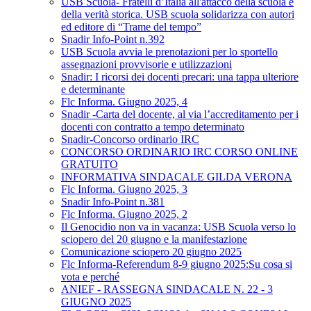
USB Scuola- Fratelli d’Italia all'attacco della scuola e
della verità storica. USB scuola solidarizza con autori
ed editore di “Trame del tempo”
Snadir Info-Point n.392
USB Scuola avvia le prenotazioni per lo sportello
assegnazioni provvisorie e utilizzazioni
Snadir: I ricorsi dei docenti precari: una tappa ulteriore
e determinante
Flc Informa. Giugno 2025, 4
Snadir -Carta del docente, al via l’accreditamento per i
docenti con contratto a tempo determinato
Snadir-Concorso ordinario IRC
CONCORSO ORDINARIO IRC CORSO ONLINE
GRATUITO
INFORMATIVA SINDACALE GILDA VERONA
Flc Informa. Giugno 2025, 3
Snadir Info-Point n.381
Flc Informa. Giugno 2025, 2
Il Genocidio non va in vacanza: USB Scuola verso lo
sciopero del 20 giugno e la manifestazione
Comunicazione sciopero 20 giugno 2025
Flc Informa-Referendum 8-9 giugno 2025:Su cosa si
vota e perché
ANIEF - RASSEGNA SINDACALE N. 22 - 3
GIUGNO 2025