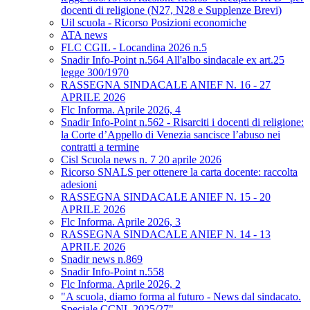
docenti di religione (N27, N28 e Supplenze Brevi)
Uil scuola - Ricorso Posizioni economiche
ATA news
FLC CGIL - Locandina 2026 n.5
Snadir Info-Point n.564 All'albo sindacale ex art.25
legge 300/1970
RASSEGNA SINDACALE ANIEF N. 16 - 27
APRILE 2026
Flc Informa. Aprile 2026, 4
Snadir Info-Point n.562 - Risarciti i docenti di religione:
la Corte d’Appello di Venezia sancisce l’abuso nei
contratti a termine
Cisl Scuola news n. 7 20 aprile 2026
Ricorso SNALS per ottenere la carta docente: raccolta
adesioni
RASSEGNA SINDACALE ANIEF N. 15 - 20
APRILE 2026
Flc Informa. Aprile 2026, 3
RASSEGNA SINDACALE ANIEF N. 14 - 13
APRILE 2026
Snadir news n.869
Snadir Info-Point n.558
Flc Informa. Aprile 2026, 2
"A scuola, diamo forma al futuro - News dal sindacato.
Speciale CCNL 2025/27"