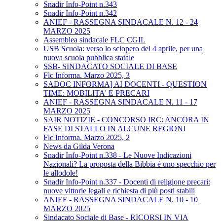
Snadir Info-Point n.343
Snadir Info-Point n.342
ANIEF - RASSEGNA SINDACALE N. 12 - 24
MARZO 2025
Assemblea sindacale FLC CGIL
USB Scuola: verso lo sciopero del 4 aprile, per una
nuova scuola pubblica statale
SSB- SINDACATO SOCIALE DI BASE
Flc Informa. Marzo 2025, 3
SADOC INFORMA] AI DOCENTI - QUESTION
TIME: MOBILITA' E PRECARI
ANIEF - RASSEGNA SINDACALE N. 11 - 17
MARZO 2025
SAIR NOTIZIE - CONCORSO IRC: ANCORA IN
FASE DI STALLO IN ALCUNE REGIONI
Flc Informa. Marzo 2025, 2
News da Gilda Verona
Snadir Info-Point n.338 - Le Nuove Indicazioni
Nazionali? La proposta della Bibbia è uno specchio per
le allodole!
Snadir Info-Point n.337 - Docenti di religione precari:
nuove vittorie legali e richiesta di più posti stabili
ANIEF - RASSEGNA SINDACALE N. 10 - 10
MARZO 2025
Sindacato Sociale di Base - RICORSI IN VIA