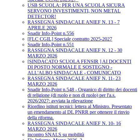
USB SCUOLA: PER UNA SCUOLA SICURA
SERVONO INVESTIMENTI, NON METAL
DETECTOR!
RASSEGNA SINDACALE ANIEF N. 13 - 7
APRILE 2026
Snadir Info-Point n.556
[FLC CGIL] Speciale contratto 2025-2027
Snadir Info-Point n.551
RASSEGNA SINDACALE ANIEF N. 12 - 30
MARZO 2026
[SINDACATO SCUOLA FENSIR ] AI DOCENTI
DI POSTO NORMALE E SOSTEGNO -
ALL'ALBO SINDACALE - COMUNICATO
RASSEGNA SINDACALE ANIEF N. 11- 23
MARZO 2026
Snadir Info-Point n.548 - Organico di diritto dei docenti
di religione (di ruolo e non di ruolo) per l'a.s.
2026/2027: avviata la rilevazione
Riordino istituti tecnici: lettera al Ministro. Presentato
un emendamento al DL PNRR per ottenere il rinvio
della riforma.
RASSEGNA SINDACALE ANIEF N. 10- 16
MARZO 2026
incontro SNALS su mobilità