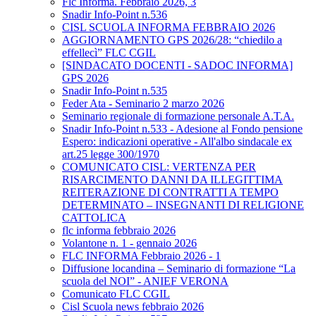
Flc Informa. Febbraio 2026, 3
Snadir Info-Point n.536
CISL SCUOLA INFORMA FEBBRAIO 2026
AGGIORNAMENTO GPS 2026/28: “chiedilo a
effellecì” FLC CGIL
[SINDACATO DOCENTI - SADOC INFORMA]
GPS 2026
Snadir Info-Point n.535
Feder Ata - Seminario 2 marzo 2026
Seminario regionale di formazione personale A.T.A.
Snadir Info-Point n.533 - Adesione al Fondo pensione
Espero: indicazioni operative - All'albo sindacale ex
art.25 legge 300/1970
COMUNICATO CISL: VERTENZA PER
RISARCIMENTO DANNI DA ILLEGITTIMA
REITERAZIONE DI CONTRATTI A TEMPO
DETERMINATO – INSEGNANTI DI RELIGIONE
CATTOLICA
flc informa febbraio 2026
Volantone n. 1 - gennaio 2026
FLC INFORMA Febbraio 2026 - 1
Diffusione locandina – Seminario di formazione “La
scuola del NOI” - ANIEF VERONA
Comunicato FLC CGIL
Cisl Scuola news febbraio 2026