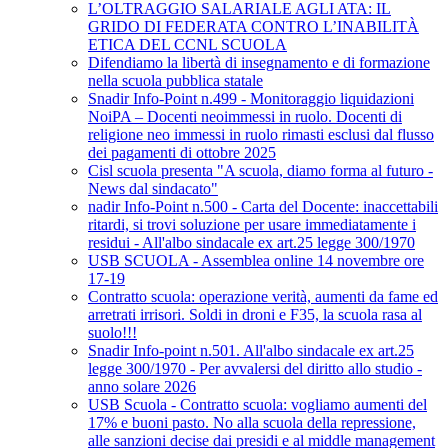
L’OLTRAGGIO SALARIALE AGLI ATA: IL
GRIDO DI FEDERATA CONTRO L’INABILITÀ
ETICA DEL CCNL SCUOLA
Difendiamo la libertà di insegnamento e di formazione
nella scuola pubblica statale
Snadir Info-Point n.499 - Monitoraggio liquidazioni
NoiPA – Docenti neoimmessi in ruolo. Docenti di
religione neo immessi in ruolo rimasti esclusi dal flusso
dei pagamenti di ottobre 2025
Cisl scuola presenta "A scuola, diamo forma al futuro -
News dal sindacato"
nadir Info-Point n.500 - Carta del Docente: inaccettabili
ritardi, si trovi soluzione per usare immediatamente i
residui - All'albo sindacale ex art.25 legge 300/1970
USB SCUOLA - Assemblea online 14 novembre ore
17-19
Contratto scuola: operazione verità, aumenti da fame ed
arretrati irrisori. Soldi in droni e F35, la scuola rasa al
suolo!!!
Snadir Info-point n.501. All'albo sindacale ex art.25
legge 300/1970 - Per avvalersi del diritto allo studio -
anno solare 2026
USB Scuola - Contratto scuola: vogliamo aumenti del
17% e buoni pasto. No alla scuola della repressione,
alle sanzioni decise dai presidi e al middle management