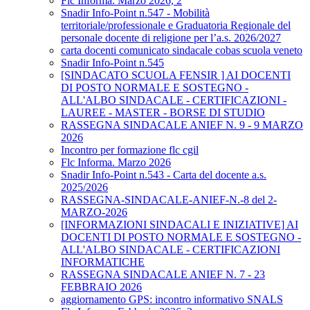
Flc Informa. Marzo 2026, 2
Snadir Info-Point n.547 - Mobilità
territoriale/professionale e Graduatoria Regionale del
personale docente di religione per l’a.s. 2026/2027
carta docenti comunicato sindacale cobas scuola veneto
Snadir Info-Point n.545
[SINDACATO SCUOLA FENSIR ] AI DOCENTI
DI POSTO NORMALE E SOSTEGNO -
ALL'ALBO SINDACALE - CERTIFICAZIONI -
LAUREE - MASTER - BORSE DI STUDIO
RASSEGNA SINDACALE ANIEF N. 9 - 9 MARZO
2026
Incontro per formazione flc cgil
Flc Informa. Marzo 2026
Snadir Info-Point n.543 - Carta del docente a.s.
2025/2026
RASSEGNA-SINDACALE-ANIEF-N.-8 del 2-
MARZO-2026
[INFORMAZIONI SINDACALI E INIZIATIVE] AI
DOCENTI DI POSTO NORMALE E SOSTEGNO -
ALL'ALBO SINDACALE - CERTIFICAZIONI
INFORMATICHE
RASSEGNA SINDACALE ANIEF N. 7 - 23
FEBBRAIO 2026
aggiornamento GPS: incontro informativo SNALS