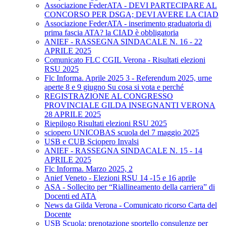
Associazione FederATA - DEVI PARTECIPARE AL
CONCORSO PER DSGA; DEVI AVERE LA CIAD
Associazione FederATA - inserimento graduatoria di
prima fascia ATA? la CIAD è obbligatoria
ANIEF - RASSEGNA SINDACALE N. 16 - 22
APRILE 2025
Comunicato FLC CGIL Verona - Risultati elezioni
RSU 2025
Flc Informa. Aprile 2025 3 - Referendum 2025, urne
aperte 8 e 9 giugno Su cosa si vota e perché
REGISTRAZIONE AL CONGRESSO
PROVINCIALE GILDA INSEGNANTI VERONA
28 APRILE 2025
Riepilogo Risultati elezioni RSU 2025
sciopero UNICOBAS scuola del 7 maggio 2025
USB e CUB Sciopero Invalsi
ANIEF - RASSEGNA SINDACALE N. 15 - 14
APRILE 2025
Flc Informa. Marzo 2025, 2
Anief Veneto - Elezioni RSU 14 -15 e 16 aprile
ASA - Sollecito per “Riallineamento della carriera” di
Docenti ed ATA
News da Gilda Verona - Comunicato ricorso Carta del
Docente
USB Scuola: prenotazione sportello consulenze per