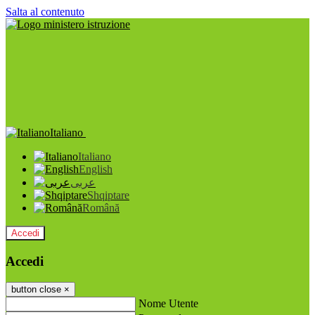
Salta al contenuto
Italiano
Italiano
English
عربى
Shqiptare
Română
Accedi
Accedi
button close
×
Nome Utente