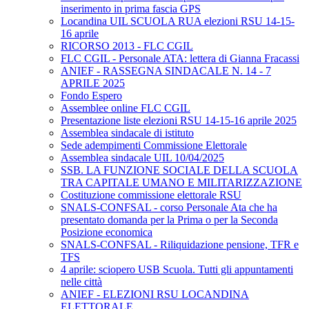
inserimento in prima fascia GPS
Locandina UIL SCUOLA RUA elezioni RSU 14-15-
16 aprile
RICORSO 2013 - FLC CGIL
FLC CGIL - Personale ATA: lettera di Gianna Fracassi
ANIEF - RASSEGNA SINDACALE N. 14 - 7
APRILE 2025
Fondo Espero
Assemblee online FLC CGIL
Presentazione liste elezioni RSU 14-15-16 aprile 2025
Assemblea sindacale di istituto
Sede adempimenti Commissione Elettorale
Assemblea sindacale UIL 10/04/2025
SSB. LA FUNZIONE SOCIALE DELLA SCUOLA
TRA CAPITALE UMANO E MILITARIZZAZIONE
Costituzione commissione elettorale RSU
SNALS-CONFSAL - corso Personale Ata che ha
presentato domanda per la Prima o per la Seconda
Posizione economica
SNALS-CONFSAL - Riliquidazione pensione, TFR e
TFS
4 aprile: sciopero USB Scuola. Tutti gli appuntamenti
nelle città
ANIEF - ELEZIONI RSU LOCANDINA
ELETTORALE