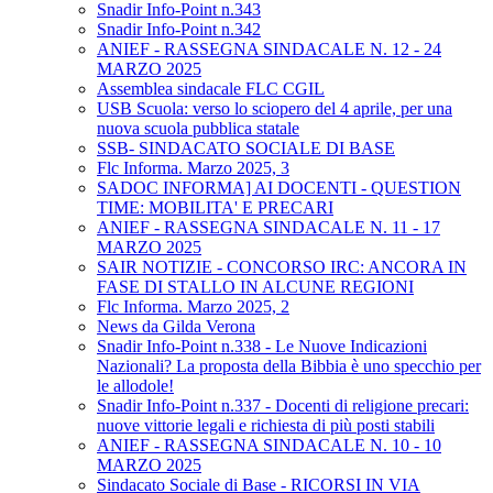
Snadir Info-Point n.343
Snadir Info-Point n.342
ANIEF - RASSEGNA SINDACALE N. 12 - 24
MARZO 2025
Assemblea sindacale FLC CGIL
USB Scuola: verso lo sciopero del 4 aprile, per una
nuova scuola pubblica statale
SSB- SINDACATO SOCIALE DI BASE
Flc Informa. Marzo 2025, 3
SADOC INFORMA] AI DOCENTI - QUESTION
TIME: MOBILITA' E PRECARI
ANIEF - RASSEGNA SINDACALE N. 11 - 17
MARZO 2025
SAIR NOTIZIE - CONCORSO IRC: ANCORA IN
FASE DI STALLO IN ALCUNE REGIONI
Flc Informa. Marzo 2025, 2
News da Gilda Verona
Snadir Info-Point n.338 - Le Nuove Indicazioni
Nazionali? La proposta della Bibbia è uno specchio per
le allodole!
Snadir Info-Point n.337 - Docenti di religione precari:
nuove vittorie legali e richiesta di più posti stabili
ANIEF - RASSEGNA SINDACALE N. 10 - 10
MARZO 2025
Sindacato Sociale di Base - RICORSI IN VIA