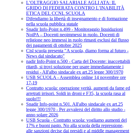
L’OLTRAGGIO SALARIALE AGLI ATA: IL
GRIDO DI FEDERATA CONTRO L’INABILITÀ
ETICA DEL CCNL SCUOLA
Difendiamo la libertà di insegnamento e di formazione
nella scuola pubblica statale
Snadir Info-Point n.499 - Monitoraggio liquidazioni
NoiPA – Docenti neoimmessi in ruolo. Docenti di
religione neo immessi in ruolo rimasti esclusi dal flusso
dei pagamenti di ottobre 2025
Cisl scuola presenta "A scuola, diamo forma al futuro -
News dal sindacato"
nadir Info-Point n.500 - Carta del Docente: inaccettabili
ritardi, si trovi soluzione per usare immediatamente i
residui - All'albo sindacale ex art.25 legge 300/1970
USB SCUOLA - Assemblea online 14 novembre ore
17-19
Contratto scuola: operazione verità, aumenti da fame ed
arretrati irrisori. Soldi in droni e F35, la scuola rasa al
suolo!!!
Snadir Info-point n.501. All'albo sindacale ex art.25
legge 300/1970 - Per avvalersi del diritto allo studio -
anno solare 2026
USB Scuola - Contratto scuola: vogliamo aumenti del
17% e buoni pasto. No alla scuola della repressione,
alle sanzioni decise dai presidi e al middle management