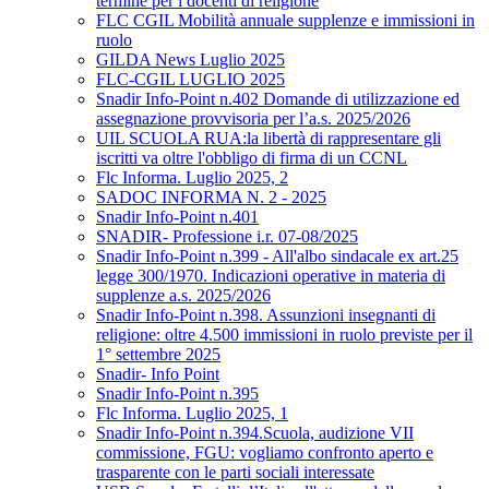
termine per i docenti di religione
FLC CGIL Mobilità annuale supplenze e immissioni in
ruolo
GILDA News Luglio 2025
FLC-CGIL LUGLIO 2025
Snadir Info-Point n.402 Domande di utilizzazione ed
assegnazione provvisoria per l’a.s. 2025/2026
UIL SCUOLA RUA:la libertà di rappresentare gli
iscritti va oltre l'obbligo di firma di un CCNL
Flc Informa. Luglio 2025, 2
SADOC INFORMA N. 2 - 2025
Snadir Info-Point n.401
SNADIR- Professione i.r. 07-08/2025
Snadir Info-Point n.399 - All'albo sindacale ex art.25
legge 300/1970. Indicazioni operative in materia di
supplenze a.s. 2025/2026
Snadir Info-Point n.398. Assunzioni insegnanti di
religione: oltre 4.500 immissioni in ruolo previste per il
1° settembre 2025
Snadir- Info Point
Snadir Info-Point n.395
Flc Informa. Luglio 2025, 1
Snadir Info-Point n.394.Scuola, audizione VII
commissione, FGU: vogliamo confronto aperto e
trasparente con le parti sociali interessate