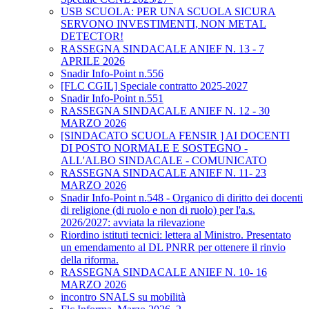
USB SCUOLA: PER UNA SCUOLA SICURA
SERVONO INVESTIMENTI, NON METAL
DETECTOR!
RASSEGNA SINDACALE ANIEF N. 13 - 7
APRILE 2026
Snadir Info-Point n.556
[FLC CGIL] Speciale contratto 2025-2027
Snadir Info-Point n.551
RASSEGNA SINDACALE ANIEF N. 12 - 30
MARZO 2026
[SINDACATO SCUOLA FENSIR ] AI DOCENTI
DI POSTO NORMALE E SOSTEGNO -
ALL'ALBO SINDACALE - COMUNICATO
RASSEGNA SINDACALE ANIEF N. 11- 23
MARZO 2026
Snadir Info-Point n.548 - Organico di diritto dei docenti
di religione (di ruolo e non di ruolo) per l'a.s.
2026/2027: avviata la rilevazione
Riordino istituti tecnici: lettera al Ministro. Presentato
un emendamento al DL PNRR per ottenere il rinvio
della riforma.
RASSEGNA SINDACALE ANIEF N. 10- 16
MARZO 2026
incontro SNALS su mobilità