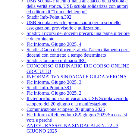
USB Scuola- Fratelli d’Italia all'attacco della scuola e
della verità storica. USB scuola solidarizza con autori
ed editore di “Trame del tempo”
Snadir Info-Point n.392
USB Scuola avvia le prenotazioni per lo sportello
assegnazioni provvisorie e utilizzazioni
Snadir: I ricorsi dei docenti precari: una tappa ulteriore
e determinante
Flc Informa. Giugno 2025, 4
Snadir -Carta del docente, al via l’accreditamento per i
docenti con contratto a tempo determinato
Snadir-Concorso ordinario IRC
CONCORSO ORDINARIO IRC CORSO ONLINE
GRATUITO
INFORMATIVA SINDACALE GILDA VERONA
Flc Informa. Giugno 2025, 3
Snadir Info-Point n.381
Flc Informa. Giugno 2025, 2
Il Genocidio non va in vacanza: USB Scuola verso lo
sciopero del 20 giugno e la manifestazione
Comunicazione sciopero 20 giugno 2025
Flc Informa-Referendum 8-9 giugno 2025:Su cosa si
vota e perché
ANIEF - RASSEGNA SINDACALE N. 22 - 3
GIUGNO 2025