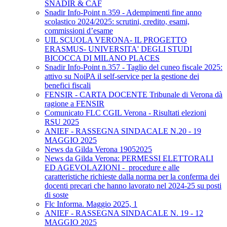
SNADIR & CAF
Snadir Info-Point n.359 - Adempimenti fine anno
scolastico 2024/2025: scrutini, credito, esami,
commissioni d’esame
UIL SCUOLA VERONA- IL PROGETTO
ERASMUS- UNIVERSITA' DEGLI STUDI
BICOCCA DI MILANO PLACES
Snadir Info-Point n.357 - Taglio del cuneo fiscale 2025:
attivo su NoiPA il self-service per la gestione dei
benefici fiscali
FENSIR - CARTA DOCENTE Tribunale di Verona dà
ragione a FENSIR
Comunicato FLC CGIL Verona - Risultati elezioni
RSU 2025
ANIEF - RASSEGNA SINDACALE N.20 - 19
MAGGIO 2025
News da Gilda Verona 19052025
News da Gilda Verona: PERMESSI ELETTORALI
ED AGEVOLAZIONI - procedure e alle
caratteristiche richieste dalla norma per la conferma dei
docenti precari che hanno lavorato nel 2024-25 su posti
di soste
Flc Informa. Maggio 2025, 1
ANIEF - RASSEGNA SINDACALE N. 19 - 12
MAGGIO 2025