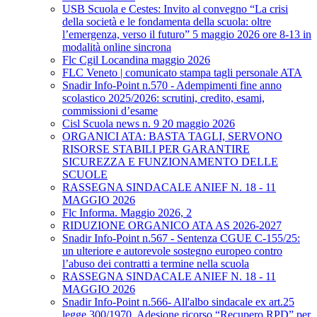
USB Scuola e Cestes: Invito al convegno “La crisi
della società e le fondamenta della scuola: oltre
l’emergenza, verso il futuro” 5 maggio 2026 ore 8-13 in
modalità online sincrona
Flc Cgil Locandina maggio 2026
FLC Veneto | comunicato stampa tagli personale ATA
Snadir Info-Point n.570 - Adempimenti fine anno
scolastico 2025/2026: scrutini, credito, esami,
commissioni d’esame
Cisl Scuola news n. 9 20 maggio 2026
ORGANICI ATA: BASTA TAGLI, SERVONO
RISORSE STABILI PER GARANTIRE
SICUREZZA E FUNZIONAMENTO DELLE
SCUOLE
RASSEGNA SINDACALE ANIEF N. 18 - 11
MAGGIO 2026
Flc Informa. Maggio 2026, 2
RIDUZIONE ORGANICO ATA AS 2026-2027
Snadir Info-Point n.567 - Sentenza CGUE C‑155/25:
un ulteriore e autorevole sostegno europeo contro
l’abuso dei contratti a termine nella scuola
RASSEGNA SINDACALE ANIEF N. 18 - 11
MAGGIO 2026
Snadir Info-Point n.566- All'albo sindacale ex art.25
legge 300/1970. Adesione ricorso “Recupero RPD” per