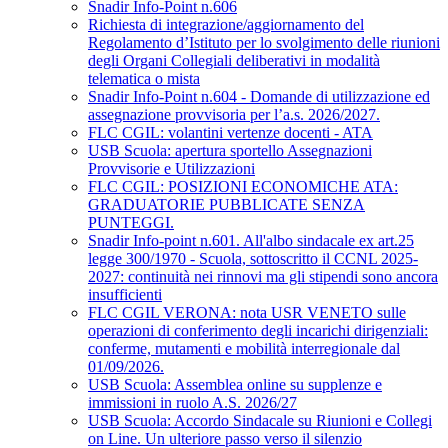
Snadir Info-Point n.606
Richiesta di integrazione/aggiornamento del
Regolamento d’Istituto per lo svolgimento delle riunioni
degli Organi Collegiali deliberativi in modalità
telematica o mista
Snadir Info-Point n.604 - Domande di utilizzazione ed
assegnazione provvisoria per l’a.s. 2026/2027.
FLC CGIL: volantini vertenze docenti - ATA
USB Scuola: apertura sportello Assegnazioni
Provvisorie e Utilizzazioni
FLC CGIL: POSIZIONI ECONOMICHE ATA:
GRADUATORIE PUBBLICATE SENZA
PUNTEGGI.
Snadir Info-point n.601. All'albo sindacale ex art.25
legge 300/1970 - Scuola, sottoscritto il CCNL 2025-
2027: continuità nei rinnovi ma gli stipendi sono ancora
insufficienti
FLC CGIL VERONA: nota USR VENETO sulle
operazioni di conferimento degli incarichi dirigenziali:
conferme, mutamenti e mobilità interregionale dal
01/09/2026.
USB Scuola: Assemblea online su supplenze e
immissioni in ruolo A.S. 2026/27
USB Scuola: Accordo Sindacale su Riunioni e Collegi
on Line. Un ulteriore passo verso il silenzio