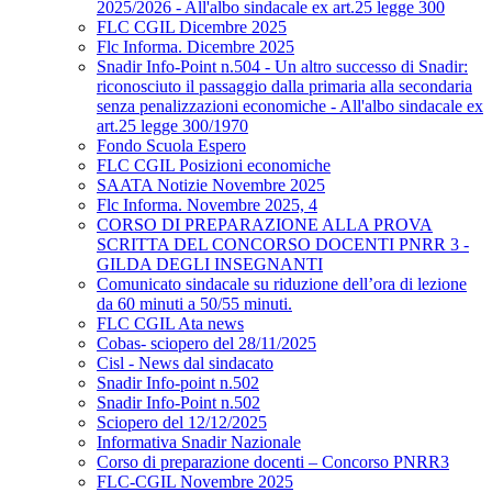
2025/2026 - All'albo sindacale ex art.25 legge 300
FLC CGIL Dicembre 2025
Flc Informa. Dicembre 2025
Snadir Info-Point n.504 - Un altro successo di Snadir:
riconosciuto il passaggio dalla primaria alla secondaria
senza penalizzazioni economiche - All'albo sindacale ex
art.25 legge 300/1970
Fondo Scuola Espero
FLC CGIL Posizioni economiche
SAATA Notizie Novembre 2025
Flc Informa. Novembre 2025, 4
CORSO DI PREPARAZIONE ALLA PROVA
SCRITTA DEL CONCORSO DOCENTI PNRR 3 -
GILDA DEGLI INSEGNANTI
Comunicato sindacale su riduzione dell’ora di lezione
da 60 minuti a 50/55 minuti.
FLC CGIL Ata news
Cobas- sciopero del 28/11/2025
Cisl - News dal sindacato
Snadir Info-point n.502
Snadir Info-Point n.502
Sciopero del 12/12/2025
Informativa Snadir Nazionale
Corso di preparazione docenti – Concorso PNRR3
FLC-CGIL Novembre 2025