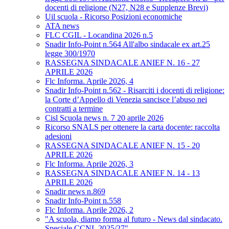
docenti di religione (N27, N28 e Supplenze Brevi)
Uil scuola - Ricorso Posizioni economiche
ATA news
FLC CGIL - Locandina 2026 n.5
Snadir Info-Point n.564 All'albo sindacale ex art.25
legge 300/1970
RASSEGNA SINDACALE ANIEF N. 16 - 27
APRILE 2026
Flc Informa. Aprile 2026, 4
Snadir Info-Point n.562 - Risarciti i docenti di religione:
la Corte d’Appello di Venezia sancisce l’abuso nei
contratti a termine
Cisl Scuola news n. 7 20 aprile 2026
Ricorso SNALS per ottenere la carta docente: raccolta
adesioni
RASSEGNA SINDACALE ANIEF N. 15 - 20
APRILE 2026
Flc Informa. Aprile 2026, 3
RASSEGNA SINDACALE ANIEF N. 14 - 13
APRILE 2026
Snadir news n.869
Snadir Info-Point n.558
Flc Informa. Aprile 2026, 2
"A scuola, diamo forma al futuro - News dal sindacato.
Speciale CCNL 2025/27"