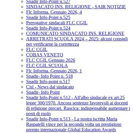
Snadir Info-Point n.527
SINDACATO INS. RELIGIONE - SAIR NOTIZIE
Flc Informa. Gennaio 2026, 4
Snadir Info-Point n.525
Prerogative sindacali FLC CGIL
Snadir Info-Point n.524
COMUNICATO SINDACATO INS. RELIGIONE
ARRETRATI SCUOLA 2024 – 2025: alcuni consigli
per verificarne la correttezza
FLC CGIL
COBAS VENETO
FLC CGIL Gennaio 2026
FLC CGIL SCUOLA
Flc Informa. Gennaio 2026, 1
Snadir- Info Point n. 518
Snadir Info-point n.517
Cisl - News dal sindacato
Snadir- Info Point
Snadir Info-Point n.512 - All'albo sindacale ex art.25
legge 300/1970. Ancora sentenze favorevoli ai docenti
di religione precari. Ruscica: indispensabile aumentare i
posti di ruolo
Snadir Info-Point n.513 - La nostra iscritta Maria
Raspatelli vince per la seconda volta un prestigioso
premio internazionale Global Education Awards