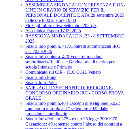
ASSEMBLEA SINDACALE IN PRESENZA E ON-
LINE IN ORARIO DI SERVIZIO PER IL
PERSONALE DOCENTE E ATA 29 settembre 2025
dalle ore 8:00 alle ore 10:00
Flc Cgil Informativa Settembre 2025, 3
Assemblea Espero 17.09.2025
RASSEGNA SINDACALE N. 23 - 8 SETTEMBRE
2025
Snadir Info-point n. 417.Contratti automatizzati IRC
a.s. 2025/2026
Snadir Info-point n. 420 Veneto:Procedura
straordinaria-Rettificate Graduatorie di merito per
scuola Infanzia e Primaria
Comunicato sul CIR - FLC CGIL Veneto
Snadir Info Point
Snadir-Info Point
SAIR -AGLI INSEGNANTI DI RELIGIONE-
CONCORSO ORDINARIO IRC - CORSO PROVA
ORALE
Snadir Info-point n.404-Docenti di Religione: 6.022
immissioni in ruolo al 1° settembre 2025 dalle
procedure straordinarie
Snadir Info-Point n.375 - ex art.25 legge 300/1970.
Cassazione: 49 sentenze contro l’abuso dei contratti a