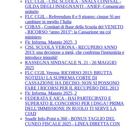
FLC CGIL - CISL SCUOLA - SNALS CONFSAL -
GILDA DEGLI INSEGNANTI - ANIEF: Comunicato
unitario
FLC CGIL - Referendum 8 e 9 giugno: cinque Sì per
cambiare in meglio l’Italia
COBAS - Comitati di Base della Scuola del VENETO
- RICORSO “anno 2013”: la Cassazione sta col
ministero
Flc Informa. Maggio 2025, 3
CISL SCUOLA VERONA - RECUPERO ANNO
2013: una decisione a metà, che conferma l'ingiustizia e
introduce iniquità!
RASSEGNA SINDACALE N. 21 - 26 MAGGIO
2025
FLC CGIL Verona: RICORSO 2013: BRUTTA
NOTIZIA! LA SUPREMA CORTE DI
CASSAZIONE HA DECISO: NON SI POSSONO
FARE I RICORSI PER IL RECUPERO DEL 2013
Flc Informa. Maggio 2025, 2
FEDERATA E AICA - HAI PARTECIPATO E
SUPERATO IL CONCORSO PER I DSGA? PRIMA
DELL’IMMISSIONE IN RUOLO TI SERVE LA
CIAD
Snadir Info-Point n.360 - BONUS TAGLIO DEL
CUNEO FISCALE 2025 - LINEA DIRETTA CON