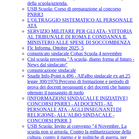
della scuola/azienda.
USB Scuola: Corso di preparazione al concorso
PNRR3
L'OLTRAGGIO SISTEMATICO AL PERSONALE
ATA
SERVIZIO MILITARE PER GLI ATA- VITTORIA
AL TRIBUNALE DI ROMA E CONDANNA IL
MINISTERO ALLE SPESE DI SOCCOMBENZA
Flc Informa. Ottobre 2025, 5
comunicato sindacale Cobas Scuola 4 novembre
Cisl scuola presenta "A scuola, diamo forma al futuro -
News dal sindacato"
comunicazione sindacale
Snadir Info-Point n.496 - All'albo sindacale ex art.25
legge 300/1970.Percorso di formazione e periodo di
prova dei docenti neoassunti e dei docenti che hanno
ottenuto il passaggio di ruolo
[INFORMAZIONI SINDACALI E INIZIATIVE]
CONCORSI PNRR3 - AI DOCENTI - AL
PERSONALE ATA - AGLI INSEGNANTI DI
RELIGIONE- ALL'ALBO SINDACALE -
CONCORSI PNRR 3
USB Scuola: Invito al convegno "4 Novembre. La
scuola non si arruola. Contro la militarizzazione della
cultura, contro il riarmo e le politiche di guerra, per