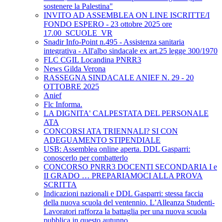
sostenere la Palestina"
INVITO AD ASSEMBLEA ON LINE ISCRITTE/I
FONDO ESPERO - 23 ottobre 2025 ore
17.00_SCUOLE_VR
Snadir Info-Point n.495 - Assistenza sanitaria
integrativa - All'albo sindacale ex art.25 legge 300/1970
FLC CGIL Locandina PNRR3
News Gilda Verona
RASSEGNA SINDACALE ANIEF N. 29 - 20
OTTOBRE 2025
Anief
Flc Informa.
LA DIGNITA' CALPESTATA DEL PERSONALE
ATA
CONCORSI ATA TRIENNALI? SI CON
ADEGUAMENTO STIPENDIALE
USB: Assemblea online aperta. DDL Gasparri:
conoscerlo per combatterlo
CONCORSO PNRR3 DOCENTI SECONDARIA I e
II GRADO … PREPARIAMOCI ALLA PROVA
SCRITTA
Indicazioni nazionali e DDL Gasparri: stessa faccia
della nuova scuola del ventennio. L’Alleanza Studenti-
Lavoratori rafforza la battaglia per una nuova scuola
pubblica in questo autunno