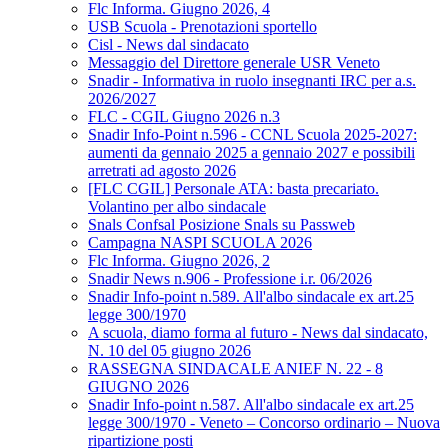
Flc Informa. Giugno 2026, 4
USB Scuola - Prenotazioni sportello
Cisl - News dal sindacato
Messaggio del Direttore generale USR Veneto
Snadir - Informativa in ruolo insegnanti IRC per a.s.
2026/2027
FLC - CGIL Giugno 2026 n.3
Snadir Info-Point n.596 - CCNL Scuola 2025-2027:
aumenti da gennaio 2025 a gennaio 2027 e possibili
arretrati ad agosto 2026
[FLC CGIL] Personale ATA: basta precariato.
Volantino per albo sindacale
Snals Confsal Posizione Snals su Passweb
Campagna NASPI SCUOLA 2026
Flc Informa. Giugno 2026, 2
Snadir News n.906 - Professione i.r. 06/2026
Snadir Info-point n.589. All'albo sindacale ex art.25
legge 300/1970
A scuola, diamo forma al futuro - News dal sindacato,
N. 10 del 05 giugno 2026
RASSEGNA SINDACALE ANIEF N. 22 - 8
GIUGNO 2026
Snadir Info-point n.587. All'albo sindacale ex art.25
legge 300/1970 - Veneto – Concorso ordinario – Nuova
ripartizione posti