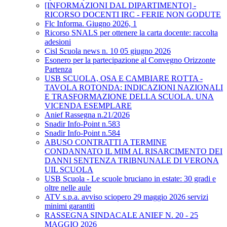
[INFORMAZIONI DAL DIPARTIMENTO] -
RICORSO DOCENTI IRC - FERIE NON GODUTE
Flc Informa. Giugno 2026, 1
Ricorso SNALS per ottenere la carta docente: raccolta
adesioni
Cisl Scuola news n. 10 05 giugno 2026
Esonero per la partecipazione al Convegno Orizzonte
Partenza
USB SCUOLA, OSA E CAMBIARE ROTTA -
TAVOLA ROTONDA: INDICAZIONI NAZIONALI
E TRASFORMAZIONE DELLA SCUOLA. UNA
VICENDA ESEMPLARE
Anief Rassegna n.21/2026
Snadir Info-Point n.583
Snadir Info-Point n.584
ABUSO CONTRATTI A TERMINE
CONDANNATO IL MIM AL RISARCIMENTO DEI
DANNI SENTENZA TRIBNUNALE DI VERONA
UIL SCUOLA
USB Scuola - Le scuole bruciano in estate: 30 gradi e
oltre nelle aule
ATV s.p.a. avviso sciopero 29 maggio 2026 servizi
minimi garantiti
RASSEGNA SINDACALE ANIEF N. 20 - 25
MAGGIO 2026