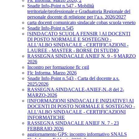
Flc Informa. Marzo 2026, 2
Snadir Info-Point n.547 - Mobilità
territoriale/professionale e Graduatoria Regionale del
personale docente di religione per l’a.s. 2026/2027
carta docenti comunicato sindacale cobas scuola veneto
Snadir Info-Point n.545
[SINDACATO SCUOLA FENSIR ] AI DOCENTI
DI POSTO NORMALE E SOSTEGNO -
ALL'ALBO SINDACALE - CERTIFICAZIONI -
LAUREE - MASTER - BORSE DI STUDIO
RASSEGNA SINDACALE ANIEF N. 9 - 9 MARZO
2026
Incontro per formazione flc cgil
Flc Informa. Marzo 2026
Snadir Info-Point n.543 - Carta del docente a.s.
2025/2026
RASSEGNA-SINDACALE-ANIEF-N.-8 del 2-
MARZO-2026
[INFORMAZIONI SINDACALI E INIZIATIVE] AI
DOCENTI DI POSTO NORMALE E SOSTEGNO -
ALL'ALBO SINDACALE - CERTIFICAZIONI
INFORMATICHE
RASSEGNA SINDACALE ANIEF N. 7 - 23
FEBBRAIO 2026
aggiornamento GPS: incontro informativo SNALS