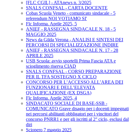
[FLC CGIL] - ATAnews n. 3/2025
SNALS CONFSAL - CARTA DOCENTE
Cobas Scuola Veneto - comunicato sindacale - 5
referendum NOI VOTIAMO SI'
Flc Informa. Aprile 2025, 5
ANIEF - RASSEGNA SINDACALE N. 18 - 5
MAGGIO 2025
News da Gilda Verona - ANALISI E SINTESI DEI
PERCORSI DI SPECIALIZZAZIONE INDIRE
ANIEF - RASSEGNA SINDACALE N. 17 - 28
APRILE 2025
USB Scuola: avvio sportelli Prima Fascia ATA e
scioglimento riserva CIAD
SNALS CONFSAL - CORSO PREPARAZIONE
PER IL TFA SOSTEGNO X CICLO
CONCORSO PER L’ACCESSO ALL’AREA DEI
FUNZIONARI E DELL’ELEVATA
QUALIFICAZIONE (EX DSGA)
Flc Informa. Aprile 2025, 4
SINDACATO SOCIALE DI BASE-SSB -
COMUNICATO Grave disagio per i docenti impegnati
nei percorsi abilitanti obbligatori per i vincitori del
concorso PNRR1 e per gli iscritti al 2° ciclo, esclusi dal
diri
Sciopero 7 maggio 2025