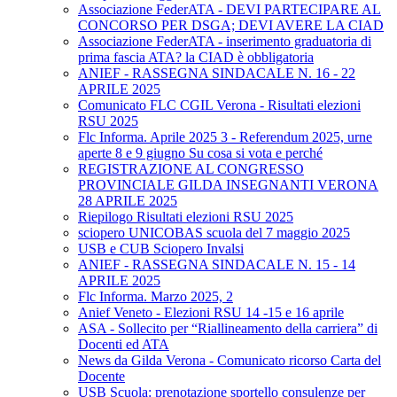
Associazione FederATA - DEVI PARTECIPARE AL
CONCORSO PER DSGA; DEVI AVERE LA CIAD
Associazione FederATA - inserimento graduatoria di
prima fascia ATA? la CIAD è obbligatoria
ANIEF - RASSEGNA SINDACALE N. 16 - 22
APRILE 2025
Comunicato FLC CGIL Verona - Risultati elezioni
RSU 2025
Flc Informa. Aprile 2025 3 - Referendum 2025, urne
aperte 8 e 9 giugno Su cosa si vota e perché
REGISTRAZIONE AL CONGRESSO
PROVINCIALE GILDA INSEGNANTI VERONA
28 APRILE 2025
Riepilogo Risultati elezioni RSU 2025
sciopero UNICOBAS scuola del 7 maggio 2025
USB e CUB Sciopero Invalsi
ANIEF - RASSEGNA SINDACALE N. 15 - 14
APRILE 2025
Flc Informa. Marzo 2025, 2
Anief Veneto - Elezioni RSU 14 -15 e 16 aprile
ASA - Sollecito per “Riallineamento della carriera” di
Docenti ed ATA
News da Gilda Verona - Comunicato ricorso Carta del
Docente
USB Scuola: prenotazione sportello consulenze per