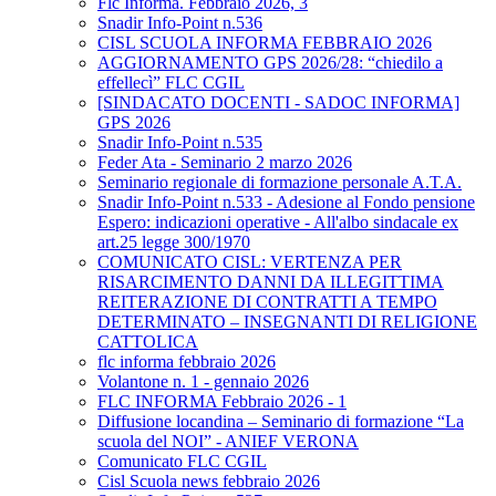
Flc Informa. Febbraio 2026, 3
Snadir Info-Point n.536
CISL SCUOLA INFORMA FEBBRAIO 2026
AGGIORNAMENTO GPS 2026/28: “chiedilo a
effellecì” FLC CGIL
[SINDACATO DOCENTI - SADOC INFORMA]
GPS 2026
Snadir Info-Point n.535
Feder Ata - Seminario 2 marzo 2026
Seminario regionale di formazione personale A.T.A.
Snadir Info-Point n.533 - Adesione al Fondo pensione
Espero: indicazioni operative - All'albo sindacale ex
art.25 legge 300/1970
COMUNICATO CISL: VERTENZA PER
RISARCIMENTO DANNI DA ILLEGITTIMA
REITERAZIONE DI CONTRATTI A TEMPO
DETERMINATO – INSEGNANTI DI RELIGIONE
CATTOLICA
flc informa febbraio 2026
Volantone n. 1 - gennaio 2026
FLC INFORMA Febbraio 2026 - 1
Diffusione locandina – Seminario di formazione “La
scuola del NOI” - ANIEF VERONA
Comunicato FLC CGIL
Cisl Scuola news febbraio 2026