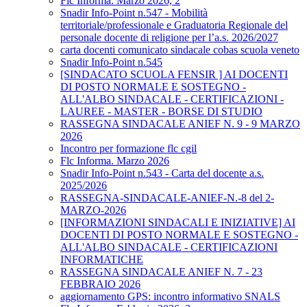
Flc Informa. Marzo 2026, 2
Snadir Info-Point n.547 - Mobilità
territoriale/professionale e Graduatoria Regionale del
personale docente di religione per l’a.s. 2026/2027
carta docenti comunicato sindacale cobas scuola veneto
Snadir Info-Point n.545
[SINDACATO SCUOLA FENSIR ] AI DOCENTI
DI POSTO NORMALE E SOSTEGNO -
ALL'ALBO SINDACALE - CERTIFICAZIONI -
LAUREE - MASTER - BORSE DI STUDIO
RASSEGNA SINDACALE ANIEF N. 9 - 9 MARZO
2026
Incontro per formazione flc cgil
Flc Informa. Marzo 2026
Snadir Info-Point n.543 - Carta del docente a.s.
2025/2026
RASSEGNA-SINDACALE-ANIEF-N.-8 del 2-
MARZO-2026
[INFORMAZIONI SINDACALI E INIZIATIVE] AI
DOCENTI DI POSTO NORMALE E SOSTEGNO -
ALL'ALBO SINDACALE - CERTIFICAZIONI
INFORMATICHE
RASSEGNA SINDACALE ANIEF N. 7 - 23
FEBBRAIO 2026
aggiornamento GPS: incontro informativo SNALS