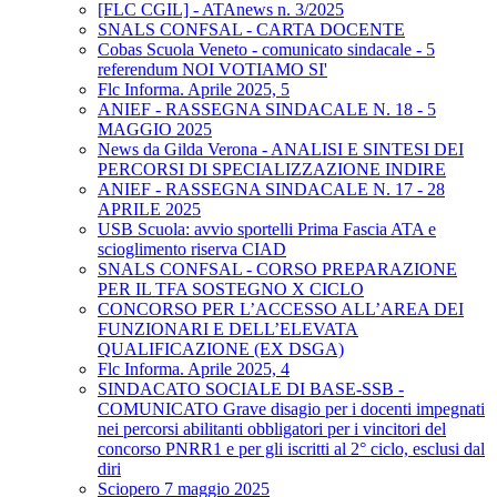
[FLC CGIL] - ATAnews n. 3/2025
SNALS CONFSAL - CARTA DOCENTE
Cobas Scuola Veneto - comunicato sindacale - 5
referendum NOI VOTIAMO SI'
Flc Informa. Aprile 2025, 5
ANIEF - RASSEGNA SINDACALE N. 18 - 5
MAGGIO 2025
News da Gilda Verona - ANALISI E SINTESI DEI
PERCORSI DI SPECIALIZZAZIONE INDIRE
ANIEF - RASSEGNA SINDACALE N. 17 - 28
APRILE 2025
USB Scuola: avvio sportelli Prima Fascia ATA e
scioglimento riserva CIAD
SNALS CONFSAL - CORSO PREPARAZIONE
PER IL TFA SOSTEGNO X CICLO
CONCORSO PER L’ACCESSO ALL’AREA DEI
FUNZIONARI E DELL’ELEVATA
QUALIFICAZIONE (EX DSGA)
Flc Informa. Aprile 2025, 4
SINDACATO SOCIALE DI BASE-SSB -
COMUNICATO Grave disagio per i docenti impegnati
nei percorsi abilitanti obbligatori per i vincitori del
concorso PNRR1 e per gli iscritti al 2° ciclo, esclusi dal
diri
Sciopero 7 maggio 2025