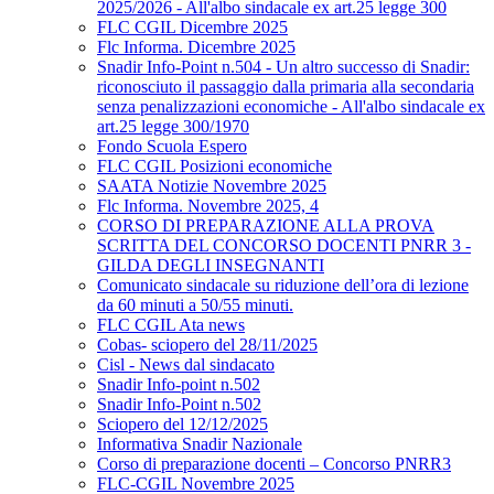
2025/2026 - All'albo sindacale ex art.25 legge 300
FLC CGIL Dicembre 2025
Flc Informa. Dicembre 2025
Snadir Info-Point n.504 - Un altro successo di Snadir:
riconosciuto il passaggio dalla primaria alla secondaria
senza penalizzazioni economiche - All'albo sindacale ex
art.25 legge 300/1970
Fondo Scuola Espero
FLC CGIL Posizioni economiche
SAATA Notizie Novembre 2025
Flc Informa. Novembre 2025, 4
CORSO DI PREPARAZIONE ALLA PROVA
SCRITTA DEL CONCORSO DOCENTI PNRR 3 -
GILDA DEGLI INSEGNANTI
Comunicato sindacale su riduzione dell’ora di lezione
da 60 minuti a 50/55 minuti.
FLC CGIL Ata news
Cobas- sciopero del 28/11/2025
Cisl - News dal sindacato
Snadir Info-point n.502
Snadir Info-Point n.502
Sciopero del 12/12/2025
Informativa Snadir Nazionale
Corso di preparazione docenti – Concorso PNRR3
FLC-CGIL Novembre 2025