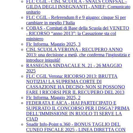
FLC CGIL - CISL SCUOLA - SNALS CONFSAL -
GILDA DEGLI INSEGNANTI - ANIEF: Comunicato
unitario
FLC CGIL - Referendum 8 e 9 giugno: cinque Sì per
cambiare in meglio l’Italia
COBAS - Comitati di Base della Scuola del VENETO
- RICORSO “anno 2013”: la Cassazione sta col
ministero
Flc Informa. Maggio 2025, 3
CISL SCUOLA VERONA - RECUPERO ANNO
2013: una decisione a metà, che conferma l'ingiustizia e
introduce iniquità!
RASSEGNA SINDACALE N. 21 - 26 MAGGIO
2025
FLC CGIL Verona: RICORSO 2013: BRUTTA
NOTIZIA! LA SUPREMA CORTE DI
CASSAZIONE HA DECISO: NON SI POSSONO
FARE I RICORSI PER IL RECUPERO DEL 2013
Flc Informa. Maggio 2025, 2
FEDERATA E AICA - HAI PARTECIPATO E
SUPERATO IL CONCORSO PER I DSGA? PRIMA
DELL’IMMISSIONE IN RUOLO TI SERVE LA
CIAD
Snadir Info-Point n.360 - BONUS TAGLIO DEL
CUNEO FISCALE 2025 - LINEA DIRETTA CON