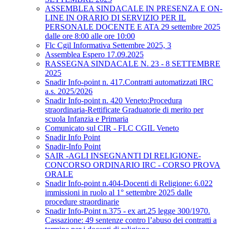
ASSEMBLEA SINDACALE IN PRESENZA E ON-
LINE IN ORARIO DI SERVIZIO PER IL
PERSONALE DOCENTE E ATA 29 settembre 2025
dalle ore 8:00 alle ore 10:00
Flc Cgil Informativa Settembre 2025, 3
Assemblea Espero 17.09.2025
RASSEGNA SINDACALE N. 23 - 8 SETTEMBRE
2025
Snadir Info-point n. 417.Contratti automatizzati IRC
a.s. 2025/2026
Snadir Info-point n. 420 Veneto:Procedura
straordinaria-Rettificate Graduatorie di merito per
scuola Infanzia e Primaria
Comunicato sul CIR - FLC CGIL Veneto
Snadir Info Point
Snadir-Info Point
SAIR -AGLI INSEGNANTI DI RELIGIONE-
CONCORSO ORDINARIO IRC - CORSO PROVA
ORALE
Snadir Info-point n.404-Docenti di Religione: 6.022
immissioni in ruolo al 1° settembre 2025 dalle
procedure straordinarie
Snadir Info-Point n.375 - ex art.25 legge 300/1970.
Cassazione: 49 sentenze contro l’abuso dei contratti a