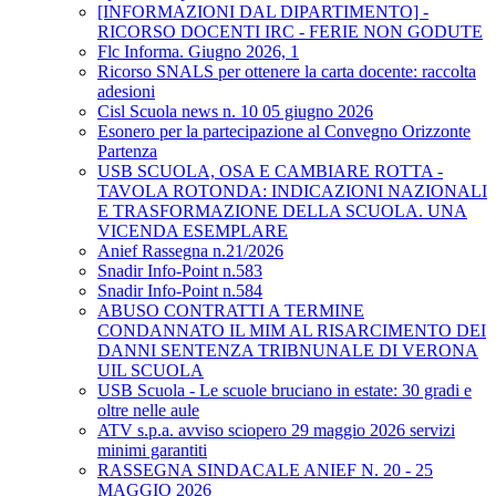
[INFORMAZIONI DAL DIPARTIMENTO] -
RICORSO DOCENTI IRC - FERIE NON GODUTE
Flc Informa. Giugno 2026, 1
Ricorso SNALS per ottenere la carta docente: raccolta
adesioni
Cisl Scuola news n. 10 05 giugno 2026
Esonero per la partecipazione al Convegno Orizzonte
Partenza
USB SCUOLA, OSA E CAMBIARE ROTTA -
TAVOLA ROTONDA: INDICAZIONI NAZIONALI
E TRASFORMAZIONE DELLA SCUOLA. UNA
VICENDA ESEMPLARE
Anief Rassegna n.21/2026
Snadir Info-Point n.583
Snadir Info-Point n.584
ABUSO CONTRATTI A TERMINE
CONDANNATO IL MIM AL RISARCIMENTO DEI
DANNI SENTENZA TRIBNUNALE DI VERONA
UIL SCUOLA
USB Scuola - Le scuole bruciano in estate: 30 gradi e
oltre nelle aule
ATV s.p.a. avviso sciopero 29 maggio 2026 servizi
minimi garantiti
RASSEGNA SINDACALE ANIEF N. 20 - 25
MAGGIO 2026