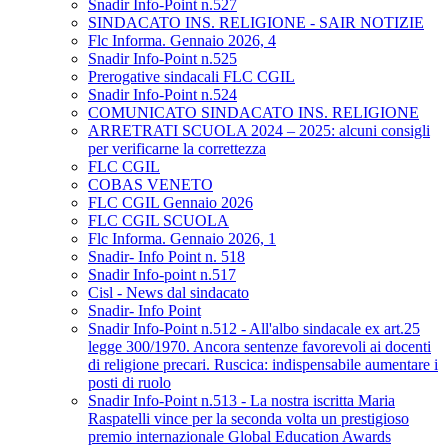
Snadir Info-Point n.527
SINDACATO INS. RELIGIONE - SAIR NOTIZIE
Flc Informa. Gennaio 2026, 4
Snadir Info-Point n.525
Prerogative sindacali FLC CGIL
Snadir Info-Point n.524
COMUNICATO SINDACATO INS. RELIGIONE
ARRETRATI SCUOLA 2024 – 2025: alcuni consigli
per verificarne la correttezza
FLC CGIL
COBAS VENETO
FLC CGIL Gennaio 2026
FLC CGIL SCUOLA
Flc Informa. Gennaio 2026, 1
Snadir- Info Point n. 518
Snadir Info-point n.517
Cisl - News dal sindacato
Snadir- Info Point
Snadir Info-Point n.512 - All'albo sindacale ex art.25
legge 300/1970. Ancora sentenze favorevoli ai docenti
di religione precari. Ruscica: indispensabile aumentare i
posti di ruolo
Snadir Info-Point n.513 - La nostra iscritta Maria
Raspatelli vince per la seconda volta un prestigioso
premio internazionale Global Education Awards