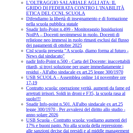
L’OLTRAGGIO SALARIALE AGLI ATA: IL
GRIDO DI FEDERATA CONTRO L’INABILITÀ
ETICA DEL CCNL SCUOLA
Difendiamo la libertà di insegnamento e di formazione
nella scuola pubblica statale
Snadir Info-Point n.499 - Monitoraggio liquidazioni
NoiPA – Docenti neoimmessi in ruolo. Docenti di
religione neo immessi in ruolo rimasti esclusi dal flusso
dei pagamenti di ottobre 2025
Cisl scuola presenta "A scuola, diamo forma al futuro -
News dal sindacato"
nadir Info-Point n.500 - Carta del Docente: inaccettabili
ritardi, si trovi soluzione per usare immediatamente i
residui - All'albo sindacale ex art.25 legge 300/1970
USB SCUOLA - Assemblea online 14 novembre ore
17-19
Contratto scuola: operazione verità, aumenti da fame ed
arretrati irrisori. Soldi in droni e F35, la scuola rasa al
suolo!!!
Snadir Info-point n.501. All'albo sindacale ex art.25
legge 300/1970 - Per avvalersi del diritto allo studio -
anno solare 2026
USB Scuola - Contratto scuola: vogliamo aumenti del
17% e buoni pasto. No alla scuola della repressione,
alle sanzioni decise dai presidi e al middle management