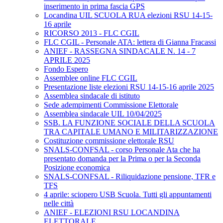
inserimento in prima fascia GPS
Locandina UIL SCUOLA RUA elezioni RSU 14-15-
16 aprile
RICORSO 2013 - FLC CGIL
FLC CGIL - Personale ATA: lettera di Gianna Fracassi
ANIEF - RASSEGNA SINDACALE N. 14 - 7
APRILE 2025
Fondo Espero
Assemblee online FLC CGIL
Presentazione liste elezioni RSU 14-15-16 aprile 2025
Assemblea sindacale di istituto
Sede adempimenti Commissione Elettorale
Assemblea sindacale UIL 10/04/2025
SSB. LA FUNZIONE SOCIALE DELLA SCUOLA
TRA CAPITALE UMANO E MILITARIZZAZIONE
Costituzione commissione elettorale RSU
SNALS-CONFSAL - corso Personale Ata che ha
presentato domanda per la Prima o per la Seconda
Posizione economica
SNALS-CONFSAL - Riliquidazione pensione, TFR e
TFS
4 aprile: sciopero USB Scuola. Tutti gli appuntamenti
nelle città
ANIEF - ELEZIONI RSU LOCANDINA
ELETTORALE