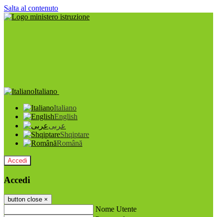
Salta al contenuto
Italiano
Italiano
English
عربى
Shqiptare
Română
Accedi
Accedi
button close
×
Nome Utente