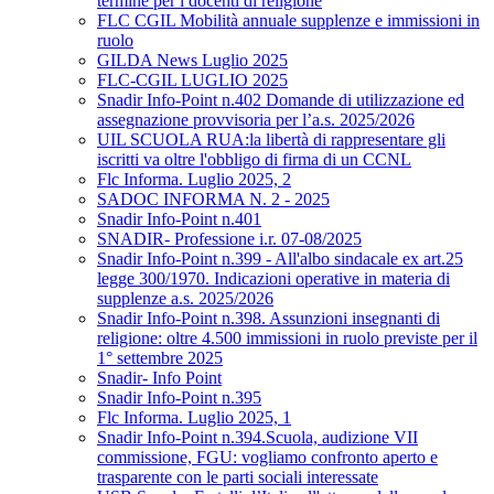
termine per i docenti di religione
FLC CGIL Mobilità annuale supplenze e immissioni in
ruolo
GILDA News Luglio 2025
FLC-CGIL LUGLIO 2025
Snadir Info-Point n.402 Domande di utilizzazione ed
assegnazione provvisoria per l’a.s. 2025/2026
UIL SCUOLA RUA:la libertà di rappresentare gli
iscritti va oltre l'obbligo di firma di un CCNL
Flc Informa. Luglio 2025, 2
SADOC INFORMA N. 2 - 2025
Snadir Info-Point n.401
SNADIR- Professione i.r. 07-08/2025
Snadir Info-Point n.399 - All'albo sindacale ex art.25
legge 300/1970. Indicazioni operative in materia di
supplenze a.s. 2025/2026
Snadir Info-Point n.398. Assunzioni insegnanti di
religione: oltre 4.500 immissioni in ruolo previste per il
1° settembre 2025
Snadir- Info Point
Snadir Info-Point n.395
Flc Informa. Luglio 2025, 1
Snadir Info-Point n.394.Scuola, audizione VII
commissione, FGU: vogliamo confronto aperto e
trasparente con le parti sociali interessate