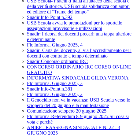
USB Scuola- Fratelli d’Italia all'attacco della scuola e
della verità storica. USB scuola solidarizza con autori
ed editore di “Trame del tempo”
Snadir Info-Point n.392
USB Scuola avvia le prenotazioni per lo sportello
assegnazioni provvisorie e utilizzazioni
Snadir: I ricorsi dei docenti precari: una tappa ulteriore
e determinante
Flc Informa. Giugno 2025, 4
Snadir -Carta del docente, al via l’accreditamento per i
docenti con contratto a tempo determinato
Snadir-Concorso ordinario IRC
CONCORSO ORDINARIO IRC CORSO ONLINE
GRATUITO
INFORMATIVA SINDACALE GILDA VERONA
Flc Informa. Giugno 2025, 3
Snadir Info-Point n.381
Flc Informa. Giugno 2025, 2
Il Genocidio non va in vacanza: USB Scuola verso lo
sciopero del 20 giugno e la manifestazione
Comunicazione sciopero 20 giugno 2025
Flc Informa-Referendum 8-9 giugno 2025:Su cosa si
vota e perché
ANIEF - RASSEGNA SINDACALE N. 22 - 3
GIUGNO 2025