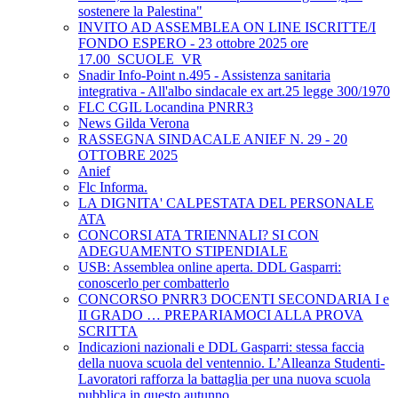
sostenere la Palestina"
INVITO AD ASSEMBLEA ON LINE ISCRITTE/I
FONDO ESPERO - 23 ottobre 2025 ore
17.00_SCUOLE_VR
Snadir Info-Point n.495 - Assistenza sanitaria
integrativa - All'albo sindacale ex art.25 legge 300/1970
FLC CGIL Locandina PNRR3
News Gilda Verona
RASSEGNA SINDACALE ANIEF N. 29 - 20
OTTOBRE 2025
Anief
Flc Informa.
LA DIGNITA' CALPESTATA DEL PERSONALE
ATA
CONCORSI ATA TRIENNALI? SI CON
ADEGUAMENTO STIPENDIALE
USB: Assemblea online aperta. DDL Gasparri:
conoscerlo per combatterlo
CONCORSO PNRR3 DOCENTI SECONDARIA I e
II GRADO … PREPARIAMOCI ALLA PROVA
SCRITTA
Indicazioni nazionali e DDL Gasparri: stessa faccia
della nuova scuola del ventennio. L’Alleanza Studenti-
Lavoratori rafforza la battaglia per una nuova scuola
pubblica in questo autunno