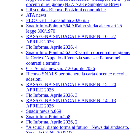
docenti di religione (N27, N28 e Supplenze Brevi)
Uil scuola - Ricorso Posizioni economiche
ATA news
FLC CGIL - Locandina 2026 n.5
Snadir Info-Point n.564 All'albo sindacale ex art.25
legge 300/1970
RASSEGNA SINDACALE ANIEF N. 16 - 27
APRILE 2026
Flc Informa. Aprile 2026, 4
Snadir Info-Point n.562 - Risarciti i docenti di religione:
la Corte d’Appello di Venezia sancisce l’abuso nei
contratti a termine
Cisl Scuola news n. 7 20 aprile 2026
Ricorso SNALS per ottenere la carta docente: raccolta
adesioni
RASSEGNA SINDACALE ANIEF N. 15 - 20
APRILE 2026
Flc Informa. Aprile 2026, 3
RASSEGNA SINDACALE ANIEF N. 14 - 13
APRILE 2026
Snadir news n.869
Snadir Info-Point n.558
Flc Informa. Aprile 2026, 2
"A scuola, diamo forma al futuro - News dal sindacato.
Speciale CCNL 2025/27"