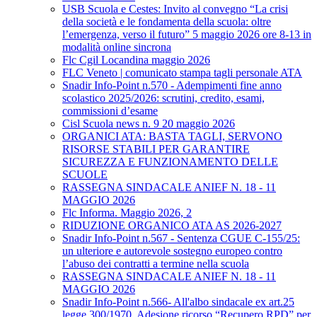
USB Scuola e Cestes: Invito al convegno “La crisi
della società e le fondamenta della scuola: oltre
l’emergenza, verso il futuro” 5 maggio 2026 ore 8-13 in
modalità online sincrona
Flc Cgil Locandina maggio 2026
FLC Veneto | comunicato stampa tagli personale ATA
Snadir Info-Point n.570 - Adempimenti fine anno
scolastico 2025/2026: scrutini, credito, esami,
commissioni d’esame
Cisl Scuola news n. 9 20 maggio 2026
ORGANICI ATA: BASTA TAGLI, SERVONO
RISORSE STABILI PER GARANTIRE
SICUREZZA E FUNZIONAMENTO DELLE
SCUOLE
RASSEGNA SINDACALE ANIEF N. 18 - 11
MAGGIO 2026
Flc Informa. Maggio 2026, 2
RIDUZIONE ORGANICO ATA AS 2026-2027
Snadir Info-Point n.567 - Sentenza CGUE C‑155/25:
un ulteriore e autorevole sostegno europeo contro
l’abuso dei contratti a termine nella scuola
RASSEGNA SINDACALE ANIEF N. 18 - 11
MAGGIO 2026
Snadir Info-Point n.566- All'albo sindacale ex art.25
legge 300/1970. Adesione ricorso “Recupero RPD” per