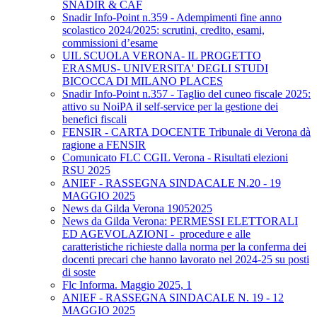
SNADIR & CAF
Snadir Info-Point n.359 - Adempimenti fine anno
scolastico 2024/2025: scrutini, credito, esami,
commissioni d’esame
UIL SCUOLA VERONA- IL PROGETTO
ERASMUS- UNIVERSITA' DEGLI STUDI
BICOCCA DI MILANO PLACES
Snadir Info-Point n.357 - Taglio del cuneo fiscale 2025:
attivo su NoiPA il self-service per la gestione dei
benefici fiscali
FENSIR - CARTA DOCENTE Tribunale di Verona dà
ragione a FENSIR
Comunicato FLC CGIL Verona - Risultati elezioni
RSU 2025
ANIEF - RASSEGNA SINDACALE N.20 - 19
MAGGIO 2025
News da Gilda Verona 19052025
News da Gilda Verona: PERMESSI ELETTORALI
ED AGEVOLAZIONI - procedure e alle
caratteristiche richieste dalla norma per la conferma dei
docenti precari che hanno lavorato nel 2024-25 su posti
di soste
Flc Informa. Maggio 2025, 1
ANIEF - RASSEGNA SINDACALE N. 19 - 12
MAGGIO 2025