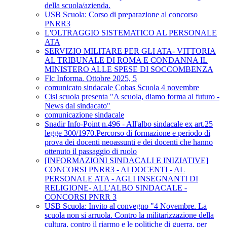
della scuola/azienda.
USB Scuola: Corso di preparazione al concorso
PNRR3
L'OLTRAGGIO SISTEMATICO AL PERSONALE
ATA
SERVIZIO MILITARE PER GLI ATA- VITTORIA
AL TRIBUNALE DI ROMA E CONDANNA IL
MINISTERO ALLE SPESE DI SOCCOMBENZA
Flc Informa. Ottobre 2025, 5
comunicato sindacale Cobas Scuola 4 novembre
Cisl scuola presenta "A scuola, diamo forma al futuro -
News dal sindacato"
comunicazione sindacale
Snadir Info-Point n.496 - All'albo sindacale ex art.25
legge 300/1970.Percorso di formazione e periodo di
prova dei docenti neoassunti e dei docenti che hanno
ottenuto il passaggio di ruolo
[INFORMAZIONI SINDACALI E INIZIATIVE]
CONCORSI PNRR3 - AI DOCENTI - AL
PERSONALE ATA - AGLI INSEGNANTI DI
RELIGIONE- ALL'ALBO SINDACALE -
CONCORSI PNRR 3
USB Scuola: Invito al convegno "4 Novembre. La
scuola non si arruola. Contro la militarizzazione della
cultura, contro il riarmo e le politiche di guerra, per