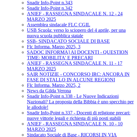
Snadir Info-Point n.343
Snadir Info-Point n.342
ANIEF - RASSEGNA SINDACALE N. 12 - 24
MARZO 2025
Assemblea sindacale FLC CGIL
USB Scuola: verso lo sciopero del 4 aprile, per una
nuova scuola pubblica statale
SSB- SINDACATO SOCIALE DI BASE
Flc Informa. Marzo 2025, 3
SADOC INFORMA] AI DOCENTI - QUESTION
TIME: MOBILITA' E PRECARI
ANIEF - RASSEGNA SINDACALE N. 11 - 17
MARZO 2025
SAIR NOTIZIE - CONCORSO IRC: ANCORA IN
FASE DI STALLO IN ALCUNE REGIONI
Flc Informa. Marzo 2025, 2
News da Gilda Verona
Snadir Info-Point n.338 - Le Nuove Indicazioni
Nazionali? La proposta della Bibbia è uno specchio per
le allodole!
Snadir Info-Point n.337 - Docenti di religione precari:
nuove vittorie legali e richiesta di più posti stabili
ANIEF - RASSEGNA SINDACALE N. 10 - 10
MARZO 2025
Sindacato Sociale di Base - RICORSI IN VIA