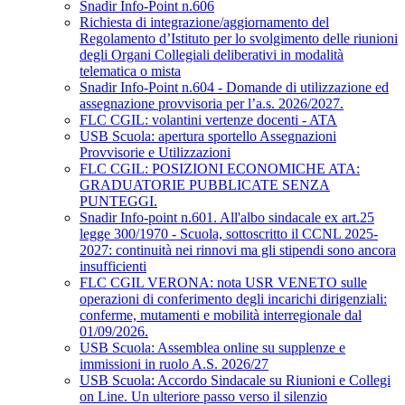
Snadir Info-Point n.606
Richiesta di integrazione/aggiornamento del
Regolamento d’Istituto per lo svolgimento delle riunioni
degli Organi Collegiali deliberativi in modalità
telematica o mista
Snadir Info-Point n.604 - Domande di utilizzazione ed
assegnazione provvisoria per l’a.s. 2026/2027.
FLC CGIL: volantini vertenze docenti - ATA
USB Scuola: apertura sportello Assegnazioni
Provvisorie e Utilizzazioni
FLC CGIL: POSIZIONI ECONOMICHE ATA:
GRADUATORIE PUBBLICATE SENZA
PUNTEGGI.
Snadir Info-point n.601. All'albo sindacale ex art.25
legge 300/1970 - Scuola, sottoscritto il CCNL 2025-
2027: continuità nei rinnovi ma gli stipendi sono ancora
insufficienti
FLC CGIL VERONA: nota USR VENETO sulle
operazioni di conferimento degli incarichi dirigenziali:
conferme, mutamenti e mobilità interregionale dal
01/09/2026.
USB Scuola: Assemblea online su supplenze e
immissioni in ruolo A.S. 2026/27
USB Scuola: Accordo Sindacale su Riunioni e Collegi
on Line. Un ulteriore passo verso il silenzio