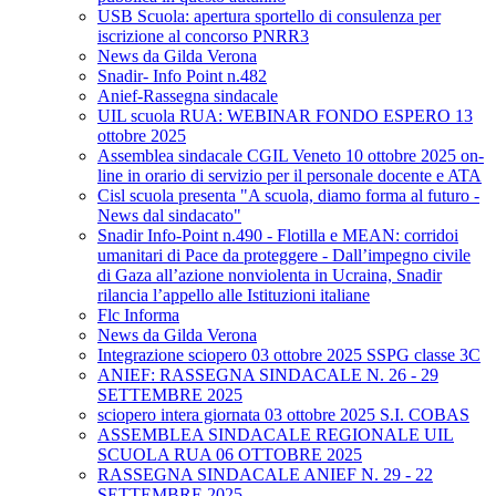
USB Scuola: apertura sportello di consulenza per
iscrizione al concorso PNRR3
News da Gilda Verona
Snadir- Info Point n.482
Anief-Rassegna sindacale
UIL scuola RUA: WEBINAR FONDO ESPERO 13
ottobre 2025
Assemblea sindacale CGIL Veneto 10 ottobre 2025 on-
line in orario di servizio per il personale docente e ATA
Cisl scuola presenta "A scuola, diamo forma al futuro -
News dal sindacato"
Snadir Info-Point n.490 - Flotilla e MEAN: corridoi
umanitari di Pace da proteggere - Dall’impegno civile
di Gaza all’azione nonviolenta in Ucraina, Snadir
rilancia l’appello alle Istituzioni italiane
Flc Informa
News da Gilda Verona
Integrazione sciopero 03 ottobre 2025 SSPG classe 3C
ANIEF: RASSEGNA SINDACALE N. 26 - 29
SETTEMBRE 2025
sciopero intera giornata 03 ottobre 2025 S.I. COBAS
ASSEMBLEA SINDACALE REGIONALE UIL
SCUOLA RUA 06 OTTOBRE 2025
RASSEGNA SINDACALE ANIEF N. 29 - 22
SETTEMBRE 2025