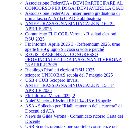
Associazione FederATA - DEVI PARTECIPARE AL
CONCORSO PER DSGA; DEVI AVERE LA CIAD
Associazione FederATA - inserimento graduatoria di
prima fascia ATA? la CIAD è obbligatoria
ANIEF - RASSEGNA SINDACALE N. 16 - 22
APRILE 2025
Comunicato FLC CGIL Verona - Risultati elezioni
RSU 2025
Flc Informa. Aprile 2025 3 - Referendum 2025, urne
aperte 8 e 9 giugno Su cosa si vota e perché
REGISTRAZIONE AL CONGRESSO
PROVINCIALE GILDA INSEGNANTI VERONA
28 APRILE 2025
Riepilogo Risultati elezioni RSU 2025
sciopero UNICOBAS scuola del 7 maggio 2025
USB e CUB Sciopero Invalsi
ANIEF - RASSEGNA SINDACALE N. 15 - 14
APRILE 2025
Flc Informa. Marzo 2025, 2
Anief Veneto - Elezioni RSU 14 -15 e 16 aprile
ASA - Sollecito per “Riallineamento della carriera” di
Docenti ed ATA
News da Gilda Verona - Comunicato ricorso Carta del
Docente
USB Scuola: prenotazione sportello consulenze per