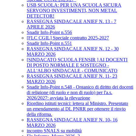
USB SCUOLA: PER UNA SCUOLA SICURA
SERVONO INVESTIMENTI, NON METAL
DETECTOR!
RASSEGNA SINDACALE ANIEF N. 13 - 7
APRILE 2026
Snadir Info-Point n.556
[FLC CGIL] Speciale contratto 2025-2027
Snadir Info-Point n.551
RASSEGNA SINDACALE ANIEF N. 12 - 30
MARZO 2026
[SINDACATO SCUOLA FENSIR ] AI DOCENTI
DI POSTO NORMALE E SOSTEGNO -
ALL'ALBO SINDACALE - COMUNICATO
RASSEGNA SINDACALE ANIEF N. 11- 23
MARZO 2026
Snadir Info-Point n.548 - Organico di diritto dei docenti
di religione (di ruolo e non di ruolo) per l'a.s.
2026/2027: avviata la rilevazione
Riordino istituti tecnici: lettera al Ministro. Presentato
un emendamento al DL PNRR per ottenere il rinvio
della riforma.
RASSEGNA SINDACALE ANIEF N. 10- 16
MARZO 2026
incontro SNALS su mobilità