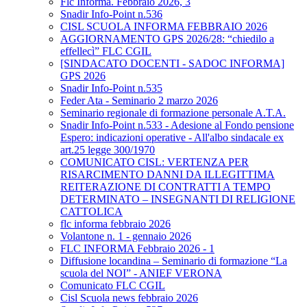
Flc Informa. Febbraio 2026, 3
Snadir Info-Point n.536
CISL SCUOLA INFORMA FEBBRAIO 2026
AGGIORNAMENTO GPS 2026/28: “chiedilo a
effellecì” FLC CGIL
[SINDACATO DOCENTI - SADOC INFORMA]
GPS 2026
Snadir Info-Point n.535
Feder Ata - Seminario 2 marzo 2026
Seminario regionale di formazione personale A.T.A.
Snadir Info-Point n.533 - Adesione al Fondo pensione
Espero: indicazioni operative - All'albo sindacale ex
art.25 legge 300/1970
COMUNICATO CISL: VERTENZA PER
RISARCIMENTO DANNI DA ILLEGITTIMA
REITERAZIONE DI CONTRATTI A TEMPO
DETERMINATO – INSEGNANTI DI RELIGIONE
CATTOLICA
flc informa febbraio 2026
Volantone n. 1 - gennaio 2026
FLC INFORMA Febbraio 2026 - 1
Diffusione locandina – Seminario di formazione “La
scuola del NOI” - ANIEF VERONA
Comunicato FLC CGIL
Cisl Scuola news febbraio 2026