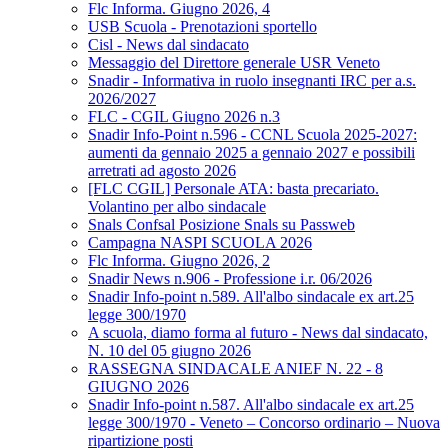
Flc Informa. Giugno 2026, 4
USB Scuola - Prenotazioni sportello
Cisl - News dal sindacato
Messaggio del Direttore generale USR Veneto
Snadir - Informativa in ruolo insegnanti IRC per a.s.
2026/2027
FLC - CGIL Giugno 2026 n.3
Snadir Info-Point n.596 - CCNL Scuola 2025-2027:
aumenti da gennaio 2025 a gennaio 2027 e possibili
arretrati ad agosto 2026
[FLC CGIL] Personale ATA: basta precariato.
Volantino per albo sindacale
Snals Confsal Posizione Snals su Passweb
Campagna NASPI SCUOLA 2026
Flc Informa. Giugno 2026, 2
Snadir News n.906 - Professione i.r. 06/2026
Snadir Info-point n.589. All'albo sindacale ex art.25
legge 300/1970
A scuola, diamo forma al futuro - News dal sindacato,
N. 10 del 05 giugno 2026
RASSEGNA SINDACALE ANIEF N. 22 - 8
GIUGNO 2026
Snadir Info-point n.587. All'albo sindacale ex art.25
legge 300/1970 - Veneto – Concorso ordinario – Nuova
ripartizione posti