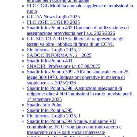
termine per i docenti di religione
FLC CGIL Mobilità annuale supplenze e immissioni in
ruolo
GILDA News Luglio 2025
FLC-CGIL LUGLIO 2025
Snadir Info-Point n.402 Domande di utilizzazione ed
assegnazione provvisoria per l’a.s. 2025/2026
UIL SCUOLA RUA:la libertà di rappresentare gli
iscritti va oltre l'obbligo di firma di un CCNL
Flc Informa. Luglio 2025, 2
SADOC INFORMA N. 2 - 2025
Snadir Info-Point n.401
SNADIR- Professione i.r. 07-08/2025
Snadir Info-Point n.399 - All'albo sindacale ex art.25
legge 300/1970. Indicazioni operative in materia di
supplenze a.s. 2025/2026
Snadir Info-Point n.398. Assunzioni insegnanti di
religione: oltre 4.500 immissioni in ruolo previste per il
1° settembre 2025
Snadir- Info Point
Snadir Info-Point n.395
Flc Informa. Luglio 2025, 1
Snadir Info-Point n.394.Scuola, audizione VII
commissione, FGU: vogliamo confronto aperto e
trasparente con le parti sociali interessate