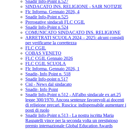
Snadir Info-Point n.527
SINDACATO INS. RELIGIONE - SAIR NOTIZIE
Flc Informa. Gennaio 2026, 4
Snadir Info-Point n.525
Prerogative sindacali FLC CGIL
Snadir Info-Point n.524
COMUNICATO SINDACATO INS. RELIGIONE
ARRETRATI SCUOLA 2024 – 2025: alcuni consigli
per verificarne la correttezza
FLC CGIL
COBAS VENETO
FLC CGIL Gennaio 2026
FLC CGIL SCUOLA
Flc Informa. Gennaio 2026, 1
Snadir- Info Point n. 518
Snadir Info-point n.517
Cisl - News dal sindacato
Snadir- Info Point
Snadir Info-Point n.512 - All'albo sindacale ex art.25
legge 300/1970. Ancora sentenze favorevoli ai docenti
di religione precari. Ruscica: indispensabile aumentare i
posti di ruolo
Snadir Info-Point n.513 - La nostra iscritta Maria
Raspatelli vince per la seconda volta un prestigioso
premio internazionale Global Education Awards