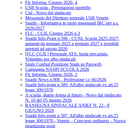
Flc Informa. Giugno 2026, 4
USB Scuola - Prenotazioni sportello
Cisl - News dal sindacato
Messaggio del Direttore generale USR Veneto
Snadir - Informativa in ruolo insegnanti IRC per a.s.
2026/2027
FLC - CGIL Giugno 2026 n.3
Snadir Info-Point n.596 - CCNL Scuola 2025-2027:
aumenti da gennaio 2025 a gennaio 2027 e possibili
arretrati ad agosto 2026
[FLC CGIL] Personale ATA: basta precariato.
Volantino per albo sindacale
Snals Confsal Posizione Snals su Passweb
Campagna NASPI SCUOLA 2026
Flc Informa. Giugno 2026, 2
Snadir News n.906 - Professione i.r. 06/2026
Snadir Info-point n.589. All'albo sindacale ex art.25
legge 300/1970
A scuola, diamo forma al futuro - News dal sindacato,
N. 10 del 05 giugno 2026
RASSEGNA SINDACALE ANIEF N. 22 - 8
GIUGNO 2026
Snadir Info-point n.587. All'albo sindacale ex art.25
legge 300/1970 - Veneto – Concorso ordinario – Nuova
ripartizione posti