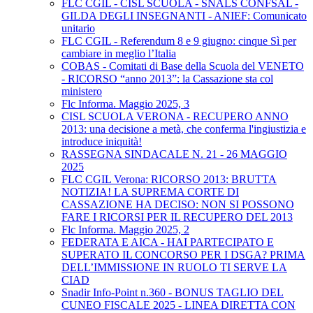
FLC CGIL - CISL SCUOLA - SNALS CONFSAL -
GILDA DEGLI INSEGNANTI - ANIEF: Comunicato
unitario
FLC CGIL - Referendum 8 e 9 giugno: cinque Sì per
cambiare in meglio l’Italia
COBAS - Comitati di Base della Scuola del VENETO
- RICORSO “anno 2013”: la Cassazione sta col
ministero
Flc Informa. Maggio 2025, 3
CISL SCUOLA VERONA - RECUPERO ANNO
2013: una decisione a metà, che conferma l'ingiustizia e
introduce iniquità!
RASSEGNA SINDACALE N. 21 - 26 MAGGIO
2025
FLC CGIL Verona: RICORSO 2013: BRUTTA
NOTIZIA! LA SUPREMA CORTE DI
CASSAZIONE HA DECISO: NON SI POSSONO
FARE I RICORSI PER IL RECUPERO DEL 2013
Flc Informa. Maggio 2025, 2
FEDERATA E AICA - HAI PARTECIPATO E
SUPERATO IL CONCORSO PER I DSGA? PRIMA
DELL’IMMISSIONE IN RUOLO TI SERVE LA
CIAD
Snadir Info-Point n.360 - BONUS TAGLIO DEL
CUNEO FISCALE 2025 - LINEA DIRETTA CON