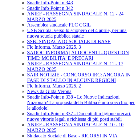
Snadir Info-Point n.343
Snadir Info-Point n.342
ANIEF - RASSEGNA SINDACALE N. 12 - 24
MARZO 2025
Assemblea sindacale FLC CGIL
USB Scuola: verso lo sciopero del 4 aprile, per una
nuova scuola pubblica statale
SSB- SINDACATO SOCIALE DI BASE
Flc Informa. Marzo 2025, 3
SADOC INFORMA] AI DOCENTI - QUESTION
TIME: MOBILITA' E PRECARI
ANIEF - RASSEGNA SINDACALE N. 11 - 17
MARZO 2025
SAIR NOTIZIE - CONCORSO IRC: ANCORA IN
FASE DI STALLO IN ALCUNE REGIONI
Flc Informa. Marzo 2025, 2
News da Gilda Verona
Snadir Info-Point n.338 - Le Nuove Indicazioni
Nazionali? La proposta della Bibbia è uno specchio per
le allodole!
Snadir Info-Point n.337 - Docenti di religione precari:
nuove vittorie legali e richiesta di più posti stabili
ANIEF - RASSEGNA SINDACALE N. 10 - 10
MARZO 2025
Sindacato Sociale di Base - RICORSI IN VIA