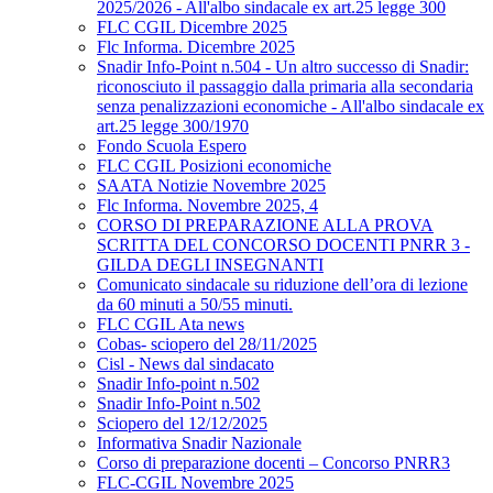
2025/2026 - All'albo sindacale ex art.25 legge 300
FLC CGIL Dicembre 2025
Flc Informa. Dicembre 2025
Snadir Info-Point n.504 - Un altro successo di Snadir:
riconosciuto il passaggio dalla primaria alla secondaria
senza penalizzazioni economiche - All'albo sindacale ex
art.25 legge 300/1970
Fondo Scuola Espero
FLC CGIL Posizioni economiche
SAATA Notizie Novembre 2025
Flc Informa. Novembre 2025, 4
CORSO DI PREPARAZIONE ALLA PROVA
SCRITTA DEL CONCORSO DOCENTI PNRR 3 -
GILDA DEGLI INSEGNANTI
Comunicato sindacale su riduzione dell’ora di lezione
da 60 minuti a 50/55 minuti.
FLC CGIL Ata news
Cobas- sciopero del 28/11/2025
Cisl - News dal sindacato
Snadir Info-point n.502
Snadir Info-Point n.502
Sciopero del 12/12/2025
Informativa Snadir Nazionale
Corso di preparazione docenti – Concorso PNRR3
FLC-CGIL Novembre 2025