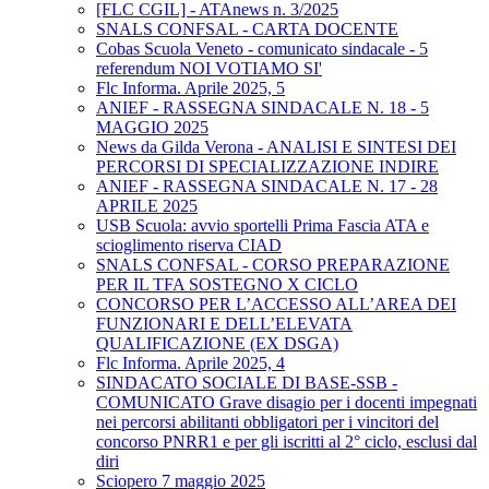
[FLC CGIL] - ATAnews n. 3/2025
SNALS CONFSAL - CARTA DOCENTE
Cobas Scuola Veneto - comunicato sindacale - 5
referendum NOI VOTIAMO SI'
Flc Informa. Aprile 2025, 5
ANIEF - RASSEGNA SINDACALE N. 18 - 5
MAGGIO 2025
News da Gilda Verona - ANALISI E SINTESI DEI
PERCORSI DI SPECIALIZZAZIONE INDIRE
ANIEF - RASSEGNA SINDACALE N. 17 - 28
APRILE 2025
USB Scuola: avvio sportelli Prima Fascia ATA e
scioglimento riserva CIAD
SNALS CONFSAL - CORSO PREPARAZIONE
PER IL TFA SOSTEGNO X CICLO
CONCORSO PER L’ACCESSO ALL’AREA DEI
FUNZIONARI E DELL’ELEVATA
QUALIFICAZIONE (EX DSGA)
Flc Informa. Aprile 2025, 4
SINDACATO SOCIALE DI BASE-SSB -
COMUNICATO Grave disagio per i docenti impegnati
nei percorsi abilitanti obbligatori per i vincitori del
concorso PNRR1 e per gli iscritti al 2° ciclo, esclusi dal
diri
Sciopero 7 maggio 2025