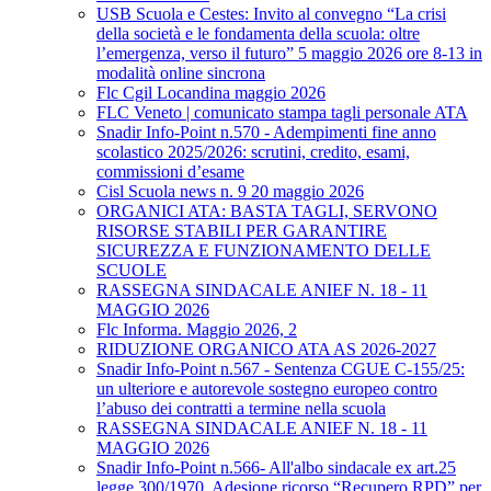
USB Scuola e Cestes: Invito al convegno “La crisi
della società e le fondamenta della scuola: oltre
l’emergenza, verso il futuro” 5 maggio 2026 ore 8-13 in
modalità online sincrona
Flc Cgil Locandina maggio 2026
FLC Veneto | comunicato stampa tagli personale ATA
Snadir Info-Point n.570 - Adempimenti fine anno
scolastico 2025/2026: scrutini, credito, esami,
commissioni d’esame
Cisl Scuola news n. 9 20 maggio 2026
ORGANICI ATA: BASTA TAGLI, SERVONO
RISORSE STABILI PER GARANTIRE
SICUREZZA E FUNZIONAMENTO DELLE
SCUOLE
RASSEGNA SINDACALE ANIEF N. 18 - 11
MAGGIO 2026
Flc Informa. Maggio 2026, 2
RIDUZIONE ORGANICO ATA AS 2026-2027
Snadir Info-Point n.567 - Sentenza CGUE C‑155/25:
un ulteriore e autorevole sostegno europeo contro
l’abuso dei contratti a termine nella scuola
RASSEGNA SINDACALE ANIEF N. 18 - 11
MAGGIO 2026
Snadir Info-Point n.566- All'albo sindacale ex art.25
legge 300/1970. Adesione ricorso “Recupero RPD” per