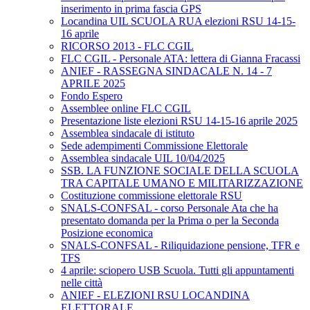
inserimento in prima fascia GPS
Locandina UIL SCUOLA RUA elezioni RSU 14-15-
16 aprile
RICORSO 2013 - FLC CGIL
FLC CGIL - Personale ATA: lettera di Gianna Fracassi
ANIEF - RASSEGNA SINDACALE N. 14 - 7
APRILE 2025
Fondo Espero
Assemblee online FLC CGIL
Presentazione liste elezioni RSU 14-15-16 aprile 2025
Assemblea sindacale di istituto
Sede adempimenti Commissione Elettorale
Assemblea sindacale UIL 10/04/2025
SSB. LA FUNZIONE SOCIALE DELLA SCUOLA
TRA CAPITALE UMANO E MILITARIZZAZIONE
Costituzione commissione elettorale RSU
SNALS-CONFSAL - corso Personale Ata che ha
presentato domanda per la Prima o per la Seconda
Posizione economica
SNALS-CONFSAL - Riliquidazione pensione, TFR e
TFS
4 aprile: sciopero USB Scuola. Tutti gli appuntamenti
nelle città
ANIEF - ELEZIONI RSU LOCANDINA
ELETTORALE