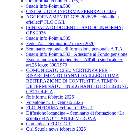
Flc Informa. Febbraio 2026, 3
Snadir Info-Point n.536
CISL SCUOLA INFORMA FEBBRAIO 2026
AGGIORNAMENTO GPS 2026/28: “chiedilo a
effellecì” FLC CGIL
[SINDACATO DOCENTI - SADOC INFORMA]
GPS 2026
Snadir Info-Point n.535
Feder Ata - Seminario 2 marzo 2026
Seminario regionale di formazione personale A.T.A.
Snadir Info-Point n.533 - Adesione al Fondo pensione
Espero: indicazioni operative - All'albo sindacale ex
art.25 legge 300/1970
COMUNICATO CISL: VERTENZA PER
RISARCIMENTO DANNI DA ILLEGITTIMA
REITERAZIONE DI CONTRATTI A TEMPO
DETERMINATO – INSEGNANTI DI RELIGIONE
CATTOLICA
flc informa febbraio 2026
Volantone n. 1 - gennaio 2026
FLC INFORMA Febbraio 2026 - 1
Diffusione locandina – Seminario di formazione “La
scuola del NOI” - ANIEF VERONA
Comunicato FLC CGIL
Cisl Scuola news febbraio 2026