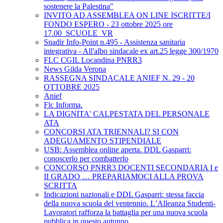
sostenere la Palestina"
INVITO AD ASSEMBLEA ON LINE ISCRITTE/I
FONDO ESPERO - 23 ottobre 2025 ore
17.00_SCUOLE_VR
Snadir Info-Point n.495 - Assistenza sanitaria
integrativa - All'albo sindacale ex art.25 legge 300/1970
FLC CGIL Locandina PNRR3
News Gilda Verona
RASSEGNA SINDACALE ANIEF N. 29 - 20
OTTOBRE 2025
Anief
Flc Informa.
LA DIGNITA' CALPESTATA DEL PERSONALE
ATA
CONCORSI ATA TRIENNALI? SI CON
ADEGUAMENTO STIPENDIALE
USB: Assemblea online aperta. DDL Gasparri:
conoscerlo per combatterlo
CONCORSO PNRR3 DOCENTI SECONDARIA I e
II GRADO … PREPARIAMOCI ALLA PROVA
SCRITTA
Indicazioni nazionali e DDL Gasparri: stessa faccia
della nuova scuola del ventennio. L’Alleanza Studenti-
Lavoratori rafforza la battaglia per una nuova scuola
pubblica in questo autunno