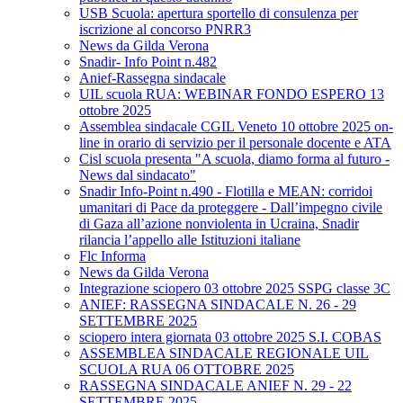
USB Scuola: apertura sportello di consulenza per
iscrizione al concorso PNRR3
News da Gilda Verona
Snadir- Info Point n.482
Anief-Rassegna sindacale
UIL scuola RUA: WEBINAR FONDO ESPERO 13
ottobre 2025
Assemblea sindacale CGIL Veneto 10 ottobre 2025 on-
line in orario di servizio per il personale docente e ATA
Cisl scuola presenta "A scuola, diamo forma al futuro -
News dal sindacato"
Snadir Info-Point n.490 - Flotilla e MEAN: corridoi
umanitari di Pace da proteggere - Dall’impegno civile
di Gaza all’azione nonviolenta in Ucraina, Snadir
rilancia l’appello alle Istituzioni italiane
Flc Informa
News da Gilda Verona
Integrazione sciopero 03 ottobre 2025 SSPG classe 3C
ANIEF: RASSEGNA SINDACALE N. 26 - 29
SETTEMBRE 2025
sciopero intera giornata 03 ottobre 2025 S.I. COBAS
ASSEMBLEA SINDACALE REGIONALE UIL
SCUOLA RUA 06 OTTOBRE 2025
RASSEGNA SINDACALE ANIEF N. 29 - 22
SETTEMBRE 2025