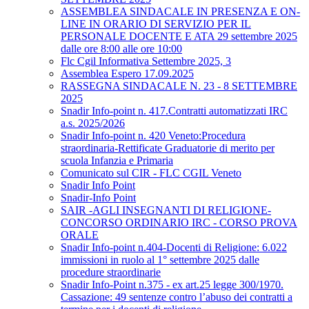
ASSEMBLEA SINDACALE IN PRESENZA E ON-
LINE IN ORARIO DI SERVIZIO PER IL
PERSONALE DOCENTE E ATA 29 settembre 2025
dalle ore 8:00 alle ore 10:00
Flc Cgil Informativa Settembre 2025, 3
Assemblea Espero 17.09.2025
RASSEGNA SINDACALE N. 23 - 8 SETTEMBRE
2025
Snadir Info-point n. 417.Contratti automatizzati IRC
a.s. 2025/2026
Snadir Info-point n. 420 Veneto:Procedura
straordinaria-Rettificate Graduatorie di merito per
scuola Infanzia e Primaria
Comunicato sul CIR - FLC CGIL Veneto
Snadir Info Point
Snadir-Info Point
SAIR -AGLI INSEGNANTI DI RELIGIONE-
CONCORSO ORDINARIO IRC - CORSO PROVA
ORALE
Snadir Info-point n.404-Docenti di Religione: 6.022
immissioni in ruolo al 1° settembre 2025 dalle
procedure straordinarie
Snadir Info-Point n.375 - ex art.25 legge 300/1970.
Cassazione: 49 sentenze contro l’abuso dei contratti a