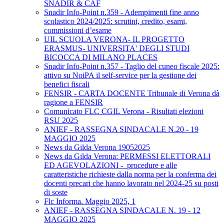
SNADIR & CAF
Snadir Info-Point n.359 - Adempimenti fine anno
scolastico 2024/2025: scrutini, credito, esami,
commissioni d’esame
UIL SCUOLA VERONA- IL PROGETTO
ERASMUS- UNIVERSITA' DEGLI STUDI
BICOCCA DI MILANO PLACES
Snadir Info-Point n.357 - Taglio del cuneo fiscale 2025:
attivo su NoiPA il self-service per la gestione dei
benefici fiscali
FENSIR - CARTA DOCENTE Tribunale di Verona dà
ragione a FENSIR
Comunicato FLC CGIL Verona - Risultati elezioni
RSU 2025
ANIEF - RASSEGNA SINDACALE N.20 - 19
MAGGIO 2025
News da Gilda Verona 19052025
News da Gilda Verona: PERMESSI ELETTORALI
ED AGEVOLAZIONI - procedure e alle
caratteristiche richieste dalla norma per la conferma dei
docenti precari che hanno lavorato nel 2024-25 su posti
di soste
Flc Informa. Maggio 2025, 1
ANIEF - RASSEGNA SINDACALE N. 19 - 12
MAGGIO 2025