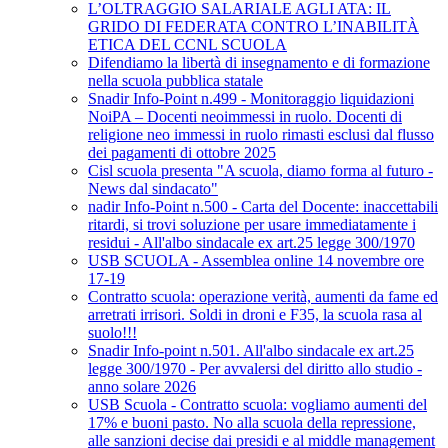
L’OLTRAGGIO SALARIALE AGLI ATA: IL
GRIDO DI FEDERATA CONTRO L’INABILITÀ
ETICA DEL CCNL SCUOLA
Difendiamo la libertà di insegnamento e di formazione
nella scuola pubblica statale
Snadir Info-Point n.499 - Monitoraggio liquidazioni
NoiPA – Docenti neoimmessi in ruolo. Docenti di
religione neo immessi in ruolo rimasti esclusi dal flusso
dei pagamenti di ottobre 2025
Cisl scuola presenta "A scuola, diamo forma al futuro -
News dal sindacato"
nadir Info-Point n.500 - Carta del Docente: inaccettabili
ritardi, si trovi soluzione per usare immediatamente i
residui - All'albo sindacale ex art.25 legge 300/1970
USB SCUOLA - Assemblea online 14 novembre ore
17-19
Contratto scuola: operazione verità, aumenti da fame ed
arretrati irrisori. Soldi in droni e F35, la scuola rasa al
suolo!!!
Snadir Info-point n.501. All'albo sindacale ex art.25
legge 300/1970 - Per avvalersi del diritto allo studio -
anno solare 2026
USB Scuola - Contratto scuola: vogliamo aumenti del
17% e buoni pasto. No alla scuola della repressione,
alle sanzioni decise dai presidi e al middle management