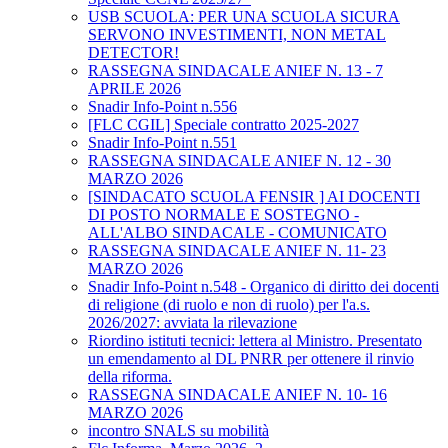
USB SCUOLA: PER UNA SCUOLA SICURA
SERVONO INVESTIMENTI, NON METAL
DETECTOR!
RASSEGNA SINDACALE ANIEF N. 13 - 7
APRILE 2026
Snadir Info-Point n.556
[FLC CGIL] Speciale contratto 2025-2027
Snadir Info-Point n.551
RASSEGNA SINDACALE ANIEF N. 12 - 30
MARZO 2026
[SINDACATO SCUOLA FENSIR ] AI DOCENTI
DI POSTO NORMALE E SOSTEGNO -
ALL'ALBO SINDACALE - COMUNICATO
RASSEGNA SINDACALE ANIEF N. 11- 23
MARZO 2026
Snadir Info-Point n.548 - Organico di diritto dei docenti
di religione (di ruolo e non di ruolo) per l'a.s.
2026/2027: avviata la rilevazione
Riordino istituti tecnici: lettera al Ministro. Presentato
un emendamento al DL PNRR per ottenere il rinvio
della riforma.
RASSEGNA SINDACALE ANIEF N. 10- 16
MARZO 2026
incontro SNALS su mobilità