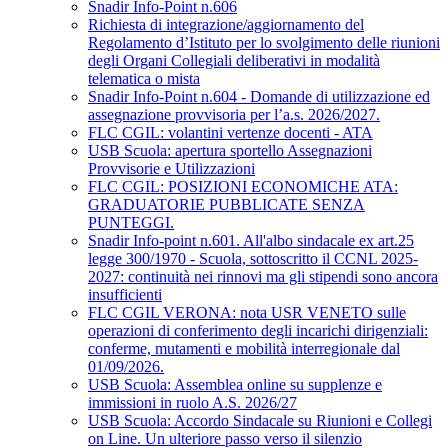
Snadir Info-Point n.606
Richiesta di integrazione/aggiornamento del
Regolamento d’Istituto per lo svolgimento delle riunioni
degli Organi Collegiali deliberativi in modalità
telematica o mista
Snadir Info-Point n.604 - Domande di utilizzazione ed
assegnazione provvisoria per l’a.s. 2026/2027.
FLC CGIL: volantini vertenze docenti - ATA
USB Scuola: apertura sportello Assegnazioni
Provvisorie e Utilizzazioni
FLC CGIL: POSIZIONI ECONOMICHE ATA:
GRADUATORIE PUBBLICATE SENZA
PUNTEGGI.
Snadir Info-point n.601. All'albo sindacale ex art.25
legge 300/1970 - Scuola, sottoscritto il CCNL 2025-
2027: continuità nei rinnovi ma gli stipendi sono ancora
insufficienti
FLC CGIL VERONA: nota USR VENETO sulle
operazioni di conferimento degli incarichi dirigenziali:
conferme, mutamenti e mobilità interregionale dal
01/09/2026.
USB Scuola: Assemblea online su supplenze e
immissioni in ruolo A.S. 2026/27
USB Scuola: Accordo Sindacale su Riunioni e Collegi
on Line. Un ulteriore passo verso il silenzio