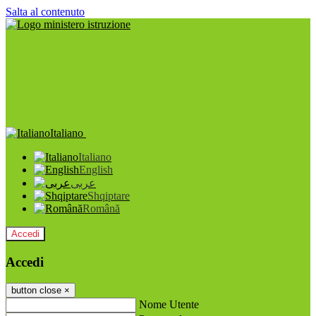
Salta al contenuto
Italiano
Italiano
English
عربى
Shqiptare
Română
Accedi
Accedi
button close
×
Nome Utente