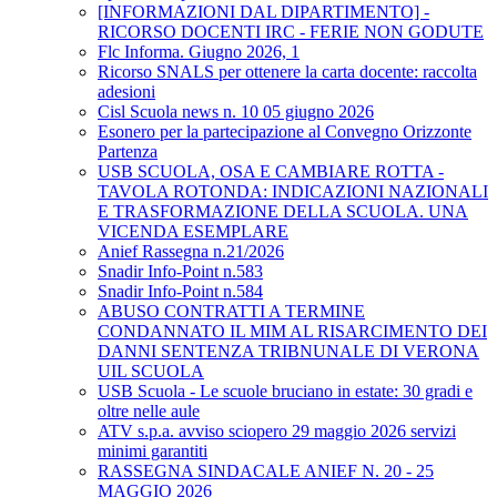
[INFORMAZIONI DAL DIPARTIMENTO] -
RICORSO DOCENTI IRC - FERIE NON GODUTE
Flc Informa. Giugno 2026, 1
Ricorso SNALS per ottenere la carta docente: raccolta
adesioni
Cisl Scuola news n. 10 05 giugno 2026
Esonero per la partecipazione al Convegno Orizzonte
Partenza
USB SCUOLA, OSA E CAMBIARE ROTTA -
TAVOLA ROTONDA: INDICAZIONI NAZIONALI
E TRASFORMAZIONE DELLA SCUOLA. UNA
VICENDA ESEMPLARE
Anief Rassegna n.21/2026
Snadir Info-Point n.583
Snadir Info-Point n.584
ABUSO CONTRATTI A TERMINE
CONDANNATO IL MIM AL RISARCIMENTO DEI
DANNI SENTENZA TRIBNUNALE DI VERONA
UIL SCUOLA
USB Scuola - Le scuole bruciano in estate: 30 gradi e
oltre nelle aule
ATV s.p.a. avviso sciopero 29 maggio 2026 servizi
minimi garantiti
RASSEGNA SINDACALE ANIEF N. 20 - 25
MAGGIO 2026