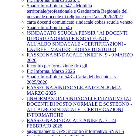
Flc Informa. Marzo 2026, 2
Snadir Info-Point n.547 - Mobilità
territoriale/professionale e Graduatoria Regionale del
personale docente di religione per l’a.s. 2026/2027
carta docenti comunicato sindacale cobas scuola veneto
Snadir Info-Point n.545
[SINDACATO SCUOLA FENSIR ] AI DOCENTI
DI POSTO NORMALE E SOSTEGNO -
ALL'ALBO SINDACALE - CERTIFICAZIONI -
LAUREE - MASTER - BORSE DI STUDIO
RASSEGNA SINDACALE ANIEF N. 9 - 9 MARZO
2026
Incontro per formazione flc cgil
Flc Informa. Marzo 2026
Snadir Info-Point n.543 - Carta del docente a.s.
2025/2026
RASSEGNA-SINDACALE-ANIEF-N.-8 del 2-
MARZO-2026
[INFORMAZIONI SINDACALI E INIZIATIVE] AI
DOCENTI DI POSTO NORMALE E SOSTEGNO -
ALL'ALBO SINDACALE - CERTIFICAZIONI
INFORMATICHE
RASSEGNA SINDACALE ANIEF N. 7 - 23
FEBBRAIO 2026
aggiornamento GPS: incontro informativo SNALS