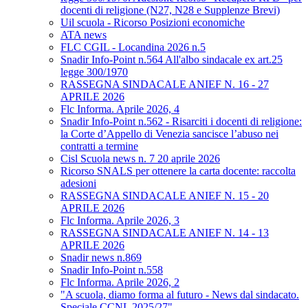
docenti di religione (N27, N28 e Supplenze Brevi)
Uil scuola - Ricorso Posizioni economiche
ATA news
FLC CGIL - Locandina 2026 n.5
Snadir Info-Point n.564 All'albo sindacale ex art.25
legge 300/1970
RASSEGNA SINDACALE ANIEF N. 16 - 27
APRILE 2026
Flc Informa. Aprile 2026, 4
Snadir Info-Point n.562 - Risarciti i docenti di religione:
la Corte d’Appello di Venezia sancisce l’abuso nei
contratti a termine
Cisl Scuola news n. 7 20 aprile 2026
Ricorso SNALS per ottenere la carta docente: raccolta
adesioni
RASSEGNA SINDACALE ANIEF N. 15 - 20
APRILE 2026
Flc Informa. Aprile 2026, 3
RASSEGNA SINDACALE ANIEF N. 14 - 13
APRILE 2026
Snadir news n.869
Snadir Info-Point n.558
Flc Informa. Aprile 2026, 2
"A scuola, diamo forma al futuro - News dal sindacato.
Speciale CCNL 2025/27"