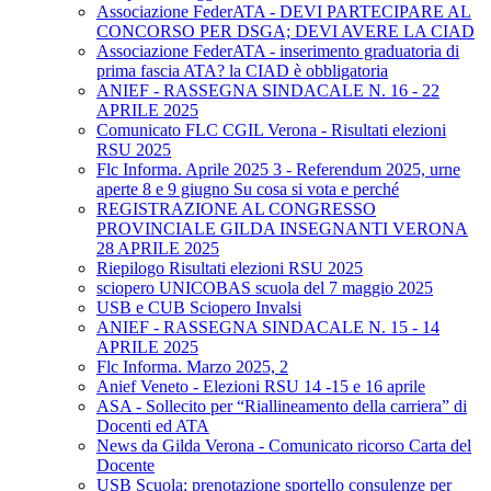
Associazione FederATA - DEVI PARTECIPARE AL
CONCORSO PER DSGA; DEVI AVERE LA CIAD
Associazione FederATA - inserimento graduatoria di
prima fascia ATA? la CIAD è obbligatoria
ANIEF - RASSEGNA SINDACALE N. 16 - 22
APRILE 2025
Comunicato FLC CGIL Verona - Risultati elezioni
RSU 2025
Flc Informa. Aprile 2025 3 - Referendum 2025, urne
aperte 8 e 9 giugno Su cosa si vota e perché
REGISTRAZIONE AL CONGRESSO
PROVINCIALE GILDA INSEGNANTI VERONA
28 APRILE 2025
Riepilogo Risultati elezioni RSU 2025
sciopero UNICOBAS scuola del 7 maggio 2025
USB e CUB Sciopero Invalsi
ANIEF - RASSEGNA SINDACALE N. 15 - 14
APRILE 2025
Flc Informa. Marzo 2025, 2
Anief Veneto - Elezioni RSU 14 -15 e 16 aprile
ASA - Sollecito per “Riallineamento della carriera” di
Docenti ed ATA
News da Gilda Verona - Comunicato ricorso Carta del
Docente
USB Scuola: prenotazione sportello consulenze per