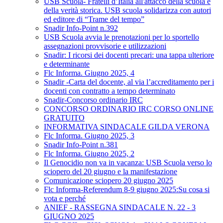
USB Scuola- Fratelli d’Italia all'attacco della scuola e
della verità storica. USB scuola solidarizza con autori
ed editore di “Trame del tempo”
Snadir Info-Point n.392
USB Scuola avvia le prenotazioni per lo sportello
assegnazioni provvisorie e utilizzazioni
Snadir: I ricorsi dei docenti precari: una tappa ulteriore
e determinante
Flc Informa. Giugno 2025, 4
Snadir -Carta del docente, al via l’accreditamento per i
docenti con contratto a tempo determinato
Snadir-Concorso ordinario IRC
CONCORSO ORDINARIO IRC CORSO ONLINE
GRATUITO
INFORMATIVA SINDACALE GILDA VERONA
Flc Informa. Giugno 2025, 3
Snadir Info-Point n.381
Flc Informa. Giugno 2025, 2
Il Genocidio non va in vacanza: USB Scuola verso lo
sciopero del 20 giugno e la manifestazione
Comunicazione sciopero 20 giugno 2025
Flc Informa-Referendum 8-9 giugno 2025:Su cosa si
vota e perché
ANIEF - RASSEGNA SINDACALE N. 22 - 3
GIUGNO 2025