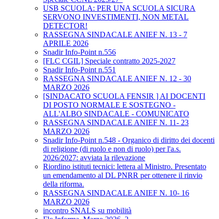
USB SCUOLA: PER UNA SCUOLA SICURA
SERVONO INVESTIMENTI, NON METAL
DETECTOR!
RASSEGNA SINDACALE ANIEF N. 13 - 7
APRILE 2026
Snadir Info-Point n.556
[FLC CGIL] Speciale contratto 2025-2027
Snadir Info-Point n.551
RASSEGNA SINDACALE ANIEF N. 12 - 30
MARZO 2026
[SINDACATO SCUOLA FENSIR ] AI DOCENTI
DI POSTO NORMALE E SOSTEGNO -
ALL'ALBO SINDACALE - COMUNICATO
RASSEGNA SINDACALE ANIEF N. 11- 23
MARZO 2026
Snadir Info-Point n.548 - Organico di diritto dei docenti
di religione (di ruolo e non di ruolo) per l'a.s.
2026/2027: avviata la rilevazione
Riordino istituti tecnici: lettera al Ministro. Presentato
un emendamento al DL PNRR per ottenere il rinvio
della riforma.
RASSEGNA SINDACALE ANIEF N. 10- 16
MARZO 2026
incontro SNALS su mobilità