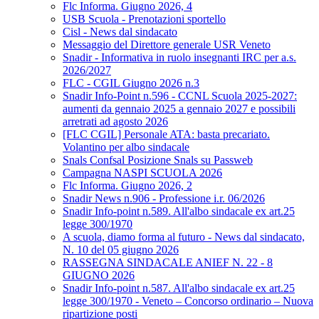
Flc Informa. Giugno 2026, 4
USB Scuola - Prenotazioni sportello
Cisl - News dal sindacato
Messaggio del Direttore generale USR Veneto
Snadir - Informativa in ruolo insegnanti IRC per a.s.
2026/2027
FLC - CGIL Giugno 2026 n.3
Snadir Info-Point n.596 - CCNL Scuola 2025-2027:
aumenti da gennaio 2025 a gennaio 2027 e possibili
arretrati ad agosto 2026
[FLC CGIL] Personale ATA: basta precariato.
Volantino per albo sindacale
Snals Confsal Posizione Snals su Passweb
Campagna NASPI SCUOLA 2026
Flc Informa. Giugno 2026, 2
Snadir News n.906 - Professione i.r. 06/2026
Snadir Info-point n.589. All'albo sindacale ex art.25
legge 300/1970
A scuola, diamo forma al futuro - News dal sindacato,
N. 10 del 05 giugno 2026
RASSEGNA SINDACALE ANIEF N. 22 - 8
GIUGNO 2026
Snadir Info-point n.587. All'albo sindacale ex art.25
legge 300/1970 - Veneto – Concorso ordinario – Nuova
ripartizione posti