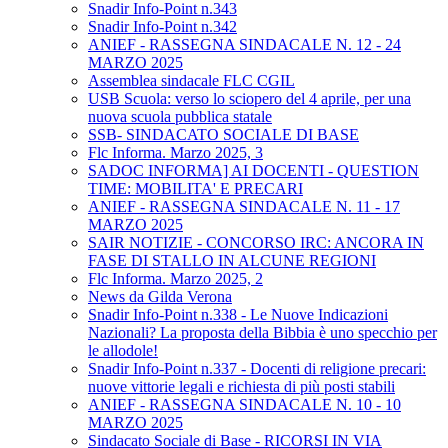
Snadir Info-Point n.343
Snadir Info-Point n.342
ANIEF - RASSEGNA SINDACALE N. 12 - 24
MARZO 2025
Assemblea sindacale FLC CGIL
USB Scuola: verso lo sciopero del 4 aprile, per una
nuova scuola pubblica statale
SSB- SINDACATO SOCIALE DI BASE
Flc Informa. Marzo 2025, 3
SADOC INFORMA] AI DOCENTI - QUESTION
TIME: MOBILITA' E PRECARI
ANIEF - RASSEGNA SINDACALE N. 11 - 17
MARZO 2025
SAIR NOTIZIE - CONCORSO IRC: ANCORA IN
FASE DI STALLO IN ALCUNE REGIONI
Flc Informa. Marzo 2025, 2
News da Gilda Verona
Snadir Info-Point n.338 - Le Nuove Indicazioni
Nazionali? La proposta della Bibbia è uno specchio per
le allodole!
Snadir Info-Point n.337 - Docenti di religione precari:
nuove vittorie legali e richiesta di più posti stabili
ANIEF - RASSEGNA SINDACALE N. 10 - 10
MARZO 2025
Sindacato Sociale di Base - RICORSI IN VIA