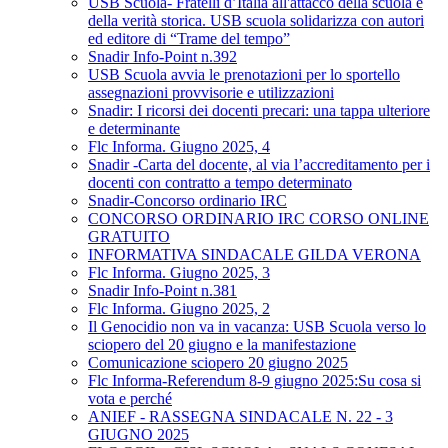
USB Scuola- Fratelli d’Italia all'attacco della scuola e
della verità storica. USB scuola solidarizza con autori
ed editore di “Trame del tempo”
Snadir Info-Point n.392
USB Scuola avvia le prenotazioni per lo sportello
assegnazioni provvisorie e utilizzazioni
Snadir: I ricorsi dei docenti precari: una tappa ulteriore
e determinante
Flc Informa. Giugno 2025, 4
Snadir -Carta del docente, al via l’accreditamento per i
docenti con contratto a tempo determinato
Snadir-Concorso ordinario IRC
CONCORSO ORDINARIO IRC CORSO ONLINE
GRATUITO
INFORMATIVA SINDACALE GILDA VERONA
Flc Informa. Giugno 2025, 3
Snadir Info-Point n.381
Flc Informa. Giugno 2025, 2
Il Genocidio non va in vacanza: USB Scuola verso lo
sciopero del 20 giugno e la manifestazione
Comunicazione sciopero 20 giugno 2025
Flc Informa-Referendum 8-9 giugno 2025:Su cosa si
vota e perché
ANIEF - RASSEGNA SINDACALE N. 22 - 3
GIUGNO 2025