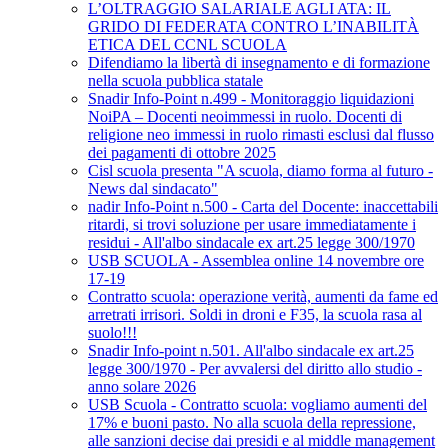
L’OLTRAGGIO SALARIALE AGLI ATA: IL
GRIDO DI FEDERATA CONTRO L’INABILITÀ
ETICA DEL CCNL SCUOLA
Difendiamo la libertà di insegnamento e di formazione
nella scuola pubblica statale
Snadir Info-Point n.499 - Monitoraggio liquidazioni
NoiPA – Docenti neoimmessi in ruolo. Docenti di
religione neo immessi in ruolo rimasti esclusi dal flusso
dei pagamenti di ottobre 2025
Cisl scuola presenta "A scuola, diamo forma al futuro -
News dal sindacato"
nadir Info-Point n.500 - Carta del Docente: inaccettabili
ritardi, si trovi soluzione per usare immediatamente i
residui - All'albo sindacale ex art.25 legge 300/1970
USB SCUOLA - Assemblea online 14 novembre ore
17-19
Contratto scuola: operazione verità, aumenti da fame ed
arretrati irrisori. Soldi in droni e F35, la scuola rasa al
suolo!!!
Snadir Info-point n.501. All'albo sindacale ex art.25
legge 300/1970 - Per avvalersi del diritto allo studio -
anno solare 2026
USB Scuola - Contratto scuola: vogliamo aumenti del
17% e buoni pasto. No alla scuola della repressione,
alle sanzioni decise dai presidi e al middle management