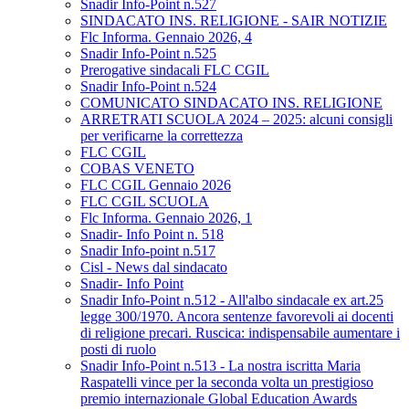
Snadir Info-Point n.527
SINDACATO INS. RELIGIONE - SAIR NOTIZIE
Flc Informa. Gennaio 2026, 4
Snadir Info-Point n.525
Prerogative sindacali FLC CGIL
Snadir Info-Point n.524
COMUNICATO SINDACATO INS. RELIGIONE
ARRETRATI SCUOLA 2024 – 2025: alcuni consigli
per verificarne la correttezza
FLC CGIL
COBAS VENETO
FLC CGIL Gennaio 2026
FLC CGIL SCUOLA
Flc Informa. Gennaio 2026, 1
Snadir- Info Point n. 518
Snadir Info-point n.517
Cisl - News dal sindacato
Snadir- Info Point
Snadir Info-Point n.512 - All'albo sindacale ex art.25
legge 300/1970. Ancora sentenze favorevoli ai docenti
di religione precari. Ruscica: indispensabile aumentare i
posti di ruolo
Snadir Info-Point n.513 - La nostra iscritta Maria
Raspatelli vince per la seconda volta un prestigioso
premio internazionale Global Education Awards