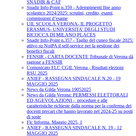
SNADIR & CAF
Snadir Info-Point n.359 - Adempimenti fine anno
scolastico 2024/2025: scrutini, credito, esami,
commissioni d’esame
UIL SCUOLA VERONA- IL PROGETTO
ERASMUS- UNIVERSITA' DEGLI STUDI
BICOCCA DI MILANO PLACES
Snadir Info-Point n.357 - Taglio del cuneo fiscale 2025:
attivo su NoiPA il self-service per la gestione dei
benefici fiscali
FENSIR - CARTA DOCENTE Tribunale di Verona dà
ragione a FENSIR
Comunicato FLC CGIL Verona - Risultati elezioni
RSU 2025
ANIEF - RASSEGNA SINDACALE N.20 - 19
MAGGIO 2025
News da Gilda Verona 19052025
News da Gilda Verona: PERMESSI ELETTORALI
ED AGEVOLAZIONI - procedure e alle
caratteristiche richieste dalla norma per la conferma dei
docenti precari che hanno lavorato nel 2024-25 su posti
di soste
Flc Informa. Maggio 2025, 1
ANIEF - RASSEGNA SINDACALE N. 19 - 12
MAGGIO 2025