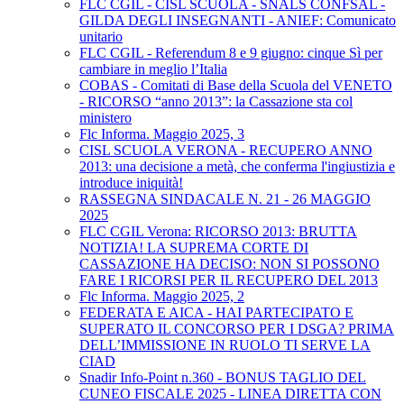
FLC CGIL - CISL SCUOLA - SNALS CONFSAL -
GILDA DEGLI INSEGNANTI - ANIEF: Comunicato
unitario
FLC CGIL - Referendum 8 e 9 giugno: cinque Sì per
cambiare in meglio l’Italia
COBAS - Comitati di Base della Scuola del VENETO
- RICORSO “anno 2013”: la Cassazione sta col
ministero
Flc Informa. Maggio 2025, 3
CISL SCUOLA VERONA - RECUPERO ANNO
2013: una decisione a metà, che conferma l'ingiustizia e
introduce iniquità!
RASSEGNA SINDACALE N. 21 - 26 MAGGIO
2025
FLC CGIL Verona: RICORSO 2013: BRUTTA
NOTIZIA! LA SUPREMA CORTE DI
CASSAZIONE HA DECISO: NON SI POSSONO
FARE I RICORSI PER IL RECUPERO DEL 2013
Flc Informa. Maggio 2025, 2
FEDERATA E AICA - HAI PARTECIPATO E
SUPERATO IL CONCORSO PER I DSGA? PRIMA
DELL’IMMISSIONE IN RUOLO TI SERVE LA
CIAD
Snadir Info-Point n.360 - BONUS TAGLIO DEL
CUNEO FISCALE 2025 - LINEA DIRETTA CON