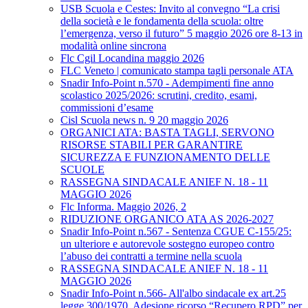
USB Scuola e Cestes: Invito al convegno “La crisi
della società e le fondamenta della scuola: oltre
l’emergenza, verso il futuro” 5 maggio 2026 ore 8-13 in
modalità online sincrona
Flc Cgil Locandina maggio 2026
FLC Veneto | comunicato stampa tagli personale ATA
Snadir Info-Point n.570 - Adempimenti fine anno
scolastico 2025/2026: scrutini, credito, esami,
commissioni d’esame
Cisl Scuola news n. 9 20 maggio 2026
ORGANICI ATA: BASTA TAGLI, SERVONO
RISORSE STABILI PER GARANTIRE
SICUREZZA E FUNZIONAMENTO DELLE
SCUOLE
RASSEGNA SINDACALE ANIEF N. 18 - 11
MAGGIO 2026
Flc Informa. Maggio 2026, 2
RIDUZIONE ORGANICO ATA AS 2026-2027
Snadir Info-Point n.567 - Sentenza CGUE C‑155/25:
un ulteriore e autorevole sostegno europeo contro
l’abuso dei contratti a termine nella scuola
RASSEGNA SINDACALE ANIEF N. 18 - 11
MAGGIO 2026
Snadir Info-Point n.566- All'albo sindacale ex art.25
legge 300/1970. Adesione ricorso “Recupero RPD” per