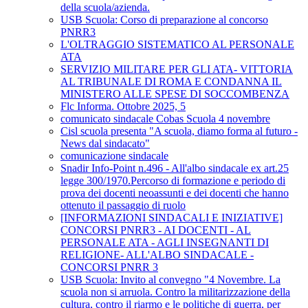
della scuola/azienda.
USB Scuola: Corso di preparazione al concorso
PNRR3
L'OLTRAGGIO SISTEMATICO AL PERSONALE
ATA
SERVIZIO MILITARE PER GLI ATA- VITTORIA
AL TRIBUNALE DI ROMA E CONDANNA IL
MINISTERO ALLE SPESE DI SOCCOMBENZA
Flc Informa. Ottobre 2025, 5
comunicato sindacale Cobas Scuola 4 novembre
Cisl scuola presenta "A scuola, diamo forma al futuro -
News dal sindacato"
comunicazione sindacale
Snadir Info-Point n.496 - All'albo sindacale ex art.25
legge 300/1970.Percorso di formazione e periodo di
prova dei docenti neoassunti e dei docenti che hanno
ottenuto il passaggio di ruolo
[INFORMAZIONI SINDACALI E INIZIATIVE]
CONCORSI PNRR3 - AI DOCENTI - AL
PERSONALE ATA - AGLI INSEGNANTI DI
RELIGIONE- ALL'ALBO SINDACALE -
CONCORSI PNRR 3
USB Scuola: Invito al convegno "4 Novembre. La
scuola non si arruola. Contro la militarizzazione della
cultura, contro il riarmo e le politiche di guerra, per