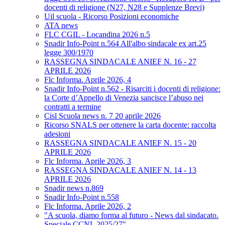
docenti di religione (N27, N28 e Supplenze Brevi)
Uil scuola - Ricorso Posizioni economiche
ATA news
FLC CGIL - Locandina 2026 n.5
Snadir Info-Point n.564 All'albo sindacale ex art.25
legge 300/1970
RASSEGNA SINDACALE ANIEF N. 16 - 27
APRILE 2026
Flc Informa. Aprile 2026, 4
Snadir Info-Point n.562 - Risarciti i docenti di religione:
la Corte d’Appello di Venezia sancisce l’abuso nei
contratti a termine
Cisl Scuola news n. 7 20 aprile 2026
Ricorso SNALS per ottenere la carta docente: raccolta
adesioni
RASSEGNA SINDACALE ANIEF N. 15 - 20
APRILE 2026
Flc Informa. Aprile 2026, 3
RASSEGNA SINDACALE ANIEF N. 14 - 13
APRILE 2026
Snadir news n.869
Snadir Info-Point n.558
Flc Informa. Aprile 2026, 2
"A scuola, diamo forma al futuro - News dal sindacato.
Speciale CCNL 2025/27"