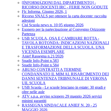
[INFORMAZIONI DAL DIPARTIMENTO] -
RICORSO DOCENTI IRC - FERIE NON GODUTE
Flc Informa. Giugno 2026, 1
Ricorso SNALS per ottenere la carta docente: raccolta
adesioni
Cisl Scuola news n. 10 05 giugno 2026
Esonero per la partecipazione al Convegno Orizzonte
Partenza
USB SCUOLA, OSA E CAMBIARE ROTTA -
TAVOLA ROTONDA: INDICAZIONI NAZIONALI
E TRASFORMAZIONE DELLA SCUOLA. UNA
VICENDA ESEMPLARE
Anief Rassegna n.21/2026
Snadir Info-Point n.583
Snadir Info-Point n.584
ABUSO CONTRATTI A TERMINE
CONDANNATO IL MIM AL RISARCIMENTO DEI
DANNI SENTENZA TRIBNUNALE DI VERONA
UIL SCUOLA
USB Scuola - Le scuole bruciano in estate: 30 gradi e
oltre nelle aule
ATV s.p.a. avviso sciopero 29 maggio 2026 servizi
minimi garantiti
RASSEGNA SINDACALE ANIEF N. 20 - 25
MAGGIO 2026