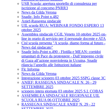
USB Scuola: apertura sportello di consulenza per
iscrizione al concorso PNRR3
News da Gilda Verona
Snadir- Info Point n.482
Anief-Rassegna sindacale
UIL scuola RUA: WEBINAR FONDO ESPERO 13
ottobre 2025
Assemblea sindacale CGIL Veneto 10 ottobre 2025 on-
line in orario di servizio per il personale docente e ATA
Cisl scuola presenta "A scuola, diamo forma al futuro -
News dal sindacato"
Snadir Info-Point n.490 - Flotilla e MEAN: corridoi
umanitari di Pace da proteggere - Dall’impegno civile
di Gaza all’azione nonviolenta in Ucraina, Snadir
rilancia l’appello alle Istituzioni italiane
Flc Informa
News da Gilda Verona
Integrazione sciopero 03 ottobre 2025 SSPG classe 3C
ANIEF: RASSEGNA SINDACALE N. 26 - 29
SETTEMBRE 2025
sciopero intera giornata 03 ottobre 2025 S.I. COBAS
ASSEMBLEA SINDACALE REGIONALE UIL
SCUOLA RUA 06 OTTOBRE 2025
RASSEGNA SINDACALE ANIEF N. 29 - 22
SETTEMBRE 2025