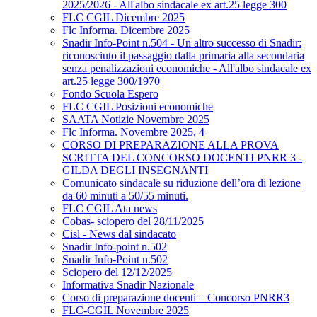
2025/2026 - All'albo sindacale ex art.25 legge 300
FLC CGIL Dicembre 2025
Flc Informa. Dicembre 2025
Snadir Info-Point n.504 - Un altro successo di Snadir:
riconosciuto il passaggio dalla primaria alla secondaria
senza penalizzazioni economiche - All'albo sindacale ex
art.25 legge 300/1970
Fondo Scuola Espero
FLC CGIL Posizioni economiche
SAATA Notizie Novembre 2025
Flc Informa. Novembre 2025, 4
CORSO DI PREPARAZIONE ALLA PROVA
SCRITTA DEL CONCORSO DOCENTI PNRR 3 -
GILDA DEGLI INSEGNANTI
Comunicato sindacale su riduzione dell’ora di lezione
da 60 minuti a 50/55 minuti.
FLC CGIL Ata news
Cobas- sciopero del 28/11/2025
Cisl - News dal sindacato
Snadir Info-point n.502
Snadir Info-Point n.502
Sciopero del 12/12/2025
Informativa Snadir Nazionale
Corso di preparazione docenti – Concorso PNRR3
FLC-CGIL Novembre 2025