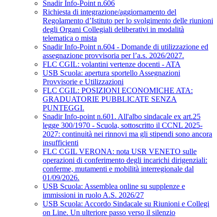
Snadir Info-Point n.606
Richiesta di integrazione/aggiornamento del
Regolamento d’Istituto per lo svolgimento delle riunioni
degli Organi Collegiali deliberativi in modalità
telematica o mista
Snadir Info-Point n.604 - Domande di utilizzazione ed
assegnazione provvisoria per l’a.s. 2026/2027.
FLC CGIL: volantini vertenze docenti - ATA
USB Scuola: apertura sportello Assegnazioni
Provvisorie e Utilizzazioni
FLC CGIL: POSIZIONI ECONOMICHE ATA:
GRADUATORIE PUBBLICATE SENZA
PUNTEGGI.
Snadir Info-point n.601. All'albo sindacale ex art.25
legge 300/1970 - Scuola, sottoscritto il CCNL 2025-
2027: continuità nei rinnovi ma gli stipendi sono ancora
insufficienti
FLC CGIL VERONA: nota USR VENETO sulle
operazioni di conferimento degli incarichi dirigenziali:
conferme, mutamenti e mobilità interregionale dal
01/09/2026.
USB Scuola: Assemblea online su supplenze e
immissioni in ruolo A.S. 2026/27
USB Scuola: Accordo Sindacale su Riunioni e Collegi
on Line. Un ulteriore passo verso il silenzio