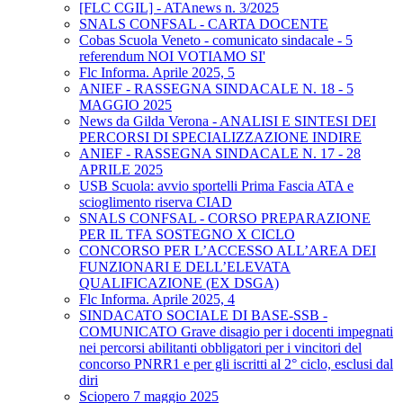
[FLC CGIL] - ATAnews n. 3/2025
SNALS CONFSAL - CARTA DOCENTE
Cobas Scuola Veneto - comunicato sindacale - 5
referendum NOI VOTIAMO SI'
Flc Informa. Aprile 2025, 5
ANIEF - RASSEGNA SINDACALE N. 18 - 5
MAGGIO 2025
News da Gilda Verona - ANALISI E SINTESI DEI
PERCORSI DI SPECIALIZZAZIONE INDIRE
ANIEF - RASSEGNA SINDACALE N. 17 - 28
APRILE 2025
USB Scuola: avvio sportelli Prima Fascia ATA e
scioglimento riserva CIAD
SNALS CONFSAL - CORSO PREPARAZIONE
PER IL TFA SOSTEGNO X CICLO
CONCORSO PER L’ACCESSO ALL’AREA DEI
FUNZIONARI E DELL’ELEVATA
QUALIFICAZIONE (EX DSGA)
Flc Informa. Aprile 2025, 4
SINDACATO SOCIALE DI BASE-SSB -
COMUNICATO Grave disagio per i docenti impegnati
nei percorsi abilitanti obbligatori per i vincitori del
concorso PNRR1 e per gli iscritti al 2° ciclo, esclusi dal
diri
Sciopero 7 maggio 2025