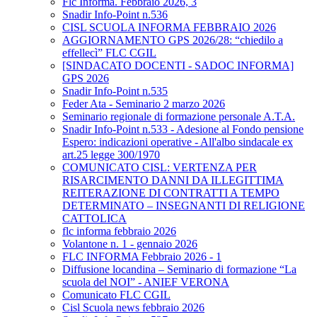
Flc Informa. Febbraio 2026, 3
Snadir Info-Point n.536
CISL SCUOLA INFORMA FEBBRAIO 2026
AGGIORNAMENTO GPS 2026/28: “chiedilo a
effellecì” FLC CGIL
[SINDACATO DOCENTI - SADOC INFORMA]
GPS 2026
Snadir Info-Point n.535
Feder Ata - Seminario 2 marzo 2026
Seminario regionale di formazione personale A.T.A.
Snadir Info-Point n.533 - Adesione al Fondo pensione
Espero: indicazioni operative - All'albo sindacale ex
art.25 legge 300/1970
COMUNICATO CISL: VERTENZA PER
RISARCIMENTO DANNI DA ILLEGITTIMA
REITERAZIONE DI CONTRATTI A TEMPO
DETERMINATO – INSEGNANTI DI RELIGIONE
CATTOLICA
flc informa febbraio 2026
Volantone n. 1 - gennaio 2026
FLC INFORMA Febbraio 2026 - 1
Diffusione locandina – Seminario di formazione “La
scuola del NOI” - ANIEF VERONA
Comunicato FLC CGIL
Cisl Scuola news febbraio 2026