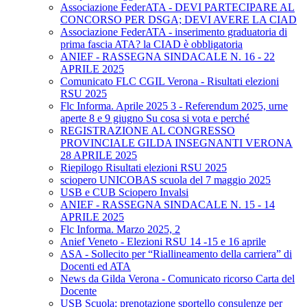
Associazione FederATA - DEVI PARTECIPARE AL
CONCORSO PER DSGA; DEVI AVERE LA CIAD
Associazione FederATA - inserimento graduatoria di
prima fascia ATA? la CIAD è obbligatoria
ANIEF - RASSEGNA SINDACALE N. 16 - 22
APRILE 2025
Comunicato FLC CGIL Verona - Risultati elezioni
RSU 2025
Flc Informa. Aprile 2025 3 - Referendum 2025, urne
aperte 8 e 9 giugno Su cosa si vota e perché
REGISTRAZIONE AL CONGRESSO
PROVINCIALE GILDA INSEGNANTI VERONA
28 APRILE 2025
Riepilogo Risultati elezioni RSU 2025
sciopero UNICOBAS scuola del 7 maggio 2025
USB e CUB Sciopero Invalsi
ANIEF - RASSEGNA SINDACALE N. 15 - 14
APRILE 2025
Flc Informa. Marzo 2025, 2
Anief Veneto - Elezioni RSU 14 -15 e 16 aprile
ASA - Sollecito per “Riallineamento della carriera” di
Docenti ed ATA
News da Gilda Verona - Comunicato ricorso Carta del
Docente
USB Scuola: prenotazione sportello consulenze per