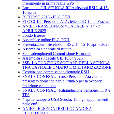
inserimento in prima fascia GPS
Locandina UIL SCUOLA RUA elezioni RSU 14-15-
16 aprile
RICORSO 2013 - FLC CGIL
FLC CGIL - Personale ATA: lettera di Gianna Fracassi
ANIEF - RASSEGNA SINDACALE N. 14 - 7
APRILE 2025
Fondo Espero
Assemblee online FLC CGIL
Presentazione liste elezioni RSU 14-15-16 aprile 2025
Assemblea sindacale di istituto
Sede adempimenti Commissione Elettorale
Assemblea sindacale UIL 10/04/2025
SSB. LA FUNZIONE SOCIALE DELLA SCUOLA
TRA CAPITALE UMANO E MILITARIZZAZIONE
Costituzione commissione elettorale RSU
SNALS-CONFSAL - corso Personale Ata che ha
presentato domanda per la Prima o per la Seconda
Posizione economica
SNALS-CONFSAL - Riliquidazione pensione, TFR e
TFS
4 aprile: sciopero USB Scuola. Tutti gli appuntamenti
nelle città
ANIEF - ELEZIONI RSU LOCANDINA
ELETTORALE