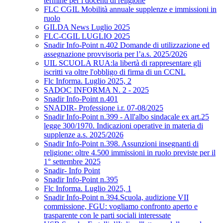
termine per i docenti di religione
FLC CGIL Mobilità annuale supplenze e immissioni in
ruolo
GILDA News Luglio 2025
FLC-CGIL LUGLIO 2025
Snadir Info-Point n.402 Domande di utilizzazione ed
assegnazione provvisoria per l’a.s. 2025/2026
UIL SCUOLA RUA:la libertà di rappresentare gli
iscritti va oltre l'obbligo di firma di un CCNL
Flc Informa. Luglio 2025, 2
SADOC INFORMA N. 2 - 2025
Snadir Info-Point n.401
SNADIR- Professione i.r. 07-08/2025
Snadir Info-Point n.399 - All'albo sindacale ex art.25
legge 300/1970. Indicazioni operative in materia di
supplenze a.s. 2025/2026
Snadir Info-Point n.398. Assunzioni insegnanti di
religione: oltre 4.500 immissioni in ruolo previste per il
1° settembre 2025
Snadir- Info Point
Snadir Info-Point n.395
Flc Informa. Luglio 2025, 1
Snadir Info-Point n.394.Scuola, audizione VII
commissione, FGU: vogliamo confronto aperto e
trasparente con le parti sociali interessate