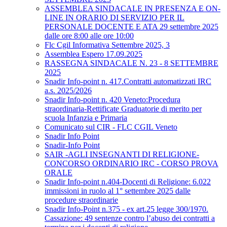
ASSEMBLEA SINDACALE IN PRESENZA E ON-
LINE IN ORARIO DI SERVIZIO PER IL
PERSONALE DOCENTE E ATA 29 settembre 2025
dalle ore 8:00 alle ore 10:00
Flc Cgil Informativa Settembre 2025, 3
Assemblea Espero 17.09.2025
RASSEGNA SINDACALE N. 23 - 8 SETTEMBRE
2025
Snadir Info-point n. 417.Contratti automatizzati IRC
a.s. 2025/2026
Snadir Info-point n. 420 Veneto:Procedura
straordinaria-Rettificate Graduatorie di merito per
scuola Infanzia e Primaria
Comunicato sul CIR - FLC CGIL Veneto
Snadir Info Point
Snadir-Info Point
SAIR -AGLI INSEGNANTI DI RELIGIONE-
CONCORSO ORDINARIO IRC - CORSO PROVA
ORALE
Snadir Info-point n.404-Docenti di Religione: 6.022
immissioni in ruolo al 1° settembre 2025 dalle
procedure straordinarie
Snadir Info-Point n.375 - ex art.25 legge 300/1970.
Cassazione: 49 sentenze contro l’abuso dei contratti a