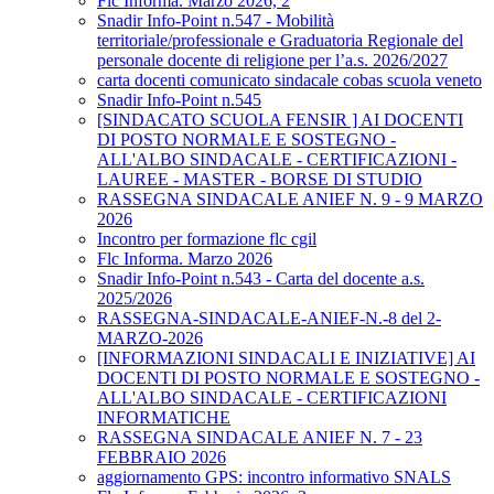
Flc Informa. Marzo 2026, 2
Snadir Info-Point n.547 - Mobilità
territoriale/professionale e Graduatoria Regionale del
personale docente di religione per l’a.s. 2026/2027
carta docenti comunicato sindacale cobas scuola veneto
Snadir Info-Point n.545
[SINDACATO SCUOLA FENSIR ] AI DOCENTI
DI POSTO NORMALE E SOSTEGNO -
ALL'ALBO SINDACALE - CERTIFICAZIONI -
LAUREE - MASTER - BORSE DI STUDIO
RASSEGNA SINDACALE ANIEF N. 9 - 9 MARZO
2026
Incontro per formazione flc cgil
Flc Informa. Marzo 2026
Snadir Info-Point n.543 - Carta del docente a.s.
2025/2026
RASSEGNA-SINDACALE-ANIEF-N.-8 del 2-
MARZO-2026
[INFORMAZIONI SINDACALI E INIZIATIVE] AI
DOCENTI DI POSTO NORMALE E SOSTEGNO -
ALL'ALBO SINDACALE - CERTIFICAZIONI
INFORMATICHE
RASSEGNA SINDACALE ANIEF N. 7 - 23
FEBBRAIO 2026
aggiornamento GPS: incontro informativo SNALS