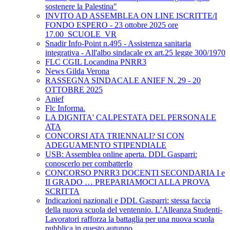
sostenere la Palestina"
INVITO AD ASSEMBLEA ON LINE ISCRITTE/I
FONDO ESPERO - 23 ottobre 2025 ore
17.00_SCUOLE_VR
Snadir Info-Point n.495 - Assistenza sanitaria
integrativa - All'albo sindacale ex art.25 legge 300/1970
FLC CGIL Locandina PNRR3
News Gilda Verona
RASSEGNA SINDACALE ANIEF N. 29 - 20
OTTOBRE 2025
Anief
Flc Informa.
LA DIGNITA' CALPESTATA DEL PERSONALE
ATA
CONCORSI ATA TRIENNALI? SI CON
ADEGUAMENTO STIPENDIALE
USB: Assemblea online aperta. DDL Gasparri:
conoscerlo per combatterlo
CONCORSO PNRR3 DOCENTI SECONDARIA I e
II GRADO … PREPARIAMOCI ALLA PROVA
SCRITTA
Indicazioni nazionali e DDL Gasparri: stessa faccia
della nuova scuola del ventennio. L’Alleanza Studenti-
Lavoratori rafforza la battaglia per una nuova scuola
pubblica in questo autunno