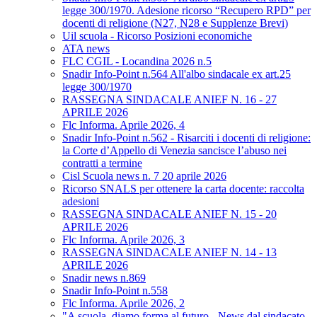
legge 300/1970. Adesione ricorso “Recupero RPD” per
docenti di religione (N27, N28 e Supplenze Brevi)
Uil scuola - Ricorso Posizioni economiche
ATA news
FLC CGIL - Locandina 2026 n.5
Snadir Info-Point n.564 All'albo sindacale ex art.25
legge 300/1970
RASSEGNA SINDACALE ANIEF N. 16 - 27
APRILE 2026
Flc Informa. Aprile 2026, 4
Snadir Info-Point n.562 - Risarciti i docenti di religione:
la Corte d’Appello di Venezia sancisce l’abuso nei
contratti a termine
Cisl Scuola news n. 7 20 aprile 2026
Ricorso SNALS per ottenere la carta docente: raccolta
adesioni
RASSEGNA SINDACALE ANIEF N. 15 - 20
APRILE 2026
Flc Informa. Aprile 2026, 3
RASSEGNA SINDACALE ANIEF N. 14 - 13
APRILE 2026
Snadir news n.869
Snadir Info-Point n.558
Flc Informa. Aprile 2026, 2
"A scuola, diamo forma al futuro - News dal sindacato.