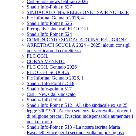
Cisl Scuola news febbraio 2026
Snadir Info-Point n.527
SINDACATO INS. RELIGIONE - SAIR NOTIZIE
Flc Informa. Gennaio 2026, 4
Snadir Info-Point n.525
Prerogative sindacali FLC CGIL
Snadir Info-Point n.524
COMUNICATO SINDACATO INS. RELIGIONE
ARRETRATI SCUOLA 2024 – 2025: alcuni consigli
per verificarne la correttezza
FLC CGIL
COBAS VENETO
FLC CGIL Gennaio 2026
FLC CGIL SCUOLA
Flc Informa. Gennaio 2026, 1
Snadir- Info Point n. 518
Snadir Info-point n.517
Cisl - News dal sindacato
Snadir- Info Point
Snadir Info-Point n.512 - All'albo sindacale ex art.25
legge 300/1970. Ancora sentenze favorevoli ai docenti
di religione precari. Ruscica: indispensabile aumentare i
posti di ruolo
Snadir Info-Point n.513 - La nostra iscritta Maria
Raspatelli vince per la seconda volta un prestigioso