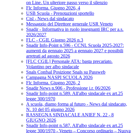
on Line. Un ulteriore passo verso il silenzio
Flc Informa. Giugno 2026, 4
USB Scuola - Prenotazioni sportello
Cisl - News dal sindacato
Messaggio del Direttore generale USR Veneto
Snadir - Informativa in ruolo insegnanti IRC per a.s.
2026/2027
FLC - CGIL Giugno 2026 n.3
Snadir Info-Point n.596 - CCNL Scuola 2025-2027:
aumenti da gennaio 2025 a gennaio 2027 e possibili
arretrati ad agosto 2026
[FLC CGIL] Personale ATA: basta precariato.
Volantino per albo sindacale
Snals Confsal Posizione Snals su Passweb
Campagna NASPI SCUOLA 2026
Flc Informa. Giugno 2026, 2
Snadir News n.906 - Professione i.r. 06/2026
Snadir Info-point n.589. All'albo sindacale ex art.25
legge 300/1970
A scuola, diamo forma al futuro - News dal sindacato,
N. 10 del 05 giugno 2026
RASSEGNA SINDACALE ANIEF N. 22 - 8
GIUGNO 2026
Snadir Info-point n.587. All'albo sindacale ex art.25
legge 300/1970 - Veneto – Concorso ordinario – Nuova