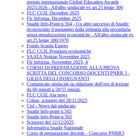
premio internazionale Global Education Awards
2025/2026 - All'albo sindacale ex art.25 legge 300
FLC CGIL Dicembre 2025
Flc Informa. Dicembre 2025
Snadir Info-Point n.504 - Un altro successo di Snadir:
riconosciuto il passaggio dalla primaria alla secondaria
senza penalizzazioni economiche - All'albo sindacale ex
art.25 legge 300/1970
Fondo Scuola Espero
FLC CGIL Posizioni economiche
SAATA Notizie Novembre 2025
Flc Informa. Novembre 2025, 4
CORSO DI PREPARAZIONE ALLA PROVA
SCRITTA DEL CONCORSO DOCENTI PNRR 3 -
GILDA DEGLI INSEGNANTI
Comunicato sindacale su riduzione dell’ora di lezione
da 60 minuti a 50/55 minuti.
FLC CGIL Ata news
Cobas- sciopero del 28/11/2025
Cisl - News dal sindacato
Snadir Info-point n.502
Snadir Info-Point n.502
Sciopero del 12/12/2025
Informativa Snadir Nazionale
Corso di preparazione docenti – Concorso PNRR3