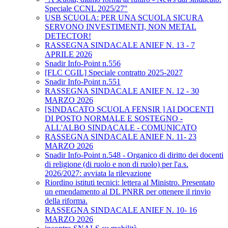
Speciale CCNL 2025/27"
USB SCUOLA: PER UNA SCUOLA SICURA
SERVONO INVESTIMENTI, NON METAL
DETECTOR!
RASSEGNA SINDACALE ANIEF N. 13 - 7
APRILE 2026
Snadir Info-Point n.556
[FLC CGIL] Speciale contratto 2025-2027
Snadir Info-Point n.551
RASSEGNA SINDACALE ANIEF N. 12 - 30
MARZO 2026
[SINDACATO SCUOLA FENSIR ] AI DOCENTI
DI POSTO NORMALE E SOSTEGNO -
ALL'ALBO SINDACALE - COMUNICATO
RASSEGNA SINDACALE ANIEF N. 11- 23
MARZO 2026
Snadir Info-Point n.548 - Organico di diritto dei docenti
di religione (di ruolo e non di ruolo) per l'a.s.
2026/2027: avviata la rilevazione
Riordino istituti tecnici: lettera al Ministro. Presentato
un emendamento al DL PNRR per ottenere il rinvio
della riforma.
RASSEGNA SINDACALE ANIEF N. 10- 16
MARZO 2026