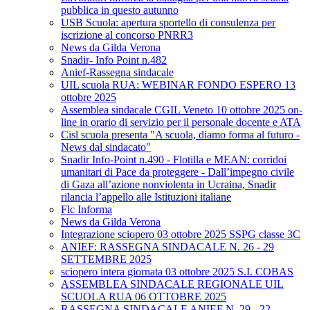
pubblica in questo autunno
USB Scuola: apertura sportello di consulenza per
iscrizione al concorso PNRR3
News da Gilda Verona
Snadir- Info Point n.482
Anief-Rassegna sindacale
UIL scuola RUA: WEBINAR FONDO ESPERO 13
ottobre 2025
Assemblea sindacale CGIL Veneto 10 ottobre 2025 on-
line in orario di servizio per il personale docente e ATA
Cisl scuola presenta "A scuola, diamo forma al futuro -
News dal sindacato"
Snadir Info-Point n.490 - Flotilla e MEAN: corridoi
umanitari di Pace da proteggere - Dall’impegno civile
di Gaza all’azione nonviolenta in Ucraina, Snadir
rilancia l’appello alle Istituzioni italiane
Flc Informa
News da Gilda Verona
Integrazione sciopero 03 ottobre 2025 SSPG classe 3C
ANIEF: RASSEGNA SINDACALE N. 26 - 29
SETTEMBRE 2025
sciopero intera giornata 03 ottobre 2025 S.I. COBAS
ASSEMBLEA SINDACALE REGIONALE UIL
SCUOLA RUA 06 OTTOBRE 2025
RASSEGNA SINDACALE ANIEF N. 29 - 22