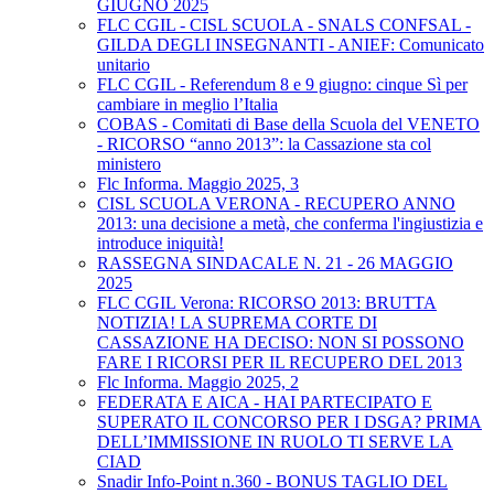
GIUGNO 2025
FLC CGIL - CISL SCUOLA - SNALS CONFSAL -
GILDA DEGLI INSEGNANTI - ANIEF: Comunicato
unitario
FLC CGIL - Referendum 8 e 9 giugno: cinque Sì per
cambiare in meglio l’Italia
COBAS - Comitati di Base della Scuola del VENETO
- RICORSO “anno 2013”: la Cassazione sta col
ministero
Flc Informa. Maggio 2025, 3
CISL SCUOLA VERONA - RECUPERO ANNO
2013: una decisione a metà, che conferma l'ingiustizia e
introduce iniquità!
RASSEGNA SINDACALE N. 21 - 26 MAGGIO
2025
FLC CGIL Verona: RICORSO 2013: BRUTTA
NOTIZIA! LA SUPREMA CORTE DI
CASSAZIONE HA DECISO: NON SI POSSONO
FARE I RICORSI PER IL RECUPERO DEL 2013
Flc Informa. Maggio 2025, 2
FEDERATA E AICA - HAI PARTECIPATO E
SUPERATO IL CONCORSO PER I DSGA? PRIMA
DELL’IMMISSIONE IN RUOLO TI SERVE LA
CIAD
Snadir Info-Point n.360 - BONUS TAGLIO DEL