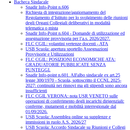
Bacheca Sindacale
Snadir Info-Point n.606
Richiesta di integrazione/aggiornamento del
Regolamento d’Istituto per lo svolgimento delle riunioni
degli Organi Collegiali deliberativi in modalità
telematica o mista
Snadir Info-Point n.604 - Domande di utilizzazione ed
assegnazione provvisoria per l’a.s. 2026/2027.
FLC CGIL: volantini vertenze docenti - ATA
USB Scuola: apertura sportello Assegnazioni
Provvisorie e Utilizzazioni
FLC CGIL: POSIZIONI ECONOMICHE ATA:
GRADUATORIE PUBBLICATE SENZA
PUNTEGGI.
Snadir Info-point n.601. All'albo sindacale ex art.25
legge 300/1970 - Scuola, sottoscritto il CCNL 2025-
2027: continuità nei rinnovi ma gli stipendi sono ancora
insufficienti
FLC CGIL VERONA: nota USR VENETO sulle
operazioni di conferimento degli incarichi dirigenziali:
conferme, mutamenti e mobilità interregionale dal
01/09/2026.
USB Scuola: Assemblea online su supplenze e
immissioni in ruolo A.S. 2026/27
USB Scuola: Accordo Sindacale su Riunioni e Collegi