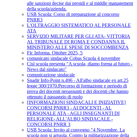
alle sanzioni decise dai presidi e al middle management
della scuola/azienda.
USB Scuola: Corso di preparazione al concorso
PNRR3
L'OLTRAGGIO SISTEMATICO AL PERSONALE
ATA
SERVIZIO MILITARE PER GLI ATA- VITTORIA
AL TRIBUNALE DI ROMA E CONDANNA IL
MINISTERO ALLE SPESE DI SOCCOMBENZA
Flc Informa. Ottobre 2025, 5
comunicato sindacale Cobas Scuola 4 novembre
Cisl scuola presenta "A scuola, diamo forma al futuro -
News dal sindacato"
comunicazione sindacale
Snadir Info-Point n.496 - All'albo sindacale ex art.25
legge 300/1970.Percorso di formazione e periodo di
prova dei docenti neoassunti e dei docenti che hanno
ottenuto il passaggio di ruolo
[INFORMAZIONI SINDACALI E INIZIATIVE]
CONCORSI PNRR3 - AI DOCENTI - AL
PERSONALE ATA - AGLI INSEGNANTI DI
RELIGIONE- ALL'ALBO SINDACALE -
CONCORSI PNRR 3
USB Scuola: Invito al convegno "4 Novembre. La
scuola non si arruola. Contro la militarizzazione della