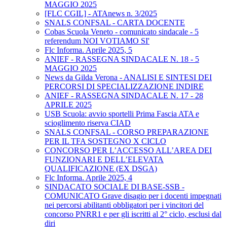
MAGGIO 2025
[FLC CGIL] - ATAnews n. 3/2025
SNALS CONFSAL - CARTA DOCENTE
Cobas Scuola Veneto - comunicato sindacale - 5
referendum NOI VOTIAMO SI'
Flc Informa. Aprile 2025, 5
ANIEF - RASSEGNA SINDACALE N. 18 - 5
MAGGIO 2025
News da Gilda Verona - ANALISI E SINTESI DEI
PERCORSI DI SPECIALIZZAZIONE INDIRE
ANIEF - RASSEGNA SINDACALE N. 17 - 28
APRILE 2025
USB Scuola: avvio sportelli Prima Fascia ATA e
scioglimento riserva CIAD
SNALS CONFSAL - CORSO PREPARAZIONE
PER IL TFA SOSTEGNO X CICLO
CONCORSO PER L’ACCESSO ALL’AREA DEI
FUNZIONARI E DELL’ELEVATA
QUALIFICAZIONE (EX DSGA)
Flc Informa. Aprile 2025, 4
SINDACATO SOCIALE DI BASE-SSB -
COMUNICATO Grave disagio per i docenti impegnati
nei percorsi abilitanti obbligatori per i vincitori del
concorso PNRR1 e per gli iscritti al 2° ciclo, esclusi dal
diri