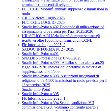
Cassazione: 49 sentenze contro l’abuso dei contratti a
termine per i docenti di religione
FLC CGIL Mobilità annuale supplenze e immissioni in
ruolo
GILDA News Luglio 2025
FLC-CGIL LUGLIO 2025
Snadir Info-Point n.402 Domande di utilizzazione ed
assegnazione provvisoria per l’a.s. 2025/2026
UIL SCUOLA RUA:la libertà di rappresentare gli
iscritti va oltre l'obbligo di firma di un CCNL
Flc Informa. Luglio 2025, 2
SADOC INFORMA N. 2 - 2025
Snadir Info-Point n.401
SNADIR- Professione i.r. 07-08/2025
Snadir Info-Point n.399 - All'albo sindacale ex art.25
legge 300/1970. Indicazioni operative in materia di
supplenze a.s. 2025/2026
Snadir Info-Point n.398. Assunzioni insegnanti di
religione: oltre 4.500 immissioni in ruolo previste per il
1° settembre 2025
Snadir- Info Point
Snadir Info-Point n.395
Flc Informa. Luglio 2025, 1
Snadir Info-Point n.394.Scuola, audizione VII
commissione, FGU: vogliamo confronto aperto e