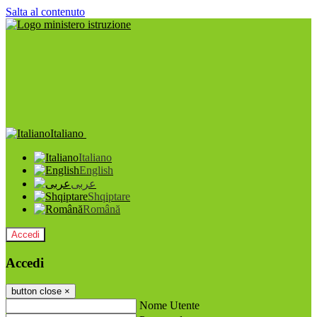
Salta al contenuto
Italiano
Italiano
English
عربى
Shqiptare
Română
Accedi
Accedi
button close
×
Nome Utente