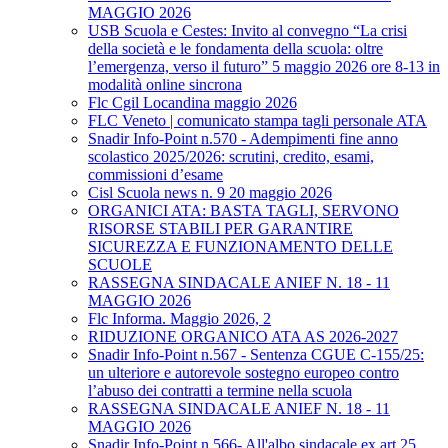
MAGGIO 2026
USB Scuola e Cestes: Invito al convegno “La crisi
della società e le fondamenta della scuola: oltre
l’emergenza, verso il futuro” 5 maggio 2026 ore 8-13 in
modalità online sincrona
Flc Cgil Locandina maggio 2026
FLC Veneto | comunicato stampa tagli personale ATA
Snadir Info-Point n.570 - Adempimenti fine anno
scolastico 2025/2026: scrutini, credito, esami,
commissioni d’esame
Cisl Scuola news n. 9 20 maggio 2026
ORGANICI ATA: BASTA TAGLI, SERVONO
RISORSE STABILI PER GARANTIRE
SICUREZZA E FUNZIONAMENTO DELLE
SCUOLE
RASSEGNA SINDACALE ANIEF N. 18 - 11
MAGGIO 2026
Flc Informa. Maggio 2026, 2
RIDUZIONE ORGANICO ATA AS 2026-2027
Snadir Info-Point n.567 - Sentenza CGUE C‑155/25:
un ulteriore e autorevole sostegno europeo contro
l’abuso dei contratti a termine nella scuola
RASSEGNA SINDACALE ANIEF N. 18 - 11
MAGGIO 2026
Snadir Info-Point n.566- All'albo sindacale ex art.25