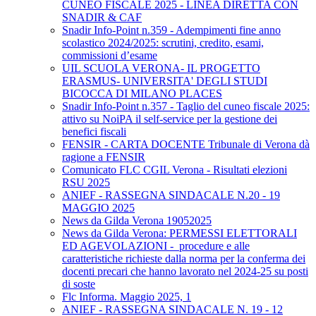
CUNEO FISCALE 2025 - LINEA DIRETTA CON
SNADIR & CAF
Snadir Info-Point n.359 - Adempimenti fine anno
scolastico 2024/2025: scrutini, credito, esami,
commissioni d’esame
UIL SCUOLA VERONA- IL PROGETTO
ERASMUS- UNIVERSITA' DEGLI STUDI
BICOCCA DI MILANO PLACES
Snadir Info-Point n.357 - Taglio del cuneo fiscale 2025:
attivo su NoiPA il self-service per la gestione dei
benefici fiscali
FENSIR - CARTA DOCENTE Tribunale di Verona dà
ragione a FENSIR
Comunicato FLC CGIL Verona - Risultati elezioni
RSU 2025
ANIEF - RASSEGNA SINDACALE N.20 - 19
MAGGIO 2025
News da Gilda Verona 19052025
News da Gilda Verona: PERMESSI ELETTORALI
ED AGEVOLAZIONI - procedure e alle
caratteristiche richieste dalla norma per la conferma dei
docenti precari che hanno lavorato nel 2024-25 su posti
di soste
Flc Informa. Maggio 2025, 1
ANIEF - RASSEGNA SINDACALE N. 19 - 12