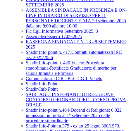
SETTEMBRE 2025
ASSEMBLEA SINDACALE IN PRESENZA E ON-
LINE IN ORARIO DI SERVIZIO PER IL
PERSONALE DOCENTE E ATA 29 settembre 2025
dalle ore 8:00 alle ore 10:00
Flc Cgil Informativa Settembre 2025, 3
Assemblea Espero 17.09.2025
RASSEGNA SINDACALE N. 23 - 8 SETTEMBRE
2025
Snadir Info-point n. 417.Contratti automatizzati IRC
a.s. 2025/2026
Snadir Info-point n. 420 Veneto:Procedura
straordinaria-Rettificate Graduatorie di merito per
scuola Infanzia e Primaria
Comunicato sul CIR - FLC CGIL Veneto
Snadir Info Point
Snadir-Info Point
SAIR -AGLI INSEGNANTI DI RELIGIONE-
CONCORSO ORDINARIO IRC - CORSO PROVA
ORALE
Snadir Info-point n.404-Docenti di Religione: 6.022
immissioni in ruolo al 1° settembre 2025 dalle
procedure straordinarie
Snadir Info-Point n.375 - ex art.25 legge 300/1970.