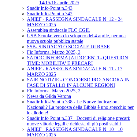
14/15/16 aprile 2025
Snadir Info-Point n.343
Snadir Info-Point n.342
ANIEF - RASSEGNA SINDACALE N. 12 - 24
MARZO 2025
Assemblea sindacale FLC CGIL
USB Scuola: verso lo sciopero del 4 aprile, per una
nuova scuola pubblica statale
SSB- SINDACATO SOCIALE DI BASE
Flc Informa. Marzo 2025, 3
SADOC INFORMA] AI DOCENTI - QUESTION
TIME: MOBILITA' E PRECARI
ANIEF - RASSEGNA SINDACALE N. 11 - 17
MARZO 2025
SAIR NOTIZIE - CONCORSO IRC: ANCORA IN
FASE DI STALLO IN ALCUNE REGIONI
Flc Informa. Marzo 2025, 2
News da Gilda Verona
Snadir Info-Point n.338 - Le Nuove Indicazioni
Nazionali? La proposta della Bibbia è uno specchio per
le allodole!
Snadir Info-Point n.337 - Docenti di religione precari:
nuove vittorie legali e richiesta di più posti stabili
ANIEF - RASSEGNA SINDACALE N. 10 - 10
MARZO 2025