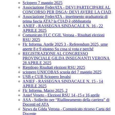
Sciopero 7 maggio 2025
Associazione FederATA - DEVI PARTECIPARE AL
CONCORSO PER DSGA; DEVI AVERE LA CIAD
Associazione FederATA - inserimento graduatoria di
prima fascia ATA? la CIAD è obbligatoria
ANIEF - RASSEGNA SINDACALE N. 16 - 22
APRILE 2025
Comunicato FLC CGIL Verona - Risultati elezioni
RSU 2025
Flc Informa. Aprile 2025 3 - Referendum 2025, urne
aperte 8 e 9 giugno Su cosa si vota e perché
REGISTRAZIONE AL CONGRESSO
PROVINCIALE GILDA INSEGNANTI VERONA
28 APRILE 2025
Riepilogo Risultati elezioni RSU 2025
sciopero UNICOBAS scuola del 7 maggio 2025
USB e CUB Sciopero Invalsi
ANIEF - RASSEGNA SINDACALE N. 15 - 14
APRILE 2025
Flc Informa. Marzo 2025, 2
Anief Veneto - Elezioni RSU 14 -15 e 16 aprile
ASA - Sollecito per “Riallineamento della carriera” di
Docenti ed ATA
News da Gilda Verona - Comunicato ricorso Carta del
Docente