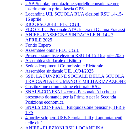
USB Scuola: prenotazione sportello consulenze per
inserimento in prima fascia GPS
Locandina UIL SCUOLA RUA elezioni RSU 14-15-
16 aprile
RICORSO 2013 - FLC CGIL
FLC CGIL - Personale ATA: lettera di Gianna Fracassi
ANIEF - RASSEGNA SINDACALE N. 14 - 7
APRILE 2025
Fondo Espero
Assemblee online FLC CGIL
Presentazione liste elezioni RSU 14-15-16 aprile 2025
Assemblea sindacale di istituto
Sede adempimenti Commissione Elettorale
Assemblea sindacale UIL 10/04/2025
SSB. LA FUNZIONE SOCIALE DELLA SCUOLA
TRA CAPITALE UMANO E MILITARIZZAZIONE
Costituzione commissione elettorale RSU
SNALS-CONFSAL - corso Personale Ata che ha
presentato domanda per la Prima o per la Seconda
Posizione economica
SNALS-CONFSAL - Riliquidazione pensione, TFR e
TFS
4 aprile: sciopero USB Scuola. Tutti gli appuntamenti
nelle città
ANIEF - ELEZIONI RSU LOCANDINA