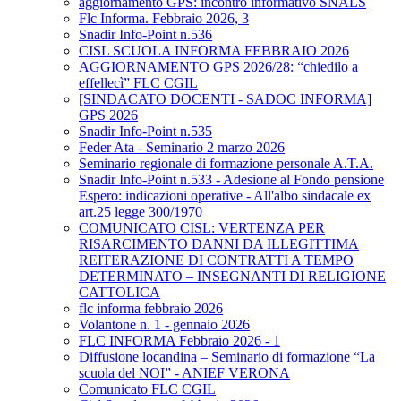
aggiornamento GPS: incontro informativo SNALS
Flc Informa. Febbraio 2026, 3
Snadir Info-Point n.536
CISL SCUOLA INFORMA FEBBRAIO 2026
AGGIORNAMENTO GPS 2026/28: “chiedilo a
effellecì” FLC CGIL
[SINDACATO DOCENTI - SADOC INFORMA]
GPS 2026
Snadir Info-Point n.535
Feder Ata - Seminario 2 marzo 2026
Seminario regionale di formazione personale A.T.A.
Snadir Info-Point n.533 - Adesione al Fondo pensione
Espero: indicazioni operative - All'albo sindacale ex
art.25 legge 300/1970
COMUNICATO CISL: VERTENZA PER
RISARCIMENTO DANNI DA ILLEGITTIMA
REITERAZIONE DI CONTRATTI A TEMPO
DETERMINATO – INSEGNANTI DI RELIGIONE
CATTOLICA
flc informa febbraio 2026
Volantone n. 1 - gennaio 2026
FLC INFORMA Febbraio 2026 - 1
Diffusione locandina – Seminario di formazione “La
scuola del NOI” - ANIEF VERONA
Comunicato FLC CGIL