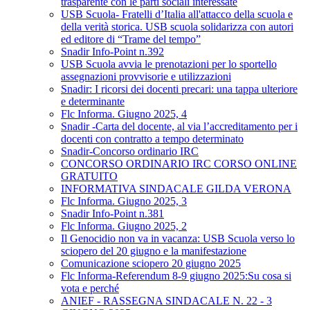
trasparente con le parti sociali interessate
USB Scuola- Fratelli d’Italia all'attacco della scuola e
della verità storica. USB scuola solidarizza con autori
ed editore di “Trame del tempo”
Snadir Info-Point n.392
USB Scuola avvia le prenotazioni per lo sportello
assegnazioni provvisorie e utilizzazioni
Snadir: I ricorsi dei docenti precari: una tappa ulteriore
e determinante
Flc Informa. Giugno 2025, 4
Snadir -Carta del docente, al via l’accreditamento per i
docenti con contratto a tempo determinato
Snadir-Concorso ordinario IRC
CONCORSO ORDINARIO IRC CORSO ONLINE
GRATUITO
INFORMATIVA SINDACALE GILDA VERONA
Flc Informa. Giugno 2025, 3
Snadir Info-Point n.381
Flc Informa. Giugno 2025, 2
Il Genocidio non va in vacanza: USB Scuola verso lo
sciopero del 20 giugno e la manifestazione
Comunicazione sciopero 20 giugno 2025
Flc Informa-Referendum 8-9 giugno 2025:Su cosa si
vota e perché
ANIEF - RASSEGNA SINDACALE N. 22 - 3