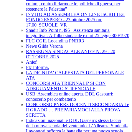
cultura, contro il riarmo e le politiche di guerra, per
sostenere la Palestina"
INVITO AD ASSEMBLEA ON LINE ISCRITTE/I
FONDO ESPERO - 23 ottobre 2025 ore
17.00_SCUOLE_VR
Snadir Info-Point n.495 - Assistenza sanitaria
integrativa - All'albo sindacale ex art.25 legge 300/1970
FLC CGIL Locandina PNRR3
News Gilda Verona
RASSEGNA SINDACALE ANIEF N. 29 - 20
OTTOBRE 2025
Anief
Flc Informa.
LA DIGNITA' CALPESTATA DEL PERSONALE
ATA
CONCORSI ATA TRIENNALI? SI CON
ADEGUAMENTO STIPENDIALE
USB: Assemblea online aperta. DDL Gasparri:
conoscerlo per combatterlo
CONCORSO PNRR3 DOCENTI SECONDARIA I e
II GRADO … PREPARIAMOCI ALLA PROVA
SCRITTA
Indicazioni nazionali e DDL Gasparri: stessa faccia
della nuova scuola del ventennio. L’Alleanza Studenti-
Lavoratori rafforza la battaglia per una nuova scuola