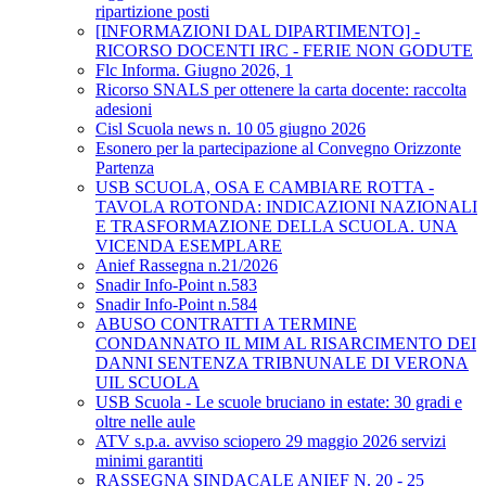
ripartizione posti
[INFORMAZIONI DAL DIPARTIMENTO] -
RICORSO DOCENTI IRC - FERIE NON GODUTE
Flc Informa. Giugno 2026, 1
Ricorso SNALS per ottenere la carta docente: raccolta
adesioni
Cisl Scuola news n. 10 05 giugno 2026
Esonero per la partecipazione al Convegno Orizzonte
Partenza
USB SCUOLA, OSA E CAMBIARE ROTTA -
TAVOLA ROTONDA: INDICAZIONI NAZIONALI
E TRASFORMAZIONE DELLA SCUOLA. UNA
VICENDA ESEMPLARE
Anief Rassegna n.21/2026
Snadir Info-Point n.583
Snadir Info-Point n.584
ABUSO CONTRATTI A TERMINE
CONDANNATO IL MIM AL RISARCIMENTO DEI
DANNI SENTENZA TRIBNUNALE DI VERONA
UIL SCUOLA
USB Scuola - Le scuole bruciano in estate: 30 gradi e
oltre nelle aule
ATV s.p.a. avviso sciopero 29 maggio 2026 servizi
minimi garantiti
RASSEGNA SINDACALE ANIEF N. 20 - 25