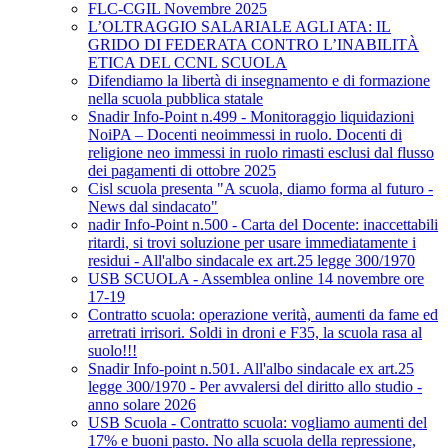
FLC-CGIL Novembre 2025
L’OLTRAGGIO SALARIALE AGLI ATA: IL
GRIDO DI FEDERATA CONTRO L’INABILITÀ
ETICA DEL CCNL SCUOLA
Difendiamo la libertà di insegnamento e di formazione
nella scuola pubblica statale
Snadir Info-Point n.499 - Monitoraggio liquidazioni
NoiPA – Docenti neoimmessi in ruolo. Docenti di
religione neo immessi in ruolo rimasti esclusi dal flusso
dei pagamenti di ottobre 2025
Cisl scuola presenta "A scuola, diamo forma al futuro -
News dal sindacato"
nadir Info-Point n.500 - Carta del Docente: inaccettabili
ritardi, si trovi soluzione per usare immediatamente i
residui - All'albo sindacale ex art.25 legge 300/1970
USB SCUOLA - Assemblea online 14 novembre ore
17-19
Contratto scuola: operazione verità, aumenti da fame ed
arretrati irrisori. Soldi in droni e F35, la scuola rasa al
suolo!!!
Snadir Info-point n.501. All'albo sindacale ex art.25
legge 300/1970 - Per avvalersi del diritto allo studio -
anno solare 2026
USB Scuola - Contratto scuola: vogliamo aumenti del
17% e buoni pasto. No alla scuola della repressione,