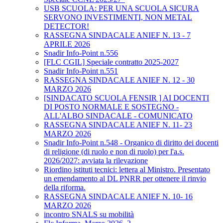
USB SCUOLA: PER UNA SCUOLA SICURA
SERVONO INVESTIMENTI, NON METAL
DETECTOR!
RASSEGNA SINDACALE ANIEF N. 13 - 7
APRILE 2026
Snadir Info-Point n.556
[FLC CGIL] Speciale contratto 2025-2027
Snadir Info-Point n.551
RASSEGNA SINDACALE ANIEF N. 12 - 30
MARZO 2026
[SINDACATO SCUOLA FENSIR ] AI DOCENTI
DI POSTO NORMALE E SOSTEGNO -
ALL'ALBO SINDACALE - COMUNICATO
RASSEGNA SINDACALE ANIEF N. 11- 23
MARZO 2026
Snadir Info-Point n.548 - Organico di diritto dei docenti
di religione (di ruolo e non di ruolo) per l'a.s.
2026/2027: avviata la rilevazione
Riordino istituti tecnici: lettera al Ministro. Presentato
un emendamento al DL PNRR per ottenere il rinvio
della riforma.
RASSEGNA SINDACALE ANIEF N. 10- 16
MARZO 2026
incontro SNALS su mobilità