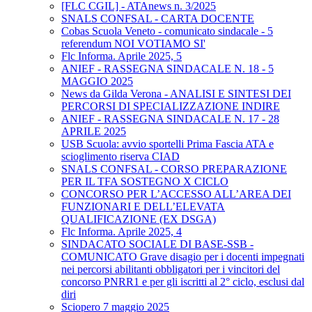
[FLC CGIL] - ATAnews n. 3/2025
SNALS CONFSAL - CARTA DOCENTE
Cobas Scuola Veneto - comunicato sindacale - 5
referendum NOI VOTIAMO SI'
Flc Informa. Aprile 2025, 5
ANIEF - RASSEGNA SINDACALE N. 18 - 5
MAGGIO 2025
News da Gilda Verona - ANALISI E SINTESI DEI
PERCORSI DI SPECIALIZZAZIONE INDIRE
ANIEF - RASSEGNA SINDACALE N. 17 - 28
APRILE 2025
USB Scuola: avvio sportelli Prima Fascia ATA e
scioglimento riserva CIAD
SNALS CONFSAL - CORSO PREPARAZIONE
PER IL TFA SOSTEGNO X CICLO
CONCORSO PER L’ACCESSO ALL’AREA DEI
FUNZIONARI E DELL’ELEVATA
QUALIFICAZIONE (EX DSGA)
Flc Informa. Aprile 2025, 4
SINDACATO SOCIALE DI BASE-SSB -
COMUNICATO Grave disagio per i docenti impegnati
nei percorsi abilitanti obbligatori per i vincitori del
concorso PNRR1 e per gli iscritti al 2° ciclo, esclusi dal
diri
Sciopero 7 maggio 2025