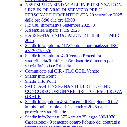
ASSEMBLEA SINDACALE IN PRESENZA E ON-
LINE IN ORARIO DI SERVIZIO PER IL
PERSONALE DOCENTE E ATA 29 settembre 2025
dalle ore 8:00 alle ore 10:00
Flc Cgil Informativa Settembre 2025, 3
Assemblea Espero 17.09.2025
RASSEGNA SINDACALE N. 23 - 8 SETTEMBRE
2025
Snadir Info-point n. 417.Contratti automatizzati IRC
a.s. 2025/2026
Snadir Info-point n. 420 Veneto:Procedura
straordinaria-Rettificate Graduatorie di merito per
scuola Infanzia e Primaria
Comunicato sul CIR - FLC CGIL Veneto
Snadir Info Point
Snadir-Info Point
SAIR -AGLI INSEGNANTI DI RELIGIONE-
CONCORSO ORDINARIO IRC - CORSO PROVA
ORALE
Snadir Info-point n.404-Docenti di Religione: 6.022
immissioni in ruolo al 1° settembre 2025 dalle
procedure straordinarie
Snadir Info-Point n.375 - ex art.25 legge 300/1970.
Cassazione: 49 sentenze contro l’abuso dei contratti a