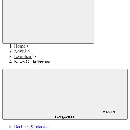
Home
>
Novità
>
Le notizie
>
News Gilda Verona
Menu di
navigazione
Bacheca Sindacale