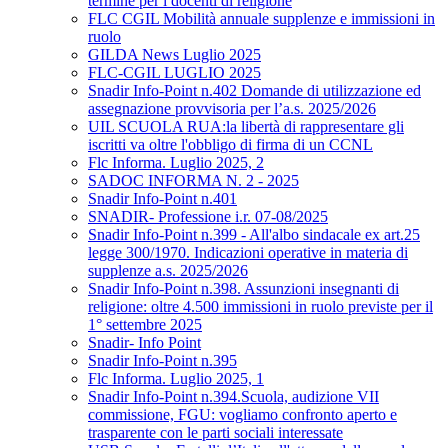
termine per i docenti di religione
FLC CGIL Mobilità annuale supplenze e immissioni in
ruolo
GILDA News Luglio 2025
FLC-CGIL LUGLIO 2025
Snadir Info-Point n.402 Domande di utilizzazione ed
assegnazione provvisoria per l’a.s. 2025/2026
UIL SCUOLA RUA:la libertà di rappresentare gli
iscritti va oltre l'obbligo di firma di un CCNL
Flc Informa. Luglio 2025, 2
SADOC INFORMA N. 2 - 2025
Snadir Info-Point n.401
SNADIR- Professione i.r. 07-08/2025
Snadir Info-Point n.399 - All'albo sindacale ex art.25
legge 300/1970. Indicazioni operative in materia di
supplenze a.s. 2025/2026
Snadir Info-Point n.398. Assunzioni insegnanti di
religione: oltre 4.500 immissioni in ruolo previste per il
1° settembre 2025
Snadir- Info Point
Snadir Info-Point n.395
Flc Informa. Luglio 2025, 1
Snadir Info-Point n.394.Scuola, audizione VII
commissione, FGU: vogliamo confronto aperto e
trasparente con le parti sociali interessate