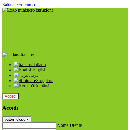
Salta al contenuto
Italiano
Italiano
English
عربى
Shqiptare
Română
Accedi
Accedi
button close
×
Nome Utente