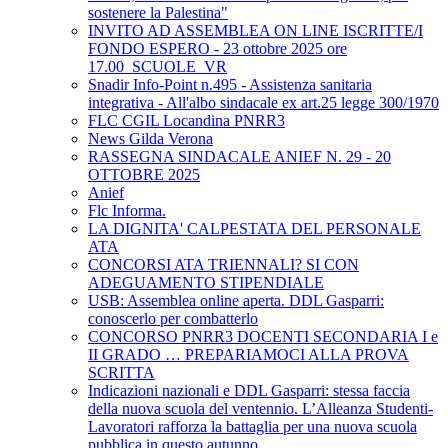
sostenere la Palestina"
INVITO AD ASSEMBLEA ON LINE ISCRITTE/I
FONDO ESPERO - 23 ottobre 2025 ore
17.00_SCUOLE_VR
Snadir Info-Point n.495 - Assistenza sanitaria
integrativa - All'albo sindacale ex art.25 legge 300/1970
FLC CGIL Locandina PNRR3
News Gilda Verona
RASSEGNA SINDACALE ANIEF N. 29 - 20
OTTOBRE 2025
Anief
Flc Informa.
LA DIGNITA' CALPESTATA DEL PERSONALE
ATA
CONCORSI ATA TRIENNALI? SI CON
ADEGUAMENTO STIPENDIALE
USB: Assemblea online aperta. DDL Gasparri:
conoscerlo per combatterlo
CONCORSO PNRR3 DOCENTI SECONDARIA I e
II GRADO … PREPARIAMOCI ALLA PROVA
SCRITTA
Indicazioni nazionali e DDL Gasparri: stessa faccia
della nuova scuola del ventennio. L’Alleanza Studenti-
Lavoratori rafforza la battaglia per una nuova scuola
pubblica in questo autunno