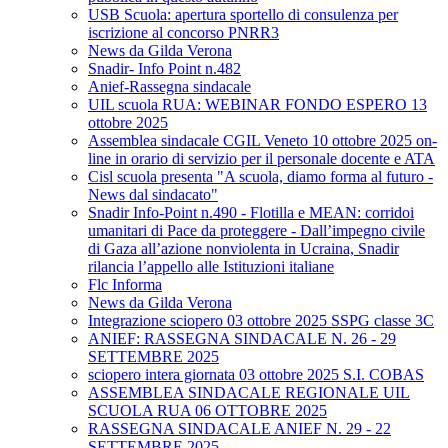
USB Scuola: apertura sportello di consulenza per
iscrizione al concorso PNRR3
News da Gilda Verona
Snadir- Info Point n.482
Anief-Rassegna sindacale
UIL scuola RUA: WEBINAR FONDO ESPERO 13
ottobre 2025
Assemblea sindacale CGIL Veneto 10 ottobre 2025 on-
line in orario di servizio per il personale docente e ATA
Cisl scuola presenta "A scuola, diamo forma al futuro -
News dal sindacato"
Snadir Info-Point n.490 - Flotilla e MEAN: corridoi
umanitari di Pace da proteggere - Dall’impegno civile
di Gaza all’azione nonviolenta in Ucraina, Snadir
rilancia l’appello alle Istituzioni italiane
Flc Informa
News da Gilda Verona
Integrazione sciopero 03 ottobre 2025 SSPG classe 3C
ANIEF: RASSEGNA SINDACALE N. 26 - 29
SETTEMBRE 2025
sciopero intera giornata 03 ottobre 2025 S.I. COBAS
ASSEMBLEA SINDACALE REGIONALE UIL
SCUOLA RUA 06 OTTOBRE 2025
RASSEGNA SINDACALE ANIEF N. 29 - 22
SETTEMBRE 2025