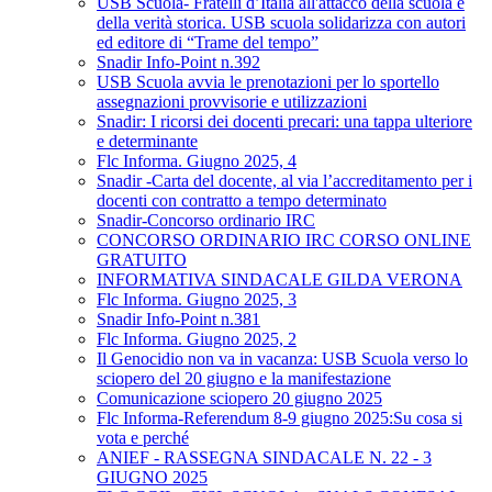
USB Scuola- Fratelli d’Italia all'attacco della scuola e
della verità storica. USB scuola solidarizza con autori
ed editore di “Trame del tempo”
Snadir Info-Point n.392
USB Scuola avvia le prenotazioni per lo sportello
assegnazioni provvisorie e utilizzazioni
Snadir: I ricorsi dei docenti precari: una tappa ulteriore
e determinante
Flc Informa. Giugno 2025, 4
Snadir -Carta del docente, al via l’accreditamento per i
docenti con contratto a tempo determinato
Snadir-Concorso ordinario IRC
CONCORSO ORDINARIO IRC CORSO ONLINE
GRATUITO
INFORMATIVA SINDACALE GILDA VERONA
Flc Informa. Giugno 2025, 3
Snadir Info-Point n.381
Flc Informa. Giugno 2025, 2
Il Genocidio non va in vacanza: USB Scuola verso lo
sciopero del 20 giugno e la manifestazione
Comunicazione sciopero 20 giugno 2025
Flc Informa-Referendum 8-9 giugno 2025:Su cosa si
vota e perché
ANIEF - RASSEGNA SINDACALE N. 22 - 3
GIUGNO 2025