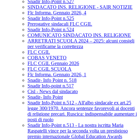
Snadir Info-Point n.527
SINDACATO INS. RELIGIONE - SAIR NOTIZIE
Flc Informa. Gennaio 2026, 4
Snadir Info-Point n.525
Prerogative sindacali FLC CGIL
Snadir Info-Point n.524
COMUNICATO SINDACATO INS. RELIGIONE
ARRETRATI SCUOLA 2024 – 2025: alcuni consigli
per verificarne la correttezza
FLC CGIL
COBAS VENETO
FLC CGIL Gennaio 2026
FLC CGIL SCUOLA
Flc Informa. Gennaio 2026, 1
Snadir- Info Point n. 518
Snadir Info-point n.517
Cisl - News dal sindacato
Snadir- Info Point
Snadir Info-Point n.512 - All'albo sindacale ex art.25
legge 300/1970. Ancora sentenze favorevoli ai docenti
di religione precari. Ruscica: indispensabile aumentare i
posti di ruolo
Snadir Info-Point n.513 - La nostra iscritta Maria
Raspatelli vince per la seconda volta un prestigioso
premio internazionale Global Education Awards