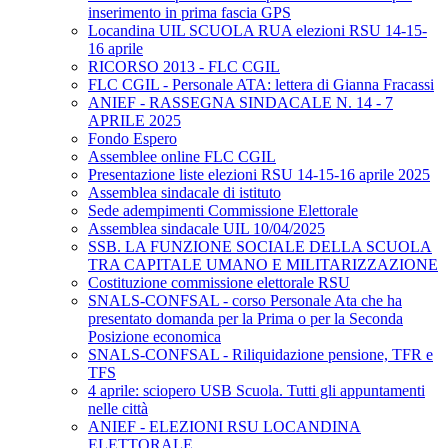
inserimento in prima fascia GPS
Locandina UIL SCUOLA RUA elezioni RSU 14-15-
16 aprile
RICORSO 2013 - FLC CGIL
FLC CGIL - Personale ATA: lettera di Gianna Fracassi
ANIEF - RASSEGNA SINDACALE N. 14 - 7
APRILE 2025
Fondo Espero
Assemblee online FLC CGIL
Presentazione liste elezioni RSU 14-15-16 aprile 2025
Assemblea sindacale di istituto
Sede adempimenti Commissione Elettorale
Assemblea sindacale UIL 10/04/2025
SSB. LA FUNZIONE SOCIALE DELLA SCUOLA
TRA CAPITALE UMANO E MILITARIZZAZIONE
Costituzione commissione elettorale RSU
SNALS-CONFSAL - corso Personale Ata che ha
presentato domanda per la Prima o per la Seconda
Posizione economica
SNALS-CONFSAL - Riliquidazione pensione, TFR e
TFS
4 aprile: sciopero USB Scuola. Tutti gli appuntamenti
nelle città
ANIEF - ELEZIONI RSU LOCANDINA
ELETTORALE