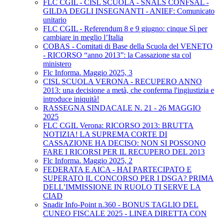
FLC CGIL - CISL SCUOLA - SNALS CONFSAL -
GILDA DEGLI INSEGNANTI - ANIEF: Comunicato
unitario
FLC CGIL - Referendum 8 e 9 giugno: cinque Sì per
cambiare in meglio l’Italia
COBAS - Comitati di Base della Scuola del VENETO
- RICORSO “anno 2013”: la Cassazione sta col
ministero
Flc Informa. Maggio 2025, 3
CISL SCUOLA VERONA - RECUPERO ANNO
2013: una decisione a metà, che conferma l'ingiustizia e
introduce iniquità!
RASSEGNA SINDACALE N. 21 - 26 MAGGIO
2025
FLC CGIL Verona: RICORSO 2013: BRUTTA
NOTIZIA! LA SUPREMA CORTE DI
CASSAZIONE HA DECISO: NON SI POSSONO
FARE I RICORSI PER IL RECUPERO DEL 2013
Flc Informa. Maggio 2025, 2
FEDERATA E AICA - HAI PARTECIPATO E
SUPERATO IL CONCORSO PER I DSGA? PRIMA
DELL’IMMISSIONE IN RUOLO TI SERVE LA
CIAD
Snadir Info-Point n.360 - BONUS TAGLIO DEL
CUNEO FISCALE 2025 - LINEA DIRETTA CON