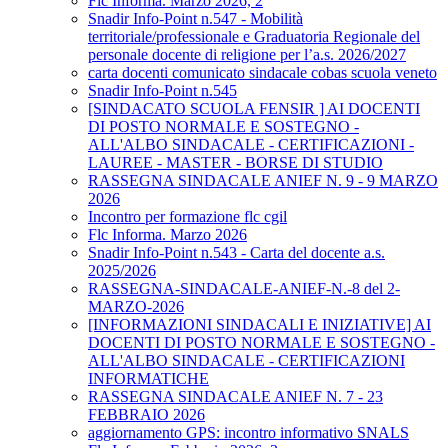
Flc Informa. Marzo 2026, 2
Snadir Info-Point n.547 - Mobilità
territoriale/professionale e Graduatoria Regionale del
personale docente di religione per l’a.s. 2026/2027
carta docenti comunicato sindacale cobas scuola veneto
Snadir Info-Point n.545
[SINDACATO SCUOLA FENSIR ] AI DOCENTI
DI POSTO NORMALE E SOSTEGNO -
ALL'ALBO SINDACALE - CERTIFICAZIONI -
LAUREE - MASTER - BORSE DI STUDIO
RASSEGNA SINDACALE ANIEF N. 9 - 9 MARZO
2026
Incontro per formazione flc cgil
Flc Informa. Marzo 2026
Snadir Info-Point n.543 - Carta del docente a.s.
2025/2026
RASSEGNA-SINDACALE-ANIEF-N.-8 del 2-
MARZO-2026
[INFORMAZIONI SINDACALI E INIZIATIVE] AI
DOCENTI DI POSTO NORMALE E SOSTEGNO -
ALL'ALBO SINDACALE - CERTIFICAZIONI
INFORMATICHE
RASSEGNA SINDACALE ANIEF N. 7 - 23
FEBBRAIO 2026
aggiornamento GPS: incontro informativo SNALS