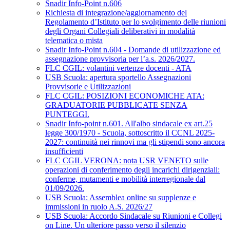
Snadir Info-Point n.606
Richiesta di integrazione/aggiornamento del
Regolamento d’Istituto per lo svolgimento delle riunioni
degli Organi Collegiali deliberativi in modalità
telematica o mista
Snadir Info-Point n.604 - Domande di utilizzazione ed
assegnazione provvisoria per l’a.s. 2026/2027.
FLC CGIL: volantini vertenze docenti - ATA
USB Scuola: apertura sportello Assegnazioni
Provvisorie e Utilizzazioni
FLC CGIL: POSIZIONI ECONOMICHE ATA:
GRADUATORIE PUBBLICATE SENZA
PUNTEGGI.
Snadir Info-point n.601. All'albo sindacale ex art.25
legge 300/1970 - Scuola, sottoscritto il CCNL 2025-
2027: continuità nei rinnovi ma gli stipendi sono ancora
insufficienti
FLC CGIL VERONA: nota USR VENETO sulle
operazioni di conferimento degli incarichi dirigenziali:
conferme, mutamenti e mobilità interregionale dal
01/09/2026.
USB Scuola: Assemblea online su supplenze e
immissioni in ruolo A.S. 2026/27
USB Scuola: Accordo Sindacale su Riunioni e Collegi
on Line. Un ulteriore passo verso il silenzio