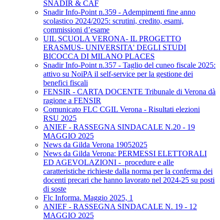
SNADIR & CAF
Snadir Info-Point n.359 - Adempimenti fine anno
scolastico 2024/2025: scrutini, credito, esami,
commissioni d’esame
UIL SCUOLA VERONA- IL PROGETTO
ERASMUS- UNIVERSITA' DEGLI STUDI
BICOCCA DI MILANO PLACES
Snadir Info-Point n.357 - Taglio del cuneo fiscale 2025:
attivo su NoiPA il self-service per la gestione dei
benefici fiscali
FENSIR - CARTA DOCENTE Tribunale di Verona dà
ragione a FENSIR
Comunicato FLC CGIL Verona - Risultati elezioni
RSU 2025
ANIEF - RASSEGNA SINDACALE N.20 - 19
MAGGIO 2025
News da Gilda Verona 19052025
News da Gilda Verona: PERMESSI ELETTORALI
ED AGEVOLAZIONI - procedure e alle
caratteristiche richieste dalla norma per la conferma dei
docenti precari che hanno lavorato nel 2024-25 su posti
di soste
Flc Informa. Maggio 2025, 1
ANIEF - RASSEGNA SINDACALE N. 19 - 12
MAGGIO 2025