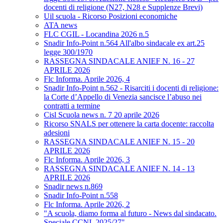
docenti di religione (N27, N28 e Supplenze Brevi)
Uil scuola - Ricorso Posizioni economiche
ATA news
FLC CGIL - Locandina 2026 n.5
Snadir Info-Point n.564 All'albo sindacale ex art.25
legge 300/1970
RASSEGNA SINDACALE ANIEF N. 16 - 27
APRILE 2026
Flc Informa. Aprile 2026, 4
Snadir Info-Point n.562 - Risarciti i docenti di religione:
la Corte d’Appello di Venezia sancisce l’abuso nei
contratti a termine
Cisl Scuola news n. 7 20 aprile 2026
Ricorso SNALS per ottenere la carta docente: raccolta
adesioni
RASSEGNA SINDACALE ANIEF N. 15 - 20
APRILE 2026
Flc Informa. Aprile 2026, 3
RASSEGNA SINDACALE ANIEF N. 14 - 13
APRILE 2026
Snadir news n.869
Snadir Info-Point n.558
Flc Informa. Aprile 2026, 2
"A scuola, diamo forma al futuro - News dal sindacato.
Speciale CCNL 2025/27"