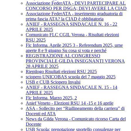
Associazione FederATA - DEVI PARTECIPARE AL
CONCORSO PER DSGA; DEVI AVERE LA CIAD
Associazione FederATA - inserimento graduatoria di
prima fascia ATA? la CIAD è obbligatoria
ANIEF - RASSEGNA SINDACALE N. 16 - 22
APRILE 2025
Comunicato FLC CGIL Verona - Risultati elezioni
RSU 2025
Flc Informa. Aprile 2025 3 - Referendum 2025, urne
aperte 8 e 9 giugno Su cosa si vota e perché
REGISTRAZIONE AL CONGRESSO
PROVINCIALE GILDA INSEGNANTI VERONA
28 APRILE 2025
Riepilogo Risultati elezioni RSU 2025
sciopero UNICOBAS scuola del 7 maggio 2025
USB e CUB Sciopero Invalsi
ANIEF - RASSEGNA SINDACALE N. 15 - 14
APRILE 2025
Flc Informa. Marzo 2025, 2
Anief Veneto - Elezioni RSU 14 -15 e 16 aprile
ASA - Sollecito per “Riallineamento della carriera” di
Docenti ed ATA
News da Gilda Verona - Comunicato ricorso Carta del
Docente
USB Scuola: prenotazione sportello consulenze per