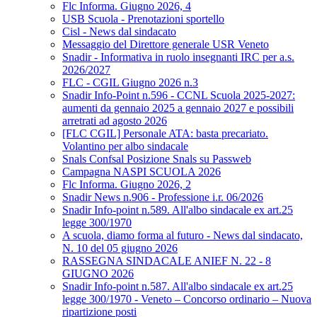
Flc Informa. Giugno 2026, 4
USB Scuola - Prenotazioni sportello
Cisl - News dal sindacato
Messaggio del Direttore generale USR Veneto
Snadir - Informativa in ruolo insegnanti IRC per a.s.
2026/2027
FLC - CGIL Giugno 2026 n.3
Snadir Info-Point n.596 - CCNL Scuola 2025-2027:
aumenti da gennaio 2025 a gennaio 2027 e possibili
arretrati ad agosto 2026
[FLC CGIL] Personale ATA: basta precariato.
Volantino per albo sindacale
Snals Confsal Posizione Snals su Passweb
Campagna NASPI SCUOLA 2026
Flc Informa. Giugno 2026, 2
Snadir News n.906 - Professione i.r. 06/2026
Snadir Info-point n.589. All'albo sindacale ex art.25
legge 300/1970
A scuola, diamo forma al futuro - News dal sindacato,
N. 10 del 05 giugno 2026
RASSEGNA SINDACALE ANIEF N. 22 - 8
GIUGNO 2026
Snadir Info-point n.587. All'albo sindacale ex art.25
legge 300/1970 - Veneto – Concorso ordinario – Nuova
ripartizione posti