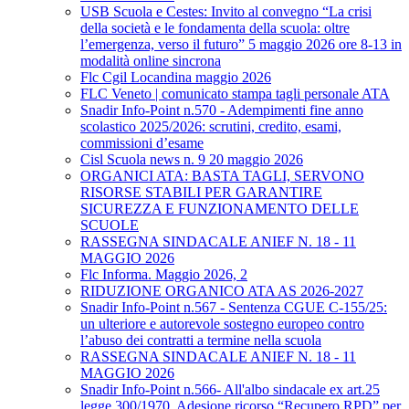
USB Scuola e Cestes: Invito al convegno “La crisi
della società e le fondamenta della scuola: oltre
l’emergenza, verso il futuro” 5 maggio 2026 ore 8-13 in
modalità online sincrona
Flc Cgil Locandina maggio 2026
FLC Veneto | comunicato stampa tagli personale ATA
Snadir Info-Point n.570 - Adempimenti fine anno
scolastico 2025/2026: scrutini, credito, esami,
commissioni d’esame
Cisl Scuola news n. 9 20 maggio 2026
ORGANICI ATA: BASTA TAGLI, SERVONO
RISORSE STABILI PER GARANTIRE
SICUREZZA E FUNZIONAMENTO DELLE
SCUOLE
RASSEGNA SINDACALE ANIEF N. 18 - 11
MAGGIO 2026
Flc Informa. Maggio 2026, 2
RIDUZIONE ORGANICO ATA AS 2026-2027
Snadir Info-Point n.567 - Sentenza CGUE C‑155/25:
un ulteriore e autorevole sostegno europeo contro
l’abuso dei contratti a termine nella scuola
RASSEGNA SINDACALE ANIEF N. 18 - 11
MAGGIO 2026
Snadir Info-Point n.566- All'albo sindacale ex art.25
legge 300/1970. Adesione ricorso “Recupero RPD” per