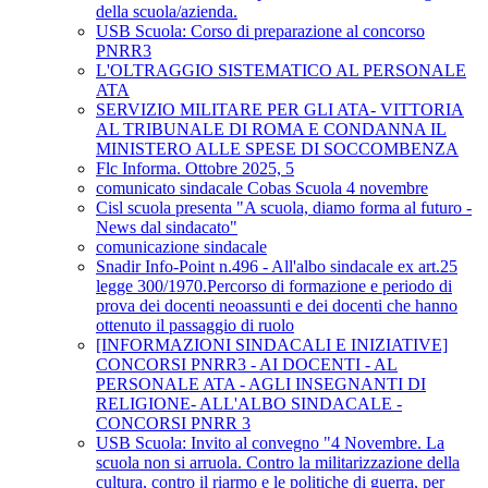
della scuola/azienda.
USB Scuola: Corso di preparazione al concorso
PNRR3
L'OLTRAGGIO SISTEMATICO AL PERSONALE
ATA
SERVIZIO MILITARE PER GLI ATA- VITTORIA
AL TRIBUNALE DI ROMA E CONDANNA IL
MINISTERO ALLE SPESE DI SOCCOMBENZA
Flc Informa. Ottobre 2025, 5
comunicato sindacale Cobas Scuola 4 novembre
Cisl scuola presenta "A scuola, diamo forma al futuro -
News dal sindacato"
comunicazione sindacale
Snadir Info-Point n.496 - All'albo sindacale ex art.25
legge 300/1970.Percorso di formazione e periodo di
prova dei docenti neoassunti e dei docenti che hanno
ottenuto il passaggio di ruolo
[INFORMAZIONI SINDACALI E INIZIATIVE]
CONCORSI PNRR3 - AI DOCENTI - AL
PERSONALE ATA - AGLI INSEGNANTI DI
RELIGIONE- ALL'ALBO SINDACALE -
CONCORSI PNRR 3
USB Scuola: Invito al convegno "4 Novembre. La
scuola non si arruola. Contro la militarizzazione della
cultura, contro il riarmo e le politiche di guerra, per