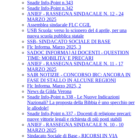
Snadir Info-Point n.343
Snadir Info-Point n.342
ANIEF - RASSEGNA SINDACALE N. 12 - 24
MARZO 2025
Assemblea sindacale FLC CGIL
USB Scuola: verso lo sciopero del 4 aprile, per una
nuova scuola pubblica statale
SSB- SINDACATO SOCIALE DI BASE
Flc Informa. Marzo 2025, 3
SADOC INFORMA] AI DOCENTI - QUESTION
TIME: MOBILITA' E PRECARI
ANIEF - RASSEGNA SINDACALE N. 11 - 17
MARZO 2025
SAIR NOTIZIE - CONCORSO IRC: ANCORA IN
FASE DI STALLO IN ALCUNE REGIONI
Flc Informa. Marzo 2025, 2
News da Gilda Verona
Snadir Info-Point n.338 - Le Nuove Indicazioni
Nazionali? La proposta della Bibbia è uno specchio per
le allodole!
Snadir Info-Point n.337 - Docenti di religione precari:
nuove vittorie legali e richiesta di più posti stabili
ANIEF - RASSEGNA SINDACALE N. 10 - 10
MARZO 2025
Sindacato Sociale di Base - RICORSI IN VIA