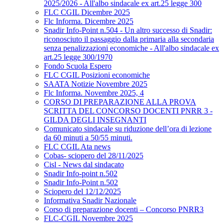
2025/2026 - All'albo sindacale ex art.25 legge 300
FLC CGIL Dicembre 2025
Flc Informa. Dicembre 2025
Snadir Info-Point n.504 - Un altro successo di Snadir:
riconosciuto il passaggio dalla primaria alla secondaria
senza penalizzazioni economiche - All'albo sindacale ex
art.25 legge 300/1970
Fondo Scuola Espero
FLC CGIL Posizioni economiche
SAATA Notizie Novembre 2025
Flc Informa. Novembre 2025, 4
CORSO DI PREPARAZIONE ALLA PROVA
SCRITTA DEL CONCORSO DOCENTI PNRR 3 -
GILDA DEGLI INSEGNANTI
Comunicato sindacale su riduzione dell’ora di lezione
da 60 minuti a 50/55 minuti.
FLC CGIL Ata news
Cobas- sciopero del 28/11/2025
Cisl - News dal sindacato
Snadir Info-point n.502
Snadir Info-Point n.502
Sciopero del 12/12/2025
Informativa Snadir Nazionale
Corso di preparazione docenti – Concorso PNRR3
FLC-CGIL Novembre 2025