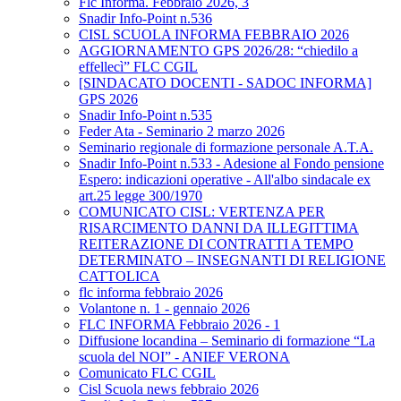
Flc Informa. Febbraio 2026, 3
Snadir Info-Point n.536
CISL SCUOLA INFORMA FEBBRAIO 2026
AGGIORNAMENTO GPS 2026/28: “chiedilo a
effellecì” FLC CGIL
[SINDACATO DOCENTI - SADOC INFORMA]
GPS 2026
Snadir Info-Point n.535
Feder Ata - Seminario 2 marzo 2026
Seminario regionale di formazione personale A.T.A.
Snadir Info-Point n.533 - Adesione al Fondo pensione
Espero: indicazioni operative - All'albo sindacale ex
art.25 legge 300/1970
COMUNICATO CISL: VERTENZA PER
RISARCIMENTO DANNI DA ILLEGITTIMA
REITERAZIONE DI CONTRATTI A TEMPO
DETERMINATO – INSEGNANTI DI RELIGIONE
CATTOLICA
flc informa febbraio 2026
Volantone n. 1 - gennaio 2026
FLC INFORMA Febbraio 2026 - 1
Diffusione locandina – Seminario di formazione “La
scuola del NOI” - ANIEF VERONA
Comunicato FLC CGIL
Cisl Scuola news febbraio 2026