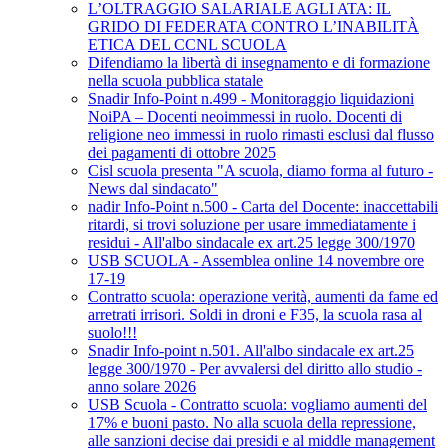
L’OLTRAGGIO SALARIALE AGLI ATA: IL
GRIDO DI FEDERATA CONTRO L’INABILITÀ
ETICA DEL CCNL SCUOLA
Difendiamo la libertà di insegnamento e di formazione
nella scuola pubblica statale
Snadir Info-Point n.499 - Monitoraggio liquidazioni
NoiPA – Docenti neoimmessi in ruolo. Docenti di
religione neo immessi in ruolo rimasti esclusi dal flusso
dei pagamenti di ottobre 2025
Cisl scuola presenta "A scuola, diamo forma al futuro -
News dal sindacato"
nadir Info-Point n.500 - Carta del Docente: inaccettabili
ritardi, si trovi soluzione per usare immediatamente i
residui - All'albo sindacale ex art.25 legge 300/1970
USB SCUOLA - Assemblea online 14 novembre ore
17-19
Contratto scuola: operazione verità, aumenti da fame ed
arretrati irrisori. Soldi in droni e F35, la scuola rasa al
suolo!!!
Snadir Info-point n.501. All'albo sindacale ex art.25
legge 300/1970 - Per avvalersi del diritto allo studio -
anno solare 2026
USB Scuola - Contratto scuola: vogliamo aumenti del
17% e buoni pasto. No alla scuola della repressione,
alle sanzioni decise dai presidi e al middle management