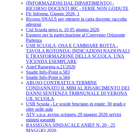
[INFORMAZIONI DAL DIPARTIMENTO] -
RICORSO DOCENTI IRC - FERIE NON GODUTE
Flc Informa. Giugno 2026, 1
Ricorso SNALS per ottenere la carta docente: raccolta
adesioni
Cisl Scuola news n. 10 05 giugno 2026
Esonero per la partecipazione al Convegno Orizzonte
Partenza
USB SCUOLA, OSA E CAMBIARE ROTTA -
TAVOLA ROTONDA: INDICAZIONI NAZIONALI
E TRASFORMAZIONE DELLA SCUOLA. UNA
VICENDA ESEMPLARE
Anief Rassegna n.21/2026
Snadir Info-Point n.583
Snadir Info-Point n.584
ABUSO CONTRATTI A TERMINE
CONDANNATO IL MIM AL RISARCIMENTO DEI
DANNI SENTENZA TRIBNUNALE DI VERONA
UIL SCUOLA
USB Scuola - Le scuole bruciano in estate: 30 gradi e
oltre nelle aule
ATV s.p.a. avviso sciopero 29 maggio 2026 servizi
minimi garantiti
RASSEGNA SINDACALE ANIEF N. 20 - 25
MAGGIO 2026