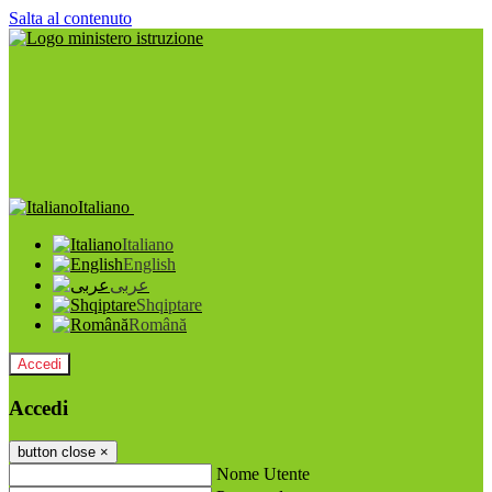
Salta al contenuto
Italiano
Italiano
English
عربى
Shqiptare
Română
Accedi
Accedi
button close
×
Nome Utente