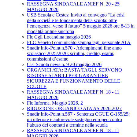
RASSEGNA SINDACALE ANIEF N. 20 - 25
MAGGIO 2026
USB Scuola e Cestes: Invito al convegno “La crisi
della società e le fondamenta della scuola: oltre
l’emergenza, verso il futuro” 5 maggio 2026 ore 8-13 in
modalità online sincrona
Flc Cgil Locandina maggio 2026
FLC Veneto | comunicato stampa tagli personale ATA
Snadir Info-Point n.570 - Adempimenti fine anno
scolastico 2025/2026: scrutini, credito, esami,
commissioni d’esame
Cisl Scuola news n. 9 20 maggio 2026
ORGANICI ATA: BASTA TAGLI, SERVONO
RISORSE STABILI PER GARANTIRE
SICUREZZA E FUNZIONAMENTO DELLE
SCUOLE
RASSEGNA SINDACALE ANIEF N. 18 - 11
MAGGIO 2026
Flc Informa. Maggio 2026, 2
RIDUZIONE ORGANICO ATA AS 2026-2027
Snadir Info-Point n.567 - Sentenza CGUE C‑155/25:
un ulteriore e autorevole sostegno europeo contro
l’abuso dei contratti a termine nella scuola
RASSEGNA SINDACALE ANIEF N. 18 - 11
MAGGIO 2026