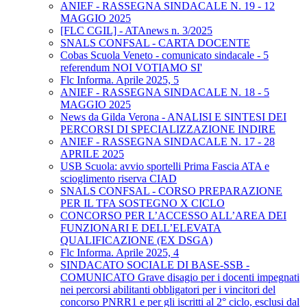
ANIEF - RASSEGNA SINDACALE N. 19 - 12
MAGGIO 2025
[FLC CGIL] - ATAnews n. 3/2025
SNALS CONFSAL - CARTA DOCENTE
Cobas Scuola Veneto - comunicato sindacale - 5
referendum NOI VOTIAMO SI'
Flc Informa. Aprile 2025, 5
ANIEF - RASSEGNA SINDACALE N. 18 - 5
MAGGIO 2025
News da Gilda Verona - ANALISI E SINTESI DEI
PERCORSI DI SPECIALIZZAZIONE INDIRE
ANIEF - RASSEGNA SINDACALE N. 17 - 28
APRILE 2025
USB Scuola: avvio sportelli Prima Fascia ATA e
scioglimento riserva CIAD
SNALS CONFSAL - CORSO PREPARAZIONE
PER IL TFA SOSTEGNO X CICLO
CONCORSO PER L’ACCESSO ALL’AREA DEI
FUNZIONARI E DELL’ELEVATA
QUALIFICAZIONE (EX DSGA)
Flc Informa. Aprile 2025, 4
SINDACATO SOCIALE DI BASE-SSB -
COMUNICATO Grave disagio per i docenti impegnati
nei percorsi abilitanti obbligatori per i vincitori del
concorso PNRR1 e per gli iscritti al 2° ciclo, esclusi dal