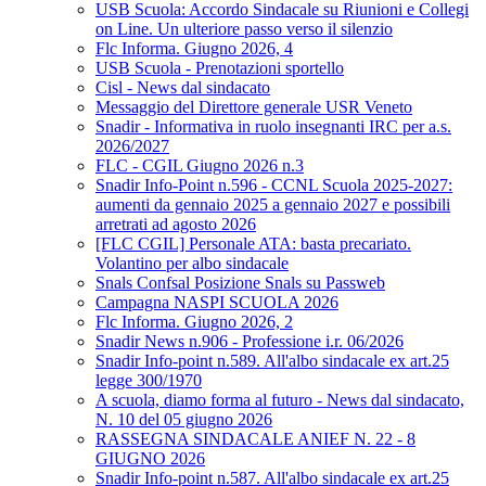
USB Scuola: Accordo Sindacale su Riunioni e Collegi
on Line. Un ulteriore passo verso il silenzio
Flc Informa. Giugno 2026, 4
USB Scuola - Prenotazioni sportello
Cisl - News dal sindacato
Messaggio del Direttore generale USR Veneto
Snadir - Informativa in ruolo insegnanti IRC per a.s.
2026/2027
FLC - CGIL Giugno 2026 n.3
Snadir Info-Point n.596 - CCNL Scuola 2025-2027:
aumenti da gennaio 2025 a gennaio 2027 e possibili
arretrati ad agosto 2026
[FLC CGIL] Personale ATA: basta precariato.
Volantino per albo sindacale
Snals Confsal Posizione Snals su Passweb
Campagna NASPI SCUOLA 2026
Flc Informa. Giugno 2026, 2
Snadir News n.906 - Professione i.r. 06/2026
Snadir Info-point n.589. All'albo sindacale ex art.25
legge 300/1970
A scuola, diamo forma al futuro - News dal sindacato,
N. 10 del 05 giugno 2026
RASSEGNA SINDACALE ANIEF N. 22 - 8
GIUGNO 2026
Snadir Info-point n.587. All'albo sindacale ex art.25