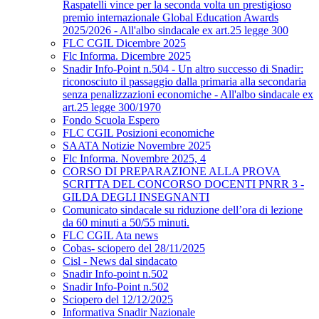
Raspatelli vince per la seconda volta un prestigioso
premio internazionale Global Education Awards
2025/2026 - All'albo sindacale ex art.25 legge 300
FLC CGIL Dicembre 2025
Flc Informa. Dicembre 2025
Snadir Info-Point n.504 - Un altro successo di Snadir:
riconosciuto il passaggio dalla primaria alla secondaria
senza penalizzazioni economiche - All'albo sindacale ex
art.25 legge 300/1970
Fondo Scuola Espero
FLC CGIL Posizioni economiche
SAATA Notizie Novembre 2025
Flc Informa. Novembre 2025, 4
CORSO DI PREPARAZIONE ALLA PROVA
SCRITTA DEL CONCORSO DOCENTI PNRR 3 -
GILDA DEGLI INSEGNANTI
Comunicato sindacale su riduzione dell’ora di lezione
da 60 minuti a 50/55 minuti.
FLC CGIL Ata news
Cobas- sciopero del 28/11/2025
Cisl - News dal sindacato
Snadir Info-point n.502
Snadir Info-Point n.502
Sciopero del 12/12/2025
Informativa Snadir Nazionale