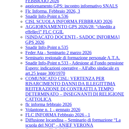
FEBBRAIO 2026
aggiornamento GPS: incontro informativo SNALS
Flc Informa. Febbraio 2026, 3
Snadir Info-Point n.536
CISL SCUOLA INFORMA FEBBRAIO 2026
AGGIORNAMENTO GPS 2026/28: “chiedilo a
effellecì” FLC CGIL
[SINDACATO DOCENTI - SADOC INFORMA]
GPS 2026
Snadir Info-Point n.535
Feder Ata - Seminario 2 marzo 2026
Seminario regionale di formazione personale A.T.A.
Snadir Info-Point n.533 - Adesione al Fondo pensione
Espero: indicazioni operative - All'albo sindacale ex
art.25 legge 300/1970
COMUNICATO CISL: VERTENZA PER
RISARCIMENTO DANNI DA ILLEGITTIMA
REITERAZIONE DI CONTRATTI A TEMPO
DETERMINATO – INSEGNANTI DI RELIGIONE
CATTOLICA
flc informa febbraio 2026
Volantone n. 1 - gennaio 2026
FLC INFORMA Febbraio 2026 - 1
Diffusione locandina – Seminario di formazione “La
scuola del NOI” - ANIEF VERONA