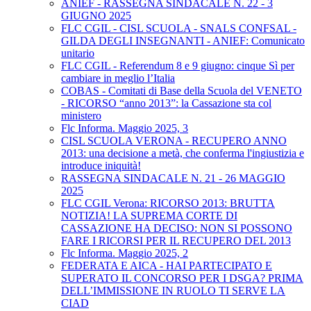
ANIEF - RASSEGNA SINDACALE N. 22 - 3
GIUGNO 2025
FLC CGIL - CISL SCUOLA - SNALS CONFSAL -
GILDA DEGLI INSEGNANTI - ANIEF: Comunicato
unitario
FLC CGIL - Referendum 8 e 9 giugno: cinque Sì per
cambiare in meglio l’Italia
COBAS - Comitati di Base della Scuola del VENETO
- RICORSO “anno 2013”: la Cassazione sta col
ministero
Flc Informa. Maggio 2025, 3
CISL SCUOLA VERONA - RECUPERO ANNO
2013: una decisione a metà, che conferma l'ingiustizia e
introduce iniquità!
RASSEGNA SINDACALE N. 21 - 26 MAGGIO
2025
FLC CGIL Verona: RICORSO 2013: BRUTTA
NOTIZIA! LA SUPREMA CORTE DI
CASSAZIONE HA DECISO: NON SI POSSONO
FARE I RICORSI PER IL RECUPERO DEL 2013
Flc Informa. Maggio 2025, 2
FEDERATA E AICA - HAI PARTECIPATO E
SUPERATO IL CONCORSO PER I DSGA? PRIMA
DELL’IMMISSIONE IN RUOLO TI SERVE LA
CIAD