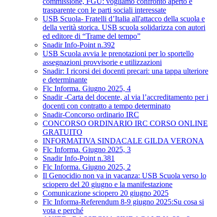
commissione, FGU: vogliamo confronto aperto e
trasparente con le parti sociali interessate
USB Scuola- Fratelli d’Italia all'attacco della scuola e
della verità storica. USB scuola solidarizza con autori
ed editore di “Trame del tempo”
Snadir Info-Point n.392
USB Scuola avvia le prenotazioni per lo sportello
assegnazioni provvisorie e utilizzazioni
Snadir: I ricorsi dei docenti precari: una tappa ulteriore
e determinante
Flc Informa. Giugno 2025, 4
Snadir -Carta del docente, al via l’accreditamento per i
docenti con contratto a tempo determinato
Snadir-Concorso ordinario IRC
CONCORSO ORDINARIO IRC CORSO ONLINE
GRATUITO
INFORMATIVA SINDACALE GILDA VERONA
Flc Informa. Giugno 2025, 3
Snadir Info-Point n.381
Flc Informa. Giugno 2025, 2
Il Genocidio non va in vacanza: USB Scuola verso lo
sciopero del 20 giugno e la manifestazione
Comunicazione sciopero 20 giugno 2025
Flc Informa-Referendum 8-9 giugno 2025:Su cosa si
vota e perché