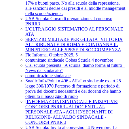
17% e buoni pasto. No alla scuola della repressione,
alle sanzioni decise dai presidi e al middle management
della scuola/azienda.
USB Scuola: Corso di preparazione al concorso
PNRR3
L'OLTRAGGIO SISTEMATICO AL PERSONALE
ATA
SERVIZIO MILITARE PER GLI ATA- VITTORIA
AL TRIBUNALE DI ROMA E CONDANNA IL
MINISTERO ALLE SPESE DI SOCCOMBENZA
Flc Informa. Ottobre 2025, 5
comunicato sindacale Cobas Scuola 4 novembre
Cisl scuola presenta "A scuola, diamo forma al futuro -
News dal sindacato"
comunicazione sindacale
Snadir Info-Point n.496 - All'albo sindacale ex art.25
legge 300/1970.Percorso di formazione e periodo di
prova dei docenti neoassunti e dei docenti che hanno
ottenuto il passaggio di ruolo
[INFORMAZIONI SINDACALI E INIZIATIVE]
CONCORSI PNRR3 - AI DOCENTI - AL
PERSONALE ATA - AGLI INSEGNANTI DI
RELIGIONE- ALL'ALBO SINDACALE -
CONCORSI PNRR 3
USB Scuola: Invito al convegno "4 Novembre. La