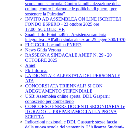
scuola non si arruola. Contro la militarizzazione della
cultura, contro il riarmo e le politiche di guerra, per
sostenere la Palestina"
INVITO AD ASSEMBLEA ON LINE ISCRITTE/I
FONDO ESPERO - 23 ottobre 2025 ore
17.00_SCUOLE_VR
Snadir Info-Point n.495 - Assistenza sanitaria
integrativa - All'albo sindacale ex art.25 legge 300/1970
FLC CGIL Locandina PNRR3
News Gilda Verona
RASSEGNA SINDACALE ANIEF N. 29 - 20
OTTOBRE 2025
Anief
Flc Informa.
LA DIGNITA' CALPESTATA DEL PERSONALE
ATA
CONCORSI ATA TRIENNALI? SI CON
ADEGUAMENTO STIPENDIALE
USB: Assemblea online aperta. DDL Gasparri:
conoscerlo per combatterlo
CONCORSO PNRR3 DOCENTI SECONDARIA I e
II GRADO … PREPARIAMOCI ALLA PROVA
SCRITTA
Indicazioni nazionali e DDL Gasparri: stessa faccia
della nuova scuola del ventennio. L’Alleanza Studenti-