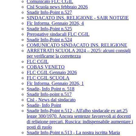
Comunicato FLC CGIL
Cisl Scuola news febbraio 2026
Snadir Info-Point n.527
SINDACATO INS. RELIGIONE - SAIR NOTIZIE
Flc Informa. Gennaio 2026, 4
Snadir Info-Point n.525
Prerogative sindacali FLC CGIL
Snadir Info-Point n.524
COMUNICATO SINDACATO INS. RELIGIONE
ARRETRATI SCUOLA 2024 – 2025: alcuni consigli
per verificarne la correttezza
FLC CGIL
COBAS VENETO
FLC CGIL Gennaio 2026
FLC CGIL SCUOLA
Flc Informa. Gennaio 2026, 1
Snadir- Info Point n. 518
Snadir Info-point n.517
Cisl - News dal sindacato
Snadir- Info Point
Snadir Info-Point n.512 - All'albo sindacale ex art.25
legge 300/1970. Ancora sentenze favorevoli ai docenti
di religione precari. Ruscica: indispensabile aumentare i
posti di ruolo
Snadir Info-Point n.513 - La nostra iscritta Maria