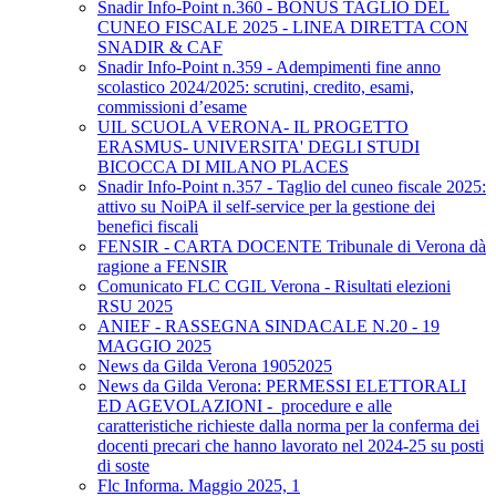
Snadir Info-Point n.360 - BONUS TAGLIO DEL
CUNEO FISCALE 2025 - LINEA DIRETTA CON
SNADIR & CAF
Snadir Info-Point n.359 - Adempimenti fine anno
scolastico 2024/2025: scrutini, credito, esami,
commissioni d’esame
UIL SCUOLA VERONA- IL PROGETTO
ERASMUS- UNIVERSITA' DEGLI STUDI
BICOCCA DI MILANO PLACES
Snadir Info-Point n.357 - Taglio del cuneo fiscale 2025:
attivo su NoiPA il self-service per la gestione dei
benefici fiscali
FENSIR - CARTA DOCENTE Tribunale di Verona dà
ragione a FENSIR
Comunicato FLC CGIL Verona - Risultati elezioni
RSU 2025
ANIEF - RASSEGNA SINDACALE N.20 - 19
MAGGIO 2025
News da Gilda Verona 19052025
News da Gilda Verona: PERMESSI ELETTORALI
ED AGEVOLAZIONI - procedure e alle
caratteristiche richieste dalla norma per la conferma dei
docenti precari che hanno lavorato nel 2024-25 su posti
di soste
Flc Informa. Maggio 2025, 1