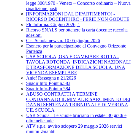
legge 300/1970 - Veneto – Concorso ordinario – Nuova
ripartizione posti
[INFORMAZIONI DAL DIPARTIMENTO] -
RICORSO DOCENTI IRC - FERIE NON GODUTE
Flc Informa. Giugno 2026, 1
Ricorso SNALS per ottenere la carta docente: raccolta
adesioni
Cisl Scuola news n. 10 05 giugno 2026
Esonero per la partecipazione al Convegno Orizzonte
Partenza
USB SCUOLA, OSA E CAMBIARE ROTTA -
TAVOLA ROTONDA: INDICAZIONI NAZIONALI
E TRASFORMAZIONE DELLA SCUOLA. UNA
VICENDA ESEMPLARE
Anief Rassegna n.21/2026
Snadir Info-Point n.583
Snadir Info-Point n.584
ABUSO CONTRATTI A TERMINE
CONDANNATO IL MIM AL RISARCIMENTO DEI
DANNI SENTENZA TRIBNUNALE DI VERONA
UIL SCUOLA
USB Scuola - Le scuole bruciano in estate: 30 gradi e
oltre nelle aule
ATV s.p.a. avviso sciopero 29 maggio 2026 servizi
minimi garantiti