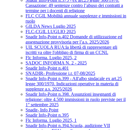
Snadir Info-Point n.375 - ex art.25 legge 300/1970.
Cassazione: 49 sentenze contro l’abuso dei contratti a
termine per i docenti di religione
FLC CGIL Mobilità annuale supplenze e immissioni in
ruolo
GILDA News Luglio 2025
FLC-CGIL LUGLIO 2025
Snadir Info-Point n.402 Domande di utilizzazione ed
assegnazione provvisoria per l’a.s. 2025/2026
UIL SCUOLA RUA:la libertà di rappresentare gli
iscritti va oltre l'obbligo di firma di un CCNL
Flc Informa. Luglio 2025, 2
SADOC INFORMA N. 2 - 2025
Snadir Info-Point n.401
SNADIR- Professione i.r. 07-08/2025
Snadir Info-Point n.399 - All'albo sindacale ex art.25
legge 300/1970. Indicazioni operative in materia di
supplenze a.s. 2025/2026
Snadir Info-Point n.398. Assunzioni insegnanti di
religione: oltre 4.500 immissioni in ruolo previste per il
1° settembre 2025
Snadir- Info Point
Snadir Info-Point n.395
Flc Informa. Luglio 2025, 1
Snadir Info-Point n.394.Scuola, audizione VII