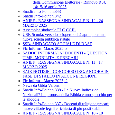
della Commissione Elettorale - Rinnovo RSU
14/15/16 aprile 2025
Snadir Info-Point n.343
Snadir Info-Point n.342
ANIEF - RASSEGNA SINDACALE N. 12 - 24
MARZO 2025
Assemblea sindacale FLC CGIL
USB Scuola: verso lo sciopero del 4 aprile, per una
nuova scuola pubblica statale
SSB- SINDACATO SOCIALE DI BASE
Flc Informa. Marzo 2025, 3
SADOC INFORMA] AI DOCENTI - QUESTION
TIME: MOBILITA' E PRECARI
ANIEF - RASSEGNA SINDACALE N. 11 - 17
MARZO 2025
SAIR NOTIZIE - CONCORSO IRC: ANCORA IN
FASE DI STALLO IN ALCUNE REGIONI
Flc Informa. Marzo 2025, 2
News da Gilda Verona
Snadir Info-Point n.338 - Le Nuove Indicazioni
Nazionali? La proposta della Bibbia è uno specchio per
le allodole!
Snadir Info-Point n.337 - Docenti di religione precari:
nuove vittorie legali e richiesta di più posti stabili
ANIEF - RASSEGNA SINDACALE N. 10 - 10