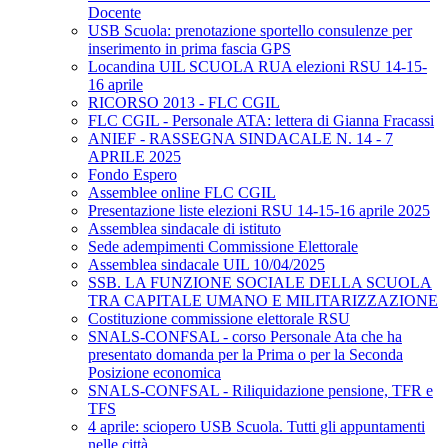
Docente
USB Scuola: prenotazione sportello consulenze per
inserimento in prima fascia GPS
Locandina UIL SCUOLA RUA elezioni RSU 14-15-
16 aprile
RICORSO 2013 - FLC CGIL
FLC CGIL - Personale ATA: lettera di Gianna Fracassi
ANIEF - RASSEGNA SINDACALE N. 14 - 7
APRILE 2025
Fondo Espero
Assemblee online FLC CGIL
Presentazione liste elezioni RSU 14-15-16 aprile 2025
Assemblea sindacale di istituto
Sede adempimenti Commissione Elettorale
Assemblea sindacale UIL 10/04/2025
SSB. LA FUNZIONE SOCIALE DELLA SCUOLA
TRA CAPITALE UMANO E MILITARIZZAZIONE
Costituzione commissione elettorale RSU
SNALS-CONFSAL - corso Personale Ata che ha
presentato domanda per la Prima o per la Seconda
Posizione economica
SNALS-CONFSAL - Riliquidazione pensione, TFR e
TFS
4 aprile: sciopero USB Scuola. Tutti gli appuntamenti
nelle città