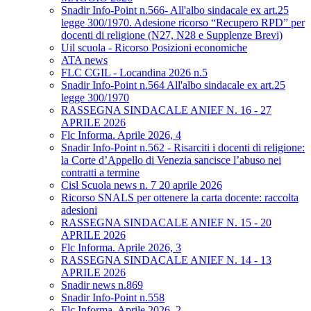
Snadir Info-Point n.566- All'albo sindacale ex art.25
legge 300/1970. Adesione ricorso “Recupero RPD” per
docenti di religione (N27, N28 e Supplenze Brevi)
Uil scuola - Ricorso Posizioni economiche
ATA news
FLC CGIL - Locandina 2026 n.5
Snadir Info-Point n.564 All'albo sindacale ex art.25
legge 300/1970
RASSEGNA SINDACALE ANIEF N. 16 - 27
APRILE 2026
Flc Informa. Aprile 2026, 4
Snadir Info-Point n.562 - Risarciti i docenti di religione:
la Corte d’Appello di Venezia sancisce l’abuso nei
contratti a termine
Cisl Scuola news n. 7 20 aprile 2026
Ricorso SNALS per ottenere la carta docente: raccolta
adesioni
RASSEGNA SINDACALE ANIEF N. 15 - 20
APRILE 2026
Flc Informa. Aprile 2026, 3
RASSEGNA SINDACALE ANIEF N. 14 - 13
APRILE 2026
Snadir news n.869
Snadir Info-Point n.558
Flc Informa. Aprile 2026, 2