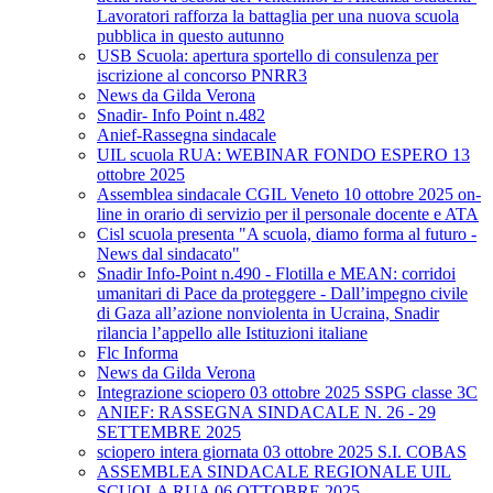
Lavoratori rafforza la battaglia per una nuova scuola
pubblica in questo autunno
USB Scuola: apertura sportello di consulenza per
iscrizione al concorso PNRR3
News da Gilda Verona
Snadir- Info Point n.482
Anief-Rassegna sindacale
UIL scuola RUA: WEBINAR FONDO ESPERO 13
ottobre 2025
Assemblea sindacale CGIL Veneto 10 ottobre 2025 on-
line in orario di servizio per il personale docente e ATA
Cisl scuola presenta "A scuola, diamo forma al futuro -
News dal sindacato"
Snadir Info-Point n.490 - Flotilla e MEAN: corridoi
umanitari di Pace da proteggere - Dall’impegno civile
di Gaza all’azione nonviolenta in Ucraina, Snadir
rilancia l’appello alle Istituzioni italiane
Flc Informa
News da Gilda Verona
Integrazione sciopero 03 ottobre 2025 SSPG classe 3C
ANIEF: RASSEGNA SINDACALE N. 26 - 29
SETTEMBRE 2025
sciopero intera giornata 03 ottobre 2025 S.I. COBAS
ASSEMBLEA SINDACALE REGIONALE UIL
SCUOLA RUA 06 OTTOBRE 2025