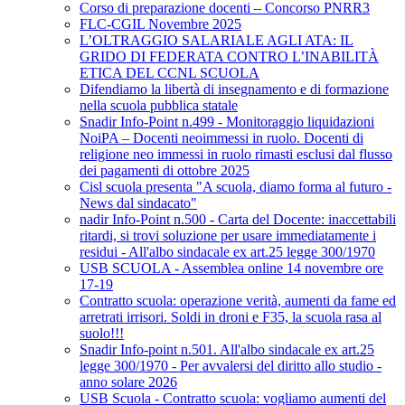
Corso di preparazione docenti – Concorso PNRR3
FLC-CGIL Novembre 2025
L’OLTRAGGIO SALARIALE AGLI ATA: IL
GRIDO DI FEDERATA CONTRO L’INABILITÀ
ETICA DEL CCNL SCUOLA
Difendiamo la libertà di insegnamento e di formazione
nella scuola pubblica statale
Snadir Info-Point n.499 - Monitoraggio liquidazioni
NoiPA – Docenti neoimmessi in ruolo. Docenti di
religione neo immessi in ruolo rimasti esclusi dal flusso
dei pagamenti di ottobre 2025
Cisl scuola presenta "A scuola, diamo forma al futuro -
News dal sindacato"
nadir Info-Point n.500 - Carta del Docente: inaccettabili
ritardi, si trovi soluzione per usare immediatamente i
residui - All'albo sindacale ex art.25 legge 300/1970
USB SCUOLA - Assemblea online 14 novembre ore
17-19
Contratto scuola: operazione verità, aumenti da fame ed
arretrati irrisori. Soldi in droni e F35, la scuola rasa al
suolo!!!
Snadir Info-point n.501. All'albo sindacale ex art.25
legge 300/1970 - Per avvalersi del diritto allo studio -
anno solare 2026
USB Scuola - Contratto scuola: vogliamo aumenti del