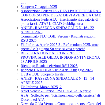
diri
Sciopero 7 maggio 2025
Associazione FederATA - DEVI PARTECIPARE AL
CONCORSO PER DSGA; DEVI AVERE LA CIAD
Associazione FederATA - inserimento graduatoria di
prima fascia ATA? la CIAD è obbligatoria
ANIEF - RASSEGNA SINDACALE N. 16 - 22
APRILE 2025
Comunicato FLC CGIL Verona - Risultati elezioni
RSU 2025
Flc Informa. Aprile 2025 3 - Referendum 2025, urne
aperte 8 e 9 giugno Su cosa si vota e perché
REGISTRAZIONE AL CONGRESSO
PROVINCIALE GILDA INSEGNANTI VERONA
28 APRILE 2025
Riepilogo Risultati elezioni RSU 2025
sciopero UNICOBAS scuola del 7 maggio 2025
USB e CUB Sciopero Invalsi
ANIEF - RASSEGNA SINDACALE N. 15 - 14
APRILE 2025
Flc Informa. Marzo 2025, 2
Anief Veneto - Elezioni RSU 14 -15 e 16 aprile
ASA - Sollecito per “Riallineamento della carriera” di
Docenti ed ATA
News da Gilda Verona - Comunicato ricorso Carta del