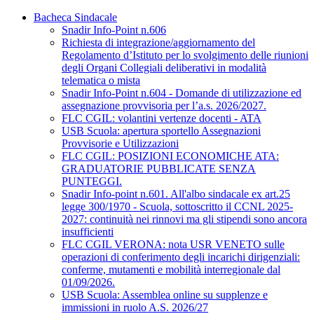
Bacheca Sindacale
Snadir Info-Point n.606
Richiesta di integrazione/aggiornamento del
Regolamento d’Istituto per lo svolgimento delle riunioni
degli Organi Collegiali deliberativi in modalità
telematica o mista
Snadir Info-Point n.604 - Domande di utilizzazione ed
assegnazione provvisoria per l’a.s. 2026/2027.
FLC CGIL: volantini vertenze docenti - ATA
USB Scuola: apertura sportello Assegnazioni
Provvisorie e Utilizzazioni
FLC CGIL: POSIZIONI ECONOMICHE ATA:
GRADUATORIE PUBBLICATE SENZA
PUNTEGGI.
Snadir Info-point n.601. All'albo sindacale ex art.25
legge 300/1970 - Scuola, sottoscritto il CCNL 2025-
2027: continuità nei rinnovi ma gli stipendi sono ancora
insufficienti
FLC CGIL VERONA: nota USR VENETO sulle
operazioni di conferimento degli incarichi dirigenziali:
conferme, mutamenti e mobilità interregionale dal
01/09/2026.
USB Scuola: Assemblea online su supplenze e
immissioni in ruolo A.S. 2026/27