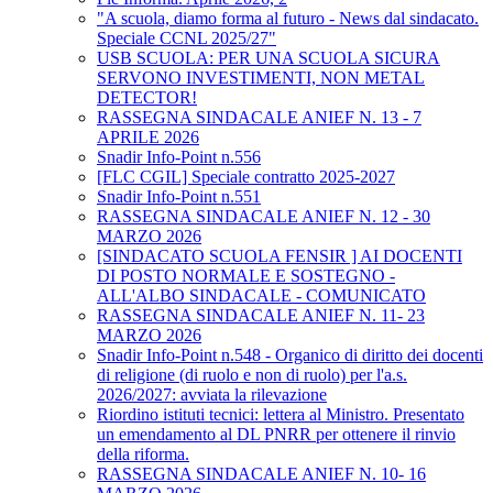
"A scuola, diamo forma al futuro - News dal sindacato.
Speciale CCNL 2025/27"
USB SCUOLA: PER UNA SCUOLA SICURA
SERVONO INVESTIMENTI, NON METAL
DETECTOR!
RASSEGNA SINDACALE ANIEF N. 13 - 7
APRILE 2026
Snadir Info-Point n.556
[FLC CGIL] Speciale contratto 2025-2027
Snadir Info-Point n.551
RASSEGNA SINDACALE ANIEF N. 12 - 30
MARZO 2026
[SINDACATO SCUOLA FENSIR ] AI DOCENTI
DI POSTO NORMALE E SOSTEGNO -
ALL'ALBO SINDACALE - COMUNICATO
RASSEGNA SINDACALE ANIEF N. 11- 23
MARZO 2026
Snadir Info-Point n.548 - Organico di diritto dei docenti
di religione (di ruolo e non di ruolo) per l'a.s.
2026/2027: avviata la rilevazione
Riordino istituti tecnici: lettera al Ministro. Presentato
un emendamento al DL PNRR per ottenere il rinvio
della riforma.
RASSEGNA SINDACALE ANIEF N. 10- 16