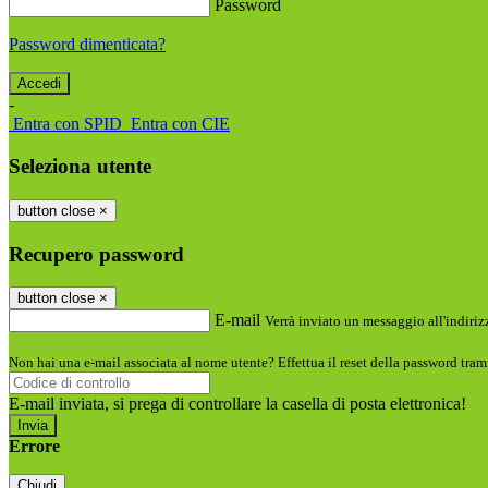
Password
Password dimenticata?
-
Entra con SPID
Entra con CIE
Seleziona utente
button close
×
Recupero password
button close
×
E-mail
Verrà inviato un messaggio all'indirizz
Non hai una e-mail associata al nome utente? Effettua il reset della password tram
E-mail inviata, si prega di controllare la casella di posta elettronica!
Errore
Chiudi