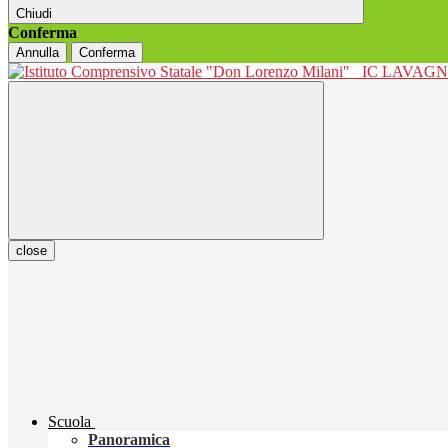
Chiudi
Conferma
Annulla
Conferma
IC LAVAGNO
close
Scuola
Panoramica