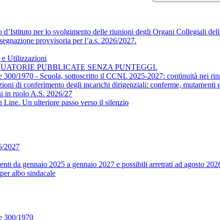
’Istituto per lo svolgimento delle riunioni degli Organi Collegiali delib
segnazione provvisoria per l’a.s. 2026/2027.
e Utilizzazioni
DUATORIE PUBBLICATE SENZA PUNTEGGI.
ge 300/1970 - Scuola, sottoscritto il CCNL 2025-2027: continuità nei rin
conferimento degli incarichi dirigenziali: conferme, mutamenti e m
i in ruolo A.S. 2026/27
ine. Un ulteriore passo verso il silenzio
26/2027
ti da gennaio 2025 a gennaio 2027 e possibili arretrati ad agosto 202
per albo sindacale
ge 300/1970