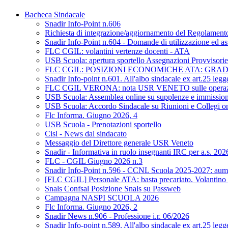
Bacheca Sindacale
Snadir Info-Point n.606
Richiesta di integrazione/aggiornamento del Regolamento d
Snadir Info-Point n.604 - Domande di utilizzazione ed as
FLC CGIL: volantini vertenze docenti - ATA
USB Scuola: apertura sportello Assegnazioni Provvisorie 
FLC CGIL: POSIZIONI ECONOMICHE ATA: GRA
Snadir Info-point n.601. All'albo sindacale ex art.25 leg
FLC CGIL VERONA: nota USR VENETO sulle operazioni di 
USB Scuola: Assemblea online su supplenze e immission
USB Scuola: Accordo Sindacale su Riunioni e Collegi on L
Flc Informa. Giugno 2026, 4
USB Scuola - Prenotazioni sportello
Cisl - News dal sindacato
Messaggio del Direttore generale USR Veneto
Snadir - Informativa in ruolo insegnanti IRC per a.s. 20
FLC - CGIL Giugno 2026 n.3
Snadir Info-Point n.596 - CCNL Scuola 2025-2027: aumen
[FLC CGIL] Personale ATA: basta precariato. Volantino 
Snals Confsal Posizione Snals su Passweb
Campagna NASPI SCUOLA 2026
Flc Informa. Giugno 2026, 2
Snadir News n.906 - Professione i.r. 06/2026
Snadir Info-point n.589. All'albo sindacale ex art.25 leg