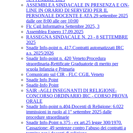
ASSEMBLEA SINDACALE IN PRESENZA E ON-
LINE IN ORARIO DI SERVIZIO PER IL
PERSONALE DOCENTE E ATA 29 settembre 2025
dalle ore 8:00 alle ore 10:00
Flc Cgil Informativa Settembre 2025, 3
Assemblea Espero 17.09.2025
RASSEGNA SINDACALE N. 23 - 8 SETTEMBRE
2025
Snadir Info-point n. 417.Contratti automatizzati IRC
a.s. 2025/2026
Snadir Info-point n. 420 Veneto:Procedura
straordinaria-Rettificate Graduatorie di merito per
scuola Infanzia e Primaria
Comunicato sul CIR - FLC CGIL Veneto
Snadir Info Point
Snadir-Info Point
SAIR -AGLI INSEGNANTI DI RELIGIONE-
CONCORSO ORDINARIO IRC - CORSO PROVA
ORALE
Snadir Info-point n.404-Docenti di Religione: 6.022
immissioni in ruolo al 1° settembre 2025 dalle
procedure straordinarie
Snadir Info-Point n.375 - ex art.25 legge 300/1970.
Cassazione: 49 sentenze contro l’abuso dei contratti a