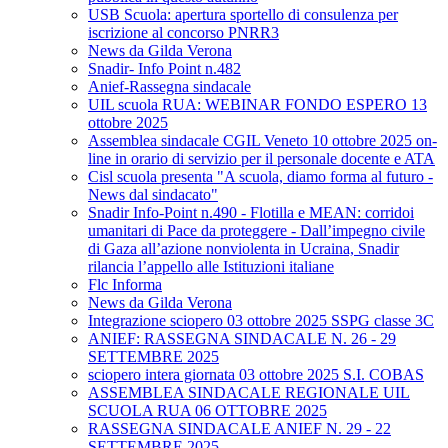
USB Scuola: apertura sportello di consulenza per
iscrizione al concorso PNRR3
News da Gilda Verona
Snadir- Info Point n.482
Anief-Rassegna sindacale
UIL scuola RUA: WEBINAR FONDO ESPERO 13
ottobre 2025
Assemblea sindacale CGIL Veneto 10 ottobre 2025 on-
line in orario di servizio per il personale docente e ATA
Cisl scuola presenta "A scuola, diamo forma al futuro -
News dal sindacato"
Snadir Info-Point n.490 - Flotilla e MEAN: corridoi
umanitari di Pace da proteggere - Dall’impegno civile
di Gaza all’azione nonviolenta in Ucraina, Snadir
rilancia l’appello alle Istituzioni italiane
Flc Informa
News da Gilda Verona
Integrazione sciopero 03 ottobre 2025 SSPG classe 3C
ANIEF: RASSEGNA SINDACALE N. 26 - 29
SETTEMBRE 2025
sciopero intera giornata 03 ottobre 2025 S.I. COBAS
ASSEMBLEA SINDACALE REGIONALE UIL
SCUOLA RUA 06 OTTOBRE 2025
RASSEGNA SINDACALE ANIEF N. 29 - 22
SETTEMBRE 2025