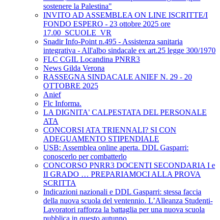
sostenere la Palestina"
INVITO AD ASSEMBLEA ON LINE ISCRITTE/I
FONDO ESPERO - 23 ottobre 2025 ore
17.00_SCUOLE_VR
Snadir Info-Point n.495 - Assistenza sanitaria
integrativa - All'albo sindacale ex art.25 legge 300/1970
FLC CGIL Locandina PNRR3
News Gilda Verona
RASSEGNA SINDACALE ANIEF N. 29 - 20
OTTOBRE 2025
Anief
Flc Informa.
LA DIGNITA' CALPESTATA DEL PERSONALE
ATA
CONCORSI ATA TRIENNALI? SI CON
ADEGUAMENTO STIPENDIALE
USB: Assemblea online aperta. DDL Gasparri:
conoscerlo per combatterlo
CONCORSO PNRR3 DOCENTI SECONDARIA I e
II GRADO … PREPARIAMOCI ALLA PROVA
SCRITTA
Indicazioni nazionali e DDL Gasparri: stessa faccia
della nuova scuola del ventennio. L’Alleanza Studenti-
Lavoratori rafforza la battaglia per una nuova scuola
pubblica in questo autunno