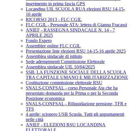
inserimento in prima fascia GPS
Locandina UIL SCUOLA RUA elezioni RSU 14-15-
16 aprile
RICORSO 2013 - FLC CGIL
FLC CGIL - Personale ATA: lettera di Gianna Fracassi
ANIEF - RASSEGNA SINDACALE N. 14 - 7
APRILE 2025
Fondo Espero
Assemblee online FLC CGIL
Presentazione liste elezioni RSU 14-15-16 aprile 2025
Assemblea sindacale di istituto
Sede adempimenti Commissione Elettorale
Assemblea sindacale UIL 10/04/2025
SSB. LA FUNZIONE SOCIALE DELLA SCUOLA
TRA CAPITALE UMANO E MILITARIZZAZIONE
Costituzione commissione elettorale RSU
SNALS-CONFSAL - corso Personale Ata che ha
presentato domanda per la Prima o per la Seconda
Posizione economica
SNALS-CONFSAL - Riliquidazione pensione, TFR e
TFS
4 aprile: sciopero USB Scuola. Tutti gli appuntamenti
nelle città
ANIEF - ELEZIONI RSU LOCANDINA
ELETTORALE