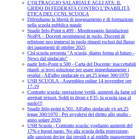
L’OLTRAGGIO SALARIALE AGLI ATA: IL
GRIDO DI FEDERATA CONTRO L’INABILITÀ
ETICA DEL CCNL SCUOLA
Difendiamo la libertà di insegnamento e di formazione
nella scuola pubblica statale
Snadir Info-Point n.499 - Monitoraggio liquidazioni
NoiPA – Docenti neoimmessi in ruolo. Docenti di
religione neo immessi in ruolo rimasti esclusi dal flusso
dei pagamenti di ottobre 2025
Cisl scuola presenta "A scuola, diamo forma al futuro -
News dal sindacato"
nadir Info-Point n.500 - Carta del Docente: inaccettabili
ritardi, si trovi soluzione per usare immediatamente i
residui - All'albo sindacale ex art.25 legge 300/1970
USB SCUOLA - Assemblea online 14 novembre ore
17-19
Contratto scuola: operazione verità, aumenti da fame ed
arretrati irrisori. Soldi in droni e F35, la scuola rasa al
suolo!!!
Snadir Info-point n.501. All'albo sindacale ex art.25
legge 300/1970 - Per avvalersi del diritto allo studio -
anno solare 2026
USB Scuola - Contratto scuola: vogliamo aumenti del
17% e buoni pasto. No alla scuola della repressione,
alle sanzioni decise dai presidi e al middle management