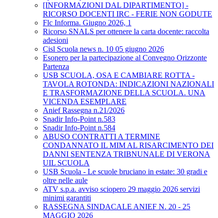
[INFORMAZIONI DAL DIPARTIMENTO] -
RICORSO DOCENTI IRC - FERIE NON GODUTE
Flc Informa. Giugno 2026, 1
Ricorso SNALS per ottenere la carta docente: raccolta
adesioni
Cisl Scuola news n. 10 05 giugno 2026
Esonero per la partecipazione al Convegno Orizzonte
Partenza
USB SCUOLA, OSA E CAMBIARE ROTTA -
TAVOLA ROTONDA: INDICAZIONI NAZIONALI
E TRASFORMAZIONE DELLA SCUOLA. UNA
VICENDA ESEMPLARE
Anief Rassegna n.21/2026
Snadir Info-Point n.583
Snadir Info-Point n.584
ABUSO CONTRATTI A TERMINE
CONDANNATO IL MIM AL RISARCIMENTO DEI
DANNI SENTENZA TRIBNUNALE DI VERONA
UIL SCUOLA
USB Scuola - Le scuole bruciano in estate: 30 gradi e
oltre nelle aule
ATV s.p.a. avviso sciopero 29 maggio 2026 servizi
minimi garantiti
RASSEGNA SINDACALE ANIEF N. 20 - 25
MAGGIO 2026