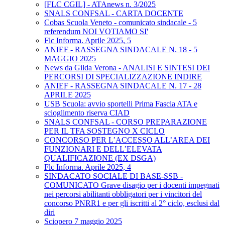
[FLC CGIL] - ATAnews n. 3/2025
SNALS CONFSAL - CARTA DOCENTE
Cobas Scuola Veneto - comunicato sindacale - 5
referendum NOI VOTIAMO SI'
Flc Informa. Aprile 2025, 5
ANIEF - RASSEGNA SINDACALE N. 18 - 5
MAGGIO 2025
News da Gilda Verona - ANALISI E SINTESI DEI
PERCORSI DI SPECIALIZZAZIONE INDIRE
ANIEF - RASSEGNA SINDACALE N. 17 - 28
APRILE 2025
USB Scuola: avvio sportelli Prima Fascia ATA e
scioglimento riserva CIAD
SNALS CONFSAL - CORSO PREPARAZIONE
PER IL TFA SOSTEGNO X CICLO
CONCORSO PER L’ACCESSO ALL’AREA DEI
FUNZIONARI E DELL’ELEVATA
QUALIFICAZIONE (EX DSGA)
Flc Informa. Aprile 2025, 4
SINDACATO SOCIALE DI BASE-SSB -
COMUNICATO Grave disagio per i docenti impegnati
nei percorsi abilitanti obbligatori per i vincitori del
concorso PNRR1 e per gli iscritti al 2° ciclo, esclusi dal
diri
Sciopero 7 maggio 2025