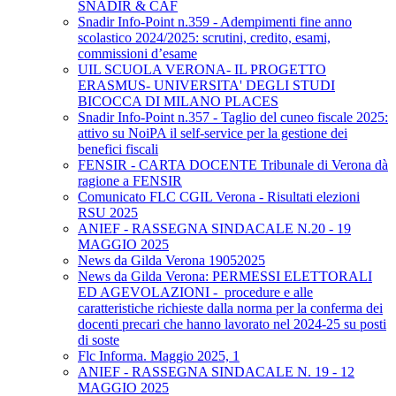
SNADIR & CAF
Snadir Info-Point n.359 - Adempimenti fine anno
scolastico 2024/2025: scrutini, credito, esami,
commissioni d’esame
UIL SCUOLA VERONA- IL PROGETTO
ERASMUS- UNIVERSITA' DEGLI STUDI
BICOCCA DI MILANO PLACES
Snadir Info-Point n.357 - Taglio del cuneo fiscale 2025:
attivo su NoiPA il self-service per la gestione dei
benefici fiscali
FENSIR - CARTA DOCENTE Tribunale di Verona dà
ragione a FENSIR
Comunicato FLC CGIL Verona - Risultati elezioni
RSU 2025
ANIEF - RASSEGNA SINDACALE N.20 - 19
MAGGIO 2025
News da Gilda Verona 19052025
News da Gilda Verona: PERMESSI ELETTORALI
ED AGEVOLAZIONI - procedure e alle
caratteristiche richieste dalla norma per la conferma dei
docenti precari che hanno lavorato nel 2024-25 su posti
di soste
Flc Informa. Maggio 2025, 1
ANIEF - RASSEGNA SINDACALE N. 19 - 12
MAGGIO 2025