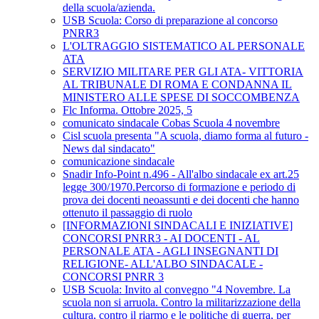
della scuola/azienda.
USB Scuola: Corso di preparazione al concorso
PNRR3
L'OLTRAGGIO SISTEMATICO AL PERSONALE
ATA
SERVIZIO MILITARE PER GLI ATA- VITTORIA
AL TRIBUNALE DI ROMA E CONDANNA IL
MINISTERO ALLE SPESE DI SOCCOMBENZA
Flc Informa. Ottobre 2025, 5
comunicato sindacale Cobas Scuola 4 novembre
Cisl scuola presenta "A scuola, diamo forma al futuro -
News dal sindacato"
comunicazione sindacale
Snadir Info-Point n.496 - All'albo sindacale ex art.25
legge 300/1970.Percorso di formazione e periodo di
prova dei docenti neoassunti e dei docenti che hanno
ottenuto il passaggio di ruolo
[INFORMAZIONI SINDACALI E INIZIATIVE]
CONCORSI PNRR3 - AI DOCENTI - AL
PERSONALE ATA - AGLI INSEGNANTI DI
RELIGIONE- ALL'ALBO SINDACALE -
CONCORSI PNRR 3
USB Scuola: Invito al convegno "4 Novembre. La
scuola non si arruola. Contro la militarizzazione della
cultura, contro il riarmo e le politiche di guerra, per