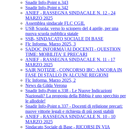
Snadir Info-Point n.343
Snadir Info-Point n.342
ANIEF - RASSEGNA SINDACALE N. 12 - 24
MARZO 2025
Assemblea sindacale FLC CGIL
USB Scuola: verso lo sciopero del 4 aprile, per una
nuova scuola pubblica statale
SSB- SINDACATO SOCIALE DI BASE
Flc Informa. Marzo 2025, 3
SADOC INFORMA] AI DOCENTI - QUESTION
TIME: MOBILITA' E PRECARI
ANIEF - RASSEGNA SINDACALE N. 11 - 17
MARZO 2025
SAIR NOTIZIE - CONCORSO IRC: ANCORA IN
FASE DI STALLO IN ALCUNE REGIONI
Flc Informa. Marzo 2025, 2
News da Gilda Verona
Snadir Info-Point n.338 - Le Nuove Indicazioni
Nazionali? La proposta della Bibbia è uno specchio per
le allodole!
Snadir Info-Point n.337 - Docenti di religione precari:
nuove vittorie legali e richiesta di più posti stabili
ANIEF - RASSEGNA SINDACALE N. 10 - 10
MARZO 2025
Sindacato Sociale di Base - RICORSI IN VIA