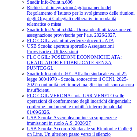
Snadir Info-Point n.606
Richiesta di integrazione/aggiornamento del
Regolamento d’Istituto per lo svolgimento delle riunioni
degli Organi Collegiali deliberativi in modalità
telematica o mista
Snadir Info-Point n.604 - Domande di utilizzazione ed
assegnazione provvisoria per l’a.s. 2026/2027.
FLC CGIL: volantini vertenze docenti - ATA
USB Scuola: apertura sportello Assegnazioni
Provvisorie e Utilizzazioni
FLC CGIL: POSIZIONI ECONOMICHE ATA:
GRADUATORIE PUBBLICATE SENZA
PUNTEGGI.
Snadir Info-point n.601. All'albo sindacale ex art.25
legge 300/1970 - Scuola, sottoscritto il CCNL 2025-
2027: continuità nei rinnovi ma gli stipendi sono ancora
insufficienti
FLC CGIL VERONA: nota USR VENETO sulle
operazioni di conferimento degli incarichi dirigenziali:
conferme, mutamenti e mobilità interregionale dal
01/09/2026.
USB Scuola: Assemblea online su supplenze e
immissioni in ruolo A.S. 2026/27
USB Scuola: Accordo Sindacale su Riunioni e Collegi
on Line. Un ulteriore passo verso il silenzio