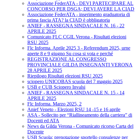
Associazione FederATA - DEVI PARTECIPARE AL
CONCORSO PER DSGA; DEVI AVERE LA CIAD
Associazione FederATA - inserimento graduatoria di
prima fascia ATA? la CIAD è obbligatoria
ANIEF - RASSEGNA SINDACALE N. 16 - 22
APRILE 2025
Comunicato FLC CGIL Verona - Risultati elezioni
RSU 2025
Flc Informa. Aprile 2025 3 - Referendum 2025, urne
aperte 8 e 9 giugno Su cosa si vota e perché
REGISTRAZIONE AL CONGRESSO
PROVINCIALE GILDA INSEGNANTI VERONA
28 APRILE 2025
Riepilogo Risultati elezioni RSU 2025
sciopero UNICOBAS scuola del 7 maggio 2025
USB e CUB Sciopero Invalsi
ANIEF - RASSEGNA SINDACALE N. 15 - 14
APRILE 2025
Flc Informa. Marzo 2025, 2
Anief Veneto - Elezioni RSU 14 -15 e 16 aprile
ASA - Sollecito per “Riallineamento della carriera” di
Docenti ed ATA
News da Gilda Verona - Comunicato ricorso Carta del
Docente
USB Scuola: prenotazione sportello consulenze per