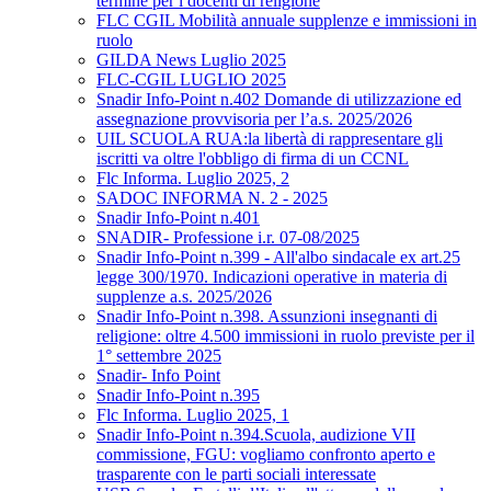
termine per i docenti di religione
FLC CGIL Mobilità annuale supplenze e immissioni in
ruolo
GILDA News Luglio 2025
FLC-CGIL LUGLIO 2025
Snadir Info-Point n.402 Domande di utilizzazione ed
assegnazione provvisoria per l’a.s. 2025/2026
UIL SCUOLA RUA:la libertà di rappresentare gli
iscritti va oltre l'obbligo di firma di un CCNL
Flc Informa. Luglio 2025, 2
SADOC INFORMA N. 2 - 2025
Snadir Info-Point n.401
SNADIR- Professione i.r. 07-08/2025
Snadir Info-Point n.399 - All'albo sindacale ex art.25
legge 300/1970. Indicazioni operative in materia di
supplenze a.s. 2025/2026
Snadir Info-Point n.398. Assunzioni insegnanti di
religione: oltre 4.500 immissioni in ruolo previste per il
1° settembre 2025
Snadir- Info Point
Snadir Info-Point n.395
Flc Informa. Luglio 2025, 1
Snadir Info-Point n.394.Scuola, audizione VII
commissione, FGU: vogliamo confronto aperto e
trasparente con le parti sociali interessate