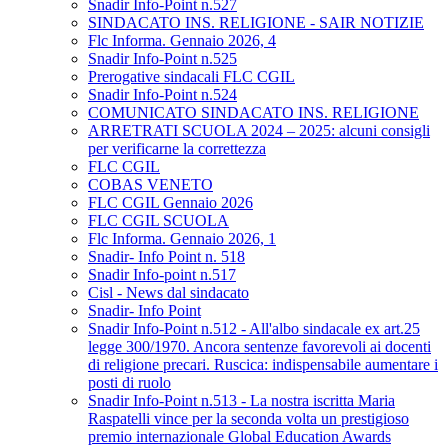
Snadir Info-Point n.527
SINDACATO INS. RELIGIONE - SAIR NOTIZIE
Flc Informa. Gennaio 2026, 4
Snadir Info-Point n.525
Prerogative sindacali FLC CGIL
Snadir Info-Point n.524
COMUNICATO SINDACATO INS. RELIGIONE
ARRETRATI SCUOLA 2024 – 2025: alcuni consigli
per verificarne la correttezza
FLC CGIL
COBAS VENETO
FLC CGIL Gennaio 2026
FLC CGIL SCUOLA
Flc Informa. Gennaio 2026, 1
Snadir- Info Point n. 518
Snadir Info-point n.517
Cisl - News dal sindacato
Snadir- Info Point
Snadir Info-Point n.512 - All'albo sindacale ex art.25
legge 300/1970. Ancora sentenze favorevoli ai docenti
di religione precari. Ruscica: indispensabile aumentare i
posti di ruolo
Snadir Info-Point n.513 - La nostra iscritta Maria
Raspatelli vince per la seconda volta un prestigioso
premio internazionale Global Education Awards