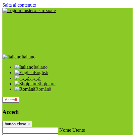
Salta al contenuto
Italiano
Italiano
English
عربى
Shqiptare
Română
Accedi
Accedi
button close
×
Nome Utente