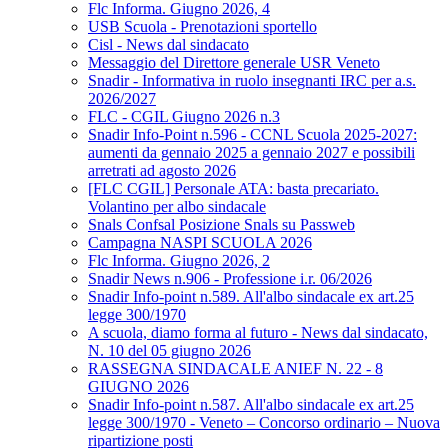
Flc Informa. Giugno 2026, 4
USB Scuola - Prenotazioni sportello
Cisl - News dal sindacato
Messaggio del Direttore generale USR Veneto
Snadir - Informativa in ruolo insegnanti IRC per a.s.
2026/2027
FLC - CGIL Giugno 2026 n.3
Snadir Info-Point n.596 - CCNL Scuola 2025-2027:
aumenti da gennaio 2025 a gennaio 2027 e possibili
arretrati ad agosto 2026
[FLC CGIL] Personale ATA: basta precariato.
Volantino per albo sindacale
Snals Confsal Posizione Snals su Passweb
Campagna NASPI SCUOLA 2026
Flc Informa. Giugno 2026, 2
Snadir News n.906 - Professione i.r. 06/2026
Snadir Info-point n.589. All'albo sindacale ex art.25
legge 300/1970
A scuola, diamo forma al futuro - News dal sindacato,
N. 10 del 05 giugno 2026
RASSEGNA SINDACALE ANIEF N. 22 - 8
GIUGNO 2026
Snadir Info-point n.587. All'albo sindacale ex art.25
legge 300/1970 - Veneto – Concorso ordinario – Nuova
ripartizione posti