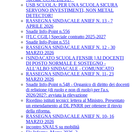
USB SCUOLA: PER UNA SCUOLA SICURA
SERVONO INVESTIMENTI, NON METAL
DETECTOR!
RASSEGNA SINDACALE ANIEF N. 13 - 7
APRILE 2026
Snadir Info-Point n.556
[FLC CGIL] Speciale contratto 2025-2027
Snadir Info-Point n.551
RASSEGNA SINDACALE ANIEF N. 12 - 30
MARZO 2026
[SINDACATO SCUOLA FENSIR ] AI DOCENTI
DI POSTO NORMALE E SOSTEGNO -
ALL'ALBO SINDACALE - COMUNICATO
RASSEGNA SINDACALE ANIEF N. 11- 23
MARZO 2026
Snadir Info-Point n.548 - Organico di diritto dei docenti
di religione (di ruolo e non di ruolo) per l'a.s.
2026/2027: avviata la rilevazione
Riordino istituti tecnici: lettera al Ministro. Presentato
un emendamento al DL PNRR per ottenere il rinvio
della riforma.
RASSEGNA SINDACALE ANIEF N. 10- 16
MARZO 2026
incontro SNALS su mobilità