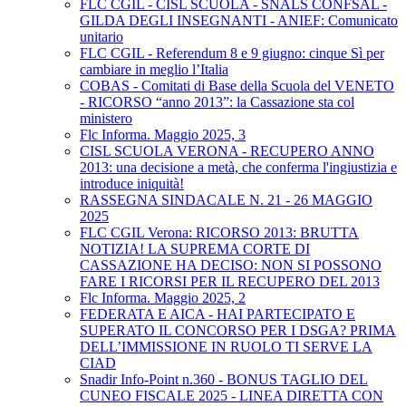
FLC CGIL - CISL SCUOLA - SNALS CONFSAL -
GILDA DEGLI INSEGNANTI - ANIEF: Comunicato
unitario
FLC CGIL - Referendum 8 e 9 giugno: cinque Sì per
cambiare in meglio l’Italia
COBAS - Comitati di Base della Scuola del VENETO
- RICORSO “anno 2013”: la Cassazione sta col
ministero
Flc Informa. Maggio 2025, 3
CISL SCUOLA VERONA - RECUPERO ANNO
2013: una decisione a metà, che conferma l'ingiustizia e
introduce iniquità!
RASSEGNA SINDACALE N. 21 - 26 MAGGIO
2025
FLC CGIL Verona: RICORSO 2013: BRUTTA
NOTIZIA! LA SUPREMA CORTE DI
CASSAZIONE HA DECISO: NON SI POSSONO
FARE I RICORSI PER IL RECUPERO DEL 2013
Flc Informa. Maggio 2025, 2
FEDERATA E AICA - HAI PARTECIPATO E
SUPERATO IL CONCORSO PER I DSGA? PRIMA
DELL’IMMISSIONE IN RUOLO TI SERVE LA
CIAD
Snadir Info-Point n.360 - BONUS TAGLIO DEL
CUNEO FISCALE 2025 - LINEA DIRETTA CON