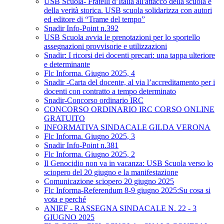
USB Scuola- Fratelli d’Italia all'attacco della scuola e
della verità storica. USB scuola solidarizza con autori
ed editore di “Trame del tempo”
Snadir Info-Point n.392
USB Scuola avvia le prenotazioni per lo sportello
assegnazioni provvisorie e utilizzazioni
Snadir: I ricorsi dei docenti precari: una tappa ulteriore
e determinante
Flc Informa. Giugno 2025, 4
Snadir -Carta del docente, al via l’accreditamento per i
docenti con contratto a tempo determinato
Snadir-Concorso ordinario IRC
CONCORSO ORDINARIO IRC CORSO ONLINE
GRATUITO
INFORMATIVA SINDACALE GILDA VERONA
Flc Informa. Giugno 2025, 3
Snadir Info-Point n.381
Flc Informa. Giugno 2025, 2
Il Genocidio non va in vacanza: USB Scuola verso lo
sciopero del 20 giugno e la manifestazione
Comunicazione sciopero 20 giugno 2025
Flc Informa-Referendum 8-9 giugno 2025:Su cosa si
vota e perché
ANIEF - RASSEGNA SINDACALE N. 22 - 3
GIUGNO 2025