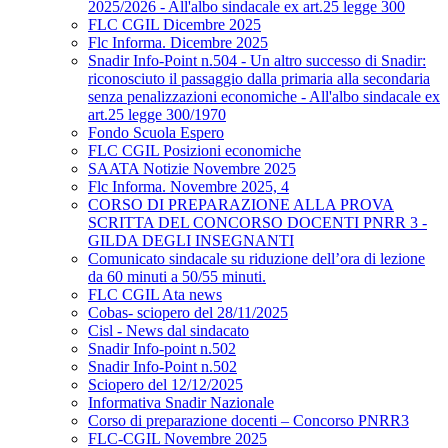
2025/2026 - All'albo sindacale ex art.25 legge 300
FLC CGIL Dicembre 2025
Flc Informa. Dicembre 2025
Snadir Info-Point n.504 - Un altro successo di Snadir:
riconosciuto il passaggio dalla primaria alla secondaria
senza penalizzazioni economiche - All'albo sindacale ex
art.25 legge 300/1970
Fondo Scuola Espero
FLC CGIL Posizioni economiche
SAATA Notizie Novembre 2025
Flc Informa. Novembre 2025, 4
CORSO DI PREPARAZIONE ALLA PROVA
SCRITTA DEL CONCORSO DOCENTI PNRR 3 -
GILDA DEGLI INSEGNANTI
Comunicato sindacale su riduzione dell’ora di lezione
da 60 minuti a 50/55 minuti.
FLC CGIL Ata news
Cobas- sciopero del 28/11/2025
Cisl - News dal sindacato
Snadir Info-point n.502
Snadir Info-Point n.502
Sciopero del 12/12/2025
Informativa Snadir Nazionale
Corso di preparazione docenti – Concorso PNRR3
FLC-CGIL Novembre 2025