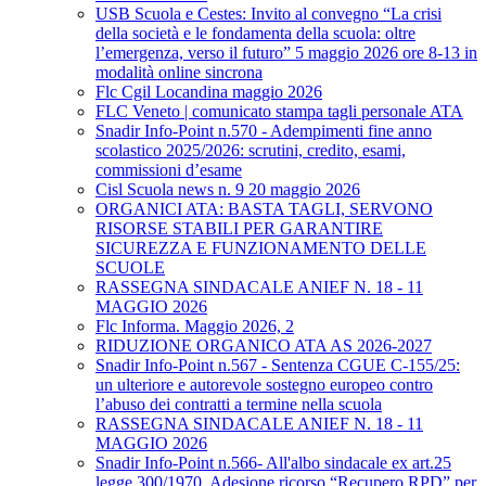
USB Scuola e Cestes: Invito al convegno “La crisi
della società e le fondamenta della scuola: oltre
l’emergenza, verso il futuro” 5 maggio 2026 ore 8-13 in
modalità online sincrona
Flc Cgil Locandina maggio 2026
FLC Veneto | comunicato stampa tagli personale ATA
Snadir Info-Point n.570 - Adempimenti fine anno
scolastico 2025/2026: scrutini, credito, esami,
commissioni d’esame
Cisl Scuola news n. 9 20 maggio 2026
ORGANICI ATA: BASTA TAGLI, SERVONO
RISORSE STABILI PER GARANTIRE
SICUREZZA E FUNZIONAMENTO DELLE
SCUOLE
RASSEGNA SINDACALE ANIEF N. 18 - 11
MAGGIO 2026
Flc Informa. Maggio 2026, 2
RIDUZIONE ORGANICO ATA AS 2026-2027
Snadir Info-Point n.567 - Sentenza CGUE C‑155/25:
un ulteriore e autorevole sostegno europeo contro
l’abuso dei contratti a termine nella scuola
RASSEGNA SINDACALE ANIEF N. 18 - 11
MAGGIO 2026
Snadir Info-Point n.566- All'albo sindacale ex art.25
legge 300/1970. Adesione ricorso “Recupero RPD” per