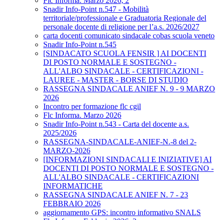
Flc Informa. Marzo 2026, 2
Snadir Info-Point n.547 - Mobilità
territoriale/professionale e Graduatoria Regionale del
personale docente di religione per l’a.s. 2026/2027
carta docenti comunicato sindacale cobas scuola veneto
Snadir Info-Point n.545
[SINDACATO SCUOLA FENSIR ] AI DOCENTI
DI POSTO NORMALE E SOSTEGNO -
ALL'ALBO SINDACALE - CERTIFICAZIONI -
LAUREE - MASTER - BORSE DI STUDIO
RASSEGNA SINDACALE ANIEF N. 9 - 9 MARZO
2026
Incontro per formazione flc cgil
Flc Informa. Marzo 2026
Snadir Info-Point n.543 - Carta del docente a.s.
2025/2026
RASSEGNA-SINDACALE-ANIEF-N.-8 del 2-
MARZO-2026
[INFORMAZIONI SINDACALI E INIZIATIVE] AI
DOCENTI DI POSTO NORMALE E SOSTEGNO -
ALL'ALBO SINDACALE - CERTIFICAZIONI
INFORMATICHE
RASSEGNA SINDACALE ANIEF N. 7 - 23
FEBBRAIO 2026
aggiornamento GPS: incontro informativo SNALS