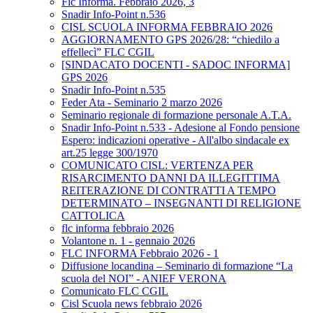
Flc Informa. Febbraio 2026, 3
Snadir Info-Point n.536
CISL SCUOLA INFORMA FEBBRAIO 2026
AGGIORNAMENTO GPS 2026/28: “chiedilo a
effellecì” FLC CGIL
[SINDACATO DOCENTI - SADOC INFORMA]
GPS 2026
Snadir Info-Point n.535
Feder Ata - Seminario 2 marzo 2026
Seminario regionale di formazione personale A.T.A.
Snadir Info-Point n.533 - Adesione al Fondo pensione
Espero: indicazioni operative - All'albo sindacale ex
art.25 legge 300/1970
COMUNICATO CISL: VERTENZA PER
RISARCIMENTO DANNI DA ILLEGITTIMA
REITERAZIONE DI CONTRATTI A TEMPO
DETERMINATO – INSEGNANTI DI RELIGIONE
CATTOLICA
flc informa febbraio 2026
Volantone n. 1 - gennaio 2026
FLC INFORMA Febbraio 2026 - 1
Diffusione locandina – Seminario di formazione “La
scuola del NOI” - ANIEF VERONA
Comunicato FLC CGIL
Cisl Scuola news febbraio 2026