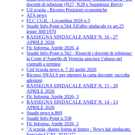
docenti di religione (N27, N28 e Supplenze Brevi)
Uil scuola - Ricorso Posizioni economiche
ATA news
FLC CGIL - Locandina 2026 n.5
Snadir Info-Point n.564 All'albo sindacale ex art.25
legge 300/1970
RASSEGNA SINDACALE ANIEF N. 16 - 27
APRILE 2026
Flc Informa. Aprile 2026, 4
Snadir Info-Point n.562 - Risarciti i docenti di religione:
la Corte d’Appello di Venezia sancisce l’abuso nei
contratti a termine
Cisl Scuola news n. 7 20 aprile 2026
Ricorso SNALS per ottenere la carta docente: raccolta
adesioni
RASSEGNA SINDACALE ANIEF N. 15 - 20
APRILE 2026
Flc Informa. Aprile 2026, 3
RASSEGNA SINDACALE ANIEF N. 14 - 13
APRILE 2026
Snadir news n.869
Snadir Info-Point n.558
Flc Informa. Aprile 2026, 2
"A scuola, diamo forma al futuro - News dal sindacato.
Speciale CCNL 2025/27"