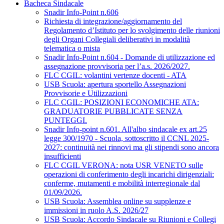
Bacheca Sindacale
Snadir Info-Point n.606
Richiesta di integrazione/aggiornamento del
Regolamento d’Istituto per lo svolgimento delle riunioni
degli Organi Collegiali deliberativi in modalità
telematica o mista
Snadir Info-Point n.604 - Domande di utilizzazione ed
assegnazione provvisoria per l’a.s. 2026/2027.
FLC CGIL: volantini vertenze docenti - ATA
USB Scuola: apertura sportello Assegnazioni
Provvisorie e Utilizzazioni
FLC CGIL: POSIZIONI ECONOMICHE ATA:
GRADUATORIE PUBBLICATE SENZA
PUNTEGGI.
Snadir Info-point n.601. All'albo sindacale ex art.25
legge 300/1970 - Scuola, sottoscritto il CCNL 2025-
2027: continuità nei rinnovi ma gli stipendi sono ancora
insufficienti
FLC CGIL VERONA: nota USR VENETO sulle
operazioni di conferimento degli incarichi dirigenziali:
conferme, mutamenti e mobilità interregionale dal
01/09/2026.
USB Scuola: Assemblea online su supplenze e
immissioni in ruolo A.S. 2026/27
USB Scuola: Accordo Sindacale su Riunioni e Collegi