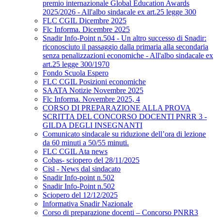
premio internazionale Global Education Awards
2025/2026 - All'albo sindacale ex art.25 legge 300
FLC CGIL Dicembre 2025
Flc Informa. Dicembre 2025
Snadir Info-Point n.504 - Un altro successo di Snadir:
riconosciuto il passaggio dalla primaria alla secondaria
senza penalizzazioni economiche - All'albo sindacale ex
art.25 legge 300/1970
Fondo Scuola Espero
FLC CGIL Posizioni economiche
SAATA Notizie Novembre 2025
Flc Informa. Novembre 2025, 4
CORSO DI PREPARAZIONE ALLA PROVA
SCRITTA DEL CONCORSO DOCENTI PNRR 3 -
GILDA DEGLI INSEGNANTI
Comunicato sindacale su riduzione dell’ora di lezione
da 60 minuti a 50/55 minuti.
FLC CGIL Ata news
Cobas- sciopero del 28/11/2025
Cisl - News dal sindacato
Snadir Info-point n.502
Snadir Info-Point n.502
Sciopero del 12/12/2025
Informativa Snadir Nazionale
Corso di preparazione docenti – Concorso PNRR3