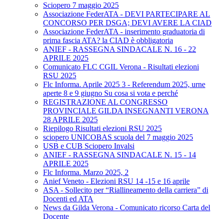
Sciopero 7 maggio 2025
Associazione FederATA - DEVI PARTECIPARE AL
CONCORSO PER DSGA; DEVI AVERE LA CIAD
Associazione FederATA - inserimento graduatoria di
prima fascia ATA? la CIAD è obbligatoria
ANIEF - RASSEGNA SINDACALE N. 16 - 22
APRILE 2025
Comunicato FLC CGIL Verona - Risultati elezioni
RSU 2025
Flc Informa. Aprile 2025 3 - Referendum 2025, urne
aperte 8 e 9 giugno Su cosa si vota e perché
REGISTRAZIONE AL CONGRESSO
PROVINCIALE GILDA INSEGNANTI VERONA
28 APRILE 2025
Riepilogo Risultati elezioni RSU 2025
sciopero UNICOBAS scuola del 7 maggio 2025
USB e CUB Sciopero Invalsi
ANIEF - RASSEGNA SINDACALE N. 15 - 14
APRILE 2025
Flc Informa. Marzo 2025, 2
Anief Veneto - Elezioni RSU 14 -15 e 16 aprile
ASA - Sollecito per “Riallineamento della carriera” di
Docenti ed ATA
News da Gilda Verona - Comunicato ricorso Carta del
Docente