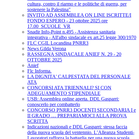
cultura, contro il riarmo e le politiche di guerra, per
sostenere la Palestina"
INVITO AD ASSEMBLEA ON LINE ISCRITTE/I
FONDO ESPERO - 23 ottobre 2025 ore
17.00_SCUOLE_VR
Snadir Info-Point n.495 - Assistenza sanitaria
integrativa - All'albo sindacale ex art.25 legge 300/1970
FLC CGIL Locandina PNRR3
News Gilda Verona
RASSEGNA SINDACALE ANIEF N. 29 - 20
OTTOBRE 2025
Anief
Flc Informa.
LA DIGNITA' CALPESTATA DEL PERSONALE
ATA
CONCORSI ATA TRIENNALI? SI CON
ADEGUAMENTO STIPENDIALE
USB: Assemblea online aperta. DDL Gasparri:
conoscerlo per combatterlo
CONCORSO PNRR3 DOCENTI SECONDARIA I e
II GRADO … PREPARIAMOCI ALLA PROVA
SCRITTA
Indicazioni nazionali e DDL Gasparri: stessa faccia
della nuova scuola del ventennio. L’Alleanza Studenti-
Lavoratori rafforza la battaglia per una nuova scuola