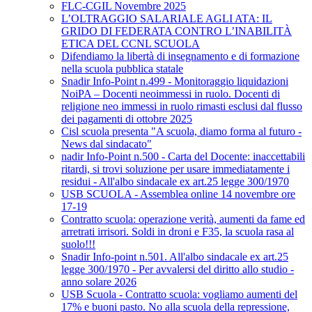
FLC-CGIL Novembre 2025
L’OLTRAGGIO SALARIALE AGLI ATA: IL
GRIDO DI FEDERATA CONTRO L’INABILITÀ
ETICA DEL CCNL SCUOLA
Difendiamo la libertà di insegnamento e di formazione
nella scuola pubblica statale
Snadir Info-Point n.499 - Monitoraggio liquidazioni
NoiPA – Docenti neoimmessi in ruolo. Docenti di
religione neo immessi in ruolo rimasti esclusi dal flusso
dei pagamenti di ottobre 2025
Cisl scuola presenta "A scuola, diamo forma al futuro -
News dal sindacato"
nadir Info-Point n.500 - Carta del Docente: inaccettabili
ritardi, si trovi soluzione per usare immediatamente i
residui - All'albo sindacale ex art.25 legge 300/1970
USB SCUOLA - Assemblea online 14 novembre ore
17-19
Contratto scuola: operazione verità, aumenti da fame ed
arretrati irrisori. Soldi in droni e F35, la scuola rasa al
suolo!!!
Snadir Info-point n.501. All'albo sindacale ex art.25
legge 300/1970 - Per avvalersi del diritto allo studio -
anno solare 2026
USB Scuola - Contratto scuola: vogliamo aumenti del
17% e buoni pasto. No alla scuola della repressione,