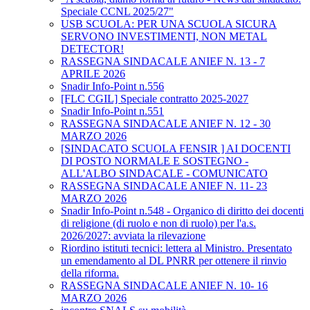
Speciale CCNL 2025/27"
USB SCUOLA: PER UNA SCUOLA SICURA
SERVONO INVESTIMENTI, NON METAL
DETECTOR!
RASSEGNA SINDACALE ANIEF N. 13 - 7
APRILE 2026
Snadir Info-Point n.556
[FLC CGIL] Speciale contratto 2025-2027
Snadir Info-Point n.551
RASSEGNA SINDACALE ANIEF N. 12 - 30
MARZO 2026
[SINDACATO SCUOLA FENSIR ] AI DOCENTI
DI POSTO NORMALE E SOSTEGNO -
ALL'ALBO SINDACALE - COMUNICATO
RASSEGNA SINDACALE ANIEF N. 11- 23
MARZO 2026
Snadir Info-Point n.548 - Organico di diritto dei docenti
di religione (di ruolo e non di ruolo) per l'a.s.
2026/2027: avviata la rilevazione
Riordino istituti tecnici: lettera al Ministro. Presentato
un emendamento al DL PNRR per ottenere il rinvio
della riforma.
RASSEGNA SINDACALE ANIEF N. 10- 16
MARZO 2026