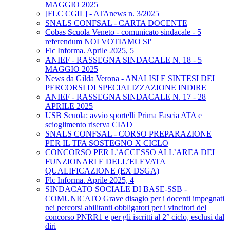
MAGGIO 2025
[FLC CGIL] - ATAnews n. 3/2025
SNALS CONFSAL - CARTA DOCENTE
Cobas Scuola Veneto - comunicato sindacale - 5
referendum NOI VOTIAMO SI'
Flc Informa. Aprile 2025, 5
ANIEF - RASSEGNA SINDACALE N. 18 - 5
MAGGIO 2025
News da Gilda Verona - ANALISI E SINTESI DEI
PERCORSI DI SPECIALIZZAZIONE INDIRE
ANIEF - RASSEGNA SINDACALE N. 17 - 28
APRILE 2025
USB Scuola: avvio sportelli Prima Fascia ATA e
scioglimento riserva CIAD
SNALS CONFSAL - CORSO PREPARAZIONE
PER IL TFA SOSTEGNO X CICLO
CONCORSO PER L’ACCESSO ALL’AREA DEI
FUNZIONARI E DELL’ELEVATA
QUALIFICAZIONE (EX DSGA)
Flc Informa. Aprile 2025, 4
SINDACATO SOCIALE DI BASE-SSB -
COMUNICATO Grave disagio per i docenti impegnati
nei percorsi abilitanti obbligatori per i vincitori del
concorso PNRR1 e per gli iscritti al 2° ciclo, esclusi dal
diri