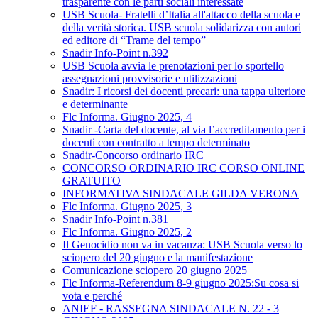
trasparente con le parti sociali interessate
USB Scuola- Fratelli d’Italia all'attacco della scuola e
della verità storica. USB scuola solidarizza con autori
ed editore di “Trame del tempo”
Snadir Info-Point n.392
USB Scuola avvia le prenotazioni per lo sportello
assegnazioni provvisorie e utilizzazioni
Snadir: I ricorsi dei docenti precari: una tappa ulteriore
e determinante
Flc Informa. Giugno 2025, 4
Snadir -Carta del docente, al via l’accreditamento per i
docenti con contratto a tempo determinato
Snadir-Concorso ordinario IRC
CONCORSO ORDINARIO IRC CORSO ONLINE
GRATUITO
INFORMATIVA SINDACALE GILDA VERONA
Flc Informa. Giugno 2025, 3
Snadir Info-Point n.381
Flc Informa. Giugno 2025, 2
Il Genocidio non va in vacanza: USB Scuola verso lo
sciopero del 20 giugno e la manifestazione
Comunicazione sciopero 20 giugno 2025
Flc Informa-Referendum 8-9 giugno 2025:Su cosa si
vota e perché
ANIEF - RASSEGNA SINDACALE N. 22 - 3