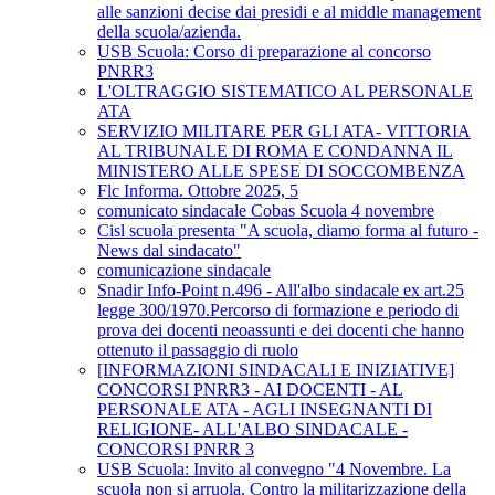
alle sanzioni decise dai presidi e al middle management
della scuola/azienda.
USB Scuola: Corso di preparazione al concorso
PNRR3
L'OLTRAGGIO SISTEMATICO AL PERSONALE
ATA
SERVIZIO MILITARE PER GLI ATA- VITTORIA
AL TRIBUNALE DI ROMA E CONDANNA IL
MINISTERO ALLE SPESE DI SOCCOMBENZA
Flc Informa. Ottobre 2025, 5
comunicato sindacale Cobas Scuola 4 novembre
Cisl scuola presenta "A scuola, diamo forma al futuro -
News dal sindacato"
comunicazione sindacale
Snadir Info-Point n.496 - All'albo sindacale ex art.25
legge 300/1970.Percorso di formazione e periodo di
prova dei docenti neoassunti e dei docenti che hanno
ottenuto il passaggio di ruolo
[INFORMAZIONI SINDACALI E INIZIATIVE]
CONCORSI PNRR3 - AI DOCENTI - AL
PERSONALE ATA - AGLI INSEGNANTI DI
RELIGIONE- ALL'ALBO SINDACALE -
CONCORSI PNRR 3
USB Scuola: Invito al convegno "4 Novembre. La
scuola non si arruola. Contro la militarizzazione della