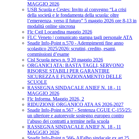
MAGGIO 2026
USB Scuola e Cestes: Invito al convegno “La crisi
della società e le fondamenta della scuola: oltre
l’emergenza, verso il futuro” 5 maggio 2026 ore 8-13 in
modalità online sincrona
Flc Cgil Locandina maggio 2026
FLC Veneto | comunicato stampa tagli personale ATA
Snadir Info-Point n.570 - Adempimenti fine anno
scolastico 2025/2026: scrutini, credito, esami,
commissioni d’esame
Cisl Scuola news n. 9 20 maggio 2026
ORGANICI ATA: BASTA TAGLI, SERVONO
RISORSE STABILI PER GARANTIRE
SICUREZZA E FUNZIONAMENTO DELLE
SCUOLE
RASSEGNA SINDACALE ANIEF N. 18 - 11
MAGGIO 2026
Flc Informa. Maggio 2026, 2
RIDUZIONE ORGANICO ATA AS 2026-2027
Snadir Info-Point n.567 - Sentenza CGUE C‑155/25:
un ulteriore e autorevole sostegno europeo contro
l’abuso dei contratti a termine nella scuola
RASSEGNA SINDACALE ANIEF N. 18 - 11
MAGGIO 2026
Snadir Info-Point n.566- All'albo sindacale ex art.25