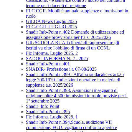
Cassazione: 49 sentenze contro l’abuso dei contratti a
termine per i docenti di religione
FLC CGIL Mobilità annuale supplenze e immissioni in
ruolo
GILDA News Luglio 2025
FLC-CGIL LUGLIO 2025
Snadir Info-Point n.402 Domande di utilizzazione ed
assegnazione provvisoria per l’a.s. 2025/2026
UIL SCUOLA RUA:la libertà di rappresentare gli
iscritti va oltre l'obbligo di firma di un CCNL
Flc Informa. Luglio 2025, 2
SADOC INFORMA N. 2 - 2025
Snadir Info-Point n.401
SNADIR- Professione i.r. 07-08/2025
Snadir Info-Point n.399 - All'albo sindacale ex art.25
legge 300/1970. Indicazioni operative in materia di
supplenze a.s. 2025/2026
Snadir Info-Point n.398. Assunzioni insegnanti di
religione: oltre 4.500 immissioni in ruolo previste per il
1° settembre 2025
Snadir- Info Point
Snadir Info-Point n.395
Flc Informa. Luglio 2025, 1
Snadir Info-Point n.394.Scuola, audizione VII
commissione, FGU: vogliamo confronto aperto e