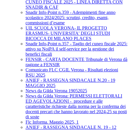
CUNEO FISCALE 2025 - LINEA DIRETTA CON
SNADIR & CAF
Snadir Info-Point n.359 - Adempimenti fine anno
scolastico 2024/2025: scrutini, credito, esami,
commissioni d’esame
UIL SCUOLA VERONA- IL PROGETTO
ERASMUS- UNIVERSITA' DEGLI STUDI
BICOCCA DI MILANO PLACES
Snadir Info-Point n.357 - Taglio del cuneo fiscale 2025:
attivo su NoiPA il self-service per la gestione dei
benefici fiscali
FENSIR - CARTA DOCENTE Tribunale di Verona dà
ragione a FENSIR
Comunicato FLC CGIL Verona - Risultati elezioni
RSU 2025
ANIEF - RASSEGNA SINDACALE N.20 - 19
MAGGIO 2025
News da Gilda Verona 19052025
News da Gilda Verona: PERMESSI ELETTORALI
ED AGEVOLAZIONI - procedure e alle
caratteristiche richieste dalla norma per la conferma dei
docenti precari che hanno lavorato nel 2024-25 su posti
di soste
Flc Informa. Maggio 2025, 1
ANIEF - RASSEGNA SINDACALE N. 19 - 12