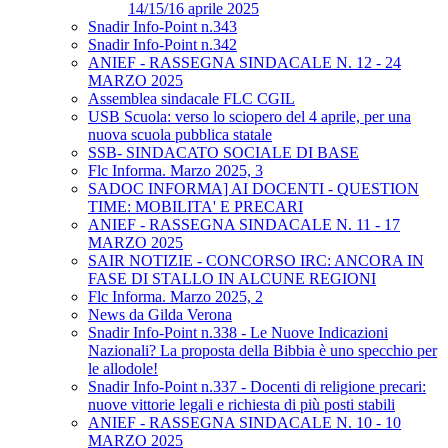
14/15/16 aprile 2025
Snadir Info-Point n.343
Snadir Info-Point n.342
ANIEF - RASSEGNA SINDACALE N. 12 - 24
MARZO 2025
Assemblea sindacale FLC CGIL
USB Scuola: verso lo sciopero del 4 aprile, per una
nuova scuola pubblica statale
SSB- SINDACATO SOCIALE DI BASE
Flc Informa. Marzo 2025, 3
SADOC INFORMA] AI DOCENTI - QUESTION
TIME: MOBILITA' E PRECARI
ANIEF - RASSEGNA SINDACALE N. 11 - 17
MARZO 2025
SAIR NOTIZIE - CONCORSO IRC: ANCORA IN
FASE DI STALLO IN ALCUNE REGIONI
Flc Informa. Marzo 2025, 2
News da Gilda Verona
Snadir Info-Point n.338 - Le Nuove Indicazioni
Nazionali? La proposta della Bibbia è uno specchio per
le allodole!
Snadir Info-Point n.337 - Docenti di religione precari:
nuove vittorie legali e richiesta di più posti stabili
ANIEF - RASSEGNA SINDACALE N. 10 - 10
MARZO 2025