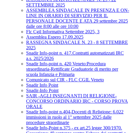
SETTEMBRE 2025
ASSEMBLEA SINDACALE IN PRESENZA E ON-
LINE IN ORARIO DI SERVIZIO PER IL
PERSONALE DOCENTE E ATA 29 settembre 2025
dalle ore 8:00 alle ore 10:00
Flc Cgil Informativa Settembre 2025, 3
Assemblea Espero 17.09.2025
RASSEGNA SINDACALE N. 23 - 8 SETTEMBRE
2025
Snadir Info-point n. 417.Contratti automatizzati IRC
a.s. 2025/2026
Snadir Info-point n. 420 Veneto:Procedura
straordinaria-Rettificate Graduatorie di merito per
scuola Infanzia e Primaria
Comunicato sul CIR - FLC CGIL Veneto
Snadir Info Point
Snadir-Info Point
SAIR -AGLI INSEGNANTI DI RELIGIONE-
CONCORSO ORDINARIO IRC - CORSO PROVA
ORALE
Snadir Info-point n.404-Docenti di Religione: 6.022
immissioni in ruolo al 1° settembre 2025 dalle
procedure straordinarie
Snadir Info-Point n.375 - ex art.25 legge 300/1970.