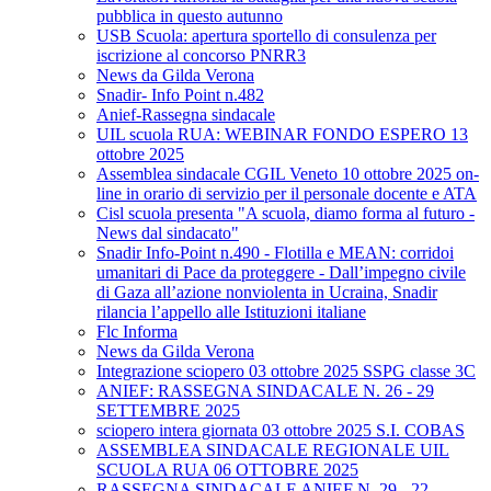
pubblica in questo autunno
USB Scuola: apertura sportello di consulenza per
iscrizione al concorso PNRR3
News da Gilda Verona
Snadir- Info Point n.482
Anief-Rassegna sindacale
UIL scuola RUA: WEBINAR FONDO ESPERO 13
ottobre 2025
Assemblea sindacale CGIL Veneto 10 ottobre 2025 on-
line in orario di servizio per il personale docente e ATA
Cisl scuola presenta "A scuola, diamo forma al futuro -
News dal sindacato"
Snadir Info-Point n.490 - Flotilla e MEAN: corridoi
umanitari di Pace da proteggere - Dall’impegno civile
di Gaza all’azione nonviolenta in Ucraina, Snadir
rilancia l’appello alle Istituzioni italiane
Flc Informa
News da Gilda Verona
Integrazione sciopero 03 ottobre 2025 SSPG classe 3C
ANIEF: RASSEGNA SINDACALE N. 26 - 29
SETTEMBRE 2025
sciopero intera giornata 03 ottobre 2025 S.I. COBAS
ASSEMBLEA SINDACALE REGIONALE UIL
SCUOLA RUA 06 OTTOBRE 2025
RASSEGNA SINDACALE ANIEF N. 29 - 22