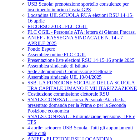
USB Scuola: prenotazione sportello consulenze per
inserimento in prima fascia GPS
Locandina UIL SCUOLA RUA elezioni RSU 14-15-
16 aprile
RICORSO 2013 - FLC CGIL
FLC CGIL - Personale ATA: lettera di Gianna Fracassi
ANIEF - RASSEGNA SINDACALE N. 14 - 7
APRILE 2025
Fondo Espero
Assemblee online FLC CGIL
Presentazione liste elezioni RSU 14-15-16 aprile 2025
Assemblea sindacale di istituto
Sede adempimenti Commissione Elettorale
Assemblea sindacale UIL 10/04/2025
SSB. LA FUNZIONE SOCIALE DELLA SCUOLA
TRA CAPITALE UMANO E MILITARIZZAZIONE
Costituzione commissione elettorale RSU
SNALS-CONFSAL - corso Personale Ata che ha
presentato domanda per la Prima o per la Seconda
Posizione economica
SNALS-CONFSAL - Riliquidazione pensione, TFR e
TFS
4 aprile: sciopero USB Scuola. Tutti gli appuntamenti
nelle città
ANIEF - ELEZIONI RSU LOCANDINA