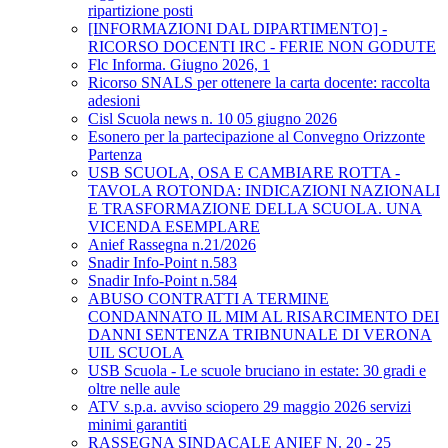
ripartizione posti
[INFORMAZIONI DAL DIPARTIMENTO] -
RICORSO DOCENTI IRC - FERIE NON GODUTE
Flc Informa. Giugno 2026, 1
Ricorso SNALS per ottenere la carta docente: raccolta
adesioni
Cisl Scuola news n. 10 05 giugno 2026
Esonero per la partecipazione al Convegno Orizzonte
Partenza
USB SCUOLA, OSA E CAMBIARE ROTTA -
TAVOLA ROTONDA: INDICAZIONI NAZIONALI
E TRASFORMAZIONE DELLA SCUOLA. UNA
VICENDA ESEMPLARE
Anief Rassegna n.21/2026
Snadir Info-Point n.583
Snadir Info-Point n.584
ABUSO CONTRATTI A TERMINE
CONDANNATO IL MIM AL RISARCIMENTO DEI
DANNI SENTENZA TRIBNUNALE DI VERONA
UIL SCUOLA
USB Scuola - Le scuole bruciano in estate: 30 gradi e
oltre nelle aule
ATV s.p.a. avviso sciopero 29 maggio 2026 servizi
minimi garantiti
RASSEGNA SINDACALE ANIEF N. 20 - 25