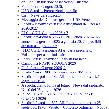
on Line. Un ulteriore passo verso il silenzio
Flc Informa. Giugno 2026, 4
USB Scuola - Prenotazioni sportello
Cisl - News dal sindacato
Messaggio del Direttore generale USR Veneto
Snadir - Informativa in ruolo insegnanti IRC per a.s.
2026/2027
FLC - CGIL Giugno 2026 n.3
Snadir Info-Point n.596 - CCNL Scuola 2025-2027:
aumenti da gennaio 2025 a gennaio 2027 e possibili
arretrati ad agosto 2026
[FLC CGIL] Personale ATA: basta precariato.
Volantino per albo sindacale
Snals Confsal Posizione Snals su Passweb
Campagna NASPI SCUOLA 2026
Flc Informa. Giugno 2026, 2
Snadir News n.906 - Professione i.r. 06/2026
Snadir Info-point n.589. All'albo sindacale ex art.25
legge 300/1970
A scuola, diamo forma al futuro - News dal sindacato,
N. 10 del 05 giugno 2026
RASSEGNA SINDACALE ANIEF N. 22 - 8
GIUGNO 2026
Snadir Info-point n.587. All'albo sindacale ex art.25
legge 300/1970 - Veneto – Concorso ordinario – Nuova