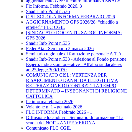
aggiornamento GPS: incontro informativo SNALS
Flc Informa. Febbraio 2026, 3
Snadir Info-Point n.536
CISL SCUOLA INFORMA FEBBRAIO 2026
AGGIORNAMENTO GPS 2026/28: “chiedilo a
effellecì” FLC CGIL
[SINDACATO DOCENTI - SADOC INFORMA]
GPS 2026
Snadir Info-Point n.535
Feder Ata - Seminario 2 marzo 2026
Seminario regionale di formazione personale A.T.A.
Snadir Info-Point n.533 - Adesione al Fondo pensione
Espero: indicazioni operative - All'albo sindacale ex
art.25 legge 300/1970
COMUNICATO CISL: VERTENZA PER
RISARCIMENTO DANNI DA ILLEGITTIMA
REITERAZIONE DI CONTRATTI A TEMPO
DETERMINATO – INSEGNANTI DI RELIGIONE
CATTOLICA
flc informa febbraio 2026
Volantone n. 1 - gennaio 2026
FLC INFORMA Febbraio 2026 - 1
Diffusione locandina – Seminario di formazione “La
scuola del NOI” - ANIEF VERONA
Comunicato FLC CGIL