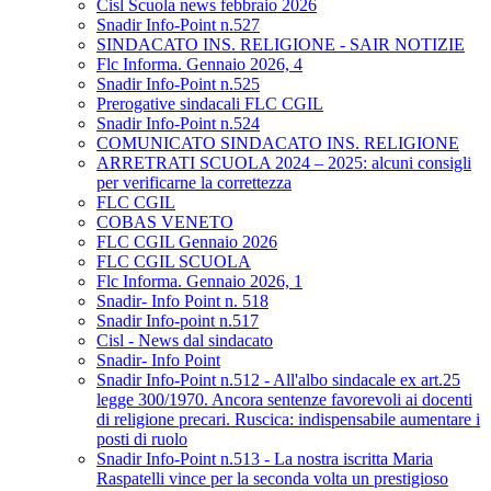
Cisl Scuola news febbraio 2026
Snadir Info-Point n.527
SINDACATO INS. RELIGIONE - SAIR NOTIZIE
Flc Informa. Gennaio 2026, 4
Snadir Info-Point n.525
Prerogative sindacali FLC CGIL
Snadir Info-Point n.524
COMUNICATO SINDACATO INS. RELIGIONE
ARRETRATI SCUOLA 2024 – 2025: alcuni consigli
per verificarne la correttezza
FLC CGIL
COBAS VENETO
FLC CGIL Gennaio 2026
FLC CGIL SCUOLA
Flc Informa. Gennaio 2026, 1
Snadir- Info Point n. 518
Snadir Info-point n.517
Cisl - News dal sindacato
Snadir- Info Point
Snadir Info-Point n.512 - All'albo sindacale ex art.25
legge 300/1970. Ancora sentenze favorevoli ai docenti
di religione precari. Ruscica: indispensabile aumentare i
posti di ruolo
Snadir Info-Point n.513 - La nostra iscritta Maria
Raspatelli vince per la seconda volta un prestigioso