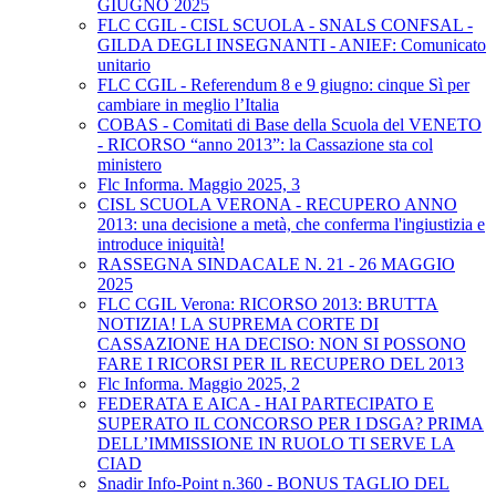
GIUGNO 2025
FLC CGIL - CISL SCUOLA - SNALS CONFSAL -
GILDA DEGLI INSEGNANTI - ANIEF: Comunicato
unitario
FLC CGIL - Referendum 8 e 9 giugno: cinque Sì per
cambiare in meglio l’Italia
COBAS - Comitati di Base della Scuola del VENETO
- RICORSO “anno 2013”: la Cassazione sta col
ministero
Flc Informa. Maggio 2025, 3
CISL SCUOLA VERONA - RECUPERO ANNO
2013: una decisione a metà, che conferma l'ingiustizia e
introduce iniquità!
RASSEGNA SINDACALE N. 21 - 26 MAGGIO
2025
FLC CGIL Verona: RICORSO 2013: BRUTTA
NOTIZIA! LA SUPREMA CORTE DI
CASSAZIONE HA DECISO: NON SI POSSONO
FARE I RICORSI PER IL RECUPERO DEL 2013
Flc Informa. Maggio 2025, 2
FEDERATA E AICA - HAI PARTECIPATO E
SUPERATO IL CONCORSO PER I DSGA? PRIMA
DELL’IMMISSIONE IN RUOLO TI SERVE LA
CIAD
Snadir Info-Point n.360 - BONUS TAGLIO DEL