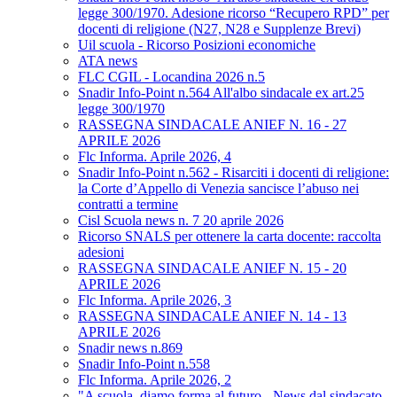
legge 300/1970. Adesione ricorso “Recupero RPD” per
docenti di religione (N27, N28 e Supplenze Brevi)
Uil scuola - Ricorso Posizioni economiche
ATA news
FLC CGIL - Locandina 2026 n.5
Snadir Info-Point n.564 All'albo sindacale ex art.25
legge 300/1970
RASSEGNA SINDACALE ANIEF N. 16 - 27
APRILE 2026
Flc Informa. Aprile 2026, 4
Snadir Info-Point n.562 - Risarciti i docenti di religione:
la Corte d’Appello di Venezia sancisce l’abuso nei
contratti a termine
Cisl Scuola news n. 7 20 aprile 2026
Ricorso SNALS per ottenere la carta docente: raccolta
adesioni
RASSEGNA SINDACALE ANIEF N. 15 - 20
APRILE 2026
Flc Informa. Aprile 2026, 3
RASSEGNA SINDACALE ANIEF N. 14 - 13
APRILE 2026
Snadir news n.869
Snadir Info-Point n.558
Flc Informa. Aprile 2026, 2
"A scuola, diamo forma al futuro - News dal sindacato.