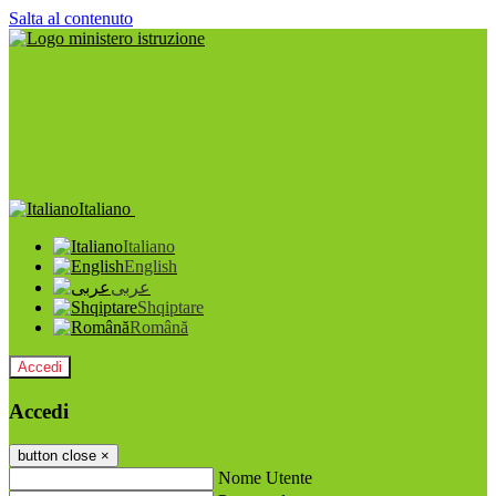
Salta al contenuto
Italiano
Italiano
English
عربى
Shqiptare
Română
Accedi
Accedi
button close
×
Nome Utente