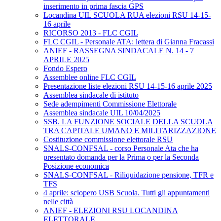
inserimento in prima fascia GPS
Locandina UIL SCUOLA RUA elezioni RSU 14-15-
16 aprile
RICORSO 2013 - FLC CGIL
FLC CGIL - Personale ATA: lettera di Gianna Fracassi
ANIEF - RASSEGNA SINDACALE N. 14 - 7
APRILE 2025
Fondo Espero
Assemblee online FLC CGIL
Presentazione liste elezioni RSU 14-15-16 aprile 2025
Assemblea sindacale di istituto
Sede adempimenti Commissione Elettorale
Assemblea sindacale UIL 10/04/2025
SSB. LA FUNZIONE SOCIALE DELLA SCUOLA
TRA CAPITALE UMANO E MILITARIZZAZIONE
Costituzione commissione elettorale RSU
SNALS-CONFSAL - corso Personale Ata che ha
presentato domanda per la Prima o per la Seconda
Posizione economica
SNALS-CONFSAL - Riliquidazione pensione, TFR e
TFS
4 aprile: sciopero USB Scuola. Tutti gli appuntamenti
nelle città
ANIEF - ELEZIONI RSU LOCANDINA
ELETTORALE