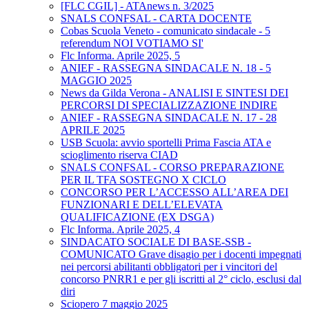
[FLC CGIL] - ATAnews n. 3/2025
SNALS CONFSAL - CARTA DOCENTE
Cobas Scuola Veneto - comunicato sindacale - 5
referendum NOI VOTIAMO SI'
Flc Informa. Aprile 2025, 5
ANIEF - RASSEGNA SINDACALE N. 18 - 5
MAGGIO 2025
News da Gilda Verona - ANALISI E SINTESI DEI
PERCORSI DI SPECIALIZZAZIONE INDIRE
ANIEF - RASSEGNA SINDACALE N. 17 - 28
APRILE 2025
USB Scuola: avvio sportelli Prima Fascia ATA e
scioglimento riserva CIAD
SNALS CONFSAL - CORSO PREPARAZIONE
PER IL TFA SOSTEGNO X CICLO
CONCORSO PER L’ACCESSO ALL’AREA DEI
FUNZIONARI E DELL’ELEVATA
QUALIFICAZIONE (EX DSGA)
Flc Informa. Aprile 2025, 4
SINDACATO SOCIALE DI BASE-SSB -
COMUNICATO Grave disagio per i docenti impegnati
nei percorsi abilitanti obbligatori per i vincitori del
concorso PNRR1 e per gli iscritti al 2° ciclo, esclusi dal
diri
Sciopero 7 maggio 2025