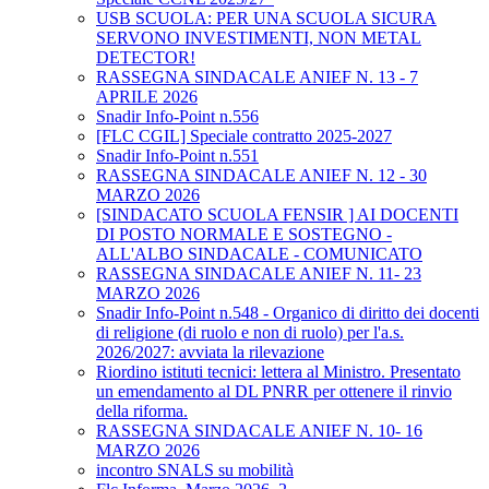
USB SCUOLA: PER UNA SCUOLA SICURA
SERVONO INVESTIMENTI, NON METAL
DETECTOR!
RASSEGNA SINDACALE ANIEF N. 13 - 7
APRILE 2026
Snadir Info-Point n.556
[FLC CGIL] Speciale contratto 2025-2027
Snadir Info-Point n.551
RASSEGNA SINDACALE ANIEF N. 12 - 30
MARZO 2026
[SINDACATO SCUOLA FENSIR ] AI DOCENTI
DI POSTO NORMALE E SOSTEGNO -
ALL'ALBO SINDACALE - COMUNICATO
RASSEGNA SINDACALE ANIEF N. 11- 23
MARZO 2026
Snadir Info-Point n.548 - Organico di diritto dei docenti
di religione (di ruolo e non di ruolo) per l'a.s.
2026/2027: avviata la rilevazione
Riordino istituti tecnici: lettera al Ministro. Presentato
un emendamento al DL PNRR per ottenere il rinvio
della riforma.
RASSEGNA SINDACALE ANIEF N. 10- 16
MARZO 2026
incontro SNALS su mobilità