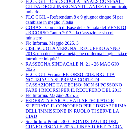
FLC CGIL - CISL SCUOLA - SNALS CONFSAL -
GILDA DEGLI INSEGNANTI - ANIEF: Comunicato
unitario
FLC CGIL - Referendum 8 e 9 giugno: cinque Sì per
cambiare in meglio l’Italia
COBAS - Comitati di Base della Scuola del VENETO
- RICORSO “anno 2013”: la Cassazione sta col
ministero
Flc Informa. Maggio 2025, 3
CISL SCUOLA VERONA - RECUPERO ANNO
2013: una decisione a metà, che conferma l'ingiustizia e
introduce iniquità!
RASSEGNA SINDACALE N. 21 - 26 MAGGIO
2025
FLC CGIL Verona: RICORSO 2013: BRUTTA
NOTIZIA! LA SUPREMA CORTE DI
CASSAZIONE HA DECISO: NON SI POSSONO
FARE I RICORSI PER IL RECUPERO DEL 2013
Flc Informa. Maggio 2025, 2
FEDERATA E AICA - HAI PARTECIPATO E
SUPERATO IL CONCORSO PER I DSGA? PRIMA
DELL’IMMISSIONE IN RUOLO TI SERVE LA
CIAD
Snadir Info-Point n.360 - BONUS TAGLIO DEL
CUNEO FISCALE 2025 - LINEA DIRETTA CON