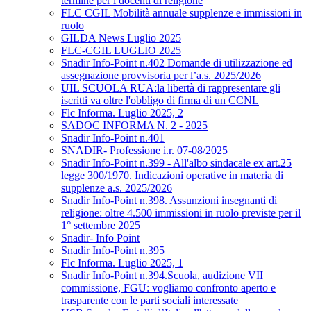
termine per i docenti di religione
FLC CGIL Mobilità annuale supplenze e immissioni in
ruolo
GILDA News Luglio 2025
FLC-CGIL LUGLIO 2025
Snadir Info-Point n.402 Domande di utilizzazione ed
assegnazione provvisoria per l’a.s. 2025/2026
UIL SCUOLA RUA:la libertà di rappresentare gli
iscritti va oltre l'obbligo di firma di un CCNL
Flc Informa. Luglio 2025, 2
SADOC INFORMA N. 2 - 2025
Snadir Info-Point n.401
SNADIR- Professione i.r. 07-08/2025
Snadir Info-Point n.399 - All'albo sindacale ex art.25
legge 300/1970. Indicazioni operative in materia di
supplenze a.s. 2025/2026
Snadir Info-Point n.398. Assunzioni insegnanti di
religione: oltre 4.500 immissioni in ruolo previste per il
1° settembre 2025
Snadir- Info Point
Snadir Info-Point n.395
Flc Informa. Luglio 2025, 1
Snadir Info-Point n.394.Scuola, audizione VII
commissione, FGU: vogliamo confronto aperto e
trasparente con le parti sociali interessate