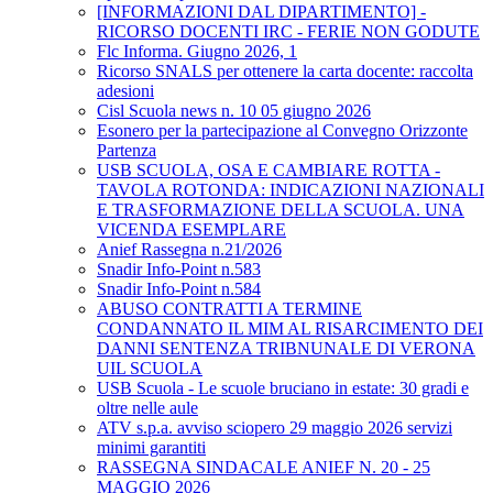
[INFORMAZIONI DAL DIPARTIMENTO] -
RICORSO DOCENTI IRC - FERIE NON GODUTE
Flc Informa. Giugno 2026, 1
Ricorso SNALS per ottenere la carta docente: raccolta
adesioni
Cisl Scuola news n. 10 05 giugno 2026
Esonero per la partecipazione al Convegno Orizzonte
Partenza
USB SCUOLA, OSA E CAMBIARE ROTTA -
TAVOLA ROTONDA: INDICAZIONI NAZIONALI
E TRASFORMAZIONE DELLA SCUOLA. UNA
VICENDA ESEMPLARE
Anief Rassegna n.21/2026
Snadir Info-Point n.583
Snadir Info-Point n.584
ABUSO CONTRATTI A TERMINE
CONDANNATO IL MIM AL RISARCIMENTO DEI
DANNI SENTENZA TRIBNUNALE DI VERONA
UIL SCUOLA
USB Scuola - Le scuole bruciano in estate: 30 gradi e
oltre nelle aule
ATV s.p.a. avviso sciopero 29 maggio 2026 servizi
minimi garantiti
RASSEGNA SINDACALE ANIEF N. 20 - 25
MAGGIO 2026