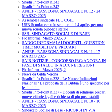
Snadir Info-Point n.343
Snadir Info-Point n.342
ANIEF - RASSEGNA SINDACALE N. 12 - 24
MARZO 2025
Assemblea sindacale FLC CGIL
USB Scuola: verso lo sciopero del 4 aprile, per una
nuova scuola pubblica statale
SSB- SINDACATO SOCIALE DI BASE
Flc Informa. Marzo 2025, 3
SADOC INFORMA] AI DOCENTI - QUESTION
TIME: MOBILITA' E PRECARI
ANIEF - RASSEGNA SINDACALE N. 11 - 17
MARZO 2025
SAIR NOTIZIE - CONCORSO IRC: ANCORA IN
FASE DI STALLO IN ALCUNE REGIONI
Flc Informa. Marzo 2025, 2
News da Gilda Verona
Snadir Info-Point n.338 - Le Nuove Indicazioni
Nazionali? La proposta della Bibbia è uno specchio per
le allodole!
Snadir Info-Point n.337 - Docenti di religione precari:
nuove vittorie legali e richiesta di più posti stabili
ANIEF - RASSEGNA SINDACALE N. 10 - 10
MARZO 2025
Sindacato Sociale di Base - RICORSI IN VIA