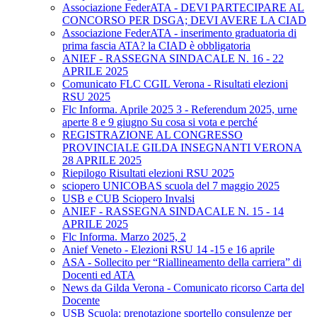
Associazione FederATA - DEVI PARTECIPARE AL
CONCORSO PER DSGA; DEVI AVERE LA CIAD
Associazione FederATA - inserimento graduatoria di
prima fascia ATA? la CIAD è obbligatoria
ANIEF - RASSEGNA SINDACALE N. 16 - 22
APRILE 2025
Comunicato FLC CGIL Verona - Risultati elezioni
RSU 2025
Flc Informa. Aprile 2025 3 - Referendum 2025, urne
aperte 8 e 9 giugno Su cosa si vota e perché
REGISTRAZIONE AL CONGRESSO
PROVINCIALE GILDA INSEGNANTI VERONA
28 APRILE 2025
Riepilogo Risultati elezioni RSU 2025
sciopero UNICOBAS scuola del 7 maggio 2025
USB e CUB Sciopero Invalsi
ANIEF - RASSEGNA SINDACALE N. 15 - 14
APRILE 2025
Flc Informa. Marzo 2025, 2
Anief Veneto - Elezioni RSU 14 -15 e 16 aprile
ASA - Sollecito per “Riallineamento della carriera” di
Docenti ed ATA
News da Gilda Verona - Comunicato ricorso Carta del
Docente
USB Scuola: prenotazione sportello consulenze per