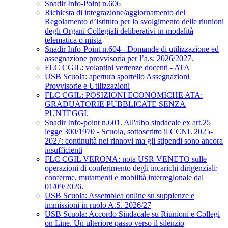
Snadir Info-Point n.606
Richiesta di integrazione/aggiornamento del
Regolamento d’Istituto per lo svolgimento delle riunioni
degli Organi Collegiali deliberativi in modalità
telematica o mista
Snadir Info-Point n.604 - Domande di utilizzazione ed
assegnazione provvisoria per l’a.s. 2026/2027.
FLC CGIL: volantini vertenze docenti - ATA
USB Scuola: apertura sportello Assegnazioni
Provvisorie e Utilizzazioni
FLC CGIL: POSIZIONI ECONOMICHE ATA:
GRADUATORIE PUBBLICATE SENZA
PUNTEGGI.
Snadir Info-point n.601. All'albo sindacale ex art.25
legge 300/1970 - Scuola, sottoscritto il CCNL 2025-
2027: continuità nei rinnovi ma gli stipendi sono ancora
insufficienti
FLC CGIL VERONA: nota USR VENETO sulle
operazioni di conferimento degli incarichi dirigenziali:
conferme, mutamenti e mobilità interregionale dal
01/09/2026.
USB Scuola: Assemblea online su supplenze e
immissioni in ruolo A.S. 2026/27
USB Scuola: Accordo Sindacale su Riunioni e Collegi
on Line. Un ulteriore passo verso il silenzio