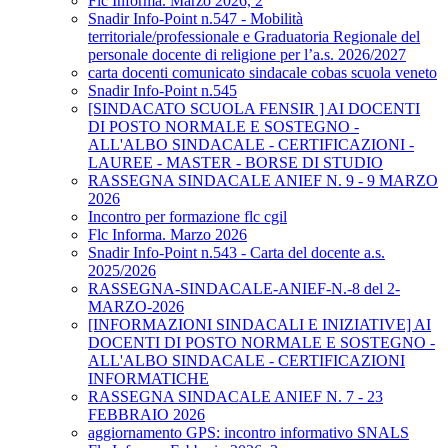
Flc Informa. Marzo 2026, 2
Snadir Info-Point n.547 - Mobilità
territoriale/professionale e Graduatoria Regionale del
personale docente di religione per l’a.s. 2026/2027
carta docenti comunicato sindacale cobas scuola veneto
Snadir Info-Point n.545
[SINDACATO SCUOLA FENSIR ] AI DOCENTI
DI POSTO NORMALE E SOSTEGNO -
ALL'ALBO SINDACALE - CERTIFICAZIONI -
LAUREE - MASTER - BORSE DI STUDIO
RASSEGNA SINDACALE ANIEF N. 9 - 9 MARZO
2026
Incontro per formazione flc cgil
Flc Informa. Marzo 2026
Snadir Info-Point n.543 - Carta del docente a.s.
2025/2026
RASSEGNA-SINDACALE-ANIEF-N.-8 del 2-
MARZO-2026
[INFORMAZIONI SINDACALI E INIZIATIVE] AI
DOCENTI DI POSTO NORMALE E SOSTEGNO -
ALL'ALBO SINDACALE - CERTIFICAZIONI
INFORMATICHE
RASSEGNA SINDACALE ANIEF N. 7 - 23
FEBBRAIO 2026
aggiornamento GPS: incontro informativo SNALS