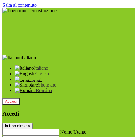
Salta al contenuto
Italiano
Italiano
English
عربى
Shqiptare
Română
Accedi
Accedi
button close
×
Nome Utente