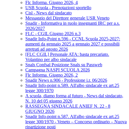
Flc Informa. Giugno 2026, 4
USB Scuola - Prenotazioni sportello
Cisl - News dal sindacato
Messaggio del Direttore generale USR Veneto
Snadir - Informativa in ruolo insegnanti IRC per a.s.
2026/2027
FLC - CGIL Giugno 2026 n.3
Snadir Info-Point n.596 - CCNL Scuola 2025-2027:
aumenti da gennaio 2025 a gennaio 2027 e possibili
arretrati ad agosto 2026
[FLC CGIL] Personale ATA: basta precariato.
Volantino per albo sindacale
Snals Confsal Posizione Snals su Passweb
Campagna NASPI SCUOLA 2026
Flc Informa. Giugno 2026, 2
Snadir News n.906 - Professione i.r. 06/2026
Snadir Info-point n.589. All'albo sindacale ex art.25
legge 300/1970
A scuola, diamo forma al futuro - News dal sindacato,
N. 10 del 05 giugno 2026
RASSEGNA SINDACALE ANIEF N. 22 - 8
GIUGNO 2026
Snadir Info-point n.587. All'albo sindacale ex art.25
legge 300/1970 - Veneto – Concorso ordinario – Nuova
ripartizione posti