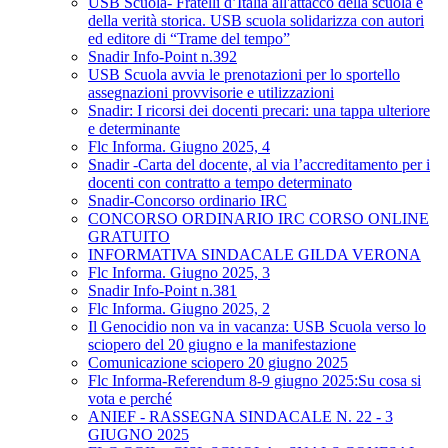
USB Scuola- Fratelli d’Italia all'attacco della scuola e
della verità storica. USB scuola solidarizza con autori
ed editore di “Trame del tempo”
Snadir Info-Point n.392
USB Scuola avvia le prenotazioni per lo sportello
assegnazioni provvisorie e utilizzazioni
Snadir: I ricorsi dei docenti precari: una tappa ulteriore
e determinante
Flc Informa. Giugno 2025, 4
Snadir -Carta del docente, al via l’accreditamento per i
docenti con contratto a tempo determinato
Snadir-Concorso ordinario IRC
CONCORSO ORDINARIO IRC CORSO ONLINE
GRATUITO
INFORMATIVA SINDACALE GILDA VERONA
Flc Informa. Giugno 2025, 3
Snadir Info-Point n.381
Flc Informa. Giugno 2025, 2
Il Genocidio non va in vacanza: USB Scuola verso lo
sciopero del 20 giugno e la manifestazione
Comunicazione sciopero 20 giugno 2025
Flc Informa-Referendum 8-9 giugno 2025:Su cosa si
vota e perché
ANIEF - RASSEGNA SINDACALE N. 22 - 3
GIUGNO 2025