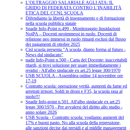
L’OLTRAGGIO SALARIALE AGLI ATA: IL
GRIDO DI FEDERATA CONTRO L’INABILITÀ
ETICA DEL CCNL SCUOLA
Difendiamo la libertà di insegnamento e di formazione
nella scuola pubblica statale
Snadir Info-Point n.499 - Monitoraggio liquidazioni
NoiPA – Docenti neoimmessi in ruolo. Docenti di
religione neo immessi in ruolo rimasti esclusi dal flusso
dei pagamenti di ottobre 2025
Cisl scuola presenta "A scuola, diamo forma al futuro -
News dal sindacato"
nadir Info-Point n.500 - Carta del Docente: inaccettabili
ritardi, si trovi soluzione per usare immediatamente i
residui - All'albo sindacale ex art.25 legge 300/1970
USB SCUOLA - Assemblea online 14 novembre ore
17-19
Contratto scuola: operazione verità, aumenti da fame ed
arretrati irrisori. Soldi in droni e F35, la scuola rasa al
suolo!!!
Snadir Info-point n.501. All'albo sindacale ex art.25
legge 300/1970 - Per avvalersi del diritto allo studio -
anno solare 2026
USB Scuola - Contratto scuola: vogliamo aumenti del
17% e buoni pasto. No alla scuola della repressione,
alle sanzioni decise dai presidi e al middle management