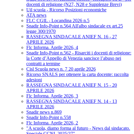
docenti di religione (N27, N28 e Supplenze Brevi)
Uil scuola - Ricorso Posizioni economiche
ATA news
FLC CGIL - Locandina 2026 n.5
Snadir Info-Point n.564 All'albo sindacale ex art.25
legge 300/1970
RASSEGNA SINDACALE ANIEF N. 16 - 27
APRILE 2026
Flc Informa. Aprile 2026, 4
Snadir Info-Point n.562 - Risarciti i docenti di religione:
la Corte d’Appello di Venezia sancisce l’abuso nei
contratti a termine
Cisl Scuola news n. 7 20 aprile 2026
Ricorso SNALS per ottenere la carta docente: raccolta
adesioni
RASSEGNA SINDACALE ANIEF N. 15 - 20
APRILE 2026
Flc Informa. Aprile 2026, 3
RASSEGNA SINDACALE ANIEF N. 14 - 13
APRILE 2026
Snadir news n.869
Snadir Info-Point n.558
Flc Informa. Aprile 2026, 2
"A scuola, diamo forma al futuro - News dal sindacato.
Speciale CCNL 2025/27"