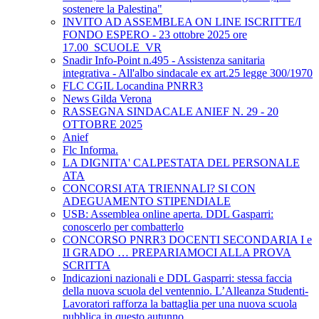
sostenere la Palestina"
INVITO AD ASSEMBLEA ON LINE ISCRITTE/I
FONDO ESPERO - 23 ottobre 2025 ore
17.00_SCUOLE_VR
Snadir Info-Point n.495 - Assistenza sanitaria
integrativa - All'albo sindacale ex art.25 legge 300/1970
FLC CGIL Locandina PNRR3
News Gilda Verona
RASSEGNA SINDACALE ANIEF N. 29 - 20
OTTOBRE 2025
Anief
Flc Informa.
LA DIGNITA' CALPESTATA DEL PERSONALE
ATA
CONCORSI ATA TRIENNALI? SI CON
ADEGUAMENTO STIPENDIALE
USB: Assemblea online aperta. DDL Gasparri:
conoscerlo per combatterlo
CONCORSO PNRR3 DOCENTI SECONDARIA I e
II GRADO … PREPARIAMOCI ALLA PROVA
SCRITTA
Indicazioni nazionali e DDL Gasparri: stessa faccia
della nuova scuola del ventennio. L’Alleanza Studenti-
Lavoratori rafforza la battaglia per una nuova scuola
pubblica in questo autunno