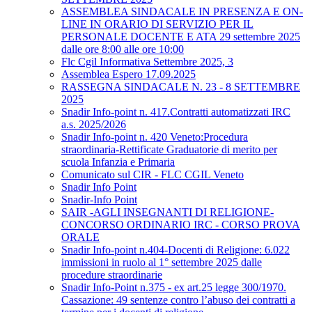
ASSEMBLEA SINDACALE IN PRESENZA E ON-
LINE IN ORARIO DI SERVIZIO PER IL
PERSONALE DOCENTE E ATA 29 settembre 2025
dalle ore 8:00 alle ore 10:00
Flc Cgil Informativa Settembre 2025, 3
Assemblea Espero 17.09.2025
RASSEGNA SINDACALE N. 23 - 8 SETTEMBRE
2025
Snadir Info-point n. 417.Contratti automatizzati IRC
a.s. 2025/2026
Snadir Info-point n. 420 Veneto:Procedura
straordinaria-Rettificate Graduatorie di merito per
scuola Infanzia e Primaria
Comunicato sul CIR - FLC CGIL Veneto
Snadir Info Point
Snadir-Info Point
SAIR -AGLI INSEGNANTI DI RELIGIONE-
CONCORSO ORDINARIO IRC - CORSO PROVA
ORALE
Snadir Info-point n.404-Docenti di Religione: 6.022
immissioni in ruolo al 1° settembre 2025 dalle
procedure straordinarie
Snadir Info-Point n.375 - ex art.25 legge 300/1970.
Cassazione: 49 sentenze contro l’abuso dei contratti a