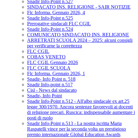
Snadir Info-Point n.527
SINDACATO INS. RELIGIONE - SAIR NOTIZIE
Flc Informa. Gennaio 2026, 4
Snadir Info-Point n.525
Prerogative sindacali FLC CGIL
Snadir Info-Point n.524
COMUNICATO SINDACATO INS. RELIGIONE
ARRETRATI SCUOLA 2024 – 2025: alcuni consigli
per verificarne la correttezza
FLC CGIL
COBAS VENETO
FLC CGIL Gennaio 2026
FLC CGIL SCUOLA
Flc Informa. Gennaio 2026, 1
Snadir- Info Point n. 518
Snadir Info-point n.517
Cisl - News dal sindacato
Snadir- Info Point
Snadir Info-Point n.512 - All'albo sindacale ex art.25
legge 300/1970. Ancora sentenze favorevoli ai docenti
di religione precari. Ruscica: indispensabile aumentare i
posti di ruolo
Snadir Info-Point n.513 - La nostra iscritta Maria
Raspatelli vince per la seconda volta un prestigioso
premio internazionale Global Education Awards