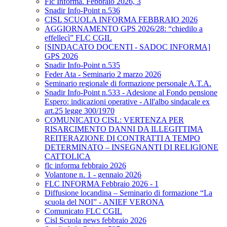
Flc Informa. Febbraio 2026, 3
Snadir Info-Point n.536
CISL SCUOLA INFORMA FEBBRAIO 2026
AGGIORNAMENTO GPS 2026/28: “chiedilo a
effellecì” FLC CGIL
[SINDACATO DOCENTI - SADOC INFORMA]
GPS 2026
Snadir Info-Point n.535
Feder Ata - Seminario 2 marzo 2026
Seminario regionale di formazione personale A.T.A.
Snadir Info-Point n.533 - Adesione al Fondo pensione
Espero: indicazioni operative - All'albo sindacale ex
art.25 legge 300/1970
COMUNICATO CISL: VERTENZA PER
RISARCIMENTO DANNI DA ILLEGITTIMA
REITERAZIONE DI CONTRATTI A TEMPO
DETERMINATO – INSEGNANTI DI RELIGIONE
CATTOLICA
flc informa febbraio 2026
Volantone n. 1 - gennaio 2026
FLC INFORMA Febbraio 2026 - 1
Diffusione locandina – Seminario di formazione “La
scuola del NOI” - ANIEF VERONA
Comunicato FLC CGIL
Cisl Scuola news febbraio 2026