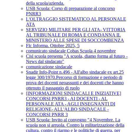
della scuola/azienda.
USB Scuola: Corso di preparazione al concorso
PNRR3
L'OLTRAGGIO SISTEMATICO AL PERSONALE
ATA
SERVIZIO MILITARE PER GLI ATA- VITTORIA
AL TRIBUNALE DI ROMA E CONDANNA IL
MINISTERO ALLE SPESE DI SOCCOMBENZA
Flc Informa. Ottobre 2025, 5
comunicato sindacale Cobas Scuola 4 novembre
Cisl scuola presenta "A scuola, diamo forma al futuro -
News dal sindacato"
comunicazione sindacale
Snadir Info-Point n.496 - All'albo sindacale ex art.25
legge 300/1970.Percorso di formazione e periodo di
prova dei docenti neoassunti e dei docenti che hanno
ottenuto il passaggio di ruolo
[INFORMAZIONI SINDACALI E INIZIATIVE]
CONCORSI PNRR3 - AI DOCENTI - AL
PERSONALE ATA - AGLI INSEGNANTI DI
RELIGIONE- ALL'ALBO SINDACALE -
CONCORSI PNRR 3
USB Scuola: Invito al convegno "4 Novembre. La
scuola non si arruola. Contro la militarizzazione della
cultura, contro il riarmo e le politiche di guerra, per