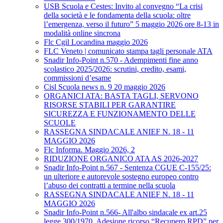
USB Scuola e Cestes: Invito al convegno “La crisi
della società e le fondamenta della scuola: oltre
l’emergenza, verso il futuro” 5 maggio 2026 ore 8-13 in
modalità online sincrona
Flc Cgil Locandina maggio 2026
FLC Veneto | comunicato stampa tagli personale ATA
Snadir Info-Point n.570 - Adempimenti fine anno
scolastico 2025/2026: scrutini, credito, esami,
commissioni d’esame
Cisl Scuola news n. 9 20 maggio 2026
ORGANICI ATA: BASTA TAGLI, SERVONO
RISORSE STABILI PER GARANTIRE
SICUREZZA E FUNZIONAMENTO DELLE
SCUOLE
RASSEGNA SINDACALE ANIEF N. 18 - 11
MAGGIO 2026
Flc Informa. Maggio 2026, 2
RIDUZIONE ORGANICO ATA AS 2026-2027
Snadir Info-Point n.567 - Sentenza CGUE C‑155/25:
un ulteriore e autorevole sostegno europeo contro
l’abuso dei contratti a termine nella scuola
RASSEGNA SINDACALE ANIEF N. 18 - 11
MAGGIO 2026
Snadir Info-Point n.566- All'albo sindacale ex art.25
legge 300/1970. Adesione ricorso “Recupero RPD” per