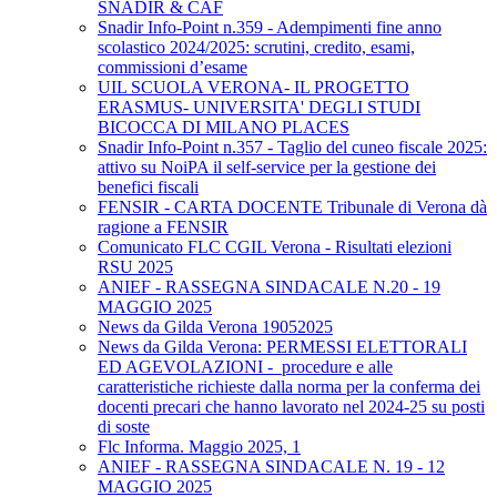
SNADIR & CAF
Snadir Info-Point n.359 - Adempimenti fine anno
scolastico 2024/2025: scrutini, credito, esami,
commissioni d’esame
UIL SCUOLA VERONA- IL PROGETTO
ERASMUS- UNIVERSITA' DEGLI STUDI
BICOCCA DI MILANO PLACES
Snadir Info-Point n.357 - Taglio del cuneo fiscale 2025:
attivo su NoiPA il self-service per la gestione dei
benefici fiscali
FENSIR - CARTA DOCENTE Tribunale di Verona dà
ragione a FENSIR
Comunicato FLC CGIL Verona - Risultati elezioni
RSU 2025
ANIEF - RASSEGNA SINDACALE N.20 - 19
MAGGIO 2025
News da Gilda Verona 19052025
News da Gilda Verona: PERMESSI ELETTORALI
ED AGEVOLAZIONI - procedure e alle
caratteristiche richieste dalla norma per la conferma dei
docenti precari che hanno lavorato nel 2024-25 su posti
di soste
Flc Informa. Maggio 2025, 1
ANIEF - RASSEGNA SINDACALE N. 19 - 12
MAGGIO 2025