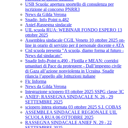
USB Scuola: apertura sportello di consulenza per
iscrizione al concorso PNRR3
News da Gilda Verona
Snadir- Info Point n.482
Anief-Rassegna sindacale
UIL scuola RUA: WEBINAR FONDO ESPERO 13
ottobre 2025
Assemblea sindacale CGIL Veneto 10 ottobre 2025 on-
line in orario di servizio per il personale docente e ATA
Cisl scuola presenta "A scuola, diamo forma al futuro -
News dal sindacato"
Snadir Info-Point n.490 - Flotilla e MEAN: corridoi
umanitari di Pace da proteggere - Dall’impegno civile
di Gaza all’azione nonviolenta in Ucraina, Snadir
rilancia l’appello alle Istituzioni italiane
Flc Informa
News da Gilda Verona
Integrazione sciopero 03 ottobre 2025 SSPG classe 3C
ANIEF: RASSEGNA SINDACALE N. 26 - 29
SETTEMBRE 2025
sciopero intera giornata 03 ottobre 2025 S.I. COBAS
ASSEMBLEA SINDACALE REGIONALE UIL
SCUOLA RUA 06 OTTOBRE 2025
RASSEGNA SINDACALE ANIEF N. 29 - 22
SETTEMBRE 2025