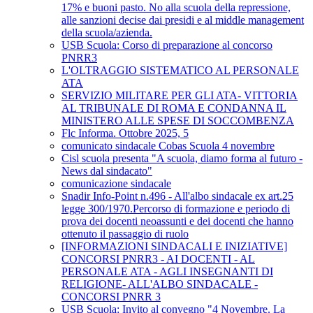
17% e buoni pasto. No alla scuola della repressione,
alle sanzioni decise dai presidi e al middle management
della scuola/azienda.
USB Scuola: Corso di preparazione al concorso
PNRR3
L'OLTRAGGIO SISTEMATICO AL PERSONALE
ATA
SERVIZIO MILITARE PER GLI ATA- VITTORIA
AL TRIBUNALE DI ROMA E CONDANNA IL
MINISTERO ALLE SPESE DI SOCCOMBENZA
Flc Informa. Ottobre 2025, 5
comunicato sindacale Cobas Scuola 4 novembre
Cisl scuola presenta "A scuola, diamo forma al futuro -
News dal sindacato"
comunicazione sindacale
Snadir Info-Point n.496 - All'albo sindacale ex art.25
legge 300/1970.Percorso di formazione e periodo di
prova dei docenti neoassunti e dei docenti che hanno
ottenuto il passaggio di ruolo
[INFORMAZIONI SINDACALI E INIZIATIVE]
CONCORSI PNRR3 - AI DOCENTI - AL
PERSONALE ATA - AGLI INSEGNANTI DI
RELIGIONE- ALL'ALBO SINDACALE -
CONCORSI PNRR 3
USB Scuola: Invito al convegno "4 Novembre. La