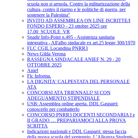
scuola non si arruola. Contro la militarizzazione della
cultura, contro il riarmo e le politiche di guerra, per
sostenere la Palestina"
INVITO AD ASSEMBLEA ON LINE ISCRITTE/I
FONDO ESPERO - 23 ottobre 2025 ore
17.00_SCUOLE_VR
Snadir Info-Point n.495 - Assistenza sanitaria
integrativa - All'albo sindacale ex art.25 legge 300/1970
FLC CGIL Locandina PNRR3
News Gilda Verona
RASSEGNA SINDACALE ANIEF N. 29 - 20
OTTOBRE 2025
Anief
Flc Informa.
LA DIGNITA' CALPESTATA DEL PERSONALE
ATA
CONCORSI ATA TRIENNALI? SI CON
ADEGUAMENTO STIPENDIALE
USB: Assemblea online aperta. DDL Gasparri:
conoscerlo per combatterlo
CONCORSO PNRR3 DOCENTI SECONDARIA I e
II GRADO … PREPARIAMOCI ALLA PROVA
SCRITTA
Indicazioni nazionali e DDL Gasparri: stessa faccia
della nuova scuola del ventennio. L’Alleanza Studenti-