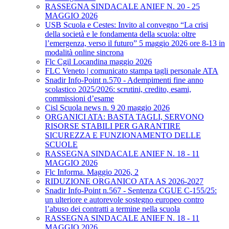
RASSEGNA SINDACALE ANIEF N. 20 - 25
MAGGIO 2026
USB Scuola e Cestes: Invito al convegno “La crisi
della società e le fondamenta della scuola: oltre
l’emergenza, verso il futuro” 5 maggio 2026 ore 8-13 in
modalità online sincrona
Flc Cgil Locandina maggio 2026
FLC Veneto | comunicato stampa tagli personale ATA
Snadir Info-Point n.570 - Adempimenti fine anno
scolastico 2025/2026: scrutini, credito, esami,
commissioni d’esame
Cisl Scuola news n. 9 20 maggio 2026
ORGANICI ATA: BASTA TAGLI, SERVONO
RISORSE STABILI PER GARANTIRE
SICUREZZA E FUNZIONAMENTO DELLE
SCUOLE
RASSEGNA SINDACALE ANIEF N. 18 - 11
MAGGIO 2026
Flc Informa. Maggio 2026, 2
RIDUZIONE ORGANICO ATA AS 2026-2027
Snadir Info-Point n.567 - Sentenza CGUE C‑155/25:
un ulteriore e autorevole sostegno europeo contro
l’abuso dei contratti a termine nella scuola
RASSEGNA SINDACALE ANIEF N. 18 - 11
MAGGIO 2026