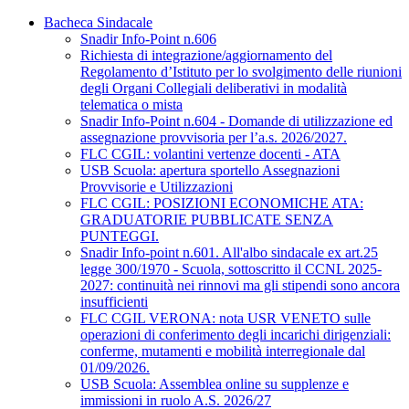
Bacheca Sindacale
Snadir Info-Point n.606
Richiesta di integrazione/aggiornamento del
Regolamento d’Istituto per lo svolgimento delle riunioni
degli Organi Collegiali deliberativi in modalità
telematica o mista
Snadir Info-Point n.604 - Domande di utilizzazione ed
assegnazione provvisoria per l’a.s. 2026/2027.
FLC CGIL: volantini vertenze docenti - ATA
USB Scuola: apertura sportello Assegnazioni
Provvisorie e Utilizzazioni
FLC CGIL: POSIZIONI ECONOMICHE ATA:
GRADUATORIE PUBBLICATE SENZA
PUNTEGGI.
Snadir Info-point n.601. All'albo sindacale ex art.25
legge 300/1970 - Scuola, sottoscritto il CCNL 2025-
2027: continuità nei rinnovi ma gli stipendi sono ancora
insufficienti
FLC CGIL VERONA: nota USR VENETO sulle
operazioni di conferimento degli incarichi dirigenziali:
conferme, mutamenti e mobilità interregionale dal
01/09/2026.
USB Scuola: Assemblea online su supplenze e
immissioni in ruolo A.S. 2026/27