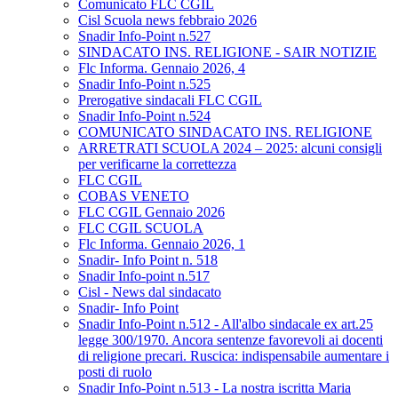
Comunicato FLC CGIL
Cisl Scuola news febbraio 2026
Snadir Info-Point n.527
SINDACATO INS. RELIGIONE - SAIR NOTIZIE
Flc Informa. Gennaio 2026, 4
Snadir Info-Point n.525
Prerogative sindacali FLC CGIL
Snadir Info-Point n.524
COMUNICATO SINDACATO INS. RELIGIONE
ARRETRATI SCUOLA 2024 – 2025: alcuni consigli
per verificarne la correttezza
FLC CGIL
COBAS VENETO
FLC CGIL Gennaio 2026
FLC CGIL SCUOLA
Flc Informa. Gennaio 2026, 1
Snadir- Info Point n. 518
Snadir Info-point n.517
Cisl - News dal sindacato
Snadir- Info Point
Snadir Info-Point n.512 - All'albo sindacale ex art.25
legge 300/1970. Ancora sentenze favorevoli ai docenti
di religione precari. Ruscica: indispensabile aumentare i
posti di ruolo
Snadir Info-Point n.513 - La nostra iscritta Maria