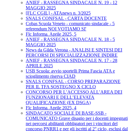
ANIEF - RASSEGNA SINDACALE N. 19 - 12
MAGGIO 2025
[FLC CGIL] - ATAnews n. 3/2025
SNALS CONFSAL - CARTA DOCENTE
Cobas Scuola Veneto - comunicato sindacale - 5
referendum NOI VOTIAMO SI'
Flc Informa. Aprile 2025, 5
ANIEF - RASSEGNA SINDACALE N. 18 - 5
MAGGIO 2025
News da Gilda Verona - ANALISI E SINTESI DEI
PERCORSI DI SPECIALIZZAZIONE INDIRE
ANIEF - RASSEGNA SINDACALE N. 17 - 28
APRILE 2025
USB Scuola: avvio sportelli Prima Fascia ATA e
scioglimento riserva CIAD
SNALS CONFSAL - CORSO PREPARAZIONE
PER IL TFA SOSTEGNO X CICLO
CONCORSO PER L’ACCESSO ALL’AREA DEI
FUNZIONARI E DELL’ELEVATA
QUALIFICAZIONE (EX DSGA)
Flc Informa. Aprile 2025, 4
SINDACATO SOCIALE DI BASE-SSB -
COMUNICATO Grave disagio per i docenti impegnati
nei percorsi abilitanti obbligatori per i vincitori del
concorso PNRR1 e per gli iscritti al 2° ciclo, esclusi dal