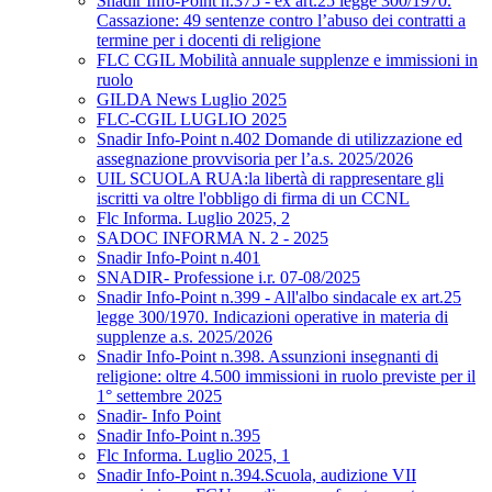
Snadir Info-Point n.375 - ex art.25 legge 300/1970.
Cassazione: 49 sentenze contro l’abuso dei contratti a
termine per i docenti di religione
FLC CGIL Mobilità annuale supplenze e immissioni in
ruolo
GILDA News Luglio 2025
FLC-CGIL LUGLIO 2025
Snadir Info-Point n.402 Domande di utilizzazione ed
assegnazione provvisoria per l’a.s. 2025/2026
UIL SCUOLA RUA:la libertà di rappresentare gli
iscritti va oltre l'obbligo di firma di un CCNL
Flc Informa. Luglio 2025, 2
SADOC INFORMA N. 2 - 2025
Snadir Info-Point n.401
SNADIR- Professione i.r. 07-08/2025
Snadir Info-Point n.399 - All'albo sindacale ex art.25
legge 300/1970. Indicazioni operative in materia di
supplenze a.s. 2025/2026
Snadir Info-Point n.398. Assunzioni insegnanti di
religione: oltre 4.500 immissioni in ruolo previste per il
1° settembre 2025
Snadir- Info Point
Snadir Info-Point n.395
Flc Informa. Luglio 2025, 1
Snadir Info-Point n.394.Scuola, audizione VII