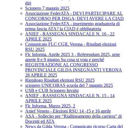
diri
Sciopero 7 maggio 2025
Associazione FederATA - DEVI PARTECIPARE AL
CONCORSO PER DSGA; DEVI AVERE LA CIAD
Associazione FederATA - inserimento graduatoria di
prima fascia ATA? la CIAD è obbligatoria
ANIEF - RASSEGNA SINDACALE N. 16 - 22
APRILE 2025
Comunicato FLC CGIL Verona - Risultati elezioni
RSU 2025
Flc Informa. Aprile 2025 3 - Referendum 2025, urne
aperte 8 e 9 giugno Su cosa si vota e perché
REGISTRAZIONE AL CONGRESSO
PROVINCIALE GILDA INSEGNANTI VERONA
28 APRILE 2025
Riepilogo Risultati elezioni RSU 2025
sciopero UNICOBAS scuola del 7 maggio 2025
USB e CUB Sciopero Invalsi
ANIEF - RASSEGNA SINDACALE N. 15 - 14
APRILE 2025
Flc Informa. Marzo 2025, 2
Anief Veneto - Elezioni RSU 14 -15 e 16 aprile
ASA - Sollecito per “Riallineamento della carriera” di
Docenti ed ATA
News da Gilda Verona - Comunicato ricorso Carta del