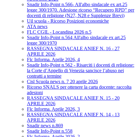
Snadir Info-Point n.566- All'albo sindacale ex art.25
legge 300/1970. Adesione ricorso “Recupero RPD” per
docenti di religione (N27, N28 e Supplenze Brevi)
Uil scuola - Ricorso Posizioni economiche
ATA news
FLC CGIL - Locandina 2026 n.5
Snadir Info-Point n.564 All'albo sindacale ex art.25
legge 300/1970
RASSEGNA SINDACALE ANIEF N. 16 - 27
APRILE 2026
Flc Informa. Aprile 2026, 4
Snadir Info-Point n.562 - Risarciti i docenti di religione:
la Corte d’Appello di Venezia sancisce l’abuso nei
contratti a termine
Cisl Scuola news n. 7 20 aprile 2026
Ricorso SNALS per ottenere la carta docente: raccolta
adesioni
RASSEGNA SINDACALE ANIEF N. 15 - 20
APRILE 2026
Flc Informa. Aprile 2026, 3
RASSEGNA SINDACALE ANIEF N. 14 - 13
APRILE 2026
Snadir news n.869
Snadir Info-Point n.558
Flc Informa. Aprile 2026, 2