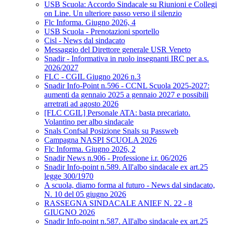
USB Scuola: Accordo Sindacale su Riunioni e Collegi
on Line. Un ulteriore passo verso il silenzio
Flc Informa. Giugno 2026, 4
USB Scuola - Prenotazioni sportello
Cisl - News dal sindacato
Messaggio del Direttore generale USR Veneto
Snadir - Informativa in ruolo insegnanti IRC per a.s.
2026/2027
FLC - CGIL Giugno 2026 n.3
Snadir Info-Point n.596 - CCNL Scuola 2025-2027:
aumenti da gennaio 2025 a gennaio 2027 e possibili
arretrati ad agosto 2026
[FLC CGIL] Personale ATA: basta precariato.
Volantino per albo sindacale
Snals Confsal Posizione Snals su Passweb
Campagna NASPI SCUOLA 2026
Flc Informa. Giugno 2026, 2
Snadir News n.906 - Professione i.r. 06/2026
Snadir Info-point n.589. All'albo sindacale ex art.25
legge 300/1970
A scuola, diamo forma al futuro - News dal sindacato,
N. 10 del 05 giugno 2026
RASSEGNA SINDACALE ANIEF N. 22 - 8
GIUGNO 2026
Snadir Info-point n.587. All'albo sindacale ex art.25