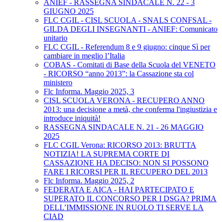
ANIEF - RASSEGNA SINDACALE N. 22 - 3
GIUGNO 2025
FLC CGIL - CISL SCUOLA - SNALS CONFSAL -
GILDA DEGLI INSEGNANTI - ANIEF: Comunicato
unitario
FLC CGIL - Referendum 8 e 9 giugno: cinque Sì per
cambiare in meglio l’Italia
COBAS - Comitati di Base della Scuola del VENETO
- RICORSO “anno 2013”: la Cassazione sta col
ministero
Flc Informa. Maggio 2025, 3
CISL SCUOLA VERONA - RECUPERO ANNO
2013: una decisione a metà, che conferma l'ingiustizia e
introduce iniquità!
RASSEGNA SINDACALE N. 21 - 26 MAGGIO
2025
FLC CGIL Verona: RICORSO 2013: BRUTTA
NOTIZIA! LA SUPREMA CORTE DI
CASSAZIONE HA DECISO: NON SI POSSONO
FARE I RICORSI PER IL RECUPERO DEL 2013
Flc Informa. Maggio 2025, 2
FEDERATA E AICA - HAI PARTECIPATO E
SUPERATO IL CONCORSO PER I DSGA? PRIMA
DELL’IMMISSIONE IN RUOLO TI SERVE LA
CIAD