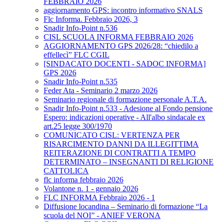
FEBBRAIO 2026
aggiornamento GPS: incontro informativo SNALS
Flc Informa. Febbraio 2026, 3
Snadir Info-Point n.536
CISL SCUOLA INFORMA FEBBRAIO 2026
AGGIORNAMENTO GPS 2026/28: “chiedilo a
effellecì” FLC CGIL
[SINDACATO DOCENTI - SADOC INFORMA]
GPS 2026
Snadir Info-Point n.535
Feder Ata - Seminario 2 marzo 2026
Seminario regionale di formazione personale A.T.A.
Snadir Info-Point n.533 - Adesione al Fondo pensione
Espero: indicazioni operative - All'albo sindacale ex
art.25 legge 300/1970
COMUNICATO CISL: VERTENZA PER
RISARCIMENTO DANNI DA ILLEGITTIMA
REITERAZIONE DI CONTRATTI A TEMPO
DETERMINATO – INSEGNANTI DI RELIGIONE
CATTOLICA
flc informa febbraio 2026
Volantone n. 1 - gennaio 2026
FLC INFORMA Febbraio 2026 - 1
Diffusione locandina – Seminario di formazione “La
scuola del NOI” - ANIEF VERONA