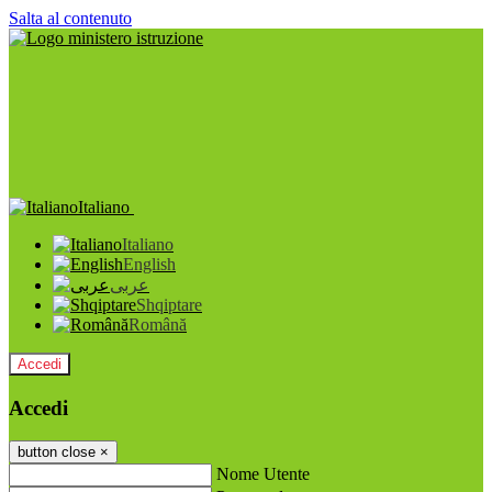
Salta al contenuto
Italiano
Italiano
English
عربى
Shqiptare
Română
Accedi
Accedi
button close
×
Nome Utente