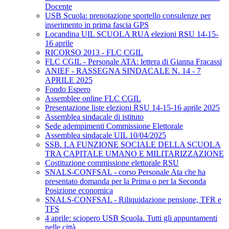
Docente
USB Scuola: prenotazione sportello consulenze per
inserimento in prima fascia GPS
Locandina UIL SCUOLA RUA elezioni RSU 14-15-
16 aprile
RICORSO 2013 - FLC CGIL
FLC CGIL - Personale ATA: lettera di Gianna Fracassi
ANIEF - RASSEGNA SINDACALE N. 14 - 7
APRILE 2025
Fondo Espero
Assemblee online FLC CGIL
Presentazione liste elezioni RSU 14-15-16 aprile 2025
Assemblea sindacale di istituto
Sede adempimenti Commissione Elettorale
Assemblea sindacale UIL 10/04/2025
SSB. LA FUNZIONE SOCIALE DELLA SCUOLA
TRA CAPITALE UMANO E MILITARIZZAZIONE
Costituzione commissione elettorale RSU
SNALS-CONFSAL - corso Personale Ata che ha
presentato domanda per la Prima o per la Seconda
Posizione economica
SNALS-CONFSAL - Riliquidazione pensione, TFR e
TFS
4 aprile: sciopero USB Scuola. Tutti gli appuntamenti
nelle città