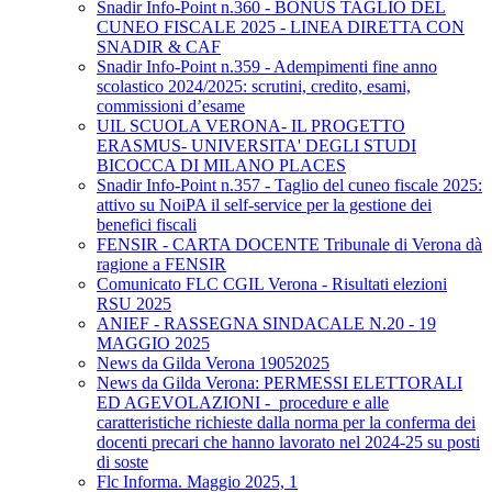
Snadir Info-Point n.360 - BONUS TAGLIO DEL
CUNEO FISCALE 2025 - LINEA DIRETTA CON
SNADIR & CAF
Snadir Info-Point n.359 - Adempimenti fine anno
scolastico 2024/2025: scrutini, credito, esami,
commissioni d’esame
UIL SCUOLA VERONA- IL PROGETTO
ERASMUS- UNIVERSITA' DEGLI STUDI
BICOCCA DI MILANO PLACES
Snadir Info-Point n.357 - Taglio del cuneo fiscale 2025:
attivo su NoiPA il self-service per la gestione dei
benefici fiscali
FENSIR - CARTA DOCENTE Tribunale di Verona dà
ragione a FENSIR
Comunicato FLC CGIL Verona - Risultati elezioni
RSU 2025
ANIEF - RASSEGNA SINDACALE N.20 - 19
MAGGIO 2025
News da Gilda Verona 19052025
News da Gilda Verona: PERMESSI ELETTORALI
ED AGEVOLAZIONI - procedure e alle
caratteristiche richieste dalla norma per la conferma dei
docenti precari che hanno lavorato nel 2024-25 su posti
di soste
Flc Informa. Maggio 2025, 1