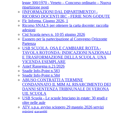
legge 300/1970 - Veneto – Concorso ordinario – Nuova
ripartizione posti
[INFORMAZIONI DAL DIPARTIMENTO] -
RICORSO DOCENTI IRC - FERIE NON GODUTE
Flc Informa. Giugno 2026, 1
Ricorso SNALS per ottenere la carta docente: raccolta
adesioni
Cisl Scuola news n. 10 05 giugno 2026
Esonero per la partecipazione al Convegno Orizzonte
Partenza
USB SCUOLA, OSA E CAMBIARE ROTTA -
TAVOLA ROTONDA: INDICAZIONI NAZIONALI
E TRASFORMAZIONE DELLA SCUOLA. UNA
VICENDA ESEMPLARE
Anief Rassegna n.21/2026
Snadir Info-Point n.583
Snadir Info-Point n.584
ABUSO CONTRATTI A TERMINE
CONDANNATO IL MIM AL RISARCIMENTO DEI
DANNI SENTENZA TRIBNUNALE DI VERONA
UIL SCUOLA
USB Scuola - Le scuole bruciano in estate: 30 gradi e
oltre nelle aule
ATV s.p.a. avviso sciopero 29 maggio 2026 servizi
minimi garantiti