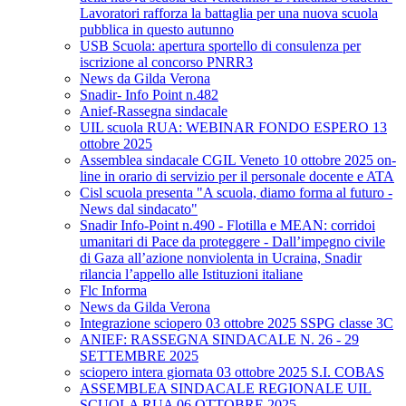
Lavoratori rafforza la battaglia per una nuova scuola
pubblica in questo autunno
USB Scuola: apertura sportello di consulenza per
iscrizione al concorso PNRR3
News da Gilda Verona
Snadir- Info Point n.482
Anief-Rassegna sindacale
UIL scuola RUA: WEBINAR FONDO ESPERO 13
ottobre 2025
Assemblea sindacale CGIL Veneto 10 ottobre 2025 on-
line in orario di servizio per il personale docente e ATA
Cisl scuola presenta "A scuola, diamo forma al futuro -
News dal sindacato"
Snadir Info-Point n.490 - Flotilla e MEAN: corridoi
umanitari di Pace da proteggere - Dall’impegno civile
di Gaza all’azione nonviolenta in Ucraina, Snadir
rilancia l’appello alle Istituzioni italiane
Flc Informa
News da Gilda Verona
Integrazione sciopero 03 ottobre 2025 SSPG classe 3C
ANIEF: RASSEGNA SINDACALE N. 26 - 29
SETTEMBRE 2025
sciopero intera giornata 03 ottobre 2025 S.I. COBAS
ASSEMBLEA SINDACALE REGIONALE UIL
SCUOLA RUA 06 OTTOBRE 2025