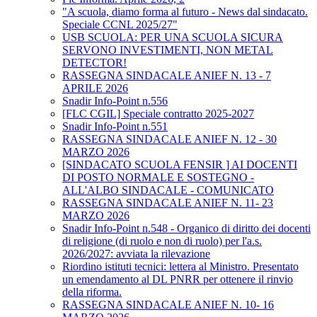
"A scuola, diamo forma al futuro - News dal sindacato.
Speciale CCNL 2025/27"
USB SCUOLA: PER UNA SCUOLA SICURA
SERVONO INVESTIMENTI, NON METAL
DETECTOR!
RASSEGNA SINDACALE ANIEF N. 13 - 7
APRILE 2026
Snadir Info-Point n.556
[FLC CGIL] Speciale contratto 2025-2027
Snadir Info-Point n.551
RASSEGNA SINDACALE ANIEF N. 12 - 30
MARZO 2026
[SINDACATO SCUOLA FENSIR ] AI DOCENTI
DI POSTO NORMALE E SOSTEGNO -
ALL'ALBO SINDACALE - COMUNICATO
RASSEGNA SINDACALE ANIEF N. 11- 23
MARZO 2026
Snadir Info-Point n.548 - Organico di diritto dei docenti
di religione (di ruolo e non di ruolo) per l'a.s.
2026/2027: avviata la rilevazione
Riordino istituti tecnici: lettera al Ministro. Presentato
un emendamento al DL PNRR per ottenere il rinvio
della riforma.
RASSEGNA SINDACALE ANIEF N. 10- 16