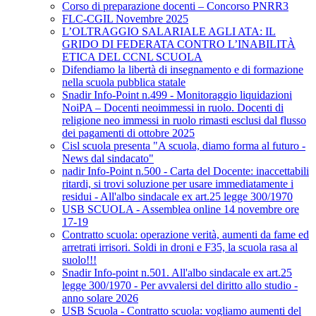
Corso di preparazione docenti – Concorso PNRR3
FLC-CGIL Novembre 2025
L’OLTRAGGIO SALARIALE AGLI ATA: IL
GRIDO DI FEDERATA CONTRO L’INABILITÀ
ETICA DEL CCNL SCUOLA
Difendiamo la libertà di insegnamento e di formazione
nella scuola pubblica statale
Snadir Info-Point n.499 - Monitoraggio liquidazioni
NoiPA – Docenti neoimmessi in ruolo. Docenti di
religione neo immessi in ruolo rimasti esclusi dal flusso
dei pagamenti di ottobre 2025
Cisl scuola presenta "A scuola, diamo forma al futuro -
News dal sindacato"
nadir Info-Point n.500 - Carta del Docente: inaccettabili
ritardi, si trovi soluzione per usare immediatamente i
residui - All'albo sindacale ex art.25 legge 300/1970
USB SCUOLA - Assemblea online 14 novembre ore
17-19
Contratto scuola: operazione verità, aumenti da fame ed
arretrati irrisori. Soldi in droni e F35, la scuola rasa al
suolo!!!
Snadir Info-point n.501. All'albo sindacale ex art.25
legge 300/1970 - Per avvalersi del diritto allo studio -
anno solare 2026
USB Scuola - Contratto scuola: vogliamo aumenti del