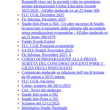
Raspatelli vince per la seconda volta un prestigioso
premio internazionale Global Education Awards
2025/2026 - All'albo sindacale ex art.25 legge 300
FLC CGIL Dicembre 2025
Flc Informa. Dicembre 2025
Snadir Info-Point n.504 - Un altro successo di Snadir:
riconosciuto il passaggio dalla primaria alla secondaria
senza penalizzazioni economiche - All'albo sindacale ex
art.25 legge 300/1970
Fondo Scuola Espero
FLC CGIL Posizioni economiche
SAATA Notizie Novembre 2025
Flc Informa. Novembre 2025, 4
CORSO DI PREPARAZIONE ALLA PROVA
SCRITTA DEL CONCORSO DOCENTI PNRR 3 -
GILDA DEGLI INSEGNANTI
Comunicato sindacale su riduzione dell’ora di lezione
da 60 minuti a 50/55 minuti.
FLC CGIL Ata news
Cobas- sciopero del 28/11/2025
Cisl - News dal sindacato
Snadir Info-point n.502
Snadir Info-Point n.502
Sciopero del 12/12/2025
Informativa Snadir Nazionale