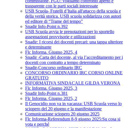
commissione, FGU: vogliamo confronto aperto e
trasparente con le parti sociali interessate
USB Scuola- Fratelli d’Italia all'attacco della scuola e
della verità storica. USB scuola solidarizza con autori
ed editore di “Trame del tempo”
Snadir Info-Point n.392
USB Scuola avvia le prenotazioni per lo sportello
assegnazioni provvisorie e utilizzazioni
Snadir: I ricorsi dei docenti precari: una tappa ulteriore
e determinante
Flc Informa. Giugno 2025, 4
Snadir -Carta del docente, al via l’accreditamento per i
docenti con contratto a tempo determinato
Snadir-Concorso ordinario IRC
CONCORSO ORDINARIO IRC CORSO ONLINE
GRATUITO
INFORMATIVA SINDACALE GILDA VERONA
Flc Informa. Giugno 2025, 3
Snadir Info-Point n.381
Flc Informa. Giugno 2025, 2
Il Genocidio non va in vacanza: USB Scuola verso lo
sciopero del 20 giugno e la manifestazione
Comunicazione sciopero 20 giugno 2025
Flc Informa-Referendum 8-9 giugno 2025:Su cosa si
vota e perché