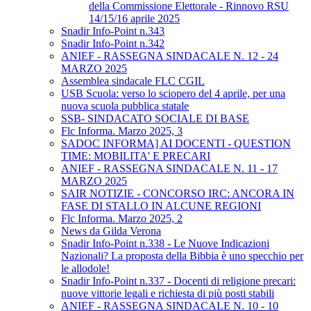
della Commissione Elettorale - Rinnovo RSU
14/15/16 aprile 2025
Snadir Info-Point n.343
Snadir Info-Point n.342
ANIEF - RASSEGNA SINDACALE N. 12 - 24
MARZO 2025
Assemblea sindacale FLC CGIL
USB Scuola: verso lo sciopero del 4 aprile, per una
nuova scuola pubblica statale
SSB- SINDACATO SOCIALE DI BASE
Flc Informa. Marzo 2025, 3
SADOC INFORMA] AI DOCENTI - QUESTION
TIME: MOBILITA' E PRECARI
ANIEF - RASSEGNA SINDACALE N. 11 - 17
MARZO 2025
SAIR NOTIZIE - CONCORSO IRC: ANCORA IN
FASE DI STALLO IN ALCUNE REGIONI
Flc Informa. Marzo 2025, 2
News da Gilda Verona
Snadir Info-Point n.338 - Le Nuove Indicazioni
Nazionali? La proposta della Bibbia è uno specchio per
le allodole!
Snadir Info-Point n.337 - Docenti di religione precari:
nuove vittorie legali e richiesta di più posti stabili
ANIEF - RASSEGNA SINDACALE N. 10 - 10