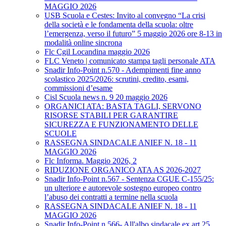
MAGGIO 2026
USB Scuola e Cestes: Invito al convegno “La crisi
della società e le fondamenta della scuola: oltre
l’emergenza, verso il futuro” 5 maggio 2026 ore 8-13 in
modalità online sincrona
Flc Cgil Locandina maggio 2026
FLC Veneto | comunicato stampa tagli personale ATA
Snadir Info-Point n.570 - Adempimenti fine anno
scolastico 2025/2026: scrutini, credito, esami,
commissioni d’esame
Cisl Scuola news n. 9 20 maggio 2026
ORGANICI ATA: BASTA TAGLI, SERVONO
RISORSE STABILI PER GARANTIRE
SICUREZZA E FUNZIONAMENTO DELLE
SCUOLE
RASSEGNA SINDACALE ANIEF N. 18 - 11
MAGGIO 2026
Flc Informa. Maggio 2026, 2
RIDUZIONE ORGANICO ATA AS 2026-2027
Snadir Info-Point n.567 - Sentenza CGUE C‑155/25:
un ulteriore e autorevole sostegno europeo contro
l’abuso dei contratti a termine nella scuola
RASSEGNA SINDACALE ANIEF N. 18 - 11
MAGGIO 2026
Snadir Info-Point n.566- All'albo sindacale ex art.25