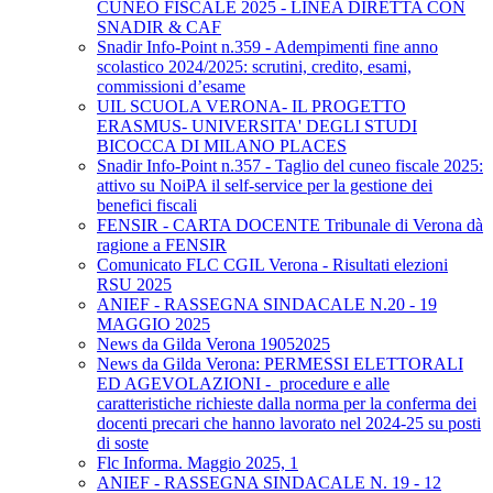
CUNEO FISCALE 2025 - LINEA DIRETTA CON
SNADIR & CAF
Snadir Info-Point n.359 - Adempimenti fine anno
scolastico 2024/2025: scrutini, credito, esami,
commissioni d’esame
UIL SCUOLA VERONA- IL PROGETTO
ERASMUS- UNIVERSITA' DEGLI STUDI
BICOCCA DI MILANO PLACES
Snadir Info-Point n.357 - Taglio del cuneo fiscale 2025:
attivo su NoiPA il self-service per la gestione dei
benefici fiscali
FENSIR - CARTA DOCENTE Tribunale di Verona dà
ragione a FENSIR
Comunicato FLC CGIL Verona - Risultati elezioni
RSU 2025
ANIEF - RASSEGNA SINDACALE N.20 - 19
MAGGIO 2025
News da Gilda Verona 19052025
News da Gilda Verona: PERMESSI ELETTORALI
ED AGEVOLAZIONI - procedure e alle
caratteristiche richieste dalla norma per la conferma dei
docenti precari che hanno lavorato nel 2024-25 su posti
di soste
Flc Informa. Maggio 2025, 1
ANIEF - RASSEGNA SINDACALE N. 19 - 12