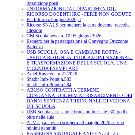
ripartizione posti
[INFORMAZIONI DAL DIPARTIMENTO] -
RICORSO DOCENTI IRC - FERIE NON GODUTE
Flc Informa. Giugno 2026, 1
Ricorso SNALS per ottenere la carta docente: raccolta
adesioni
Cisl Scuola news n. 10 05 giugno 2026
Esonero per la partecipazione al Convegno Orizzonte
Partenza
USB SCUOLA, OSA E CAMBIARE ROTTA -
TAVOLA ROTONDA: INDICAZIONI NAZIONALI
E TRASFORMAZIONE DELLA SCUOLA. UNA
VICENDA ESEMPLARE
Anief Rassegna n.21/2026
Snadir Info-Point n.583
Snadir Info-Point n.584
ABUSO CONTRATTI A TERMINE
CONDANNATO IL MIM AL RISARCIMENTO DEI
DANNI SENTENZA TRIBNUNALE DI VERONA
UIL SCUOLA
USB Scuola - Le scuole bruciano in estate: 30 gradi e
oltre nelle aule
ATV s.p.a. avviso sciopero 29 maggio 2026 servizi
minimi garantiti
RASSEGNA SINDACALE ANIEF N. 20 - 25