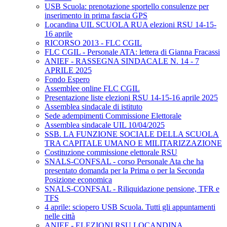
USB Scuola: prenotazione sportello consulenze per
inserimento in prima fascia GPS
Locandina UIL SCUOLA RUA elezioni RSU 14-15-
16 aprile
RICORSO 2013 - FLC CGIL
FLC CGIL - Personale ATA: lettera di Gianna Fracassi
ANIEF - RASSEGNA SINDACALE N. 14 - 7
APRILE 2025
Fondo Espero
Assemblee online FLC CGIL
Presentazione liste elezioni RSU 14-15-16 aprile 2025
Assemblea sindacale di istituto
Sede adempimenti Commissione Elettorale
Assemblea sindacale UIL 10/04/2025
SSB. LA FUNZIONE SOCIALE DELLA SCUOLA
TRA CAPITALE UMANO E MILITARIZZAZIONE
Costituzione commissione elettorale RSU
SNALS-CONFSAL - corso Personale Ata che ha
presentato domanda per la Prima o per la Seconda
Posizione economica
SNALS-CONFSAL - Riliquidazione pensione, TFR e
TFS
4 aprile: sciopero USB Scuola. Tutti gli appuntamenti
nelle città
ANIEF - ELEZIONI RSU LOCANDINA