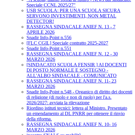
Speciale CCNL 2025/27"
USB SCUOLA: PER UNA SCUOLA SICURA
SERVONO INVESTIMENTI, NON METAL
DETECTOR!
RASSEGNA SINDACALE ANIEF N. 13 - 7
APRILE 2026
Snadir Info-Point n.556
[FLC CGIL] Speciale contratto 2025-2027
Snadir Info-Point n.551
RASSEGNA SINDACALE ANIEF N. 12 - 30
MARZO 2026
[SINDACATO SCUOLA FENSIR ] AI DOCENTI
DI POSTO NORMALE E SOSTEGNO -
ALL'ALBO SINDACALE - COMUNICATO
RASSEGNA SINDACALE ANIEF N. 11- 23
MARZO 2026
Snadir Info-Point n.548 - Organico di diritto dei docenti
di religione (di ruolo e non di ruolo) per l'a.s.
2026/2027: avviata la rilevazione
Riordino istituti tecnici: lettera al Ministro. Presentato
un emendamento al DL PNRR per ottenere il rinvio
della riforma.
RASSEGNA SINDACALE ANIEF N. 10- 16
MARZO 2026