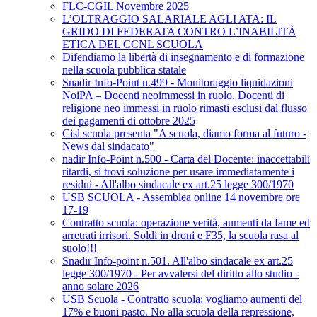
FLC-CGIL Novembre 2025
L’OLTRAGGIO SALARIALE AGLI ATA: IL
GRIDO DI FEDERATA CONTRO L’INABILITÀ
ETICA DEL CCNL SCUOLA
Difendiamo la libertà di insegnamento e di formazione
nella scuola pubblica statale
Snadir Info-Point n.499 - Monitoraggio liquidazioni
NoiPA – Docenti neoimmessi in ruolo. Docenti di
religione neo immessi in ruolo rimasti esclusi dal flusso
dei pagamenti di ottobre 2025
Cisl scuola presenta "A scuola, diamo forma al futuro -
News dal sindacato"
nadir Info-Point n.500 - Carta del Docente: inaccettabili
ritardi, si trovi soluzione per usare immediatamente i
residui - All'albo sindacale ex art.25 legge 300/1970
USB SCUOLA - Assemblea online 14 novembre ore
17-19
Contratto scuola: operazione verità, aumenti da fame ed
arretrati irrisori. Soldi in droni e F35, la scuola rasa al
suolo!!!
Snadir Info-point n.501. All'albo sindacale ex art.25
legge 300/1970 - Per avvalersi del diritto allo studio -
anno solare 2026
USB Scuola - Contratto scuola: vogliamo aumenti del
17% e buoni pasto. No alla scuola della repressione,