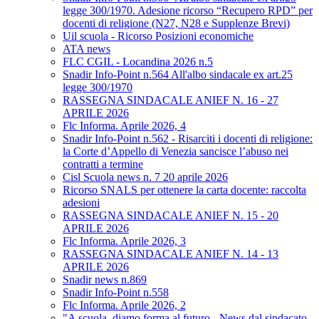
legge 300/1970. Adesione ricorso “Recupero RPD” per
docenti di religione (N27, N28 e Supplenze Brevi)
Uil scuola - Ricorso Posizioni economiche
ATA news
FLC CGIL - Locandina 2026 n.5
Snadir Info-Point n.564 All'albo sindacale ex art.25
legge 300/1970
RASSEGNA SINDACALE ANIEF N. 16 - 27
APRILE 2026
Flc Informa. Aprile 2026, 4
Snadir Info-Point n.562 - Risarciti i docenti di religione:
la Corte d’Appello di Venezia sancisce l’abuso nei
contratti a termine
Cisl Scuola news n. 7 20 aprile 2026
Ricorso SNALS per ottenere la carta docente: raccolta
adesioni
RASSEGNA SINDACALE ANIEF N. 15 - 20
APRILE 2026
Flc Informa. Aprile 2026, 3
RASSEGNA SINDACALE ANIEF N. 14 - 13
APRILE 2026
Snadir news n.869
Snadir Info-Point n.558
Flc Informa. Aprile 2026, 2
"A scuola, diamo forma al futuro - News dal sindacato.