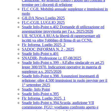
Cassazione: 49 sentenze contro l’abuso dei contratti a
termine per i docenti di religione
FLC CGIL Mobilità annuale supplenze e immissioni in
ruolo
GILDA News Luglio 2025
FLC-CGIL LUGLIO 2025
Snadir Info-Point n.402 Domande di utilizzazione ed
assegnazione provvisoria per l’a.s. 2025/2026
UIL SCUOLA RUA:la libertà di rappresentare gli
iscritti va oltre l'obbligo di firma di un CCNL
Flc Informa. Luglio 2025, 2
SADOC INFORMA N. 2 - 2025
Snadir Info-Point n.401
SNADIR- Professione i.r. 07-08/2025
Snadir Info-Point n.399 - All'albo sindacale ex art.25
legge 300/1970. Indicazioni operative in materia di
supplenze a.s. 2025/2026
Snadir Info-Point n.398. Assunzioni insegnanti di
religione: oltre 4.500 immissioni in ruolo previste per il
1° settembre 2025
Snadir- Info Point
Snadir Info-Point n.395
Flc Informa. Luglio 2025, 1
Snadir Info-Point n.394.Scuola, audizione VII
commissione, FGU: vogliamo confronto aperto e