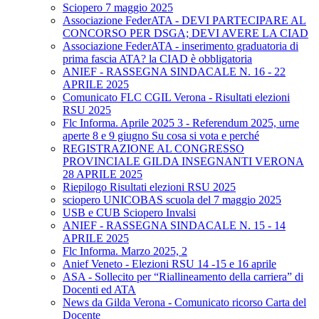
Sciopero 7 maggio 2025
Associazione FederATA - DEVI PARTECIPARE AL
CONCORSO PER DSGA; DEVI AVERE LA CIAD
Associazione FederATA - inserimento graduatoria di
prima fascia ATA? la CIAD è obbligatoria
ANIEF - RASSEGNA SINDACALE N. 16 - 22
APRILE 2025
Comunicato FLC CGIL Verona - Risultati elezioni
RSU 2025
Flc Informa. Aprile 2025 3 - Referendum 2025, urne
aperte 8 e 9 giugno Su cosa si vota e perché
REGISTRAZIONE AL CONGRESSO
PROVINCIALE GILDA INSEGNANTI VERONA
28 APRILE 2025
Riepilogo Risultati elezioni RSU 2025
sciopero UNICOBAS scuola del 7 maggio 2025
USB e CUB Sciopero Invalsi
ANIEF - RASSEGNA SINDACALE N. 15 - 14
APRILE 2025
Flc Informa. Marzo 2025, 2
Anief Veneto - Elezioni RSU 14 -15 e 16 aprile
ASA - Sollecito per “Riallineamento della carriera” di
Docenti ed ATA
News da Gilda Verona - Comunicato ricorso Carta del
Docente