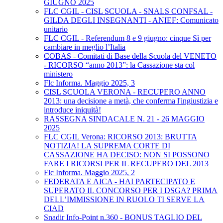
GIUGNO 2025
FLC CGIL - CISL SCUOLA - SNALS CONFSAL -
GILDA DEGLI INSEGNANTI - ANIEF: Comunicato
unitario
FLC CGIL - Referendum 8 e 9 giugno: cinque Sì per
cambiare in meglio l’Italia
COBAS - Comitati di Base della Scuola del VENETO
- RICORSO “anno 2013”: la Cassazione sta col
ministero
Flc Informa. Maggio 2025, 3
CISL SCUOLA VERONA - RECUPERO ANNO
2013: una decisione a metà, che conferma l'ingiustizia e
introduce iniquità!
RASSEGNA SINDACALE N. 21 - 26 MAGGIO
2025
FLC CGIL Verona: RICORSO 2013: BRUTTA
NOTIZIA! LA SUPREMA CORTE DI
CASSAZIONE HA DECISO: NON SI POSSONO
FARE I RICORSI PER IL RECUPERO DEL 2013
Flc Informa. Maggio 2025, 2
FEDERATA E AICA - HAI PARTECIPATO E
SUPERATO IL CONCORSO PER I DSGA? PRIMA
DELL’IMMISSIONE IN RUOLO TI SERVE LA
CIAD
Snadir Info-Point n.360 - BONUS TAGLIO DEL