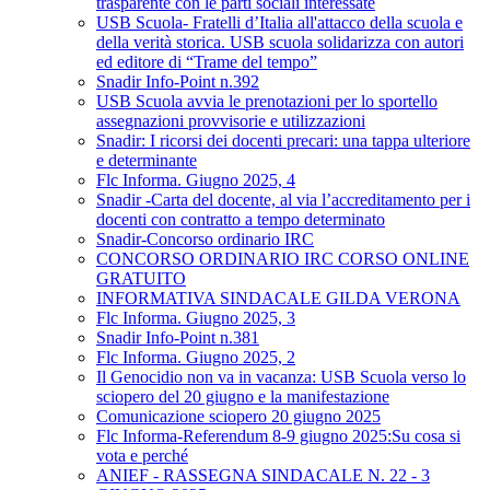
trasparente con le parti sociali interessate
USB Scuola- Fratelli d’Italia all'attacco della scuola e
della verità storica. USB scuola solidarizza con autori
ed editore di “Trame del tempo”
Snadir Info-Point n.392
USB Scuola avvia le prenotazioni per lo sportello
assegnazioni provvisorie e utilizzazioni
Snadir: I ricorsi dei docenti precari: una tappa ulteriore
e determinante
Flc Informa. Giugno 2025, 4
Snadir -Carta del docente, al via l’accreditamento per i
docenti con contratto a tempo determinato
Snadir-Concorso ordinario IRC
CONCORSO ORDINARIO IRC CORSO ONLINE
GRATUITO
INFORMATIVA SINDACALE GILDA VERONA
Flc Informa. Giugno 2025, 3
Snadir Info-Point n.381
Flc Informa. Giugno 2025, 2
Il Genocidio non va in vacanza: USB Scuola verso lo
sciopero del 20 giugno e la manifestazione
Comunicazione sciopero 20 giugno 2025
Flc Informa-Referendum 8-9 giugno 2025:Su cosa si
vota e perché
ANIEF - RASSEGNA SINDACALE N. 22 - 3