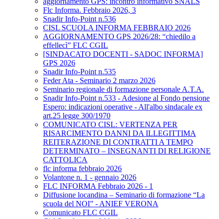
aggiornamento GPS: incontro informativo SNALS
Flc Informa. Febbraio 2026, 3
Snadir Info-Point n.536
CISL SCUOLA INFORMA FEBBRAIO 2026
AGGIORNAMENTO GPS 2026/28: “chiedilo a
effellecì” FLC CGIL
[SINDACATO DOCENTI - SADOC INFORMA]
GPS 2026
Snadir Info-Point n.535
Feder Ata - Seminario 2 marzo 2026
Seminario regionale di formazione personale A.T.A.
Snadir Info-Point n.533 - Adesione al Fondo pensione
Espero: indicazioni operative - All'albo sindacale ex
art.25 legge 300/1970
COMUNICATO CISL: VERTENZA PER
RISARCIMENTO DANNI DA ILLEGITTIMA
REITERAZIONE DI CONTRATTI A TEMPO
DETERMINATO – INSEGNANTI DI RELIGIONE
CATTOLICA
flc informa febbraio 2026
Volantone n. 1 - gennaio 2026
FLC INFORMA Febbraio 2026 - 1
Diffusione locandina – Seminario di formazione “La
scuola del NOI” - ANIEF VERONA
Comunicato FLC CGIL