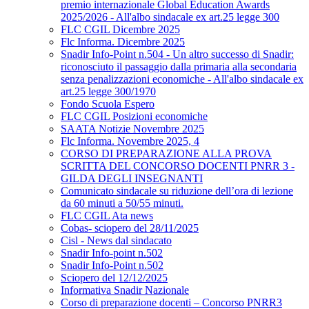
premio internazionale Global Education Awards
2025/2026 - All'albo sindacale ex art.25 legge 300
FLC CGIL Dicembre 2025
Flc Informa. Dicembre 2025
Snadir Info-Point n.504 - Un altro successo di Snadir:
riconosciuto il passaggio dalla primaria alla secondaria
senza penalizzazioni economiche - All'albo sindacale ex
art.25 legge 300/1970
Fondo Scuola Espero
FLC CGIL Posizioni economiche
SAATA Notizie Novembre 2025
Flc Informa. Novembre 2025, 4
CORSO DI PREPARAZIONE ALLA PROVA
SCRITTA DEL CONCORSO DOCENTI PNRR 3 -
GILDA DEGLI INSEGNANTI
Comunicato sindacale su riduzione dell’ora di lezione
da 60 minuti a 50/55 minuti.
FLC CGIL Ata news
Cobas- sciopero del 28/11/2025
Cisl - News dal sindacato
Snadir Info-point n.502
Snadir Info-Point n.502
Sciopero del 12/12/2025
Informativa Snadir Nazionale
Corso di preparazione docenti – Concorso PNRR3