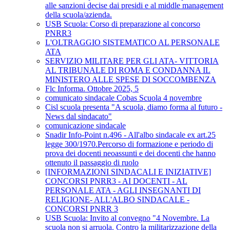
alle sanzioni decise dai presidi e al middle management
della scuola/azienda.
USB Scuola: Corso di preparazione al concorso
PNRR3
L'OLTRAGGIO SISTEMATICO AL PERSONALE
ATA
SERVIZIO MILITARE PER GLI ATA- VITTORIA
AL TRIBUNALE DI ROMA E CONDANNA IL
MINISTERO ALLE SPESE DI SOCCOMBENZA
Flc Informa. Ottobre 2025, 5
comunicato sindacale Cobas Scuola 4 novembre
Cisl scuola presenta "A scuola, diamo forma al futuro -
News dal sindacato"
comunicazione sindacale
Snadir Info-Point n.496 - All'albo sindacale ex art.25
legge 300/1970.Percorso di formazione e periodo di
prova dei docenti neoassunti e dei docenti che hanno
ottenuto il passaggio di ruolo
[INFORMAZIONI SINDACALI E INIZIATIVE]
CONCORSI PNRR3 - AI DOCENTI - AL
PERSONALE ATA - AGLI INSEGNANTI DI
RELIGIONE- ALL'ALBO SINDACALE -
CONCORSI PNRR 3
USB Scuola: Invito al convegno "4 Novembre. La
scuola non si arruola. Contro la militarizzazione della