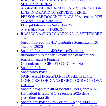
SETTEMBRE 2025
ASSEMBLEA SINDACALE IN PRESENZA E ON-
LINE IN ORARIO DI SERVIZIO PER IL
PERSONALE DOCENTE E ATA 29 settembre 2025
dalle ore 8:00 alle ore 10:00
Flc Cgil Informativa Settembre 2025, 3
Assemblea Espero 17.09.2025
RASSEGNA SINDACALE N. 23 - 8 SETTEMBRE
2025
Snadir Info-point n. 417.Contratti automatizzati IRC
a.s. 2025/2026
Snadir Info-point n. 420 Veneto:Procedura
straordinaria-Rettificate Graduatorie di merito per
scuola Infanzia e Primaria
Comunicato sul CIR - FLC CGIL Veneto
Snadir Info Point
Snadir-Info Point
SAIR -AGLI INSEGNANTI DI RELIGIONE-
CONCORSO ORDINARIO IRC - CORSO PROVA
ORALE
Snadir Info-point n.404-Docenti di Religione: 6.022
immissioni in ruolo al 1° settembre 2025 dalle
procedure straordinarie
Snadir Info-Point n.375 - ex art.25 legge 300/1970.