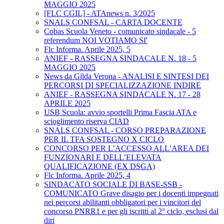
MAGGIO 2025
[FLC CGIL] - ATAnews n. 3/2025
SNALS CONFSAL - CARTA DOCENTE
Cobas Scuola Veneto - comunicato sindacale - 5
referendum NOI VOTIAMO SI'
Flc Informa. Aprile 2025, 5
ANIEF - RASSEGNA SINDACALE N. 18 - 5
MAGGIO 2025
News da Gilda Verona - ANALISI E SINTESI DEI
PERCORSI DI SPECIALIZZAZIONE INDIRE
ANIEF - RASSEGNA SINDACALE N. 17 - 28
APRILE 2025
USB Scuola: avvio sportelli Prima Fascia ATA e
scioglimento riserva CIAD
SNALS CONFSAL - CORSO PREPARAZIONE
PER IL TFA SOSTEGNO X CICLO
CONCORSO PER L’ACCESSO ALL’AREA DEI
FUNZIONARI E DELL’ELEVATA
QUALIFICAZIONE (EX DSGA)
Flc Informa. Aprile 2025, 4
SINDACATO SOCIALE DI BASE-SSB -
COMUNICATO Grave disagio per i docenti impegnati
nei percorsi abilitanti obbligatori per i vincitori del
concorso PNRR1 e per gli iscritti al 2° ciclo, esclusi dal
diri