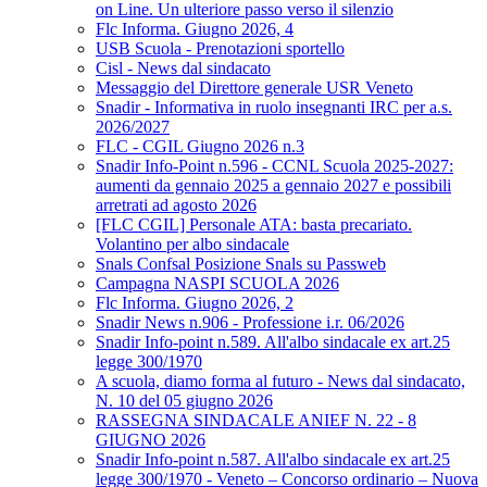
on Line. Un ulteriore passo verso il silenzio
Flc Informa. Giugno 2026, 4
USB Scuola - Prenotazioni sportello
Cisl - News dal sindacato
Messaggio del Direttore generale USR Veneto
Snadir - Informativa in ruolo insegnanti IRC per a.s.
2026/2027
FLC - CGIL Giugno 2026 n.3
Snadir Info-Point n.596 - CCNL Scuola 2025-2027:
aumenti da gennaio 2025 a gennaio 2027 e possibili
arretrati ad agosto 2026
[FLC CGIL] Personale ATA: basta precariato.
Volantino per albo sindacale
Snals Confsal Posizione Snals su Passweb
Campagna NASPI SCUOLA 2026
Flc Informa. Giugno 2026, 2
Snadir News n.906 - Professione i.r. 06/2026
Snadir Info-point n.589. All'albo sindacale ex art.25
legge 300/1970
A scuola, diamo forma al futuro - News dal sindacato,
N. 10 del 05 giugno 2026
RASSEGNA SINDACALE ANIEF N. 22 - 8
GIUGNO 2026
Snadir Info-point n.587. All'albo sindacale ex art.25
legge 300/1970 - Veneto – Concorso ordinario – Nuova