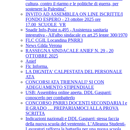
cultura, contro il riarmo e le politiche di guerra, per
sostenere la Palestina"
INVITO AD ASSEMBLEA ON LINE ISCRITTE/I
FONDO ESPERO - 23 ottobre 2025 ore
17.00_SCUOLE_VR
Snadir Info-Point n.495 - Assistenza sanitaria
integrativa - All'albo sindacale ex art.25 legge 300/1970
FLC CGIL Locandina PNRR3
News Gilda Verona
RASSEGNA SINDACALE ANIEF N. 29 - 20
OTTOBRE 2025
Anief
Flc Informa.
LA DIGNITA' CALPESTATA DEL PERSONALE
ATA
CONCORSI ATA TRIENNALI? SI CON
ADEGUAMENTO STIPENDIALE
USB: Assemblea online aperta. DDL Gasparri:
conoscerlo per combatterlo
CONCORSO PNRR3 DOCENTI SECONDARIA I e
II GRADO … PREPARIAMOCI ALLA PROVA
SCRITTA
Indicazioni nazionali e DDL Gasparri: stessa faccia
della nuova scuola del ventennio. L’Alleanza Studenti-
Lavoratori rafforza la battaglia per una nuova scuola