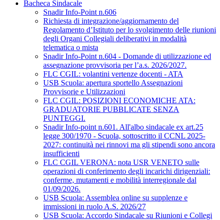
Bacheca Sindacale
Snadir Info-Point n.606
Richiesta di integrazione/aggiornamento del
Regolamento d’Istituto per lo svolgimento delle riunioni
degli Organi Collegiali deliberativi in modalità
telematica o mista
Snadir Info-Point n.604 - Domande di utilizzazione ed
assegnazione provvisoria per l’a.s. 2026/2027.
FLC CGIL: volantini vertenze docenti - ATA
USB Scuola: apertura sportello Assegnazioni
Provvisorie e Utilizzazioni
FLC CGIL: POSIZIONI ECONOMICHE ATA:
GRADUATORIE PUBBLICATE SENZA
PUNTEGGI.
Snadir Info-point n.601. All'albo sindacale ex art.25
legge 300/1970 - Scuola, sottoscritto il CCNL 2025-
2027: continuità nei rinnovi ma gli stipendi sono ancora
insufficienti
FLC CGIL VERONA: nota USR VENETO sulle
operazioni di conferimento degli incarichi dirigenziali:
conferme, mutamenti e mobilità interregionale dal
01/09/2026.
USB Scuola: Assemblea online su supplenze e
immissioni in ruolo A.S. 2026/27
USB Scuola: Accordo Sindacale su Riunioni e Collegi