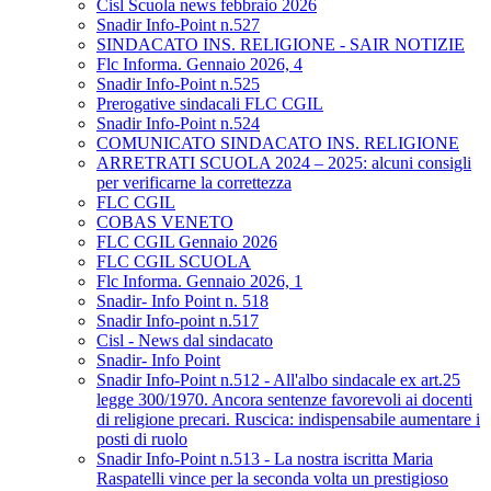
Cisl Scuola news febbraio 2026
Snadir Info-Point n.527
SINDACATO INS. RELIGIONE - SAIR NOTIZIE
Flc Informa. Gennaio 2026, 4
Snadir Info-Point n.525
Prerogative sindacali FLC CGIL
Snadir Info-Point n.524
COMUNICATO SINDACATO INS. RELIGIONE
ARRETRATI SCUOLA 2024 – 2025: alcuni consigli
per verificarne la correttezza
FLC CGIL
COBAS VENETO
FLC CGIL Gennaio 2026
FLC CGIL SCUOLA
Flc Informa. Gennaio 2026, 1
Snadir- Info Point n. 518
Snadir Info-point n.517
Cisl - News dal sindacato
Snadir- Info Point
Snadir Info-Point n.512 - All'albo sindacale ex art.25
legge 300/1970. Ancora sentenze favorevoli ai docenti
di religione precari. Ruscica: indispensabile aumentare i
posti di ruolo
Snadir Info-Point n.513 - La nostra iscritta Maria
Raspatelli vince per la seconda volta un prestigioso