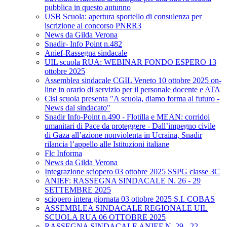
pubblica in questo autunno
USB Scuola: apertura sportello di consulenza per
iscrizione al concorso PNRR3
News da Gilda Verona
Snadir- Info Point n.482
Anief-Rassegna sindacale
UIL scuola RUA: WEBINAR FONDO ESPERO 13
ottobre 2025
Assemblea sindacale CGIL Veneto 10 ottobre 2025 on-
line in orario di servizio per il personale docente e ATA
Cisl scuola presenta "A scuola, diamo forma al futuro -
News dal sindacato"
Snadir Info-Point n.490 - Flotilla e MEAN: corridoi
umanitari di Pace da proteggere - Dall’impegno civile
di Gaza all’azione nonviolenta in Ucraina, Snadir
rilancia l’appello alle Istituzioni italiane
Flc Informa
News da Gilda Verona
Integrazione sciopero 03 ottobre 2025 SSPG classe 3C
ANIEF: RASSEGNA SINDACALE N. 26 - 29
SETTEMBRE 2025
sciopero intera giornata 03 ottobre 2025 S.I. COBAS
ASSEMBLEA SINDACALE REGIONALE UIL
SCUOLA RUA 06 OTTOBRE 2025
RASSEGNA SINDACALE ANIEF N. 29 - 22