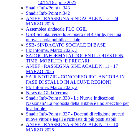
14/15/16 aprile 2025
Snadir Info-Point n.343
Snadir Info-Point n.342
ANIEF - RASSEGNA SINDACALE N. 12 - 24
MARZO 2025
Assemblea sindacale FLC CGIL
USB Scuola: verso lo sciopero del 4 aprile, per una
nuova scuola pubblica statale
SSB- SINDACATO SOCIALE DI BASE
Flc Informa. Marzo 2025, 3
SADOC INFORMA] AI DOCENTI - QUESTION
TIME: MOBILITA' E PRECARI
ANIEF - RASSEGNA SINDACALE N. 11 - 17
MARZO 2025
SAIR NOTIZIE - CONCORSO IRC: ANCORA IN
FASE DI STALLO IN ALCUNE REGIONI
Flc Informa. Marzo 2025, 2
News da Gilda Verona
Snadir Info-Point n.338 - Le Nuove Indicazioni
Nazionali? La proposta della Bibbia è uno specchio per
le allodole!
Snadir Info-Point n.337 - Docenti di religione precari:
nuove vittorie legali e richiesta di più posti stabili
ANIEF - RASSEGNA SINDACALE N. 10 - 10
MARZO 2025