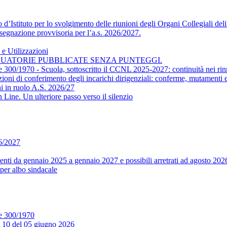
’Istituto per lo svolgimento delle riunioni degli Organi Collegiali delib
segnazione provvisoria per l’a.s. 2026/2027.
e Utilizzazioni
DUATORIE PUBBLICATE SENZA PUNTEGGI.
ge 300/1970 - Scuola, sottoscritto il CCNL 2025-2027: continuità nei rin
conferimento degli incarichi dirigenziali: conferme, mutamenti e m
i in ruolo A.S. 2026/27
ine. Un ulteriore passo verso il silenzio
26/2027
ti da gennaio 2025 a gennaio 2027 e possibili arretrati ad agosto 202
per albo sindacale
ge 300/1970
. 10 del 05 giugno 2026