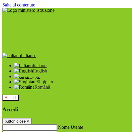
Salta al contenuto
Italiano
Italiano
English
عربى
Shqiptare
Română
Accedi
Accedi
button close
×
Nome Utente