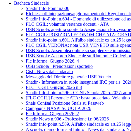
Bacheca Sindacale
Snadir Info-Point n.606
Richiesta di integrazione/aggiornamento del Regolamento d
Snadir Info-Point n.604 - Domande di utilizzazione ed as
FLC CGIL: volantini vertenze docenti - ATA
USB Scuola: apertura sportello Assegnazioni Provvisorie 
FLC CGIL: POSIZIONI ECONOMICHE ATA: GRA
Snadir Info-point n.601. All'albo sindacale ex art.25 leg
FLC CGIL VERONA: nota USR VENETO sulle operazioni di 
USB Scuola: Assemblea online su supplenze e immission
USB Scuola: Accordo Sindacale su Riunioni e Collegi on L
Flc Informa. Giugno 2026, 4
USB Scuola - Prenotazioni sportello
Cisl - News dal sindacato
Messaggio del Direttore generale USR Veneto
Snadir - Informativa in ruolo insegnanti IRC per a.s. 20
FLC - CGIL Giugno 2026 n.3
Snadir Info-Point n.596 - CCNL Scuola 2025-2027: aumen
[FLC CGIL] Personale ATA: basta precariato. Volantino 
Snals Confsal Posizione Snals su Passweb
Campagna NASPI SCUOLA 2026
Flc Informa. Giugno 2026, 2
Snadir News n.906 - Professione i.r. 06/2026
Snadir Info-point n.589. All'albo sindacale ex art.25 leg
A scuola, diamo forma al futuro - News dal sindacato, N