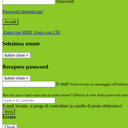
Password
Password dimenticata?
-
Entra con SPID
Entra con CIE
Seleziona utente
button close
×
Recupero password
button close
×
E-mail
Verrà inviato un messaggio all'indirizz
Non hai una e-mail associata al nome utente? Effettua il reset della password tram
E-mail inviata, si prega di controllare la casella di posta elettronica!
Errore
Chiudi