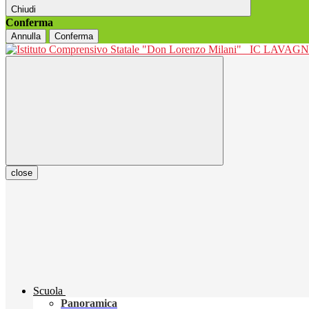
Chiudi
Conferma
Annulla
Conferma
IC LAVAGNO
close
Scuola
Panoramica