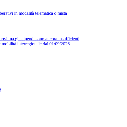
erativi in modalità telematica o mista
novi ma gli stipendi sono ancora insufficienti
obilità interregionale dal 01/09/2026.
6