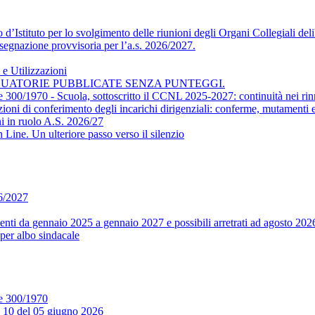
’Istituto per lo svolgimento delle riunioni degli Organi Collegiali delib
segnazione provvisoria per l’a.s. 2026/2027.
e Utilizzazioni
DUATORIE PUBBLICATE SENZA PUNTEGGI.
ge 300/1970 - Scuola, sottoscritto il CCNL 2025-2027: continuità nei rin
conferimento degli incarichi dirigenziali: conferme, mutamenti e m
i in ruolo A.S. 2026/27
ine. Un ulteriore passo verso il silenzio
26/2027
ti da gennaio 2025 a gennaio 2027 e possibili arretrati ad agosto 202
per albo sindacale
ge 300/1970
. 10 del 05 giugno 2026