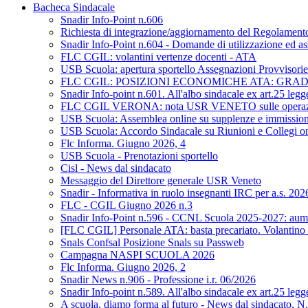
Bacheca Sindacale
Snadir Info-Point n.606
Richiesta di integrazione/aggiornamento del Regolamento d
Snadir Info-Point n.604 - Domande di utilizzazione ed as
FLC CGIL: volantini vertenze docenti - ATA
USB Scuola: apertura sportello Assegnazioni Provvisorie 
FLC CGIL: POSIZIONI ECONOMICHE ATA: GRA
Snadir Info-point n.601. All'albo sindacale ex art.25 leg
FLC CGIL VERONA: nota USR VENETO sulle operazioni di 
USB Scuola: Assemblea online su supplenze e immission
USB Scuola: Accordo Sindacale su Riunioni e Collegi on L
Flc Informa. Giugno 2026, 4
USB Scuola - Prenotazioni sportello
Cisl - News dal sindacato
Messaggio del Direttore generale USR Veneto
Snadir - Informativa in ruolo insegnanti IRC per a.s. 20
FLC - CGIL Giugno 2026 n.3
Snadir Info-Point n.596 - CCNL Scuola 2025-2027: aumen
[FLC CGIL] Personale ATA: basta precariato. Volantino 
Snals Confsal Posizione Snals su Passweb
Campagna NASPI SCUOLA 2026
Flc Informa. Giugno 2026, 2
Snadir News n.906 - Professione i.r. 06/2026
Snadir Info-point n.589. All'albo sindacale ex art.25 leg
A scuola, diamo forma al futuro - News dal sindacato, N