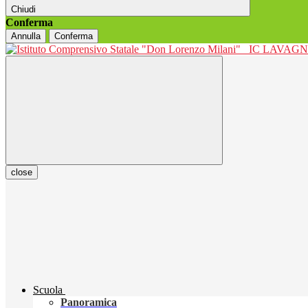
Chiudi
Conferma
Annulla
Conferma
IC LAVAGNO
close
Scuola
Panoramica