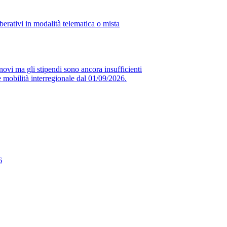
erativi in modalità telematica o mista
novi ma gli stipendi sono ancora insufficienti
obilità interregionale dal 01/09/2026.
6