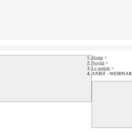
Home
>
Novità
>
Le notizie
>
ANIEF - WEBINA