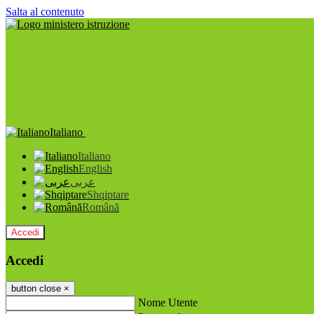
Salta al contenuto
Italiano
Italiano
English
عربى
Shqiptare
Română
Accedi
Accedi
button close
×
Nome Utente