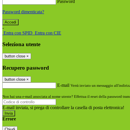
Password
Password dimenticata?
-
Entra con SPID
Entra con CIE
Seleziona utente
button close
×
Recupero password
button close
×
E-mail
Verrà inviato un messaggio all'indirizz
Non hai una e-mail associata al nome utente? Effettua il reset della password tram
E-mail inviata, si prega di controllare la casella di posta elettronica!
Errore
Chiudi