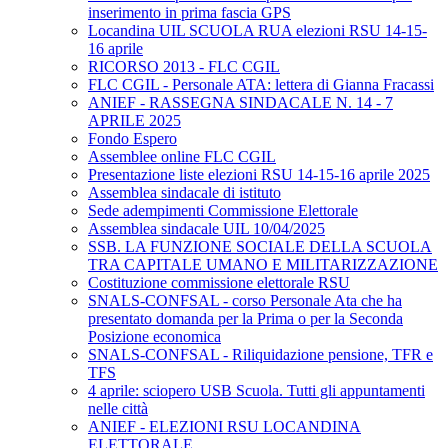
inserimento in prima fascia GPS
Locandina UIL SCUOLA RUA elezioni RSU 14-15-
16 aprile
RICORSO 2013 - FLC CGIL
FLC CGIL - Personale ATA: lettera di Gianna Fracassi
ANIEF - RASSEGNA SINDACALE N. 14 - 7
APRILE 2025
Fondo Espero
Assemblee online FLC CGIL
Presentazione liste elezioni RSU 14-15-16 aprile 2025
Assemblea sindacale di istituto
Sede adempimenti Commissione Elettorale
Assemblea sindacale UIL 10/04/2025
SSB. LA FUNZIONE SOCIALE DELLA SCUOLA
TRA CAPITALE UMANO E MILITARIZZAZIONE
Costituzione commissione elettorale RSU
SNALS-CONFSAL - corso Personale Ata che ha
presentato domanda per la Prima o per la Seconda
Posizione economica
SNALS-CONFSAL - Riliquidazione pensione, TFR e
TFS
4 aprile: sciopero USB Scuola. Tutti gli appuntamenti
nelle città
ANIEF - ELEZIONI RSU LOCANDINA
ELETTORALE