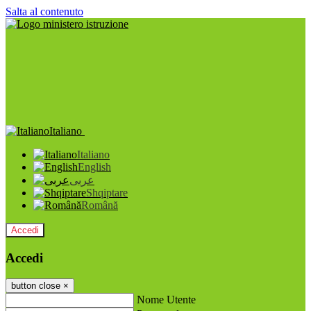
Salta al contenuto
Italiano
Italiano
English
عربى
Shqiptare
Română
Accedi
Accedi
button close
×
Nome Utente