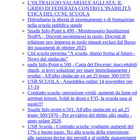
L’OLTRAGGIO SALARIALE AGLI ATA: IL
GRIDO DI FEDERATA CONTRO L’INABILITÀ
ETICA DEL CCNL SCUOLA
Difendiamo la libertà di insegnamento e di formazione
nella scuola pubblica statale
Snadir Info-Point n.499 - Monitoraggio liquidazioni
NoiPA – Docenti neoimmessi in ruolo. Docenti di
religione neo immessi in ruolo rimasti esclusi dal flusso
dei pagamenti di ottobre 2025
Cisl scuola presenta "A scuola, diamo forma al futuro -
News dal sindacato"
nadir Info-Point n.500 - Carta del Docente: inaccettabili
ritardi, si trovi soluzione per usare immediatamente i
residui - All'albo sindacale ex art.25 legge 300/1970
USB SCUOLA - Assemblea online 14 novembre ore
17-19
Contratto scuola: operazione verità, aumenti da fame ed
arretrati irrisori. Soldi in droni e F35, la scuola rasa al
suolo!!!
Snadir Info-point n.501. All'albo sindacale ex art.25
legge 300/1970 - Per avvalersi del diritto allo studio -
anno solare 2026
USB Scuola - Contratto scuola: vogliamo aumenti del
17% e buoni pasto. No alla scuola della repressione,
alle sanzioni decise dai presidi e al middle management