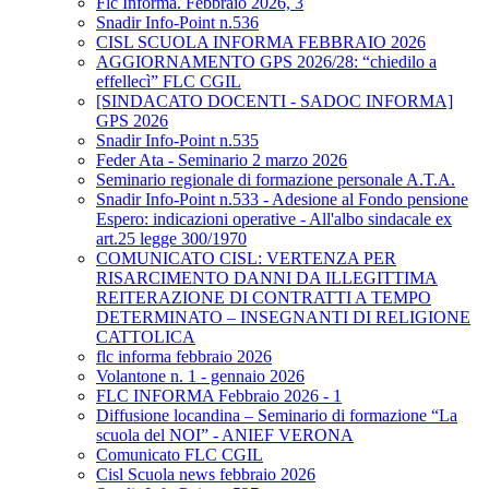
Flc Informa. Febbraio 2026, 3
Snadir Info-Point n.536
CISL SCUOLA INFORMA FEBBRAIO 2026
AGGIORNAMENTO GPS 2026/28: “chiedilo a
effellecì” FLC CGIL
[SINDACATO DOCENTI - SADOC INFORMA]
GPS 2026
Snadir Info-Point n.535
Feder Ata - Seminario 2 marzo 2026
Seminario regionale di formazione personale A.T.A.
Snadir Info-Point n.533 - Adesione al Fondo pensione
Espero: indicazioni operative - All'albo sindacale ex
art.25 legge 300/1970
COMUNICATO CISL: VERTENZA PER
RISARCIMENTO DANNI DA ILLEGITTIMA
REITERAZIONE DI CONTRATTI A TEMPO
DETERMINATO – INSEGNANTI DI RELIGIONE
CATTOLICA
flc informa febbraio 2026
Volantone n. 1 - gennaio 2026
FLC INFORMA Febbraio 2026 - 1
Diffusione locandina – Seminario di formazione “La
scuola del NOI” - ANIEF VERONA
Comunicato FLC CGIL
Cisl Scuola news febbraio 2026