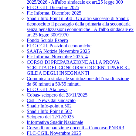
2025/2026 - All'albo sindacale ex art.25 legge 300
FLC CGIL Dicembre 2025
Flc Informa. Dicembre 2025
Snadir Info-Point n.504 - Un altro successo di Snadir:
riconosciuto il passaggio dalla primaria alla secondaria
senza penalizzazioni economiche - All'albo sindacale ex
art.25 legge 300/1970
Fondo Scuola Espero
FLC CGIL Posizioni economiche
SAATA Notizie Novembre 2025
Flc Informa. Novembre 2025, 4
CORSO DI PREPARAZIONE ALLA PROVA
SCRITTA DEL CONCORSO DOCENTI PNRR 3 -
GILDA DEGLI INSEGNANTI
Comunicato sindacale su riduzione dell’ora di lezione
da 60 minuti a 50/55 minuti.
FLC CGIL Ata news
Cobas- sciopero del 28/11/2025
Cisl - News dal sindacato
Snadir Info-point n.502
Snadir Info-Point n.502
Sciopero del 12/12/2025
Informativa Snadir Nazionale
Corso di preparazione docenti – Concorso PNRR3
FLC-CGIL Novembre 2025