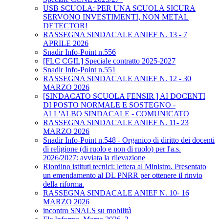
USB SCUOLA: PER UNA SCUOLA SICURA
SERVONO INVESTIMENTI, NON METAL
DETECTOR!
RASSEGNA SINDACALE ANIEF N. 13 - 7
APRILE 2026
Snadir Info-Point n.556
[FLC CGIL] Speciale contratto 2025-2027
Snadir Info-Point n.551
RASSEGNA SINDACALE ANIEF N. 12 - 30
MARZO 2026
[SINDACATO SCUOLA FENSIR ] AI DOCENTI
DI POSTO NORMALE E SOSTEGNO -
ALL'ALBO SINDACALE - COMUNICATO
RASSEGNA SINDACALE ANIEF N. 11- 23
MARZO 2026
Snadir Info-Point n.548 - Organico di diritto dei docenti
di religione (di ruolo e non di ruolo) per l'a.s.
2026/2027: avviata la rilevazione
Riordino istituti tecnici: lettera al Ministro. Presentato
un emendamento al DL PNRR per ottenere il rinvio
della riforma.
RASSEGNA SINDACALE ANIEF N. 10- 16
MARZO 2026
incontro SNALS su mobilità