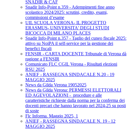
SNADIR & CAF
Snadir Info-Point n.359 - Adempimenti fine anno
scolastico 2024/2025: scrutini, credito, esami,
commissioni d’esame
UIL SCUOLA VERONA- IL PROGETTO
ERASMUS- UNIVERSITA' DEGLI STUDI
BICOCCA DI MILANO PLACES
Snadir Info-Point n.357 - Taglio del cuneo fiscale 2025:
attivo su NoiPA il self-service per la gestione dei
benefici fiscali
FENSIR - CARTA DOCENTE Tribunale di Verona dà
ragione a FENSIR
Comunicato FLC CGIL Verona - Risultati elezioni
RSU 2025
ANIEF - RASSEGNA SINDACALE N.20 - 19
MAGGIO 2025
News da Gilda Verona 19052025
News da Gilda Verona: PERMESSI ELETTORALI
ED AGEVOLAZIONI - procedure e alle
caratteristiche richieste dalla norma per la conferma dei
docenti precari che hanno lavorato nel 2024-25 su posti
di soste
Flc Informa. Maggio 2025, 1
ANIEF - RASSEGNA SINDACALE N. 19 - 12
MAGGIO 2025