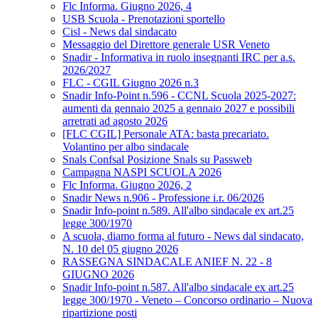
Flc Informa. Giugno 2026, 4
USB Scuola - Prenotazioni sportello
Cisl - News dal sindacato
Messaggio del Direttore generale USR Veneto
Snadir - Informativa in ruolo insegnanti IRC per a.s.
2026/2027
FLC - CGIL Giugno 2026 n.3
Snadir Info-Point n.596 - CCNL Scuola 2025-2027:
aumenti da gennaio 2025 a gennaio 2027 e possibili
arretrati ad agosto 2026
[FLC CGIL] Personale ATA: basta precariato.
Volantino per albo sindacale
Snals Confsal Posizione Snals su Passweb
Campagna NASPI SCUOLA 2026
Flc Informa. Giugno 2026, 2
Snadir News n.906 - Professione i.r. 06/2026
Snadir Info-point n.589. All'albo sindacale ex art.25
legge 300/1970
A scuola, diamo forma al futuro - News dal sindacato,
N. 10 del 05 giugno 2026
RASSEGNA SINDACALE ANIEF N. 22 - 8
GIUGNO 2026
Snadir Info-point n.587. All'albo sindacale ex art.25
legge 300/1970 - Veneto – Concorso ordinario – Nuova
ripartizione posti