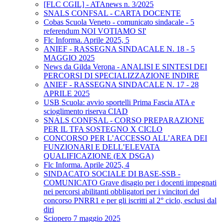
[FLC CGIL] - ATAnews n. 3/2025
SNALS CONFSAL - CARTA DOCENTE
Cobas Scuola Veneto - comunicato sindacale - 5
referendum NOI VOTIAMO SI'
Flc Informa. Aprile 2025, 5
ANIEF - RASSEGNA SINDACALE N. 18 - 5
MAGGIO 2025
News da Gilda Verona - ANALISI E SINTESI DEI
PERCORSI DI SPECIALIZZAZIONE INDIRE
ANIEF - RASSEGNA SINDACALE N. 17 - 28
APRILE 2025
USB Scuola: avvio sportelli Prima Fascia ATA e
scioglimento riserva CIAD
SNALS CONFSAL - CORSO PREPARAZIONE
PER IL TFA SOSTEGNO X CICLO
CONCORSO PER L’ACCESSO ALL’AREA DEI
FUNZIONARI E DELL’ELEVATA
QUALIFICAZIONE (EX DSGA)
Flc Informa. Aprile 2025, 4
SINDACATO SOCIALE DI BASE-SSB -
COMUNICATO Grave disagio per i docenti impegnati
nei percorsi abilitanti obbligatori per i vincitori del
concorso PNRR1 e per gli iscritti al 2° ciclo, esclusi dal
diri
Sciopero 7 maggio 2025