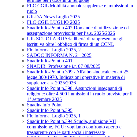
termine per i docenti di religione
FLC CGIL Mobilità annuale supplenze e immissioni in
ruolo
GILDA News Luglio 2025
FLC-CGIL LUGLIO 2025
Snadir Info-Point n.402 Domande di utilizzazione ed
assegnazione provvisoria per l’a.s. 2025/2026
UIL SCUOLA RUA:la libertà di rappresentare gli
iscritti va oltre l'obbligo di firma di un CCNL
Flc Informa. Luglio 2025, 2
SADOC INFORMA N. 2 - 2025
Snadir Info-Point n.401
SNADIR- Professione i.r. 07-08/2025
Snadir Info-Point n.399 - All'albo sindacale ex art.25
legge 300/1970. Indicazioni operative in materia di
supplenze a.s. 2025/2026
Snadir Info-Point n.398. Assunzioni insegnanti di
religione: oltre 4.500 immissioni in ruolo previste per il
1° settembre 2025
Snadir- Info Point
Snadir Info-Point n.395
Flc Informa. Luglio 2025, 1
Snadir Info-Point n.394.Scuola, audizione VII
commissione, FGU: vogliamo confronto aperto e
trasparente con le parti sociali interessate