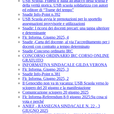
USB Scuola- Fratelli d’Italia all'attacco della scuola e
della verità storica. USB scuola solidarizza con autori
ed editore di “Trame del tempo”
Snadir Info-Point n.392
USB Scuola avvia le prenotazioni per lo sportello
assegnazioni provvisorie e utilizzazioni
Snadir: I ricorsi dei docenti precari: una tappa ulteriore
e determinante
Flc Informa. Giugno 2025, 4
Snadir -Carta del docente, al via l’accreditamento per i
docenti con contratto a tempo determinato
Snadir-Concorso ordinario IRC
CONCORSO ORDINARIO IRC CORSO ONLINE
GRATUITO
INFORMATIVA SINDACALE GILDA VERONA
Flc Informa. Giugno 2025, 3
Snadir Info-Point n.381
Flc Informa. Giugno 2025, 2
Il Genocidio non va in vacanza: USB Scuola verso lo
sciopero del 20 giugno e la manifestazione
Comunicazione sciopero 20 giugno 2025
Flc Informa-Referendum 8-9 giugno 2025:Su cosa si
vota e perché
ANIEF - RASSEGNA SINDACALE N. 22 - 3
GIUGNO 2025