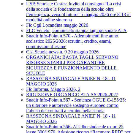
USB Scuola e Cestes: Invito al convegno “La crisi
della società e le fondamenta della scuola: oltre
l’emergenza, verso il futuro” 5 maggio 2026 ore 8-13 in
modalità online sincrona
Flc Cgil Locandina maggio 2026
FLC Veneto | comunicato stampa tagli personale ATA
Snadir Info-Point n.570 - Adempimenti fine anno
scolastico 2025/2026: scrutini, credito, esami,
commissioni d’esame
Cisl Scuola news n. 9 20 maggio 2026
ORGANICI ATA: BASTA TAGLI, SERVONO
RISORSE STABILI PER GARANTIRE
SICUREZZA E FUNZIONAMENTO DELLE
SCUOLE
RASSEGNA SINDACALE ANIEF N. 18 - 11
MAGGIO 2026
Flc Informa. Maggio 2026, 2
RIDUZIONE ORGANICO ATA AS 2026-2027
Snadir Info-Point n.567 - Sentenza CGUE C‑155/25:
un ulteriore e autorevole sostegno europeo contro
l’abuso dei contratti a termine nella scuola
RASSEGNA SINDACALE ANIEF N. 18 - 11
MAGGIO 2026
Snadir Info-Point n.566- All'albo sindacale ex art.25
legge 300/1970. Adesione ricorso “Recupero RPD” per