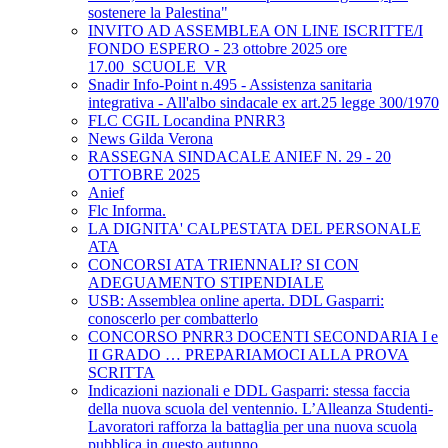
sostenere la Palestina"
INVITO AD ASSEMBLEA ON LINE ISCRITTE/I
FONDO ESPERO - 23 ottobre 2025 ore
17.00_SCUOLE_VR
Snadir Info-Point n.495 - Assistenza sanitaria
integrativa - All'albo sindacale ex art.25 legge 300/1970
FLC CGIL Locandina PNRR3
News Gilda Verona
RASSEGNA SINDACALE ANIEF N. 29 - 20
OTTOBRE 2025
Anief
Flc Informa.
LA DIGNITA' CALPESTATA DEL PERSONALE
ATA
CONCORSI ATA TRIENNALI? SI CON
ADEGUAMENTO STIPENDIALE
USB: Assemblea online aperta. DDL Gasparri:
conoscerlo per combatterlo
CONCORSO PNRR3 DOCENTI SECONDARIA I e
II GRADO … PREPARIAMOCI ALLA PROVA
SCRITTA
Indicazioni nazionali e DDL Gasparri: stessa faccia
della nuova scuola del ventennio. L’Alleanza Studenti-
Lavoratori rafforza la battaglia per una nuova scuola
pubblica in questo autunno