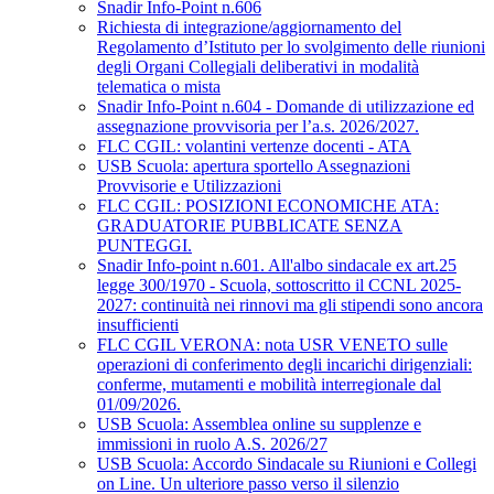
Snadir Info-Point n.606
Richiesta di integrazione/aggiornamento del
Regolamento d’Istituto per lo svolgimento delle riunioni
degli Organi Collegiali deliberativi in modalità
telematica o mista
Snadir Info-Point n.604 - Domande di utilizzazione ed
assegnazione provvisoria per l’a.s. 2026/2027.
FLC CGIL: volantini vertenze docenti - ATA
USB Scuola: apertura sportello Assegnazioni
Provvisorie e Utilizzazioni
FLC CGIL: POSIZIONI ECONOMICHE ATA:
GRADUATORIE PUBBLICATE SENZA
PUNTEGGI.
Snadir Info-point n.601. All'albo sindacale ex art.25
legge 300/1970 - Scuola, sottoscritto il CCNL 2025-
2027: continuità nei rinnovi ma gli stipendi sono ancora
insufficienti
FLC CGIL VERONA: nota USR VENETO sulle
operazioni di conferimento degli incarichi dirigenziali:
conferme, mutamenti e mobilità interregionale dal
01/09/2026.
USB Scuola: Assemblea online su supplenze e
immissioni in ruolo A.S. 2026/27
USB Scuola: Accordo Sindacale su Riunioni e Collegi
on Line. Un ulteriore passo verso il silenzio