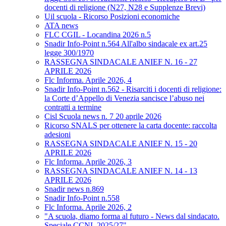
docenti di religione (N27, N28 e Supplenze Brevi)
Uil scuola - Ricorso Posizioni economiche
ATA news
FLC CGIL - Locandina 2026 n.5
Snadir Info-Point n.564 All'albo sindacale ex art.25
legge 300/1970
RASSEGNA SINDACALE ANIEF N. 16 - 27
APRILE 2026
Flc Informa. Aprile 2026, 4
Snadir Info-Point n.562 - Risarciti i docenti di religione:
la Corte d’Appello di Venezia sancisce l’abuso nei
contratti a termine
Cisl Scuola news n. 7 20 aprile 2026
Ricorso SNALS per ottenere la carta docente: raccolta
adesioni
RASSEGNA SINDACALE ANIEF N. 15 - 20
APRILE 2026
Flc Informa. Aprile 2026, 3
RASSEGNA SINDACALE ANIEF N. 14 - 13
APRILE 2026
Snadir news n.869
Snadir Info-Point n.558
Flc Informa. Aprile 2026, 2
"A scuola, diamo forma al futuro - News dal sindacato.
Speciale CCNL 2025/27"