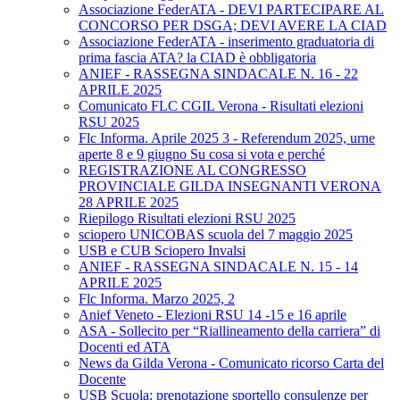
Associazione FederATA - DEVI PARTECIPARE AL
CONCORSO PER DSGA; DEVI AVERE LA CIAD
Associazione FederATA - inserimento graduatoria di
prima fascia ATA? la CIAD è obbligatoria
ANIEF - RASSEGNA SINDACALE N. 16 - 22
APRILE 2025
Comunicato FLC CGIL Verona - Risultati elezioni
RSU 2025
Flc Informa. Aprile 2025 3 - Referendum 2025, urne
aperte 8 e 9 giugno Su cosa si vota e perché
REGISTRAZIONE AL CONGRESSO
PROVINCIALE GILDA INSEGNANTI VERONA
28 APRILE 2025
Riepilogo Risultati elezioni RSU 2025
sciopero UNICOBAS scuola del 7 maggio 2025
USB e CUB Sciopero Invalsi
ANIEF - RASSEGNA SINDACALE N. 15 - 14
APRILE 2025
Flc Informa. Marzo 2025, 2
Anief Veneto - Elezioni RSU 14 -15 e 16 aprile
ASA - Sollecito per “Riallineamento della carriera” di
Docenti ed ATA
News da Gilda Verona - Comunicato ricorso Carta del
Docente
USB Scuola: prenotazione sportello consulenze per