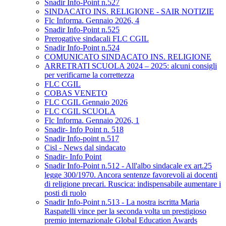
Snadir Info-Point n.527
SINDACATO INS. RELIGIONE - SAIR NOTIZIE
Flc Informa. Gennaio 2026, 4
Snadir Info-Point n.525
Prerogative sindacali FLC CGIL
Snadir Info-Point n.524
COMUNICATO SINDACATO INS. RELIGIONE
ARRETRATI SCUOLA 2024 – 2025: alcuni consigli
per verificarne la correttezza
FLC CGIL
COBAS VENETO
FLC CGIL Gennaio 2026
FLC CGIL SCUOLA
Flc Informa. Gennaio 2026, 1
Snadir- Info Point n. 518
Snadir Info-point n.517
Cisl - News dal sindacato
Snadir- Info Point
Snadir Info-Point n.512 - All'albo sindacale ex art.25
legge 300/1970. Ancora sentenze favorevoli ai docenti
di religione precari. Ruscica: indispensabile aumentare i
posti di ruolo
Snadir Info-Point n.513 - La nostra iscritta Maria
Raspatelli vince per la seconda volta un prestigioso
premio internazionale Global Education Awards