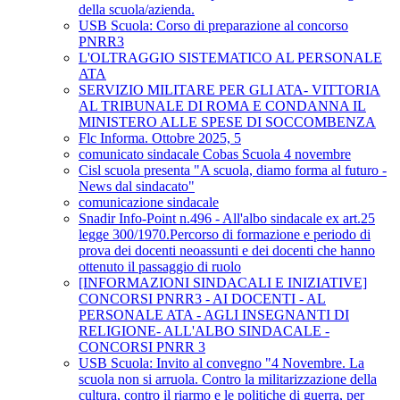
della scuola/azienda.
USB Scuola: Corso di preparazione al concorso
PNRR3
L'OLTRAGGIO SISTEMATICO AL PERSONALE
ATA
SERVIZIO MILITARE PER GLI ATA- VITTORIA
AL TRIBUNALE DI ROMA E CONDANNA IL
MINISTERO ALLE SPESE DI SOCCOMBENZA
Flc Informa. Ottobre 2025, 5
comunicato sindacale Cobas Scuola 4 novembre
Cisl scuola presenta "A scuola, diamo forma al futuro -
News dal sindacato"
comunicazione sindacale
Snadir Info-Point n.496 - All'albo sindacale ex art.25
legge 300/1970.Percorso di formazione e periodo di
prova dei docenti neoassunti e dei docenti che hanno
ottenuto il passaggio di ruolo
[INFORMAZIONI SINDACALI E INIZIATIVE]
CONCORSI PNRR3 - AI DOCENTI - AL
PERSONALE ATA - AGLI INSEGNANTI DI
RELIGIONE- ALL'ALBO SINDACALE -
CONCORSI PNRR 3
USB Scuola: Invito al convegno "4 Novembre. La
scuola non si arruola. Contro la militarizzazione della
cultura, contro il riarmo e le politiche di guerra, per