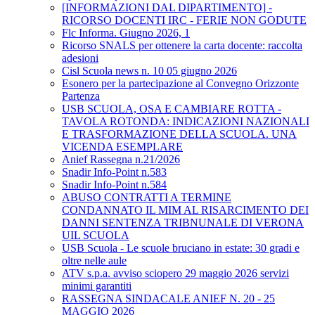
[INFORMAZIONI DAL DIPARTIMENTO] -
RICORSO DOCENTI IRC - FERIE NON GODUTE
Flc Informa. Giugno 2026, 1
Ricorso SNALS per ottenere la carta docente: raccolta
adesioni
Cisl Scuola news n. 10 05 giugno 2026
Esonero per la partecipazione al Convegno Orizzonte
Partenza
USB SCUOLA, OSA E CAMBIARE ROTTA -
TAVOLA ROTONDA: INDICAZIONI NAZIONALI
E TRASFORMAZIONE DELLA SCUOLA. UNA
VICENDA ESEMPLARE
Anief Rassegna n.21/2026
Snadir Info-Point n.583
Snadir Info-Point n.584
ABUSO CONTRATTI A TERMINE
CONDANNATO IL MIM AL RISARCIMENTO DEI
DANNI SENTENZA TRIBNUNALE DI VERONA
UIL SCUOLA
USB Scuola - Le scuole bruciano in estate: 30 gradi e
oltre nelle aule
ATV s.p.a. avviso sciopero 29 maggio 2026 servizi
minimi garantiti
RASSEGNA SINDACALE ANIEF N. 20 - 25
MAGGIO 2026