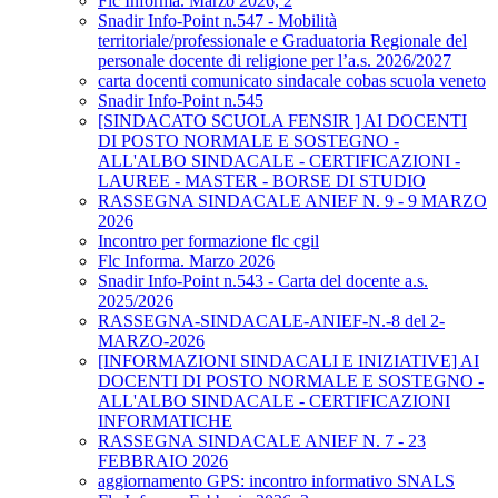
Flc Informa. Marzo 2026, 2
Snadir Info-Point n.547 - Mobilità
territoriale/professionale e Graduatoria Regionale del
personale docente di religione per l’a.s. 2026/2027
carta docenti comunicato sindacale cobas scuola veneto
Snadir Info-Point n.545
[SINDACATO SCUOLA FENSIR ] AI DOCENTI
DI POSTO NORMALE E SOSTEGNO -
ALL'ALBO SINDACALE - CERTIFICAZIONI -
LAUREE - MASTER - BORSE DI STUDIO
RASSEGNA SINDACALE ANIEF N. 9 - 9 MARZO
2026
Incontro per formazione flc cgil
Flc Informa. Marzo 2026
Snadir Info-Point n.543 - Carta del docente a.s.
2025/2026
RASSEGNA-SINDACALE-ANIEF-N.-8 del 2-
MARZO-2026
[INFORMAZIONI SINDACALI E INIZIATIVE] AI
DOCENTI DI POSTO NORMALE E SOSTEGNO -
ALL'ALBO SINDACALE - CERTIFICAZIONI
INFORMATICHE
RASSEGNA SINDACALE ANIEF N. 7 - 23
FEBBRAIO 2026
aggiornamento GPS: incontro informativo SNALS