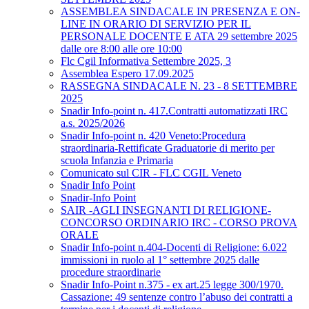
ASSEMBLEA SINDACALE IN PRESENZA E ON-
LINE IN ORARIO DI SERVIZIO PER IL
PERSONALE DOCENTE E ATA 29 settembre 2025
dalle ore 8:00 alle ore 10:00
Flc Cgil Informativa Settembre 2025, 3
Assemblea Espero 17.09.2025
RASSEGNA SINDACALE N. 23 - 8 SETTEMBRE
2025
Snadir Info-point n. 417.Contratti automatizzati IRC
a.s. 2025/2026
Snadir Info-point n. 420 Veneto:Procedura
straordinaria-Rettificate Graduatorie di merito per
scuola Infanzia e Primaria
Comunicato sul CIR - FLC CGIL Veneto
Snadir Info Point
Snadir-Info Point
SAIR -AGLI INSEGNANTI DI RELIGIONE-
CONCORSO ORDINARIO IRC - CORSO PROVA
ORALE
Snadir Info-point n.404-Docenti di Religione: 6.022
immissioni in ruolo al 1° settembre 2025 dalle
procedure straordinarie
Snadir Info-Point n.375 - ex art.25 legge 300/1970.
Cassazione: 49 sentenze contro l’abuso dei contratti a