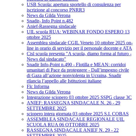
USB Scuola: apertura sportello di consulenza per
iscrizione al concorso PNRR3
News da Gilda Verona
Snadir- Info Point n.482
Anief-Rassegna sindacale
UIL scuola RUA: WEBINAR FONDO ESPERO 13
ottobre 2025
Assemblea sindacale CGIL Veneto 10 ottobre 2025 on-
line in orario di servizio per il personale docente e ATA
Cisl scuola presenta "A scuola, diamo forma al futuro -
News dal sindacato"
Snadir Info-Point n.490 - Flotilla e MEAN: corridoi
umanitari di Pace da proteggere - Dall’impegno civile
di Gaza all’azione nonviolenta in Ucraina, Snadir
rilancia l’appello alle Istituzioni italiane
Flc Informa
News da Gilda Verona
Integrazione sciopero 03 ottobre 2025 SSPG classe 3C
ANIEF: RASSEGNA SINDACALE N. 26 - 29
SETTEMBRE 2025
sciopero intera giornata 03 ottobre 2025 S.I. COBAS
ASSEMBLEA SINDACALE REGIONALE UIL
SCUOLA RUA 06 OTTOBRE 2025
RASSEGNA SINDACALE ANIEF N. 29 - 22
SETTEMBRE 2025