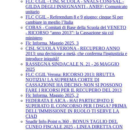
FLC CGIL - CISL SCUOLA - SNALS CONFSAL -
GILDA DEGLI INSEGNANTI - ANIEF: Comunicato
unitario
FLC CGIL - Referendum 8 e 9 giugno: cinque Sì per
cambiare in meglio l’Italia
COBAS - Comitati di Base della Scuola del VENETO
- RICORSO “anno 2013”: la Cassazione sta col
ministero
Flc Informa. Maggio 2025, 3
CISL SCUOLA VERONA - RECUPERO ANNO
2013: una decisione a metà, che conferma l'ingiustizia e
introduce iniquità!
RASSEGNA SINDACALE N. 21 - 26 MAGGIO
2025
FLC CGIL Verona: RICORSO 2013: BRUTTA
NOTIZIA! LA SUPREMA CORTE DI
CASSAZIONE HA DECISO: NON SI POSSONO
FARE I RICORSI PER IL RECUPERO DEL 2013
Flc Informa. Maggio 2025, 2
FEDERATA E AICA - HAI PARTECIPATO E
SUPERATO IL CONCORSO PER I DSGA? PRIMA
DELL’IMMISSIONE IN RUOLO TI SERVE LA
CIAD
Snadir Info-Point n.360 - BONUS TAGLIO DEL
CUNEO FISCALE 2025 - LINEA DIRETTA CON