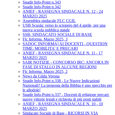
Snadir Info-Point n.343
Snadir Info-Point n.342
ANIEF - RASSEGNA SINDACALE N. 12 - 24
MARZO 2025
Assemblea sindacale FLC CGIL
USB Scuola: verso lo sciopero del 4 aprile, per una
nuova scuola pubblica statale
SSB- SINDACATO SOCIALE DI BASE
Flc Informa. Marzo 2025, 3
SADOC INFORMA] AI DOCENTI - QUESTION
TIME: MOBILITA' E PRECARI
ANIEF - RASSEGNA SINDACALE N. 11 - 17
MARZO 2025
SAIR NOTIZIE - CONCORSO IRC: ANCORA IN
FASE DI STALLO IN ALCUNE REGIONI
Flc Informa. Marzo 2025, 2
News da Gilda Verona
Snadir Info-Point n.338 - Le Nuove Indicazioni
Nazionali? La proposta della Bibbia è uno specchio per
le allodole!
Snadir Info-Point n.337 - Docenti di religione precari:
nuove vittorie legali e richiesta di più posti stabili
ANIEF - RASSEGNA SINDACALE N. 10 - 10
MARZO 2025
Sindacato Sociale di Base - RICORSI IN VIA